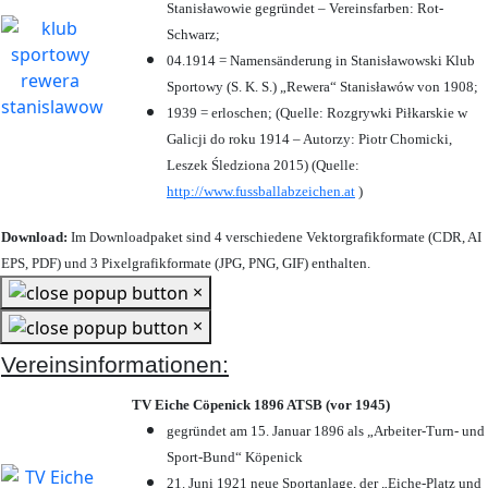
Stanisławowie gegründet – Vereinsfarben: Rot-
Schwarz;
04.1914 = Namensänderung in Stanisławowski Klub
Sportowy (S. K. S.) „Rewera“ Stanisławów von 1908;
1939 = erloschen; (Quelle: Rozgrywki Piłkarskie w
Galicji do roku 1914 – Autorzy: Piotr Chomicki,
Leszek Śledziona 2015) (Quelle:
http://www.fussballabzeichen.at
)
Download:
Im Downloadpaket sind 4 verschiedene Vektorgrafikformate (CDR, AI
EPS, PDF) und 3 Pixelgrafikformate (JPG, PNG, GIF) enthalten.
×
×
Vereinsinformationen:
TV Eiche Cöpenick 1896 ATSB (vor 1945)
gegründet am 15. Januar 1896 als „Arbeiter-Turn- und
Sport-Bund“ Köpenick
21. Juni 1921 neue Sportanlage, der „Eiche-Platz und