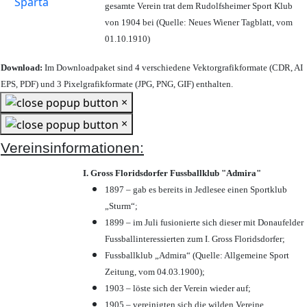
gesamte Verein trat dem Rudolfsheimer Sport Klub
von 1904 bei (Quelle: Neues Wiener Tagblatt, vom
01.10.1910)
Download:
Im Downloadpaket sind 4 verschiedene Vektorgrafikformate (CDR, AI
EPS, PDF) und 3 Pixelgrafikformate (JPG, PNG, GIF) enthalten.
×
×
Vereinsinformationen:
I. Gross Floridsdorfer Fussballklub "Admira"
1897 – gab es bereits in Jedlesee einen Sportklub
„Sturm“;
1899 – im Juli fusionierte sich dieser mit Donaufelder
Fussballinteressierten zum I. Gross Floridsdorfer
;
Fussballklub „Admira“ (Quelle: Allgemeine Sport
Zeitung, vom 04.03.1900);
1903 – löste sich der Verein wieder auf;
1905 – vereinigten sich die wilden Vereine