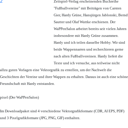
Zeitspiel-Verlag erscheinenden Buchreihe
"Fußballvereine" mit Beiträgen von Carsten
Gier, Hardy Grüne, Hansjürgen Jablonski, Bernd
Sautter und Olaf Wuttke erschienen. Der
WaPPenSalon arbeitet bereits seit vielen Jahren
insbesondere mit Hardy Grüne zusammen.
Hardy und ich teilen dasselbe Hobby. Wir sind
beide Wappennarren und recherchieren gerne
nach alten Fußballvereinen. Hardy liefert die
Texte und ich versuche, aus teilweise nicht
allzu guten Vorlagen eine Vektorgrafik zu erstellen, um der Nachwelt die
Geschichten der Vereine und ihrer Wappen zu erhalten. Daraus ist auch eine schöne
Freundschaft mit Hardy entstanden.
pixel (Der WaPPenSalon)
Im Downloadpaket sind 4 verschiedene Vektorgrafikformate (CDR, AI EPS, PDF)
und 3 Pixelgrafikformate (JPG, PNG, GIF) enthalten.