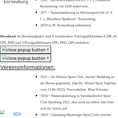
Korneuburg von 1926 reaktiviert;
19?? = Namensänderung in Arbeitersportclub (A. S.
C.) „Marathon-Sparkasse“ Korneuburg;
2019 in SC Korneuburg umbenannt
Download:
Im Downloadpaket sind 4 verschiedene Vektorgrafikformate (CDR, AI
EPS, PDF) und 3 Pixelgrafikformate (JPG, PNG, GIF) enthalten.
×
×
Vereinsinformationen:
1921 = als Arbeiter Sport Club „Sturm“ Hainburg an
der Donau gegründet; (Quelle: Wiener Sport Tagblatt,
vom 13.04.1922); Vereinsfarben: Blau-Schwarz;
1934 = Namensänderung in Vaterländischer Sport
Club Hainburg 1921, aber noch im selben Jahr löste
sich der Verein auf;
1919 = Gründung Hainburger Sport Club, welcher