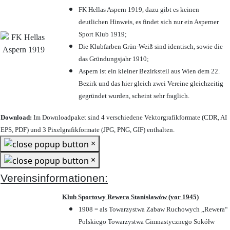
FK Hellas Aspern 1919, dazu gibt es keinen
deutlichen Hinweis, es findet sich nur ein Asperner
Sport Klub 1919
;
Die Klubfarben Grün-Weiß sind identisch, sowie die
das Gründungsjahr 1910
;
Aspern ist ein kleiner Bezirksteil aus Wien dem 22.
Bezirk und das hier gleich zwei Vereine gleichzeitig
gegründet wurden, scheint sehr fraglich.
Download:
Im Downloadpaket sind 4 verschiedene Vektorgrafikformate (CDR, AI
EPS, PDF) und 3 Pixelgrafikformate (JPG, PNG, GIF) enthalten.
×
×
Vereinsinformationen:
Klub Sportowy Rewera Stanisławów (vor 1945)
1908 = als Towarzystwa Zabaw Ruchowych „Rewera“
Polskiego Towarzystwa Gimnastycznego Sokółw