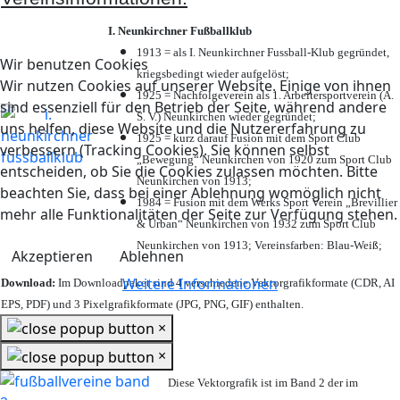
I. Neunkirchner Fußballklub
1913 = als I. Neunkirchner Fussball-Klub gegründet,
Wir benutzen Cookies
kriegsbedingt wieder aufgelöst;
Wir nutzen Cookies auf unserer Website. Einige von ihnen
1925 = Nachfolgeverein als 1. Arbeitersportverein (A.
sind essenziell für den Betrieb der Seite, während andere
S. V.) Neunkirchen wieder gegründet;
uns helfen, diese Website und die Nutzererfahrung zu
1925 = kurz darauf Fusion mit dem Sport Club
verbessern (Tracking Cookies). Sie können selbst
„Bewegung“ Neunkirchen von 1920 zum Sport Club
entscheiden, ob Sie die Cookies zulassen möchten. Bitte
Neunkirchen von 1913;
beachten Sie, dass bei einer Ablehnung womöglich nicht
1984 = Fusion mit dem Werks Sport Verein „Brevillier
mehr alle Funktionalitäten der Seite zur Verfügung stehen.
& Urban“ Neunkirchen von 1932 zum Sport Club
Neunkirchen von 1913; Vereinsfarben: Blau-Weiß;
Akzeptieren
Ablehnen
Weitere Informationen
Download:
Im Downloadpaket sind 4 verschiedene Vektorgrafikformate (CDR, AI
EPS, PDF) und 3 Pixelgrafikformate (JPG, PNG, GIF) enthalten.
×
×
Diese Vektorgrafik ist im Band 2 der im