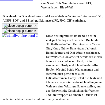
zum Sport Club Neunkirchen von 1913;
Vereinsfarben: Blau-Weiß;
Download:
Im Downloadpaket sind 4 verschiedene Vektorgrafikformate (CDR,
AI EPS, PDF) und 3 Pixelgrafikformate (JPG, PNG, GIF) enthalten.
×
×
Diese Vektorgrafik ist im Band 2 der im
Zeitspiel-Verlag erscheinenden Buchreihe
"Fußballvereine" mit Beiträgen von Carsten
Gier, Hardy Grüne, Hansjürgen Jablonski,
Bernd Sautter und Olaf Wuttke erschienen.
Der WaPPenSalon arbeitet bereits seit vielen
Jahren insbesondere mit Hardy Grüne
zusammen. Hardy und ich teilen dasselbe
Hobby. Wir sind beide Wappennarren und
recherchieren gerne nach alten
Fußballvereinen. Hardy liefert die Texte und
ich versuche, aus teilweise nicht allzu guten
Vorlagen eine Vektorgrafik zu erstellen, um
der Nachwelt die Geschichten der Vereine
und ihrer Wappen zu erhalten. Daraus ist
auch eine schöne Freundschaft mit Hardy entstanden.