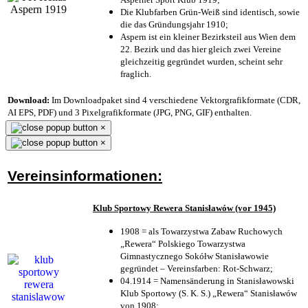
Die Klubfarben Grün-Weiß sind identisch, sowie
die das Gründungsjahr 1910
;
Aspern ist ein kleiner Bezirksteil aus Wien dem
22. Bezirk und das hier gleich zwei Vereine
gleichzeitig gegründet wurden, scheint sehr
fraglich.
Download:
Im Downloadpaket sind 4 verschiedene Vektorgrafikformate (CDR,
AI EPS, PDF) und 3 Pixelgrafikformate (JPG, PNG, GIF) enthalten.
×
×
Vereinsinformationen:
Klub Sportowy Rewera Stanisławów (vor 1945)
1908 = als Towarzystwa Zabaw Ruchowych
„Rewera“ Polskiego Towarzystwa
Gimnastycznego Sokółw Stanisławowie
gegründet – Vereinsfarben: Rot-Schwarz;
04.1914 = Namensänderung in Stanisławowski
Klub Sportowy (S. K. S.) „Rewera“ Stanisławów
von 1908;