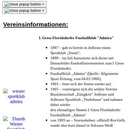
×
×
Vereinsinformationen:
I. Gross Floridsdorfer Fussballklub "Admira"
1897 – gab es bereits in Jedlesee einen
Sportklub „Sturm“;
1899 – im Juli fusionierte sich dieser mit
Donaufelder Fussballinteressierten zum I. Gross
Floridsdorfer
;
Fussballklub „Admira“ (Quelle: Allgemeine
Sport Zeitung, vom 04.03.1900);
1903 – löste sich der Verein wieder auf;
1905 – vereinigten sich die wilden Vereine
Burschenschaft „Einigkeit“ Jedlesee und
Jedleseer Sportklub „Vindobona“ und nahmen
dabei wieder
den ehemaligen Namen I. Gross Floridsdorfer
Fussballklub „Admira“
von 1905 an – Vereinsfarben: offiziell Rot-Gelb,
wurde aber kurz darauf in Schwarz-Weiß