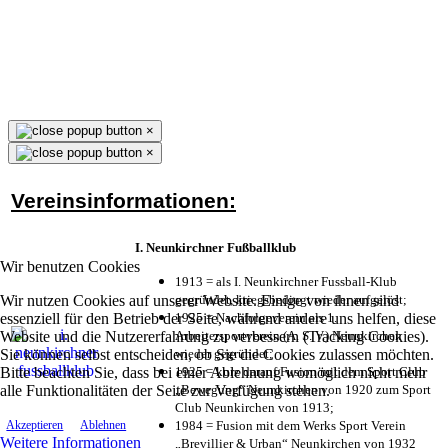
×
×
Vereinsinformationen:
I. Neunkirchner Fußballklub
Wir benutzen Cookies
1913 = als I. Neunkirchner Fussball-Klub
Wir nutzen Cookies auf unserer Website. Einige von ihnen sind
gegründet, kriegsbedingt wieder aufgelöst;
essenziell für den Betrieb der Seite, während andere uns helfen, diese
1925 = Nachfolgeverein als 1.
Website und die Nutzererfahrung zu verbessern (Tracking Cookies).
Arbeitersportverein (A. S. V.) Neunkirchen
Sie können selbst entscheiden, ob Sie die Cookies zulassen möchten.
wieder gegründet;
Bitte beachten Sie, dass bei einer Ablehnung womöglich nicht mehr
1925 = kurz darauf Fusion mit dem Sport Club
alle Funktionalitäten der Seite zur Verfügung stehen.
„Bewegung“ Neunkirchen von 1920 zum Sport
Club Neunkirchen von 1913;
1984 = Fusion mit dem Werks Sport Verein
Akzeptieren
Ablehnen
Weitere Informationen
„Brevillier & Urban“ Neunkirchen von 1932