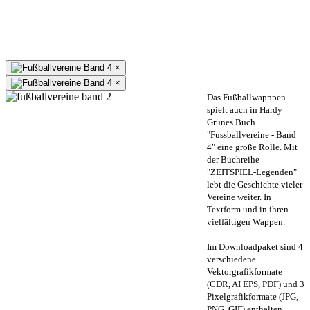
×
×
Das Fußballwapppen
spielt auch in Hardy
Grünes Buch
"Fussballvereine - Band
4" eine große Rolle. Mit
der Buchreihe
"ZEITSPIEL-Legenden"
lebt die Geschichte vieler
Vereine weiter. In
Textform und in ihren
vielfältigen Wappen.
Im Downloadpaket sind 4
verschiedene
Vektorgrafikformate
(CDR, AI EPS, PDF) und 3
Pixelgrafikformate (JPG,
PNG, GIF) enthalten.