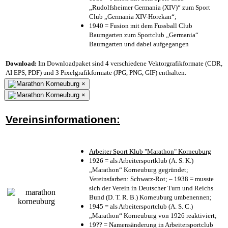
„Rudolfsheimer Germania (XIV)“ zum Sport
Club „Germania XIV-Horekan“;
1940 = Fusion mit dem Fussball Club
Baumgarten zum Sportclub „Germania“
Baumgarten und dabei aufgegangen
Download:
Im Downloadpaket sind 4 verschiedene Vektorgrafikformate (CDR,
AI EPS, PDF) und 3 Pixelgrafikformate (JPG, PNG, GIF) enthalten.
×
×
Vereinsinformationen:
Arbeiter Sport Klub "Marathon" Korneuburg
1926 = als Arbeitersportklub (A. S. K.)
„Marathon“ Korneuburg gegründet;
Vereinsfarben: Schwarz-Rot; – 1938 = musste
sich der Verein in Deutscher Turn und Reichs
Bund (D. T. R. B.) Korneuburg umbenennen;
1945 = als Arbeitersportclub (A. S. C.)
„Marathon“ Korneuburg von 1926 reaktiviert;
19?? = Namensänderung in Arbeitersportclub