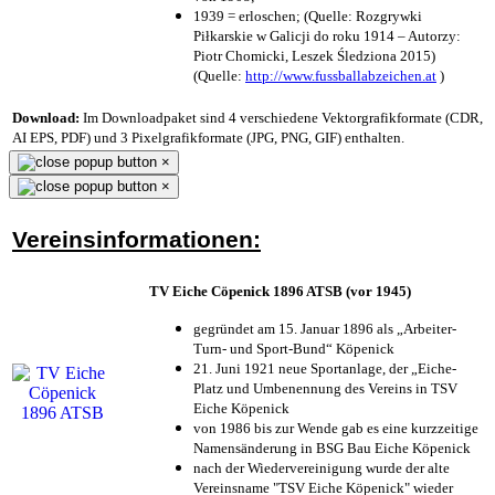
1939 = erloschen; (Quelle: Rozgrywki
Piłkarskie w Galicji do roku 1914 – Autorzy:
Piotr Chomicki, Leszek Śledziona 2015)
(Quelle:
http://www.fussballabzeichen.at
)
Download:
Im Downloadpaket sind 4 verschiedene Vektorgrafikformate (CDR,
AI EPS, PDF) und 3 Pixelgrafikformate (JPG, PNG, GIF) enthalten.
×
×
Vereinsinformationen:
TV Eiche Cöpenick 1896 ATSB (vor 1945)
gegründet am 15. Januar 1896 als „Arbeiter-
Turn- und Sport-Bund“ Köpenick
21. Juni 1921 neue Sportanlage, der „Eiche-
Platz und Umbenennung des Vereins in TSV
Eiche Köpenick
von 1986 bis zur Wende gab es eine kurzzeitige
Namensänderung in BSG Bau Eiche Köpenick
nach der Wiedervereinigung wurde der alte
Vereinsname "TSV Eiche Köpenick" wieder