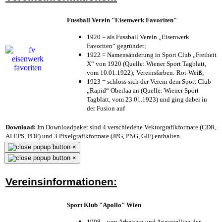
Fussball Verein "Eisenwerk Favoriten"
1920 = als Fussball Verein „Eisenwerk
Favoriten“ gegründet;
1922 = Namensänderung in Sport Club „Freiheit
X“ von 1920 (Quelle: Wiener Sport Tagblatt,
vom 10.01.1922); Vereinsfarben: Rot-Weiß;
1923 = schloss sich der Verein dem Sport Club
„Rapid“ Oberlaa an (Quelle: Wiener Sport
Tagblatt, vom 23.01.1923) und ging dabei in
der Fusion auf
Download:
Im Downloadpaket sind 4 verschiedene Vektorgrafikformate (CDR,
AI EPS, PDF) und 3 Pixelgrafikformate (JPG, PNG, GIF) enthalten.
×
×
Vereinsinformationen:
Sport Klub "Apollo" Wien
1908 – von Arbeitern und Angestellten der