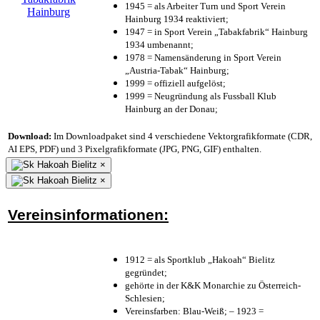
1945 = als Arbeiter Turn und Sport Verein
Hainburg 1934 reaktiviert;
1947 = in Sport Verein „Tabakfabrik“ Hainburg
1934 umbenannt;
1978 = Namensänderung in Sport Verein
„Austria-Tabak“ Hainburg;
1999 = offiziell aufgelöst;
1999 = Neugründung als Fussball Klub
Hainburg an der Donau;
Download:
Im Downloadpaket sind 4 verschiedene Vektorgrafikformate (CDR,
AI EPS, PDF) und 3 Pixelgrafikformate (JPG, PNG, GIF) enthalten.
×
×
Vereinsinformationen:
1912 = als Sportklub „Hakoah“ Bielitz
gegründet;
gehörte in der K&K Monarchie zu Österreich-
Schlesien;
Vereinsfarben: Blau-Weiß; – 1923 =