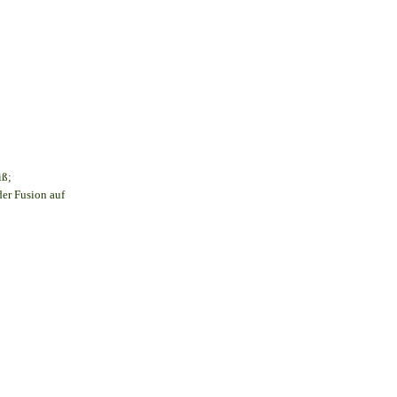
iß;
der Fusion auf