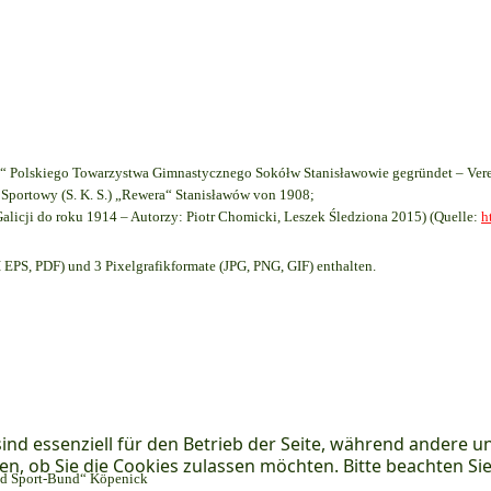
 Polskiego Towarzystwa Gimnastycznego Sokółw Stanisławowie gegründet – Vere
Sportowy (S. K. S.) „Rewera“ Stanisławów von 1908;
Galicji do roku 1914 – Autorzy: Piotr Chomicki, Leszek Śledziona 2015) (Quelle:
h
EPS, PDF) und 3 Pixelgrafikformate (JPG, PNG, GIF) enthalten.
ind essenziell für den Betrieb der Seite, während andere u
en, ob Sie die Cookies zulassen möchten. Bitte beachten Si
und Sport-Bund“ Köpenick