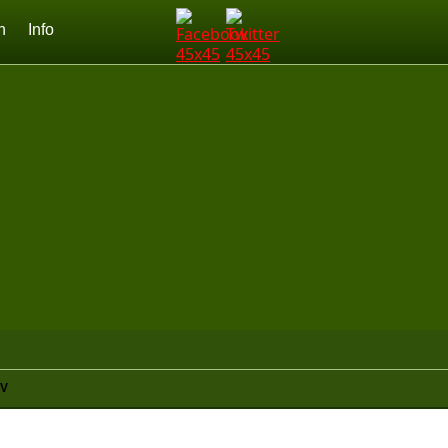
n
Info
SV