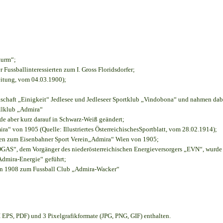
turm“;
r Fussballinteressierten zum I. Gross Floridsdorfer
;
eitung, vom 04.03.1900);
nschaft „Einigkeit“ Jedlesee und Jedleseer Sportklub „Vindobona“ und nahmen dab
allklub „Admira“
rde aber kurz darauf in Schwarz-Weiß geändert;
“ von 1905 (Quelle: Illustriertes ÖsterreichischesSportblatt, vom 28.02.1914);
ien zum Eisenbahner Sport Verein„Admira“ Wien von 1905;
S“, dem Vorgänger des niederösterreichischen Energieversorgers „EVN“, wurde d
Admira-Energie“ geführt;
on 1908 zum Fussball Club „Admira-Wacker“
EPS, PDF) und 3 Pixelgrafikformate (JPG, PNG, GIF) enthalten.