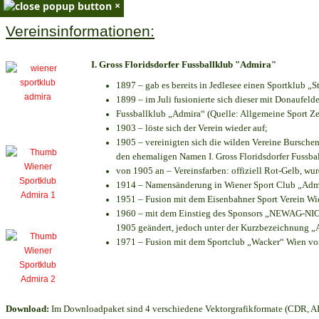
×
Vereinsinformationen:
I. Gross Floridsdorfer Fussballklub "Admira"
1897 – gab es bereits in Jedlesee einen Sportklub „S
1899 – im Juli fusionierte sich dieser mit Donaufelde
Fussballklub „Admira“ (Quelle: Allgemeine Sport Z
1903 – löste sich der Verein wieder auf;
1905 – vereinigten sich die wilden Vereine Bursche
den ehemaligen Namen I. Gross Floridsdorfer Fussb
von 1905 an – Vereinsfarben: offiziell Rot-Gelb, wu
1914 – Namensänderung in Wiener Sport Club „Admira
1951 – Fusion mit dem Eisenbahner Sport Verein W
1960 – mit dem Einstieg des Sponsors „NEWAG-NIOGA
1905 geändert, jedoch unter der Kurzbezeichnung „
1971 – Fusion mit dem Sportclub „Wacker“ Wien v
Download:
Im Downloadpaket sind 4 verschiedene Vektorgrafikformate (CDR, AI 