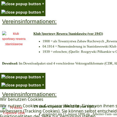
×
×
Vereinsinformationen:
Klub Sportowy Rewera Stanisławów (vor 1945)
1908 = als Towarzystwa Zabaw Ruchowych „Rewera“
04.1914 = Namensänderung in Stanisławowski Klub 
1939 = erloschen; (Quelle: Rozgrywki Piłkarskie w 
Download:
Im Downloadpaket sind 4 verschiedene Vektorgrafikformate (CDR, AI 
×
×
Vereinsinformationen:
Wir benutzen Cookies
Wir nutzen Cookies auf unserer Website. Einige von ihnen s
TV Eiche Cöpenick 1896 ATSB (vor 1945)
verbessern (Tracking Cookies). Sie können selbst entscheid
gegründet am 15. Januar 1896 als „Arbeiter-Turn- 
Funktionalitäten der Seite zur Verfügung stehen.