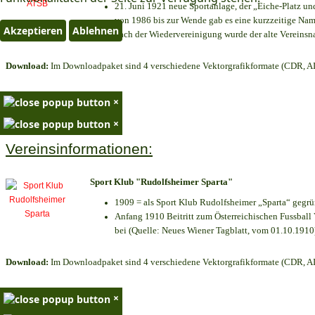
21. Juni 1921 neue Sportanlage, der „Eiche-Platz 
von 1986 bis zur Wende gab es eine kurzzeitige N
Akzeptieren
Ablehnen
nach der Wiedervereinigung wurde der alte Vereins
Download:
Im Downloadpaket sind 4 verschiedene Vektorgrafikformate (CDR, AI 
×
×
Vereinsinformationen:
Sport Klub "Rudolfsheimer Sparta"
1909 = als Sport Klub Rudolfsheimer „Sparta“ gegrü
Anfang 1910 Beitritt zum Österreichischen Fussball 
bei (Quelle: Neues Wiener Tagblatt, vom 01.10.1910
Download:
Im Downloadpaket sind 4 verschiedene Vektorgrafikformate (CDR, AI 
×