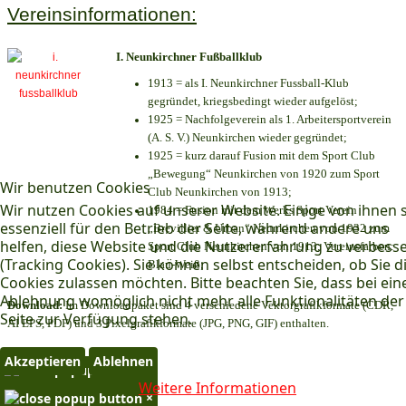
Vereinsinformationen:
I. Neunkirchner Fußballklub
1913 = als I. Neunkirchner Fussball-Klub
gegründet, kriegsbedingt wieder aufgelöst;
1925 = Nachfolgeverein als 1. Arbeitersportverein
(A. S. V.) Neunkirchen wieder gegründet;
1925 = kurz darauf Fusion mit dem Sport Club
„Bewegung“ Neunkirchen von 1920 zum Sport
Wir benutzen Cookies
Club Neunkirchen von 1913;
Wir nutzen Cookies auf unserer Website. Einige von ihnen 
1984 = Fusion mit dem Werks Sport Verein
essenziell für den Betrieb der Seite, während andere uns
„Brevillier & Urban“ Neunkirchen von 1932 zum
helfen, diese Website und die Nutzererfahrung zu verbess
Sport Club Neunkirchen von 1913; Vereinsfarben:
(Tracking Cookies). Sie können selbst entscheiden, ob Sie d
Blau-Weiß;
Cookies zulassen möchten. Bitte beachten Sie, dass bei ein
Ablehnung womöglich nicht mehr alle Funktionalitäten der
Download:
Im Downloadpaket sind 4 verschiedene Vektorgrafikformate (CDR,
Seite zur Verfügung stehen.
AI EPS, PDF) und 3 Pixelgrafikformate (JPG, PNG, GIF) enthalten.
Akzeptieren
Ablehnen
×
Weitere Informationen
×