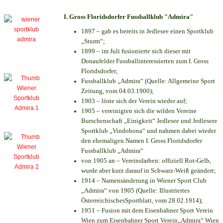
I. Gross Floridsdorfer Fussballklub "Admira"
1897 – gab es bereits in Jedlesee einen Sportklub
„Sturm“;
1899 – im Juli fusionierte sich dieser mit
Donaufelder Fussballinteressierten zum I. Gross
Floridsdorfer
;
Fussballklub „Admira“ (Quelle: Allgemeine Sport
Zeitung, vom 04.03.1900);
1903 – löste sich der Verein wieder auf;
1905 – vereinigten sich die wilden Vereine
Burschenschaft „Einigkeit“ Jedlesee und Jedleseer
Sportklub „Vindobona“ und nahmen dabei wieder
den ehemaligen Namen I. Gross Floridsdorfer
Fussballklub „Admira“
von 1905 an – Vereinsfarben: offiziell Rot-Gelb,
wurde aber kurz darauf in Schwarz-Weiß geändert;
1914 – Namensänderung in Wiener Sport Club
„Admira“ von 1905 (Quelle: Illustriertes
ÖsterreichischesSportblatt, vom 28.02.1914);
1951 – Fusion mit dem Eisenbahner Sport Verein
Wien zum Eisenbahner Sport Verein„Admira“ Wien