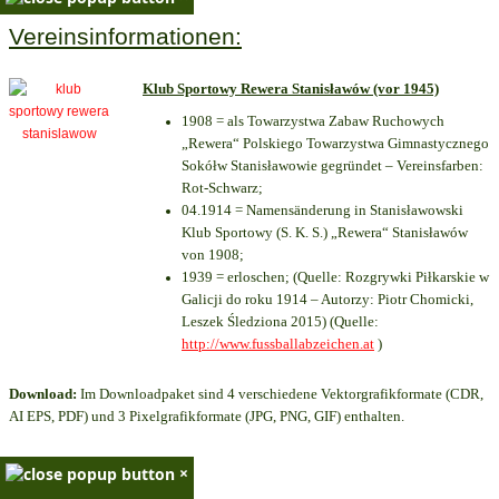
Vereinsinformationen:
Klub Sportowy Rewera Stanisławów (vor 1945)
1908 = als Towarzystwa Zabaw Ruchowych
„Rewera“ Polskiego Towarzystwa Gimnastycznego
Sokółw Stanisławowie gegründet – Vereinsfarben:
Rot-Schwarz;
04.1914 = Namensänderung in Stanisławowski
Klub Sportowy (S. K. S.) „Rewera“ Stanisławów
von 1908;
1939 = erloschen; (Quelle: Rozgrywki Piłkarskie w
Galicji do roku 1914 – Autorzy: Piotr Chomicki,
Leszek Śledziona 2015) (Quelle:
http://www.fussballabzeichen.at
)
Download:
Im Downloadpaket sind 4 verschiedene Vektorgrafikformate (CDR,
AI EPS, PDF) und 3 Pixelgrafikformate (JPG, PNG, GIF) enthalten.
×