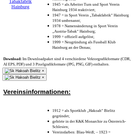
1945 = als Arbeiter Turn und Sport Verein
Hainburg 1934 reaktiviert;
1947 = in Sport Verein „Tabakfabrik“ Hainburg
1934 umbenannt;
1978 = Namensänderung in Sport Verein
„Austria-Tabak“ Hainburg;
1999 = offiziell aufgelöst;
1999 = Neugründung als Fussball Klub
Hainburg an der Donau;
Download:
Im Downloadpaket sind 4 verschiedene Vektorgrafikformate (CDR,
AI EPS, PDF) und 3 Pixelgrafikformate (JPG, PNG, GIF) enthalten.
×
×
Vereinsinformationen:
1912 = als Sportklub „Hakoah“ Bielitz
gegründet;
gehörte in der K&K Monarchie zu Österreich-
Schlesien;
Vereinsfarben: Blau-Weiß; – 1923 =