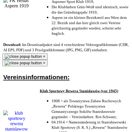
Asperner Sport Klub 1919
;
Die Klubfarben Grün-Weiß sind identisch, sowie
die das Gründungsjahr 1910
;
Aspern ist ein kleiner Bezirksteil aus Wien dem
22. Bezirk und das hier gleich zwei Vereine
gleichzeitig gegründet wurden, scheint sehr
fraglich.
Download:
Im Downloadpaket sind 4 verschiedene Vektorgrafikformate (CDR,
AI EPS, PDF) und 3 Pixelgrafikformate (JPG, PNG, GIF) enthalten.
×
×
Vereinsinformationen:
Klub Sportowy Rewera Stanisławów (vor 1945)
1908 = als Towarzystwa Zabaw Ruchowych
„Rewera“ Polskiego Towarzystwa
Gimnastycznego Sokółw Stanisławowie
gegründet – Vereinsfarben: Rot-Schwarz;
04.1914 = Namensänderung in Stanisławowski
Klub Sportowy (S. K. S.) „Rewera“ Stanisławów