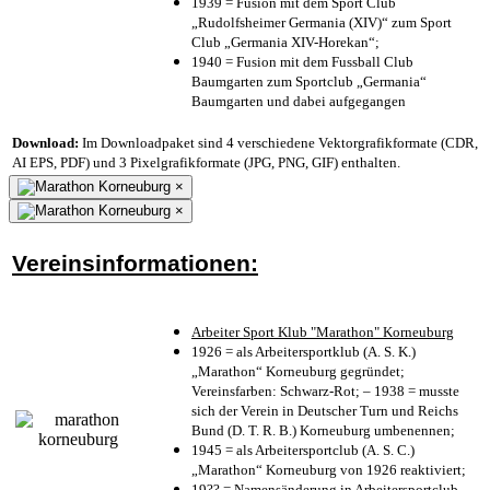
1939 = Fusion mit dem Sport Club
„Rudolfsheimer Germania (XIV)“ zum Sport
Club „Germania XIV-Horekan“;
1940 = Fusion mit dem Fussball Club
Baumgarten zum Sportclub „Germania“
Baumgarten und dabei aufgegangen
Download:
Im Downloadpaket sind 4 verschiedene Vektorgrafikformate (CDR,
AI EPS, PDF) und 3 Pixelgrafikformate (JPG, PNG, GIF) enthalten.
×
×
Vereinsinformationen:
Arbeiter Sport Klub "Marathon" Korneuburg
1926 = als Arbeitersportklub (A. S. K.)
„Marathon“ Korneuburg gegründet;
Vereinsfarben: Schwarz-Rot; – 1938 = musste
sich der Verein in Deutscher Turn und Reichs
Bund (D. T. R. B.) Korneuburg umbenennen;
1945 = als Arbeitersportclub (A. S. C.)
„Marathon“ Korneuburg von 1926 reaktiviert;
19?? = Namensänderung in Arbeitersportclub