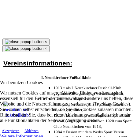
×
×
Vereinsinformationen:
I. Neunkirchner Fußballklub
Wir benutzen Cookies
1913 = als I. Neunkirchner Fussball-Klub
Wir nutzen Cookies auf unserer Website. Einige von ihnen sind
gegründet, kriegsbedingt wieder aufgelöst;
essenziell für den Betrieb der Seite, während andere uns helfen, diese
1925 = Nachfolgeverein als 1.
Website und die Nutzererfahrung zu verbessern (Tracking Cookies).
Arbeitersportverein (A. S. V.) Neunkirchen
Sie können selbst entscheiden, ob Sie die Cookies zulassen möchten.
wieder gegründet;
Bitte beachten Sie, dass bei einer Ablehnung womöglich nicht mehr
1925 = kurz darauf Fusion mit dem Sport Club
alle Funktionalitäten der Seite zur Verfügung stehen.
„Bewegung“ Neunkirchen von 1920 zum Sport
Club Neunkirchen von 1913;
Akzeptieren
Ablehnen
1984 = Fusion mit dem Werks Sport Verein
Weitere Informationen