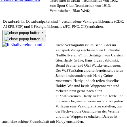
„Brevillier & Urban“ Neunkirchen von 1932
zum Sport Club Neunkirchen von 1913;
Vereinsfarben: Blau-Weiß;
Download:
Im Downloadpaket sind 4 verschiedene Vektorgrafikformate (CDR,
AI EPS, PDF) und 3 Pixelgrafikformate (JPG, PNG, GIF) enthalten.
×
×
Diese Vektorgrafik ist im Band 2 der im
Zeitspiel-Verlag erscheinenden Buchreihe
"Fußballvereine" mit Beiträgen von Carsten
Gier, Hardy Grüne, Hansjürgen Jablonski,
Bernd Sautter und Olaf Wuttke erschienen.
Der WaPPenSalon arbeitet bereits seit vielen
Jahren insbesondere mit Hardy Grüne
zusammen. Hardy und ich teilen dasselbe
Hobby. Wir sind beide Wappennarren und
recherchieren gerne nach alten
Fußballvereinen. Hardy liefert die Texte und
ich versuche, aus teilweise nicht allzu guten
Vorlagen eine Vektorgrafik zu erstellen, um
der Nachwelt die Geschichten der Vereine
und ihrer Wappen zu erhalten. Daraus ist
auch eine schöne Freundschaft mit Hardy entstanden.