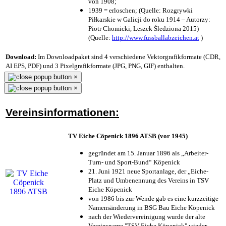
von 1908;
1939 = erloschen; (Quelle: Rozgrywki
Piłkarskie w Galicji do roku 1914 – Autorzy:
Piotr Chomicki, Leszek Śledziona 2015)
(Quelle:
http://www.fussballabzeichen.at
)
Download:
Im Downloadpaket sind 4 verschiedene Vektorgrafikformate (CDR,
AI EPS, PDF) und 3 Pixelgrafikformate (JPG, PNG, GIF) enthalten.
×
×
Vereinsinformationen:
TV Eiche Cöpenick 1896 ATSB (vor 1945)
gegründet am 15. Januar 1896 als „Arbeiter-
Turn- und Sport-Bund“ Köpenick
21. Juni 1921 neue Sportanlage, der „Eiche-
Platz und Umbenennung des Vereins in TSV
Eiche Köpenick
von 1986 bis zur Wende gab es eine kurzzeitige
Namensänderung in BSG Bau Eiche Köpenick
nach der Wiedervereinigung wurde der alte
Vereinsname "TSV Eiche Köpenick" wieder