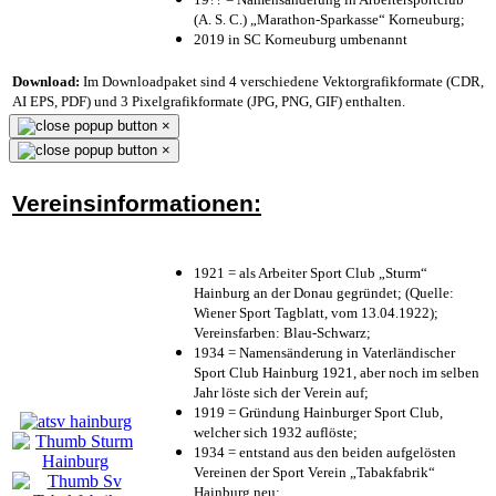
(A. S. C.) „Marathon-Sparkasse“ Korneuburg;
2019 in SC Korneuburg umbenannt
Download:
Im Downloadpaket sind 4 verschiedene Vektorgrafikformate (CDR,
AI EPS, PDF) und 3 Pixelgrafikformate (JPG, PNG, GIF) enthalten.
×
×
Vereinsinformationen:
1921 = als Arbeiter Sport Club „Sturm“
Hainburg an der Donau gegründet; (Quelle:
Wiener Sport Tagblatt, vom 13.04.1922);
Vereinsfarben: Blau-Schwarz;
1934 = Namensänderung in Vaterländischer
Sport Club Hainburg 1921, aber noch im selben
Jahr löste sich der Verein auf;
1919 = Gründung Hainburger Sport Club,
welcher sich 1932 auflöste;
1934 = entstand aus den beiden aufgelösten
Vereinen der Sport Verein „Tabakfabrik“
Hainburg neu;