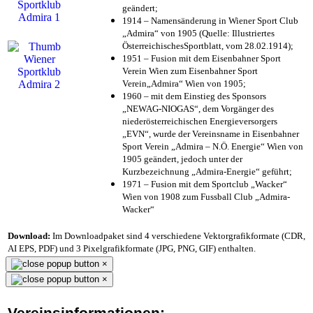
geändert;
1914 – Namensänderung in Wiener Sport Club
„Admira“ von 1905 (Quelle: Illustriertes
ÖsterreichischesSportblatt, vom 28.02.1914);
1951 – Fusion mit dem Eisenbahner Sport
Verein Wien zum Eisenbahner Sport
Verein„Admira“ Wien von 1905;
1960 – mit dem Einstieg des Sponsors
„NEWAG-NIOGAS“, dem Vorgänger des
niederösterreichischen Energieversorgers
„EVN“, wurde der Vereinsname in Eisenbahner
Sport Verein „Admira – N.Ö. Energie“ Wien von
1905 geändert, jedoch unter der
Kurzbezeichnung „Admira-Energie“ geführt;
1971 – Fusion mit dem Sportclub „Wacker“
Wien von 1908 zum Fussball Club „Admira-
Wacker“
Download:
Im Downloadpaket sind 4 verschiedene Vektorgrafikformate (CDR,
AI EPS, PDF) und 3 Pixelgrafikformate (JPG, PNG, GIF) enthalten.
×
×
Vereinsinformationen: