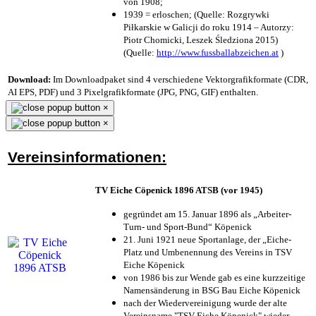
von 1908;
1939 = erloschen; (Quelle: Rozgrywki
Piłkarskie w Galicji do roku 1914 – Autorzy:
Piotr Chomicki, Leszek Śledziona 2015)
(Quelle:
http://www.fussballabzeichen.at
)
Download:
Im Downloadpaket sind 4 verschiedene Vektorgrafikformate (CDR,
AI EPS, PDF) und 3 Pixelgrafikformate (JPG, PNG, GIF) enthalten.
×
×
Vereinsinformationen:
TV Eiche Cöpenick 1896 ATSB (vor 1945)
gegründet am 15. Januar 1896 als „Arbeiter-
Turn- und Sport-Bund“ Köpenick
21. Juni 1921 neue Sportanlage, der „Eiche-
Platz und Umbenennung des Vereins in TSV
Eiche Köpenick
von 1986 bis zur Wende gab es eine kurzzeitige
Namensänderung in BSG Bau Eiche Köpenick
nach der Wiedervereinigung wurde der alte
Vereinsname "TSV Eiche Köpenick" wieder