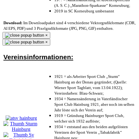
(A. S. C.) „Marathon-Sparkasse“ Korneuburg;
2019 in SC Korneuburg umbenannt
Download:
Im Downloadpaket sind 4 verschiedene Vektorgrafikformate (CDR,
AI EPS, PDF) und 3 Pixelgrafikformate (JPG, PNG, GIF) enthalten.
×
×
Vereinsinformationen:
1921 = als Arbeiter Sport Club „Sturm“
Hainburg an der Donau gegründet; (Quelle:
Wiener Sport Tagblatt, vom 13.04.1922);
Vereinsfarben: Blau-Schwarz;
1934 = Namensänderung in Vaterländischer
Sport Club Hainburg 1921, aber noch im selben
Jahr löste sich der Verein auf;
1919 = Gründung Hainburger Sport Club,
welcher sich 1932 auflöste;
1934 = entstand aus den beiden aufgelösten
Vereinen der Sport Verein „Tabakfabrik“
Hainburg neu;