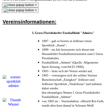
×
×
Vereinsinformationen:
I. Gross Floridsdorfer Fussballklub "Admira"
1897 – gab es bereits in Jedlesee einen
Sportklub „Sturm“;
1899 – im Juli fusionierte sich dieser mit
Donaufelder Fussballinteressierten zum I. Gross
Floridsdorfer
;
Fussballklub „Admira“ (Quelle: Allgemeine
Sport Zeitung, vom 04.03.1900);
1903 – löste sich der Verein wieder auf;
1905 – vereinigten sich die wilden Vereine
Burschenschaft „Einigkeit“ Jedlesee und
Jedleseer Sportklub „Vindobona“ und nahmen
dabei wieder
den ehemaligen Namen I. Gross Floridsdorfer
Fussballklub „Admira“
von 1905 an – Vereinsfarben: offiziell Rot-Gelb,
wurde aber kurz darauf in Schwarz-Weiß