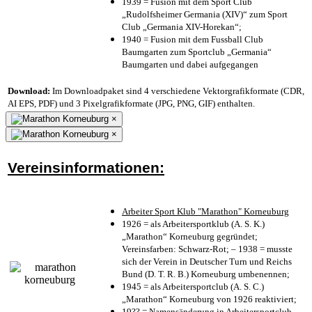
1939 = Fusion mit dem Sport Club
„Rudolfsheimer Germania (XIV)“ zum Sport
Club „Germania XIV-Horekan“;
1940 = Fusion mit dem Fussball Club
Baumgarten zum Sportclub „Germania“
Baumgarten und dabei aufgegangen
Download:
Im Downloadpaket sind 4 verschiedene Vektorgrafikformate (CDR,
AI EPS, PDF) und 3 Pixelgrafikformate (JPG, PNG, GIF) enthalten.
×
×
Vereinsinformationen:
Arbeiter Sport Klub "Marathon" Korneuburg
1926 = als Arbeitersportklub (A. S. K.)
„Marathon“ Korneuburg gegründet;
Vereinsfarben: Schwarz-Rot; – 1938 = musste
sich der Verein in Deutscher Turn und Reichs
Bund (D. T. R. B.) Korneuburg umbenennen;
1945 = als Arbeitersportclub (A. S. C.)
„Marathon“ Korneuburg von 1926 reaktiviert;
19?? = Namensänderung in Arbeitersportclub