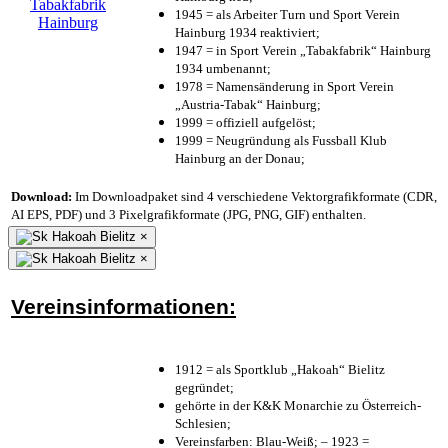
1945 = als Arbeiter Turn und Sport Verein
Hainburg 1934 reaktiviert;
1947 = in Sport Verein „Tabakfabrik“ Hainburg
1934 umbenannt;
1978 = Namensänderung in Sport Verein
„Austria-Tabak“ Hainburg;
1999 = offiziell aufgelöst;
1999 = Neugründung als Fussball Klub
Hainburg an der Donau;
Download:
Im Downloadpaket sind 4 verschiedene Vektorgrafikformate (CDR,
AI EPS, PDF) und 3 Pixelgrafikformate (JPG, PNG, GIF) enthalten.
×
×
Vereinsinformationen:
1912 = als Sportklub „Hakoah“ Bielitz
gegründet;
gehörte in der K&K Monarchie zu Österreich-
Schlesien;
Vereinsfarben: Blau-Weiß; – 1923 =