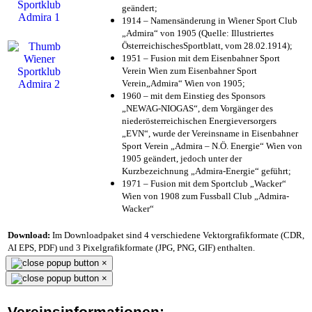
geändert;
1914 – Namensänderung in Wiener Sport Club
„Admira“ von 1905 (Quelle: Illustriertes
ÖsterreichischesSportblatt, vom 28.02.1914);
1951 – Fusion mit dem Eisenbahner Sport
Verein Wien zum Eisenbahner Sport
Verein„Admira“ Wien von 1905;
1960 – mit dem Einstieg des Sponsors
„NEWAG-NIOGAS“, dem Vorgänger des
niederösterreichischen Energieversorgers
„EVN“, wurde der Vereinsname in Eisenbahner
Sport Verein „Admira – N.Ö. Energie“ Wien von
1905 geändert, jedoch unter der
Kurzbezeichnung „Admira-Energie“ geführt;
1971 – Fusion mit dem Sportclub „Wacker“
Wien von 1908 zum Fussball Club „Admira-
Wacker“
Download:
Im Downloadpaket sind 4 verschiedene Vektorgrafikformate (CDR,
AI EPS, PDF) und 3 Pixelgrafikformate (JPG, PNG, GIF) enthalten.
×
×
Vereinsinformationen: