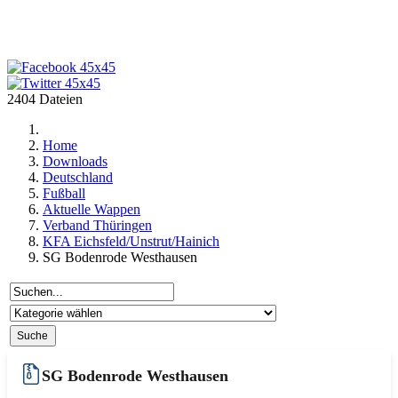
2404 Dateien
Home
Downloads
Deutschland
Fußball
Aktuelle Wappen
Verband Thüringen
KFA Eichsfeld/Unstrut/Hainich
SG Bodenrode Westhausen
SG Bodenrode Westhausen