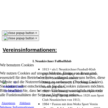
×
×
Vereinsinformationen:
I. Neunkirchner Fußballklub
Wir benutzen Cookies
1913 = als I. Neunkirchner Fussball-Klub
Wir nutzen Cookies auf unserer Website. Einige von ihnen sind
gegründet, kriegsbedingt wieder aufgelöst;
essenziell für den Betrieb der Seite, während andere uns helfen, diese
1925 = Nachfolgeverein als 1.
Website und die Nutzererfahrung zu verbessern (Tracking Cookies).
Arbeitersportverein (A. S. V.) Neunkirchen
Sie können selbst entscheiden, ob Sie die Cookies zulassen möchten.
wieder gegründet;
Bitte beachten Sie, dass bei einer Ablehnung womöglich nicht mehr
1925 = kurz darauf Fusion mit dem Sport Club
alle Funktionalitäten der Seite zur Verfügung stehen.
„Bewegung“ Neunkirchen von 1920 zum Sport
Club Neunkirchen von 1913;
Akzeptieren
Ablehnen
1984 = Fusion mit dem Werks Sport Verein
Weitere Informationen