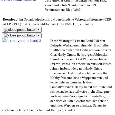
„Brevillier & Urban“ Neunkirchen von 1932
zum Sport Club Neunkirchen von 1913;
Vereinsfarben: Blau-Weiß;
Download:
Im Downloadpaket sind 4 verschiedene Vektorgrafikformate (CDR,
AI EPS, PDF) und 3 Pixelgrafikformate (JPG, PNG, GIF) enthalten.
×
×
Diese Vektorgrafik ist im Band 2 der im
Zeitspiel-Verlag erscheinenden Buchreihe
"Fußballvereine" mit Beiträgen von Carsten
Gier, Hardy Grüne, Hansjürgen Jablonski,
Bernd Sautter und Olaf Wuttke erschienen.
Der WaPPenSalon arbeitet bereits seit vielen
Jahren insbesondere mit Hardy Grüne
zusammen. Hardy und ich teilen dasselbe
Hobby. Wir sind beide Wappennarren und
recherchieren gerne nach alten
Fußballvereinen. Hardy liefert die Texte und
ich versuche, aus teilweise nicht allzu guten
Vorlagen eine Vektorgrafik zu erstellen, um
der Nachwelt die Geschichten der Vereine
und ihrer Wappen zu erhalten. Daraus ist
auch eine schöne Freundschaft mit Hardy entstanden.