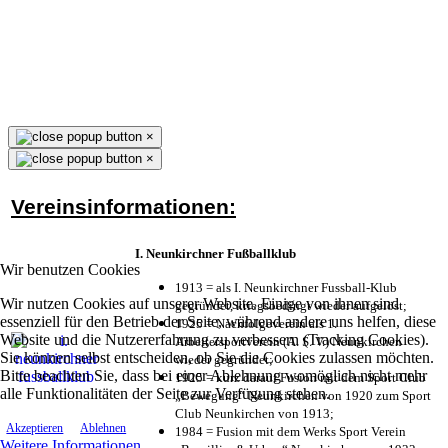
×
×
Vereinsinformationen:
I. Neunkirchner Fußballklub
Wir benutzen Cookies
1913 = als I. Neunkirchner Fussball-Klub
Wir nutzen Cookies auf unserer Website. Einige von ihnen sind
gegründet, kriegsbedingt wieder aufgelöst;
essenziell für den Betrieb der Seite, während andere uns helfen, diese
1925 = Nachfolgeverein als 1.
Website und die Nutzererfahrung zu verbessern (Tracking Cookies).
Arbeitersportverein (A. S. V.) Neunkirchen
Sie können selbst entscheiden, ob Sie die Cookies zulassen möchten.
wieder gegründet;
Bitte beachten Sie, dass bei einer Ablehnung womöglich nicht mehr
1925 = kurz darauf Fusion mit dem Sport Club
alle Funktionalitäten der Seite zur Verfügung stehen.
„Bewegung“ Neunkirchen von 1920 zum Sport
Club Neunkirchen von 1913;
Akzeptieren
Ablehnen
1984 = Fusion mit dem Werks Sport Verein
Weitere Informationen