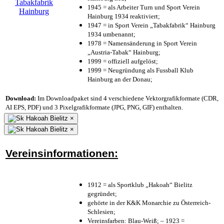
1945 = als Arbeiter Turn und Sport Verein
Hainburg 1934 reaktiviert;
1947 = in Sport Verein „Tabakfabrik“ Hainburg
1934 umbenannt;
1978 = Namensänderung in Sport Verein
„Austria-Tabak“ Hainburg;
1999 = offiziell aufgelöst;
1999 = Neugründung als Fussball Klub
Hainburg an der Donau;
Download:
Im Downloadpaket sind 4 verschiedene Vektorgrafikformate (CDR,
AI EPS, PDF) und 3 Pixelgrafikformate (JPG, PNG, GIF) enthalten.
×
×
Vereinsinformationen:
1912 = als Sportklub „Hakoah“ Bielitz
gegründet;
gehörte in der K&K Monarchie zu Österreich-
Schlesien;
Vereinsfarben: Blau-Weiß; – 1923 =