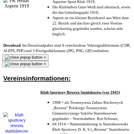
Asperner Sport Klub 1919
;
Die Klubfarben Grün-Weiß sind identisch, sowie
die das Gründungsjahr 1910
;
Aspern ist ein kleiner Bezirksteil aus Wien dem
22. Bezirk und das hier gleich zwei Vereine
gleichzeitig gegründet wurden, scheint sehr
fraglich.
Download:
Im Downloadpaket sind 4 verschiedene Vektorgrafikformate (CDR,
AI EPS, PDF) und 3 Pixelgrafikformate (JPG, PNG, GIF) enthalten.
×
×
Vereinsinformationen:
Klub Sportowy Rewera Stanisławów (vor 1945)
1908 = als Towarzystwa Zabaw Ruchowych
„Rewera“ Polskiego Towarzystwa
Gimnastycznego Sokółw Stanisławowie
gegründet – Vereinsfarben: Rot-Schwarz;
04.1914 = Namensänderung in Stanisławowski
Klub Sportowy (S. K. S.) „Rewera“ Stanisławów