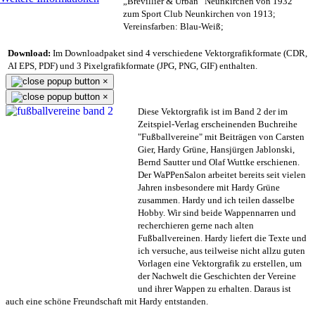
„Brevillier & Urban“ Neunkirchen von 1932
zum Sport Club Neunkirchen von 1913;
Vereinsfarben: Blau-Weiß;
Download:
Im Downloadpaket sind 4 verschiedene Vektorgrafikformate (CDR,
AI EPS, PDF) und 3 Pixelgrafikformate (JPG, PNG, GIF) enthalten.
×
×
Diese Vektorgrafik ist im Band 2 der im
Zeitspiel-Verlag erscheinenden Buchreihe
"Fußballvereine" mit Beiträgen von Carsten
Gier, Hardy Grüne, Hansjürgen Jablonski,
Bernd Sautter und Olaf Wuttke erschienen.
Der WaPPenSalon arbeitet bereits seit vielen
Jahren insbesondere mit Hardy Grüne
zusammen. Hardy und ich teilen dasselbe
Hobby. Wir sind beide Wappennarren und
recherchieren gerne nach alten
Fußballvereinen. Hardy liefert die Texte und
ich versuche, aus teilweise nicht allzu guten
Vorlagen eine Vektorgrafik zu erstellen, um
der Nachwelt die Geschichten der Vereine
und ihrer Wappen zu erhalten. Daraus ist
auch eine schöne Freundschaft mit Hardy entstanden.