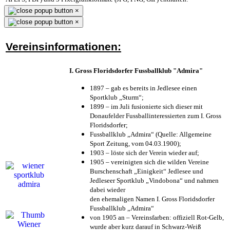
×
×
Vereinsinformationen:
I. Gross Floridsdorfer Fussballklub "Admira"
1897 – gab es bereits in Jedlesee einen
Sportklub „Sturm“;
1899 – im Juli fusionierte sich dieser mit
Donaufelder Fussballinteressierten zum I. Gross
Floridsdorfer
;
Fussballklub „Admira“ (Quelle: Allgemeine
Sport Zeitung, vom 04.03.1900);
1903 – löste sich der Verein wieder auf;
1905 – vereinigten sich die wilden Vereine
Burschenschaft „Einigkeit“ Jedlesee und
Jedleseer Sportklub „Vindobona“ und nahmen
dabei wieder
den ehemaligen Namen I. Gross Floridsdorfer
Fussballklub „Admira“
von 1905 an – Vereinsfarben: offiziell Rot-Gelb,
wurde aber kurz darauf in Schwarz-Weiß