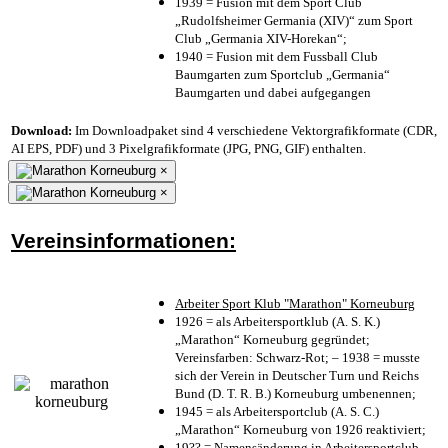
1939 = Fusion mit dem Sport Club
„Rudolfsheimer Germania (XIV)“ zum Sport
Club „Germania XIV-Horekan“;
1940 = Fusion mit dem Fussball Club
Baumgarten zum Sportclub „Germania“
Baumgarten und dabei aufgegangen
Download:
Im Downloadpaket sind 4 verschiedene Vektorgrafikformate (CDR,
AI EPS, PDF) und 3 Pixelgrafikformate (JPG, PNG, GIF) enthalten.
×
×
Vereinsinformationen:
Arbeiter Sport Klub "Marathon" Korneuburg
1926 = als Arbeitersportklub (A. S. K.)
„Marathon“ Korneuburg gegründet;
Vereinsfarben: Schwarz-Rot; – 1938 = musste
sich der Verein in Deutscher Turn und Reichs
Bund (D. T. R. B.) Korneuburg umbenennen;
1945 = als Arbeitersportclub (A. S. C.)
„Marathon“ Korneuburg von 1926 reaktiviert;
19?? = Namensänderung in Arbeitersportclub