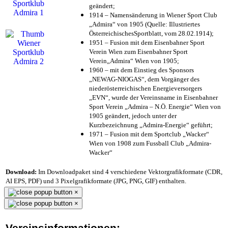
geändert;
1914 – Namensänderung in Wiener Sport Club
„Admira“ von 1905 (Quelle: Illustriertes
ÖsterreichischesSportblatt, vom 28.02.1914);
1951 – Fusion mit dem Eisenbahner Sport
Verein Wien zum Eisenbahner Sport
Verein„Admira“ Wien von 1905;
1960 – mit dem Einstieg des Sponsors
„NEWAG-NIOGAS“, dem Vorgänger des
niederösterreichischen Energieversorgers
„EVN“, wurde der Vereinsname in Eisenbahner
Sport Verein „Admira – N.Ö. Energie“ Wien von
1905 geändert, jedoch unter der
Kurzbezeichnung „Admira-Energie“ geführt;
1971 – Fusion mit dem Sportclub „Wacker“
Wien von 1908 zum Fussball Club „Admira-
Wacker“
Download:
Im Downloadpaket sind 4 verschiedene Vektorgrafikformate (CDR,
AI EPS, PDF) und 3 Pixelgrafikformate (JPG, PNG, GIF) enthalten.
×
×
Vereinsinformationen: