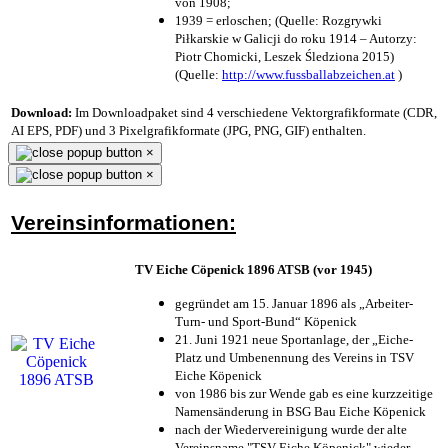
von 1908;
1939 = erloschen; (Quelle: Rozgrywki
Piłkarskie w Galicji do roku 1914 – Autorzy:
Piotr Chomicki, Leszek Śledziona 2015)
(Quelle:
http://www.fussballabzeichen.at
)
Download:
Im Downloadpaket sind 4 verschiedene Vektorgrafikformate (CDR,
AI EPS, PDF) und 3 Pixelgrafikformate (JPG, PNG, GIF) enthalten.
×
×
Vereinsinformationen:
TV Eiche Cöpenick 1896 ATSB (vor 1945)
gegründet am 15. Januar 1896 als „Arbeiter-
Turn- und Sport-Bund“ Köpenick
21. Juni 1921 neue Sportanlage, der „Eiche-
Platz und Umbenennung des Vereins in TSV
Eiche Köpenick
von 1986 bis zur Wende gab es eine kurzzeitige
Namensänderung in BSG Bau Eiche Köpenick
nach der Wiedervereinigung wurde der alte
Vereinsname "TSV Eiche Köpenick" wieder