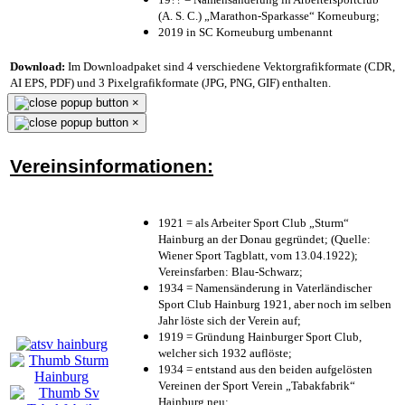
(A. S. C.) „Marathon-Sparkasse“ Korneuburg;
2019 in SC Korneuburg umbenannt
Download:
Im Downloadpaket sind 4 verschiedene Vektorgrafikformate (CDR,
AI EPS, PDF) und 3 Pixelgrafikformate (JPG, PNG, GIF) enthalten.
×
×
Vereinsinformationen:
1921 = als Arbeiter Sport Club „Sturm“
Hainburg an der Donau gegründet; (Quelle:
Wiener Sport Tagblatt, vom 13.04.1922);
Vereinsfarben: Blau-Schwarz;
1934 = Namensänderung in Vaterländischer
Sport Club Hainburg 1921, aber noch im selben
Jahr löste sich der Verein auf;
1919 = Gründung Hainburger Sport Club,
welcher sich 1932 auflöste;
1934 = entstand aus den beiden aufgelösten
Vereinen der Sport Verein „Tabakfabrik“
Hainburg neu;