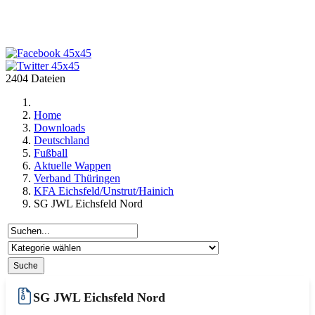
2404 Dateien
Home
Downloads
Deutschland
Fußball
Aktuelle Wappen
Verband Thüringen
KFA Eichsfeld/Unstrut/Hainich
SG JWL Eichsfeld Nord
SG JWL Eichsfeld Nord