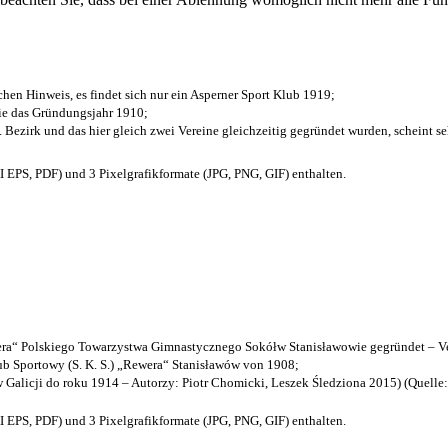
chen Hinweis, es findet sich nur ein Asperner Sport Klub 1919
;
die das Gründungsjahr 1910
;
. Bezirk und das hier gleich zwei Vereine gleichzeitig gegründet wurden, scheint seh
EPS, PDF) und 3 Pixelgrafikformate (JPG, PNG, GIF) enthalten.
a“ Polskiego Towarzystwa Gimnastycznego Sokółw Stanisławowie gegründet – Ve
b Sportowy (S. K. S.) „Rewera“ Stanisławów von 1908;
w Galicji do roku 1914 – Autorzy: Piotr Chomicki, Leszek Śledziona 2015) (Quelle
EPS, PDF) und 3 Pixelgrafikformate (JPG, PNG, GIF) enthalten.