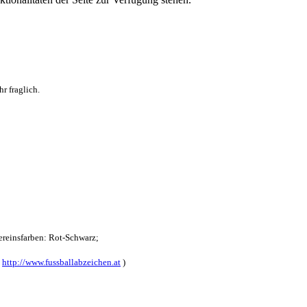
r fraglich.
reinsfarben: Rot-Schwarz;
:
http://www.fussballabzeichen.at
)