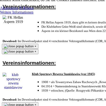
Vereinsinformationen:
Akzeptieren
Ablehnen
Weitere Informationen
FK Hellas Aspern 1919, dazu gibt es keinen deutli
Die Klubfarben Grün-Weiß sind identisch, sowie 
Aspern ist ein kleiner Bezirksteil aus Wien dem 22
Download:
Im Downloadpaket sind 4 verschiedene Vektorgrafikformate (CDR, AI 
×
×
Vereinsinformationen:
Klub Sportowy Rewera Stanisławów (vor 1945)
1908 = als Towarzystwa Zabaw Ruchowych „Rewer
04.1914 = Namensänderung in Stanisławowski Klu
1939 = erloschen; (Quelle: Rozgrywki Piłkarskie 
Download:
Im Downloadpaket sind 4 verschiedene Vektorgrafikformate (CDR, AI 
×