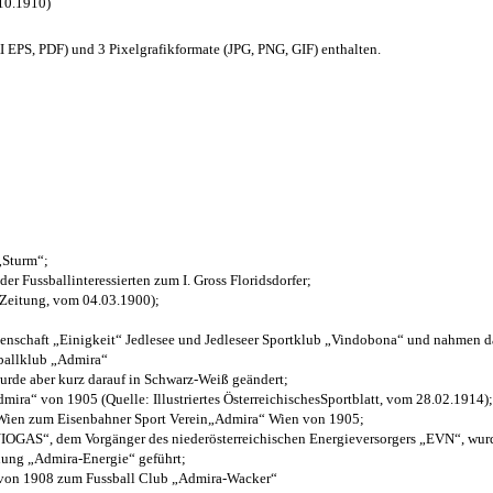
.10.1910)
EPS, PDF) und 3 Pixelgrafikformate (JPG, PNG, GIF) enthalten.
 „Sturm“;
der Fussballinteressierten zum I. Gross Floridsdorfer
;
 Zeitung, vom 04.03.1900);
henschaft „Einigkeit“ Jedlesee und Jedleseer Sportklub „Vindobona“ und nahmen d
sballklub „Admira“
wurde aber kurz darauf in Schwarz-Weiß geändert;
ra“ von 1905 (Quelle: Illustriertes ÖsterreichischesSportblatt, vom 28.02.1914);
 Wien zum Eisenbahner Sport Verein„Admira“ Wien von 1905;
OGAS“, dem Vorgänger des niederösterreichischen Energieversorgers „EVN“, wurde
nung „Admira-Energie“ geführt;
 von 1908 zum Fussball Club „Admira-Wacker“