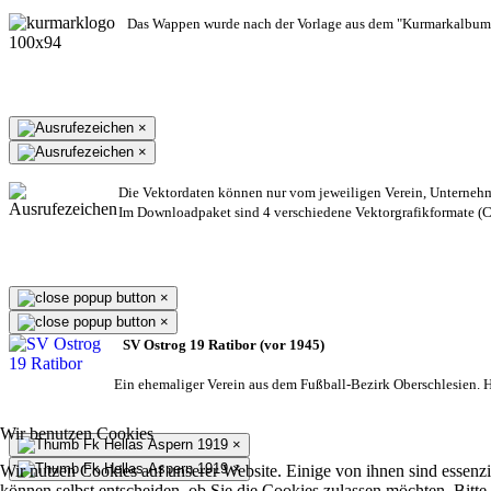
Das Wappen wurde nach der Vorlage aus dem "Kurmarkalbum"
×
×
Die Vektordaten können nur vom jeweiligen Verein, Unterneh
Im Downloadpaket sind 4 verschiedene Vektorgrafikformate (CD
×
×
SV Ostrog 19 Ratibor (vor 1945)
Ein ehemaliger Verein aus dem Fußball-Bezirk Oberschlesien. He
Wir benutzen Cookies
×
×
Wir nutzen Cookies auf unserer Website. Einige von ihnen sind essenzi
können selbst entscheiden, ob Sie die Cookies zulassen möchten. Bitte