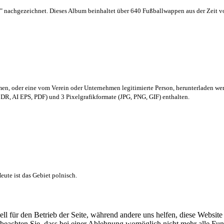
 nachgezeichnet. Dieses Album beinhaltet über 640 Fußballwappen aus der Zeit 
men,
oder eine vom Verein oder Unternehmen legitimierte Person,
herunterladen we
R, AI EPS, PDF) und 3 Pixelgrafikformate (JPG, PNG, GIF) enthalten.
ute ist das Gebiet polnisch.
ell für den Betrieb der Seite, während andere uns helfen, diese Websit
 beachten Sie, dass bei einer Ablehnung womöglich nicht mehr alle Funk