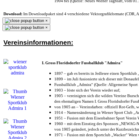
1904 bei (Quelle: Neues Wiener Tagblatt, vom 01
Download:
Im Downloadpaket sind 4 verschiedene Vektorgrafikformate (CDR, AI 
×
×
Vereinsinformationen:
I. Gross Floridsdorfer Fussballklub "Admira"
1897 – gab es bereits in Jedlesee einen Sportklub
1899 – im Juli fusionierte sich dieser mit Donaufel
Fussballklub „Admira“ (Quelle: Allgemeine Sport
1903 – löste sich der Verein wieder auf;
1905 – vereinigten sich die wilden Vereine Bursc
den ehemaligen Namen I. Gross Floridsdorfer Fus
von 1905 an – Vereinsfarben: offiziell Rot-Gelb, 
1914 – Namensänderung in Wiener Sport Club „Admi
1951 – Fusion mit dem Eisenbahner Sport Verein
1960 – mit dem Einstieg des Sponsors „NEWAG-NI
von 1905 geändert, jedoch unter der Kurzbezeich
1971 – Fusion mit dem Sportclub „Wacker“ Wien