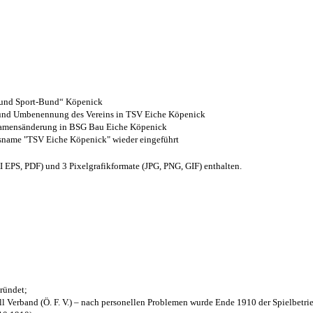
- und Sport-Bund“ Köpenick
z und Umbenennung des Vereins in TSV Eiche Köpenick
 Namensänderung in BSG Bau Eiche Köpenick
nsname "TSV Eiche Köpenick" wieder eingeführt
EPS, PDF) und 3 Pixelgrafikformate (JPG, PNG, GIF) enthalten.
ründet;
l Verband (Ö. F. V.) – nach personellen Problemen wurde Ende 1910 der Spielbetri