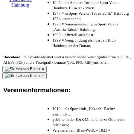
1945 = als Arbeiter Turn und Sport Verein
Hainburg 1934 reaktiviert;
1947 = in Sport Verein „Tabakfabrik“ Hainburg
1934 umbenannt;
1978 = Namensänderung in Sport Verein
„Austria-Tabak“ Hainburg;
1999 = offiziell aufgelöst;
1999 = Neugründung als Fussball Klub
Hainburg an der Donau;
Download:
Im Downloadpaket sind 4 verschiedene Vektorgrafikformate (CDR,
AI EPS, PDF) und 3 Pixelgrafikformate (JPG, PNG, GIF) enthalten.
×
×
Vereinsinformationen:
1912 = als Sportklub „Hakoah“ Bielitz
gegründet;
gehörte in der K&K Monarchie zu Österreich-
Schlesien;
Vereinsfarben: Blau-Weiß; – 1923 =