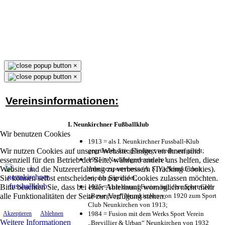
×
×
Vereinsinformationen:
I. Neunkirchner Fußballklub
Wir benutzen Cookies
1913 = als I. Neunkirchner Fussball-Klub
Wir nutzen Cookies auf unserer Website. Einige von ihnen sind
gegründet, kriegsbedingt wieder aufgelöst;
essenziell für den Betrieb der Seite, während andere uns helfen, diese
1925 = Nachfolgeverein als 1.
Website und die Nutzererfahrung zu verbessern (Tracking Cookies).
Arbeitersportverein (A. S. V.) Neunkirchen
Sie können selbst entscheiden, ob Sie die Cookies zulassen möchten.
wieder gegründet;
Bitte beachten Sie, dass bei einer Ablehnung womöglich nicht mehr
1925 = kurz darauf Fusion mit dem Sport Club
alle Funktionalitäten der Seite zur Verfügung stehen.
„Bewegung“ Neunkirchen von 1920 zum Sport
Club Neunkirchen von 1913;
1984 = Fusion mit dem Werks Sport Verein
Akzeptieren
Ablehnen
Weitere Informationen
„Brevillier & Urban“ Neunkirchen von 1932