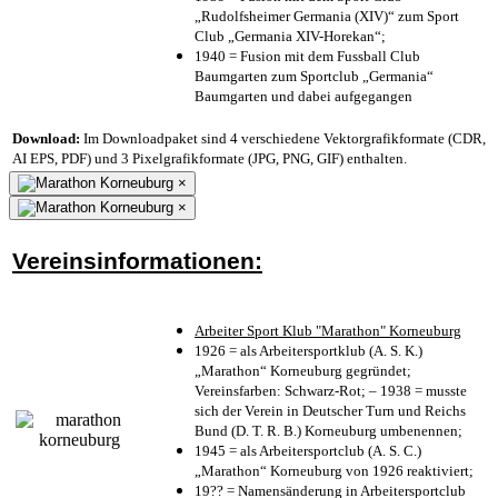
„Rudolfsheimer Germania (XIV)“ zum Sport
Club „Germania XIV-Horekan“;
1940 = Fusion mit dem Fussball Club
Baumgarten zum Sportclub „Germania“
Baumgarten und dabei aufgegangen
Download:
Im Downloadpaket sind 4 verschiedene Vektorgrafikformate (CDR,
AI EPS, PDF) und 3 Pixelgrafikformate (JPG, PNG, GIF) enthalten.
×
×
Vereinsinformationen:
Arbeiter Sport Klub "Marathon" Korneuburg
1926 = als Arbeitersportklub (A. S. K.)
„Marathon“ Korneuburg gegründet;
Vereinsfarben: Schwarz-Rot; – 1938 = musste
sich der Verein in Deutscher Turn und Reichs
Bund (D. T. R. B.) Korneuburg umbenennen;
1945 = als Arbeitersportclub (A. S. C.)
„Marathon“ Korneuburg von 1926 reaktiviert;
19?? = Namensänderung in Arbeitersportclub