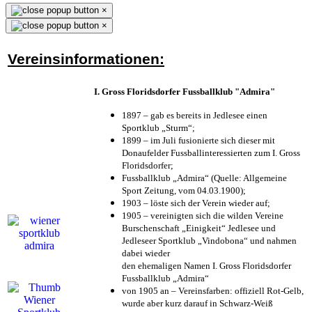
×
×
Vereinsinformationen:
I. Gross Floridsdorfer Fussballklub "Admira"
1897 – gab es bereits in Jedlesee einen
Sportklub „Sturm“;
1899 – im Juli fusionierte sich dieser mit
Donaufelder Fussballinteressierten zum I. Gross
Floridsdorfer
;
Fussballklub „Admira“ (Quelle: Allgemeine
Sport Zeitung, vom 04.03.1900);
1903 – löste sich der Verein wieder auf;
1905 – vereinigten sich die wilden Vereine
Burschenschaft „Einigkeit“ Jedlesee und
Jedleseer Sportklub „Vindobona“ und nahmen
dabei wieder
den ehemaligen Namen I. Gross Floridsdorfer
Fussballklub „Admira“
von 1905 an – Vereinsfarben: offiziell Rot-Gelb,
wurde aber kurz darauf in Schwarz-Weiß