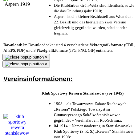
Die Klubfarben Grün-Weiß sind identisch, sowie
die das Gründungsjahr 1910
;
Aspern ist ein kleiner Bezirksteil aus Wien dem
22. Bezirk und das hier gleich zwei Vereine
gleichzeitig gegründet wurden, scheint sehr
fraglich.
Download:
Im Downloadpaket sind 4 verschiedene Vektorgrafikformate (CDR,
AI EPS, PDF) und 3 Pixelgrafikformate (JPG, PNG, GIF) enthalten.
×
×
Vereinsinformationen:
Klub Sportowy Rewera Stanisławów (vor 1945)
1908 = als Towarzystwa Zabaw Ruchowych
„Rewera“ Polskiego Towarzystwa
Gimnastycznego Sokółw Stanisławowie
gegründet – Vereinsfarben: Rot-Schwarz;
04.1914 = Namensänderung in Stanisławowski
Klub Sportowy (S. K. S.) „Rewera“ Stanisławów
von 1908;