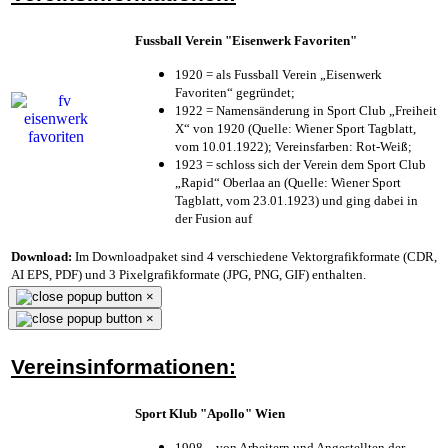
Fussball Verein "Eisenwerk Favoriten"
1920 = als Fussball Verein „Eisenwerk
Favoriten“ gegründet;
1922 = Namensänderung in Sport Club „Freiheit
X“ von 1920 (Quelle: Wiener Sport Tagblatt,
vom 10.01.1922); Vereinsfarben: Rot-Weiß;
1923 = schloss sich der Verein dem Sport Club
„Rapid“ Oberlaa an (Quelle: Wiener Sport
Tagblatt, vom 23.01.1923) und ging dabei in
der Fusion auf
Download:
Im Downloadpaket sind 4 verschiedene Vektorgrafikformate (CDR,
AI EPS, PDF) und 3 Pixelgrafikformate (JPG, PNG, GIF) enthalten.
×
×
Vereinsinformationen:
Sport Klub "Apollo" Wien
1908 – von Arbeitern und Angestellten der