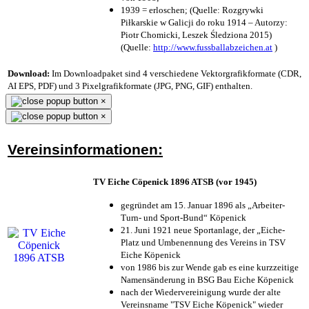
1939 = erloschen; (Quelle: Rozgrywki
Piłkarskie w Galicji do roku 1914 – Autorzy:
Piotr Chomicki, Leszek Śledziona 2015)
(Quelle:
http://www.fussballabzeichen.at
)
Download:
Im Downloadpaket sind 4 verschiedene Vektorgrafikformate (CDR,
AI EPS, PDF) und 3 Pixelgrafikformate (JPG, PNG, GIF) enthalten.
×
×
Vereinsinformationen:
TV Eiche Cöpenick 1896 ATSB (vor 1945)
gegründet am 15. Januar 1896 als „Arbeiter-
Turn- und Sport-Bund“ Köpenick
21. Juni 1921 neue Sportanlage, der „Eiche-
Platz und Umbenennung des Vereins in TSV
Eiche Köpenick
von 1986 bis zur Wende gab es eine kurzzeitige
Namensänderung in BSG Bau Eiche Köpenick
nach der Wiedervereinigung wurde der alte
Vereinsname "TSV Eiche Köpenick" wieder