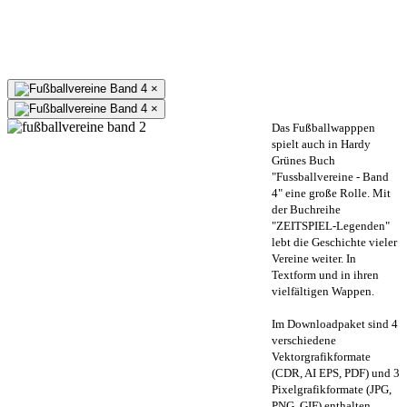
×
×
Das Fußballwapppen
spielt auch in Hardy
Grünes Buch
"Fussballvereine - Band
4" eine große Rolle. Mit
der Buchreihe
"ZEITSPIEL-Legenden"
lebt die Geschichte vieler
Vereine weiter. In
Textform und in ihren
vielfältigen Wappen.
Im Downloadpaket sind 4
verschiedene
Vektorgrafikformate
(CDR, AI EPS, PDF) und 3
Pixelgrafikformate (JPG,
PNG, GIF) enthalten.