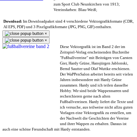
zum Sport Club Neunkirchen von 1913;
Vereinsfarben: Blau-Weiß;
Download:
Im Downloadpaket sind 4 verschiedene Vektorgrafikformate (CDR,
AI EPS, PDF) und 3 Pixelgrafikformate (JPG, PNG, GIF) enthalten.
×
×
Diese Vektorgrafik ist im Band 2 der im
Zeitspiel-Verlag erscheinenden Buchreihe
"Fußballvereine" mit Beiträgen von Carsten
Gier, Hardy Grüne, Hansjürgen Jablonski,
Bernd Sautter und Olaf Wuttke erschienen.
Der WaPPenSalon arbeitet bereits seit vielen
Jahren insbesondere mit Hardy Grüne
zusammen. Hardy und ich teilen dasselbe
Hobby. Wir sind beide Wappennarren und
recherchieren gerne nach alten
Fußballvereinen. Hardy liefert die Texte und
ich versuche, aus teilweise nicht allzu guten
Vorlagen eine Vektorgrafik zu erstellen, um
der Nachwelt die Geschichten der Vereine
und ihrer Wappen zu erhalten. Daraus ist
auch eine schöne Freundschaft mit Hardy entstanden.