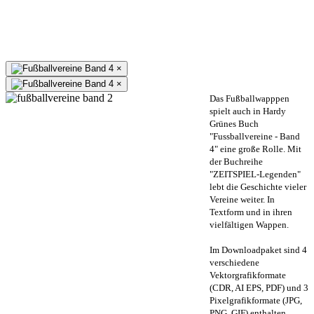
×
×
Das Fußballwapppen
spielt auch in Hardy
Grünes Buch
"Fussballvereine - Band
4" eine große Rolle. Mit
der Buchreihe
"ZEITSPIEL-Legenden"
lebt die Geschichte vieler
Vereine weiter. In
Textform und in ihren
vielfältigen Wappen.
Im Downloadpaket sind 4
verschiedene
Vektorgrafikformate
(CDR, AI EPS, PDF) und 3
Pixelgrafikformate (JPG,
PNG, GIF) enthalten.