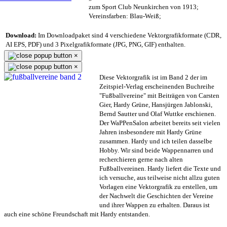
zum Sport Club Neunkirchen von 1913;
Vereinsfarben: Blau-Weiß;
Download:
Im Downloadpaket sind 4 verschiedene Vektorgrafikformate (CDR,
AI EPS, PDF) und 3 Pixelgrafikformate (JPG, PNG, GIF) enthalten.
×
×
Diese Vektorgrafik ist im Band 2 der im
Zeitspiel-Verlag erscheinenden Buchreihe
"Fußballvereine" mit Beiträgen von Carsten
Gier, Hardy Grüne, Hansjürgen Jablonski,
Bernd Sautter und Olaf Wuttke erschienen.
Der WaPPenSalon arbeitet bereits seit vielen
Jahren insbesondere mit Hardy Grüne
zusammen. Hardy und ich teilen dasselbe
Hobby. Wir sind beide Wappennarren und
recherchieren gerne nach alten
Fußballvereinen. Hardy liefert die Texte und
ich versuche, aus teilweise nicht allzu guten
Vorlagen eine Vektorgrafik zu erstellen, um
der Nachwelt die Geschichten der Vereine
und ihrer Wappen zu erhalten. Daraus ist
auch eine schöne Freundschaft mit Hardy entstanden.