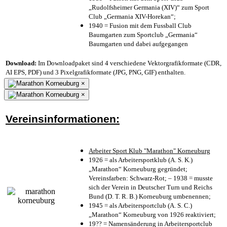
„Rudolfsheimer Germania (XIV)“ zum Sport
Club „Germania XIV-Horekan“;
1940 = Fusion mit dem Fussball Club
Baumgarten zum Sportclub „Germania“
Baumgarten und dabei aufgegangen
Download:
Im Downloadpaket sind 4 verschiedene Vektorgrafikformate (CDR,
AI EPS, PDF) und 3 Pixelgrafikformate (JPG, PNG, GIF) enthalten.
×
×
Vereinsinformationen:
Arbeiter Sport Klub "Marathon" Korneuburg
1926 = als Arbeitersportklub (A. S. K.)
„Marathon“ Korneuburg gegründet;
Vereinsfarben: Schwarz-Rot; – 1938 = musste
sich der Verein in Deutscher Turn und Reichs
Bund (D. T. R. B.) Korneuburg umbenennen;
1945 = als Arbeitersportclub (A. S. C.)
„Marathon“ Korneuburg von 1926 reaktiviert;
19?? = Namensänderung in Arbeitersportclub