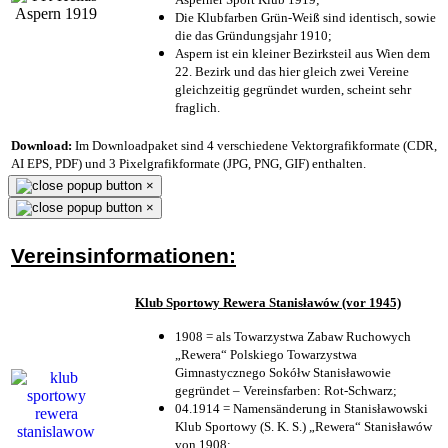
Die Klubfarben Grün-Weiß sind identisch, sowie
die das Gründungsjahr 1910
;
Aspern ist ein kleiner Bezirksteil aus Wien dem
22. Bezirk und das hier gleich zwei Vereine
gleichzeitig gegründet wurden, scheint sehr
fraglich.
Download:
Im Downloadpaket sind 4 verschiedene Vektorgrafikformate (CDR,
AI EPS, PDF) und 3 Pixelgrafikformate (JPG, PNG, GIF) enthalten.
×
×
Vereinsinformationen:
Klub Sportowy Rewera Stanisławów (vor 1945)
1908 = als Towarzystwa Zabaw Ruchowych
„Rewera“ Polskiego Towarzystwa
Gimnastycznego Sokółw Stanisławowie
gegründet – Vereinsfarben: Rot-Schwarz;
04.1914 = Namensänderung in Stanisławowski
Klub Sportowy (S. K. S.) „Rewera“ Stanisławów
von 1908;