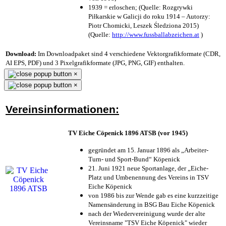
1939 = erloschen; (Quelle: Rozgrywki
Piłkarskie w Galicji do roku 1914 – Autorzy:
Piotr Chomicki, Leszek Śledziona 2015)
(Quelle:
http://www.fussballabzeichen.at
)
Download:
Im Downloadpaket sind 4 verschiedene Vektorgrafikformate (CDR,
AI EPS, PDF) und 3 Pixelgrafikformate (JPG, PNG, GIF) enthalten.
×
×
Vereinsinformationen:
TV Eiche Cöpenick 1896 ATSB (vor 1945)
gegründet am 15. Januar 1896 als „Arbeiter-
Turn- und Sport-Bund“ Köpenick
21. Juni 1921 neue Sportanlage, der „Eiche-
Platz und Umbenennung des Vereins in TSV
Eiche Köpenick
von 1986 bis zur Wende gab es eine kurzzeitige
Namensänderung in BSG Bau Eiche Köpenick
nach der Wiedervereinigung wurde der alte
Vereinsname "TSV Eiche Köpenick" wieder