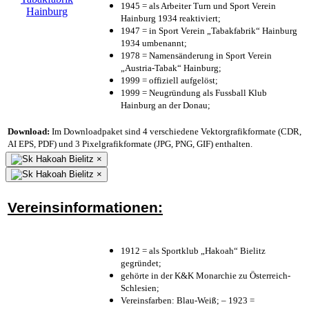
1945 = als Arbeiter Turn und Sport Verein
Hainburg 1934 reaktiviert;
1947 = in Sport Verein „Tabakfabrik“ Hainburg
1934 umbenannt;
1978 = Namensänderung in Sport Verein
„Austria-Tabak“ Hainburg;
1999 = offiziell aufgelöst;
1999 = Neugründung als Fussball Klub
Hainburg an der Donau;
Download:
Im Downloadpaket sind 4 verschiedene Vektorgrafikformate (CDR,
AI EPS, PDF) und 3 Pixelgrafikformate (JPG, PNG, GIF) enthalten.
×
×
Vereinsinformationen:
1912 = als Sportklub „Hakoah“ Bielitz
gegründet;
gehörte in der K&K Monarchie zu Österreich-
Schlesien;
Vereinsfarben: Blau-Weiß; – 1923 =