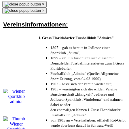
×
×
Vereinsinformationen:
I. Gross Floridsdorfer Fussballklub "Admira"
1897 – gab es bereits in Jedlesee einen
Sportklub „Sturm“;
1899 – im Juli fusionierte sich dieser mit
Donaufelder Fussballinteressierten zum I. Gross
Floridsdorfer
;
Fussballklub „Admira“ (Quelle: Allgemeine
Sport Zeitung, vom 04.03.1900);
1903 – löste sich der Verein wieder auf;
1905 – vereinigten sich die wilden Vereine
Burschenschaft „Einigkeit“ Jedlesee und
Jedleseer Sportklub „Vindobona“ und nahmen
dabei wieder
den ehemaligen Namen I. Gross Floridsdorfer
Fussballklub „Admira“
von 1905 an – Vereinsfarben: offiziell Rot-Gelb,
wurde aber kurz darauf in Schwarz-Weiß