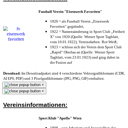
Fussball Verein "Eisenwerk Favoriten"
1920 = als Fussball Verein „Eisenwerk
Favoriten“ gegründet;
1922 = Namensänderung in Sport Club „Freiheit
X“ von 1920 (Quelle: Wiener Sport Tagblatt,
vom 10.01.1922); Vereinsfarben: Rot-Weiß;
1923 = schloss sich der Verein dem Sport Club
„Rapid“ Oberlaa an (Quelle: Wiener Sport
Tagblatt, vom 23.01.1923) und ging dabei in
der Fusion auf
Download:
Im Downloadpaket sind 4 verschiedene Vektorgrafikformate (CDR,
AI EPS, PDF) und 3 Pixelgrafikformate (JPG, PNG, GIF) enthalten.
×
×
Vereinsinformationen:
Sport Klub "Apollo" Wien
1908 – von Arbeitern und Angestellten der