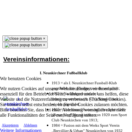
×
×
Vereinsinformationen:
I. Neunkirchner Fußballklub
Wir benutzen Cookies
1913 = als I. Neunkirchner Fussball-Klub
Wir nutzen Cookies auf unserer Website. Einige von ihnen sind
gegründet, kriegsbedingt wieder aufgelöst;
essenziell für den Betrieb der Seite, während andere uns helfen, diese
1925 = Nachfolgeverein als 1.
Website und die Nutzererfahrung zu verbessern (Tracking Cookies).
Arbeitersportverein (A. S. V.) Neunkirchen
Sie können selbst entscheiden, ob Sie die Cookies zulassen möchten.
wieder gegründet;
Bitte beachten Sie, dass bei einer Ablehnung womöglich nicht mehr
1925 = kurz darauf Fusion mit dem Sport Club
alle Funktionalitäten der Seite zur Verfügung stehen.
„Bewegung“ Neunkirchen von 1920 zum Sport
Club Neunkirchen von 1913;
1984 = Fusion mit dem Werks Sport Verein
Akzeptieren
Ablehnen
Weitere Informationen
„Brevillier & Urban“ Neunkirchen von 1932