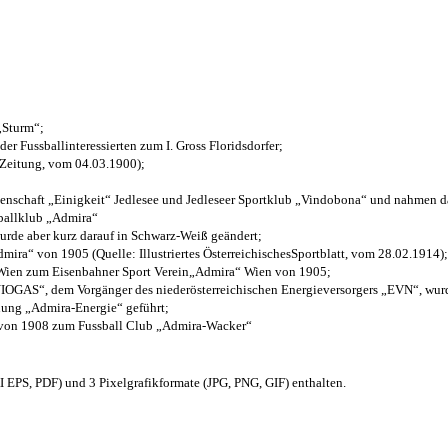
 „Sturm“;
der Fussballinteressierten zum I. Gross Floridsdorfer
;
 Zeitung, vom 04.03.1900);
henschaft „Einigkeit“ Jedlesee und Jedleseer Sportklub „Vindobona“ und nahmen d
sballklub „Admira“
wurde aber kurz darauf in Schwarz-Weiß geändert;
ra“ von 1905 (Quelle: Illustriertes ÖsterreichischesSportblatt, vom 28.02.1914);
 Wien zum Eisenbahner Sport Verein„Admira“ Wien von 1905;
OGAS“, dem Vorgänger des niederösterreichischen Energieversorgers „EVN“, wurde
nung „Admira-Energie“ geführt;
 von 1908 zum Fussball Club „Admira-Wacker“
EPS, PDF) und 3 Pixelgrafikformate (JPG, PNG, GIF) enthalten.