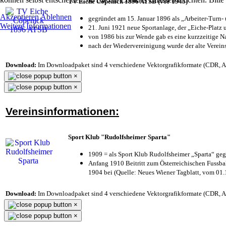
TV Eiche Cöpenick 1896 ATSB (vor 1945)
Akzeptieren
Ablehnen
gegründet am 15. Januar 1896 als „Arbeiter-Turn
Weitere Informationen
21. Juni 1921 neue Sportanlage, der „Eiche-Plat
von 1986 bis zur Wende gab es eine kurzzeitige
nach der Wiedervereinigung wurde der alte Verei
Download:
Im Downloadpaket sind 4 verschiedene Vektorgrafikformate (CDR, AI 
×
×
Vereinsinformationen:
Sport Klub "Rudolfsheimer Sparta"
1909 = als Sport Klub Rudolfsheimer „Sparta“ geg
Anfang 1910 Beitritt zum Österreichischen Fussbal
1904 bei (Quelle: Neues Wiener Tagblatt, vom 01
Download:
Im Downloadpaket sind 4 verschiedene Vektorgrafikformate (CDR, AI 
×
×