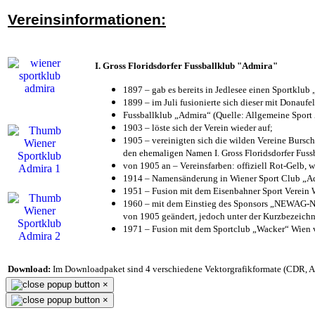
Vereinsinformationen:
I. Gross Floridsdorfer Fussballklub "Admira"
1897 – gab es bereits in Jedlesee einen Sportklub
1899 – im Juli fusionierte sich dieser mit Donaufel
Fussballklub „Admira“ (Quelle: Allgemeine Sport
1903 – löste sich der Verein wieder auf;
1905 – vereinigten sich die wilden Vereine Bursc
den ehemaligen Namen I. Gross Floridsdorfer Fus
von 1905 an – Vereinsfarben: offiziell Rot-Gelb, 
1914 – Namensänderung in Wiener Sport Club „Admi
1951 – Fusion mit dem Eisenbahner Sport Verein
1960 – mit dem Einstieg des Sponsors „NEWAG-NI
von 1905 geändert, jedoch unter der Kurzbezeich
1971 – Fusion mit dem Sportclub „Wacker“ Wien
Download:
Im Downloadpaket sind 4 verschiedene Vektorgrafikformate (CDR, AI 
×
×