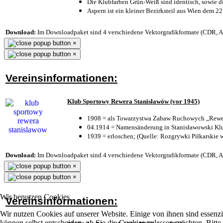
Die Klubfarben Grün-Weiß sind identisch, sowie 
Aspern ist ein kleiner Bezirksteil aus Wien dem 22
Download:
Im Downloadpaket sind 4 verschiedene Vektorgrafikformate (CDR, AI 
×
×
Vereinsinformationen:
Klub Sportowy Rewera Stanisławów (vor 1945)
1908 = als Towarzystwa Zabaw Ruchowych „Rewer
04.1914 = Namensänderung in Stanisławowski Klu
1939 = erloschen; (Quelle: Rozgrywki Piłkarskie 
Download:
Im Downloadpaket sind 4 verschiedene Vektorgrafikformate (CDR, AI 
×
×
Wir benutzen Cookies
Vereinsinformationen:
Wir nutzen Cookies auf unserer Website. Einige von ihnen sind essenzi
können selbst entscheiden, ob Sie die Cookies zulassen möchten. Bitte