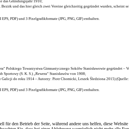
die das Gründungsjahr 1910
;
. Bezirk und das hier gleich zwei Vereine gleichzeitig gegründet wurden, scheint seh
EPS, PDF) und 3 Pixelgrafikformate (JPG, PNG, GIF) enthalten.
a“ Polskiego Towarzystwa Gimnastycznego Sokółw Stanisławowie gegründet – Ve
b Sportowy (S. K. S.) „Rewera“ Stanisławów von 1908;
w Galicji do roku 1914 – Autorzy: Piotr Chomicki, Leszek Śledziona 2015) (Quelle
EPS, PDF) und 3 Pixelgrafikformate (JPG, PNG, GIF) enthalten.
ell für den Betrieb der Seite, während andere uns helfen, diese Websit
 beachten Sie, dass bei einer Ablehnung womöglich nicht mehr alle Funk