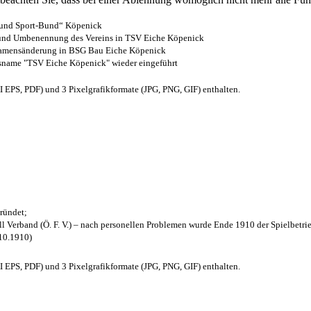
- und Sport-Bund“ Köpenick
z und Umbenennung des Vereins in TSV Eiche Köpenick
 Namensänderung in BSG Bau Eiche Köpenick
nsname "TSV Eiche Köpenick" wieder eingeführt
EPS, PDF) und 3 Pixelgrafikformate (JPG, PNG, GIF) enthalten.
ründet;
l Verband (Ö. F. V.) – nach personellen Problemen wurde Ende 1910 der Spielbetri
.10.1910)
EPS, PDF) und 3 Pixelgrafikformate (JPG, PNG, GIF) enthalten.