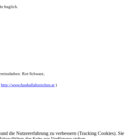
r fraglich.
reinsfarben: Rot-Schwarz;
:
http://www.fussballabzeichen.at
)
e und die Nutzererfahrung zu verbessern (Tracking Cookies). Sie
tionalitäten der Seite zur Verfügung stehen.