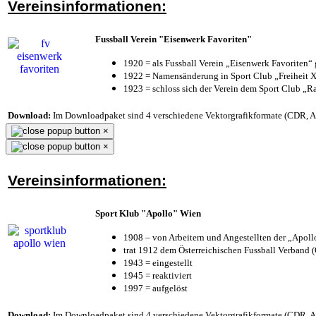
Vereinsinformationen:
Fussball Verein "Eisenwerk Favoriten"
1920 = als Fussball Verein „Eisenwerk Favoriten“
1922 = Namensänderung in Sport Club „Freiheit X
1923 = schloss sich der Verein dem Sport Club „Ra
Download:
Im Downloadpaket sind 4 verschiedene Vektorgrafikformate (CDR, AI 
×
×
Vereinsinformationen:
Sport Klub "Apollo" Wien
1908 – von Arbeitern und Angestellten der „Apol
trat 1912 dem Österreichischen Fussball Verband (Ö
1943 = eingestellt
1945 = reaktiviert
1997 = aufgelöst
Download:
Im Downloadpaket sind 4 verschiedene Vektorgrafikformate (CDR, AI 