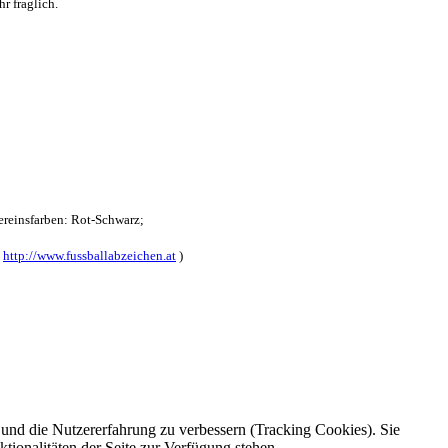
r fraglich.
reinsfarben: Rot-Schwarz;
:
http://www.fussballabzeichen.at
)
e und die Nutzererfahrung zu verbessern (Tracking Cookies). Sie
tionalitäten der Seite zur Verfügung stehen.