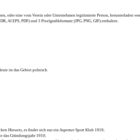
men,
oder eine vom Verein oder Unternehmen legitimierte Person,
herunterladen we
R, AI EPS, PDF) und 3 Pixelgrafikformate (JPG, PNG, GIF) enthalten.
ute ist das Gebiet polnisch.
chen Hinweis, es findet sich nur ein Asperner Sport Klub 1919
;
die das Gründungsjahr 1910
;