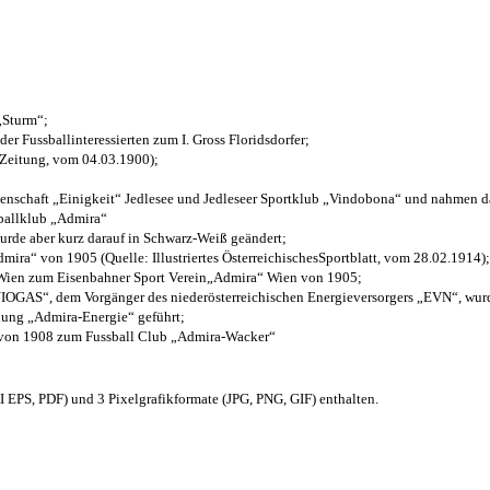
 „Sturm“;
der Fussballinteressierten zum I. Gross Floridsdorfer
;
 Zeitung, vom 04.03.1900);
henschaft „Einigkeit“ Jedlesee und Jedleseer Sportklub „Vindobona“ und nahmen d
sballklub „Admira“
wurde aber kurz darauf in Schwarz-Weiß geändert;
ra“ von 1905 (Quelle: Illustriertes ÖsterreichischesSportblatt, vom 28.02.1914);
 Wien zum Eisenbahner Sport Verein„Admira“ Wien von 1905;
OGAS“, dem Vorgänger des niederösterreichischen Energieversorgers „EVN“, wurde
nung „Admira-Energie“ geführt;
 von 1908 zum Fussball Club „Admira-Wacker“
EPS, PDF) und 3 Pixelgrafikformate (JPG, PNG, GIF) enthalten.