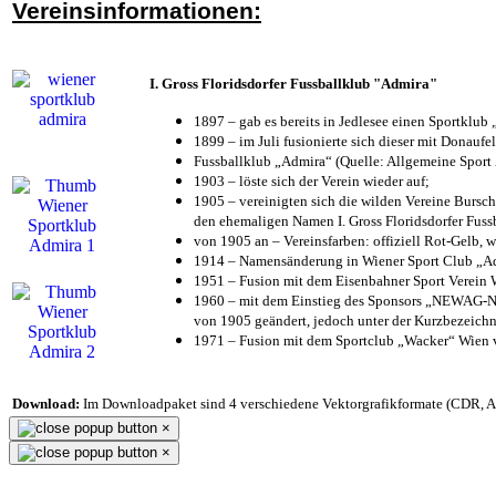
Vereinsinformationen:
I. Gross Floridsdorfer Fussballklub "Admira"
1897 – gab es bereits in Jedlesee einen Sportklub
1899 – im Juli fusionierte sich dieser mit Donaufel
Fussballklub „Admira“ (Quelle: Allgemeine Sport
1903 – löste sich der Verein wieder auf;
1905 – vereinigten sich die wilden Vereine Bursc
den ehemaligen Namen I. Gross Floridsdorfer Fus
von 1905 an – Vereinsfarben: offiziell Rot-Gelb, 
1914 – Namensänderung in Wiener Sport Club „Admi
1951 – Fusion mit dem Eisenbahner Sport Verein
1960 – mit dem Einstieg des Sponsors „NEWAG-NI
von 1905 geändert, jedoch unter der Kurzbezeich
1971 – Fusion mit dem Sportclub „Wacker“ Wien
Download:
Im Downloadpaket sind 4 verschiedene Vektorgrafikformate (CDR, AI 
×
×