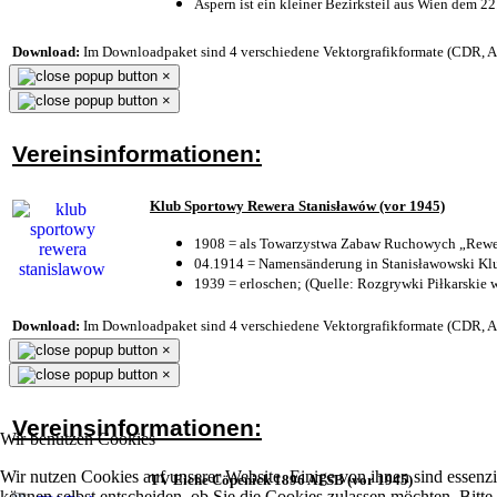
Aspern ist ein kleiner Bezirksteil aus Wien dem 22
Download:
Im Downloadpaket sind 4 verschiedene Vektorgrafikformate (CDR, AI 
×
×
Vereinsinformationen:
Klub Sportowy Rewera Stanisławów (vor 1945)
1908 = als Towarzystwa Zabaw Ruchowych „Rewer
04.1914 = Namensänderung in Stanisławowski Klu
1939 = erloschen; (Quelle: Rozgrywki Piłkarskie 
Download:
Im Downloadpaket sind 4 verschiedene Vektorgrafikformate (CDR, AI 
×
×
Vereinsinformationen:
Wir benutzen Cookies
Wir nutzen Cookies auf unserer Website. Einige von ihnen sind essenzi
TV Eiche Cöpenick 1896 ATSB (vor 1945)
können selbst entscheiden, ob Sie die Cookies zulassen möchten. Bitte