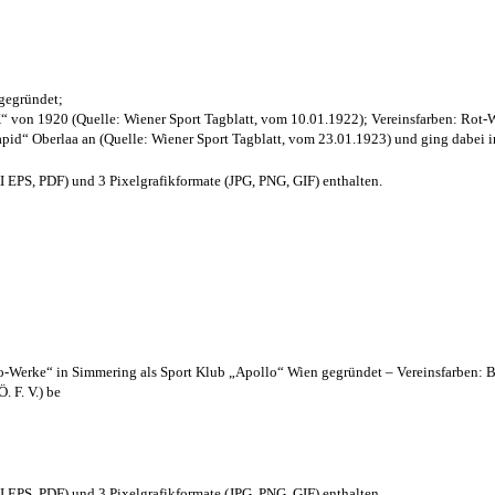
 gegründet;
“ von 1920 (Quelle: Wiener Sport Tagblatt, vom 10.01.1922); Vereinsfarben: Rot-
pid“ Oberlaa an (Quelle: Wiener Sport Tagblatt, vom 23.01.1923) und ging dabei i
EPS, PDF) und 3 Pixelgrafikformate (JPG, PNG, GIF) enthalten.
lo-Werke“ in Simmering als Sport Klub „Apollo“ Wien gegründet – Vereinsfarben: 
. F. V.) be
EPS, PDF) und 3 Pixelgrafikformate (JPG, PNG, GIF) enthalten.