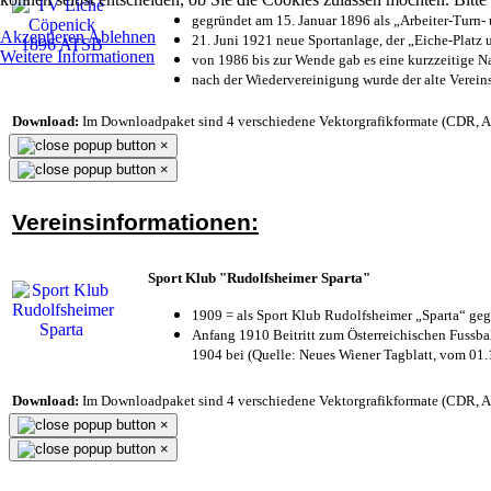
gegründet am 15. Januar 1896 als „Arbeiter-Turn
Akzeptieren
Ablehnen
21. Juni 1921 neue Sportanlage, der „Eiche-Plat
Weitere Informationen
von 1986 bis zur Wende gab es eine kurzzeitige
nach der Wiedervereinigung wurde der alte Verei
Download:
Im Downloadpaket sind 4 verschiedene Vektorgrafikformate (CDR, AI 
×
×
Vereinsinformationen:
Sport Klub "Rudolfsheimer Sparta"
1909 = als Sport Klub Rudolfsheimer „Sparta“ geg
Anfang 1910 Beitritt zum Österreichischen Fussbal
1904 bei (Quelle: Neues Wiener Tagblatt, vom 01
Download:
Im Downloadpaket sind 4 verschiedene Vektorgrafikformate (CDR, AI 
×
×