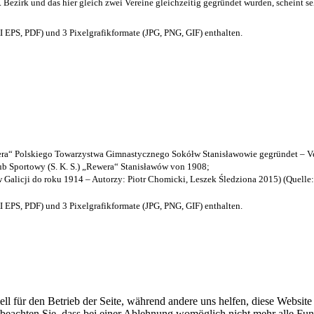
. Bezirk und das hier gleich zwei Vereine gleichzeitig gegründet wurden, scheint seh
EPS, PDF) und 3 Pixelgrafikformate (JPG, PNG, GIF) enthalten.
a“ Polskiego Towarzystwa Gimnastycznego Sokółw Stanisławowie gegründet – Ve
b Sportowy (S. K. S.) „Rewera“ Stanisławów von 1908;
w Galicji do roku 1914 – Autorzy: Piotr Chomicki, Leszek Śledziona 2015) (Quelle
EPS, PDF) und 3 Pixelgrafikformate (JPG, PNG, GIF) enthalten.
ell für den Betrieb der Seite, während andere uns helfen, diese Websit
 beachten Sie, dass bei einer Ablehnung womöglich nicht mehr alle Funk