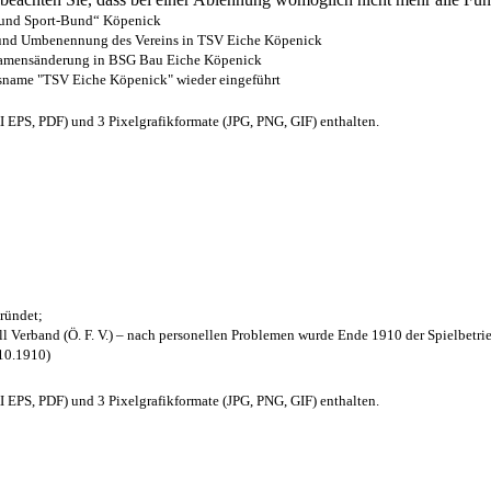
- und Sport-Bund“ Köpenick
z und Umbenennung des Vereins in TSV Eiche Köpenick
 Namensänderung in BSG Bau Eiche Köpenick
nsname "TSV Eiche Köpenick" wieder eingeführt
EPS, PDF) und 3 Pixelgrafikformate (JPG, PNG, GIF) enthalten.
ründet;
l Verband (Ö. F. V.) – nach personellen Problemen wurde Ende 1910 der Spielbetri
.10.1910)
EPS, PDF) und 3 Pixelgrafikformate (JPG, PNG, GIF) enthalten.