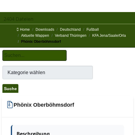
2404 Dateien
Home
Downloads
Deutschland
Fußball
Aktuelle Wappen
Verband Thüringen
KFA Jena/Saale/Orla
Phönix Oberböhmsdorf
Phönix Oberböhmsdorf
Beschreibung