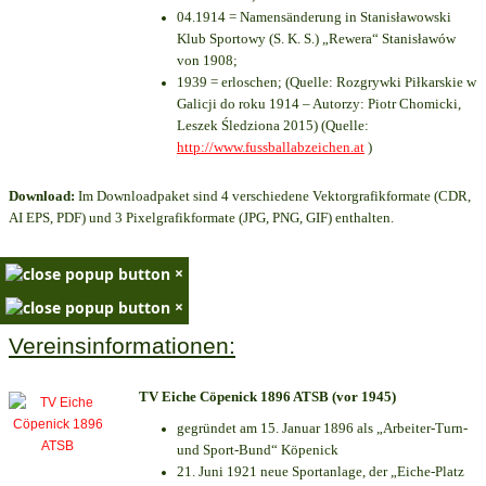
04.1914 = Namensänderung in Stanisławowski
Klub Sportowy (S. K. S.) „Rewera“ Stanisławów
von 1908;
1939 = erloschen; (Quelle: Rozgrywki Piłkarskie w
Galicji do roku 1914 – Autorzy: Piotr Chomicki,
Leszek Śledziona 2015) (Quelle:
http://www.fussballabzeichen.at
)
Download:
Im Downloadpaket sind 4 verschiedene Vektorgrafikformate (CDR,
AI EPS, PDF) und 3 Pixelgrafikformate (JPG, PNG, GIF) enthalten.
×
×
Vereinsinformationen:
TV Eiche Cöpenick 1896 ATSB (vor 1945)
gegründet am 15. Januar 1896 als „Arbeiter-Turn-
und Sport-Bund“ Köpenick
21. Juni 1921 neue Sportanlage, der „Eiche-Platz