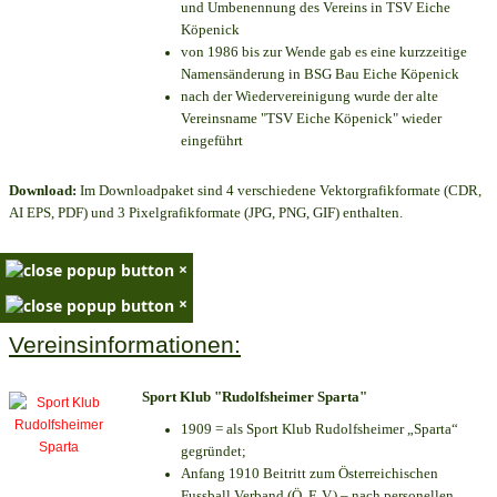
und Umbenennung des Vereins in TSV Eiche
Köpenick
von 1986 bis zur Wende gab es eine kurzzeitige
Namensänderung in BSG Bau Eiche Köpenick
nach der Wiedervereinigung wurde der alte
Vereinsname "TSV Eiche Köpenick" wieder
eingeführt
Download:
Im Downloadpaket sind 4 verschiedene Vektorgrafikformate (CDR,
AI EPS, PDF) und 3 Pixelgrafikformate (JPG, PNG, GIF) enthalten.
×
×
Vereinsinformationen:
Sport Klub "Rudolfsheimer Sparta"
1909 = als Sport Klub Rudolfsheimer „Sparta“
gegründet;
Anfang 1910 Beitritt zum Österreichischen
Fussball Verband (Ö. F. V.) – nach personellen