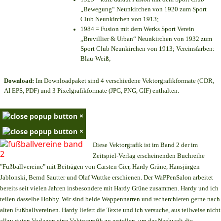
„Bewegung“ Neunkirchen von 1920 zum Sport
Club Neunkirchen von 1913;
1984 = Fusion mit dem Werks Sport Verein
„Brevillier & Urban“ Neunkirchen von 1932 zum
Sport Club Neunkirchen von 1913; Vereinsfarben:
Blau-Weiß;
Download:
Im Downloadpaket sind 4 verschiedene Vektorgrafikformate (CDR,
AI EPS, PDF) und 3 Pixelgrafikformate (JPG, PNG, GIF) enthalten.
×
×
Diese Vektorgrafik ist im Band 2 der im
Zeitspiel-Verlag erscheinenden Buchreihe
"Fußballvereine" mit Beiträgen von Carsten Gier, Hardy Grüne, Hansjürgen
Jablonski, Bernd Sautter und Olaf Wuttke erschienen. Der WaPPenSalon arbeitet
bereits seit vielen Jahren insbesondere mit Hardy Grüne zusammen. Hardy und ich
teilen dasselbe Hobby. Wir sind beide Wappennarren und recherchieren gerne nach
alten Fußballvereinen. Hardy liefert die Texte und ich versuche, aus teilweise nicht
allzu guten Vorlagen eine Vektorgrafik zu erstellen, um der Nachwelt die