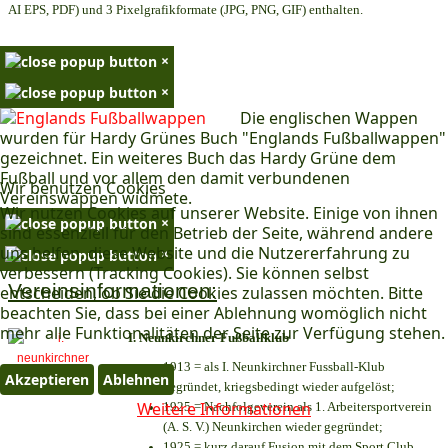
AI EPS, PDF) und 3 Pixelgrafikformate (JPG, PNG, GIF) enthalten.
×
×
Die englischen Wappen
wurden für Hardy Grünes Buch "Englands Fußballwappen"
gezeichnet. Ein weiteres Buch das Hardy Grüne dem
Fußball und vor allem den damit verbundenen
Wir benutzen Cookies
Vereinswappen widmete.
Wir nutzen Cookies auf unserer Website. Einige von ihnen
×
sind essenziell für den Betrieb der Seite, während andere
uns helfen, diese Website und die Nutzererfahrung zu
×
verbessern (Tracking Cookies). Sie können selbst
Vereinsinformationen:
entscheiden, ob Sie die Cookies zulassen möchten. Bitte
beachten Sie, dass bei einer Ablehnung womöglich nicht
mehr alle Funktionalitäten der Seite zur Verfügung stehen.
I. Neunkirchner Fußballklub
1913 = als I. Neunkirchner Fussball-Klub
Akzeptieren
Ablehnen
gegründet, kriegsbedingt wieder aufgelöst;
Weitere Informationen
1925 = Nachfolgeverein als 1. Arbeitersportverein
(A. S. V.) Neunkirchen wieder gegründet;
1925 = kurz darauf Fusion mit dem Sport Club