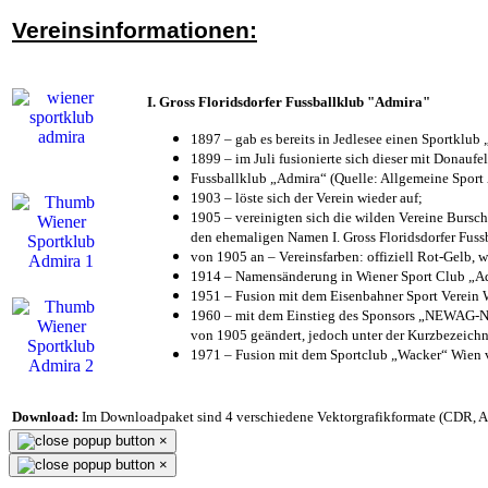
Vereinsinformationen:
I. Gross Floridsdorfer Fussballklub "Admira"
1897 – gab es bereits in Jedlesee einen Sportklub
1899 – im Juli fusionierte sich dieser mit Donaufel
Fussballklub „Admira“ (Quelle: Allgemeine Sport
1903 – löste sich der Verein wieder auf;
1905 – vereinigten sich die wilden Vereine Bursc
den ehemaligen Namen I. Gross Floridsdorfer Fus
von 1905 an – Vereinsfarben: offiziell Rot-Gelb, 
1914 – Namensänderung in Wiener Sport Club „Admi
1951 – Fusion mit dem Eisenbahner Sport Verein
1960 – mit dem Einstieg des Sponsors „NEWAG-NI
von 1905 geändert, jedoch unter der Kurzbezeich
1971 – Fusion mit dem Sportclub „Wacker“ Wien
Download:
Im Downloadpaket sind 4 verschiedene Vektorgrafikformate (CDR, AI 
×
×