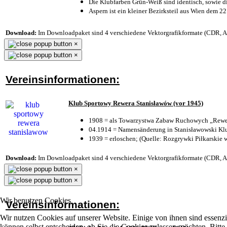
Die Klubfarben Grün-Weiß sind identisch, sowie 
Aspern ist ein kleiner Bezirksteil aus Wien dem 22
Download:
Im Downloadpaket sind 4 verschiedene Vektorgrafikformate (CDR, AI 
×
×
Vereinsinformationen:
Klub Sportowy Rewera Stanisławów (vor 1945)
1908 = als Towarzystwa Zabaw Ruchowych „Rewer
04.1914 = Namensänderung in Stanisławowski Klu
1939 = erloschen; (Quelle: Rozgrywki Piłkarskie 
Download:
Im Downloadpaket sind 4 verschiedene Vektorgrafikformate (CDR, AI 
×
×
Wir benutzen Cookies
Vereinsinformationen:
Wir nutzen Cookies auf unserer Website. Einige von ihnen sind essenzi
können selbst entscheiden, ob Sie die Cookies zulassen möchten. Bitte