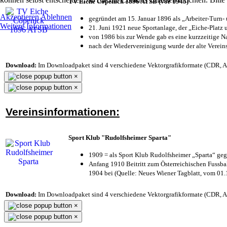
TV Eiche Cöpenick 1896 ATSB (vor 1945)
Akzeptieren
Ablehnen
gegründet am 15. Januar 1896 als „Arbeiter-Turn
Weitere Informationen
21. Juni 1921 neue Sportanlage, der „Eiche-Plat
von 1986 bis zur Wende gab es eine kurzzeitige
nach der Wiedervereinigung wurde der alte Verei
Download:
Im Downloadpaket sind 4 verschiedene Vektorgrafikformate (CDR, AI 
×
×
Vereinsinformationen:
Sport Klub "Rudolfsheimer Sparta"
1909 = als Sport Klub Rudolfsheimer „Sparta“ geg
Anfang 1910 Beitritt zum Österreichischen Fussbal
1904 bei (Quelle: Neues Wiener Tagblatt, vom 01
Download:
Im Downloadpaket sind 4 verschiedene Vektorgrafikformate (CDR, AI 
×
×