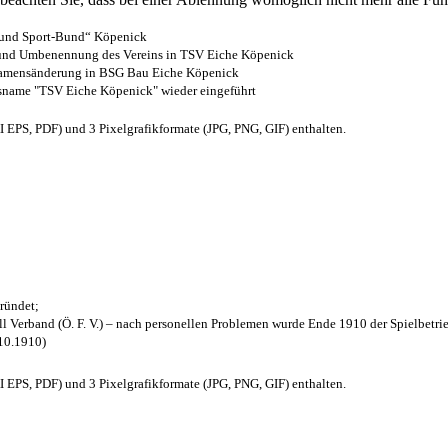
- und Sport-Bund“ Köpenick
z und Umbenennung des Vereins in TSV Eiche Köpenick
 Namensänderung in BSG Bau Eiche Köpenick
nsname "TSV Eiche Köpenick" wieder eingeführt
EPS, PDF) und 3 Pixelgrafikformate (JPG, PNG, GIF) enthalten.
ründet;
l Verband (Ö. F. V.) – nach personellen Problemen wurde Ende 1910 der Spielbetri
.10.1910)
EPS, PDF) und 3 Pixelgrafikformate (JPG, PNG, GIF) enthalten.