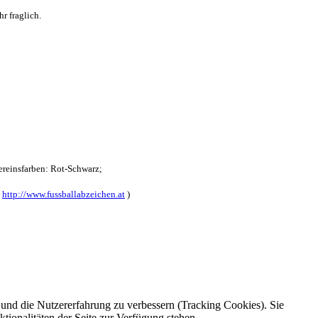
r fraglich.
reinsfarben: Rot-Schwarz;
:
http://www.fussballabzeichen.at
)
e und die Nutzererfahrung zu verbessern (Tracking Cookies). Sie
tionalitäten der Seite zur Verfügung stehen.