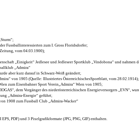
 „Sturm“;
der Fussballinteressierten zum I. Gross Floridsdorfer
;
 Zeitung, vom 04.03.1900);
henschaft „Einigkeit“ Jedlesee und Jedleseer Sportklub „Vindobona“ und nahmen d
sballklub „Admira“
wurde aber kurz darauf in Schwarz-Weiß geändert;
ra“ von 1905 (Quelle: Illustriertes ÖsterreichischesSportblatt, vom 28.02.1914);
 Wien zum Eisenbahner Sport Verein„Admira“ Wien von 1905;
OGAS“, dem Vorgänger des niederösterreichischen Energieversorgers „EVN“, wurde
nung „Admira-Energie“ geführt;
 von 1908 zum Fussball Club „Admira-Wacker“
EPS, PDF) und 3 Pixelgrafikformate (JPG, PNG, GIF) enthalten.