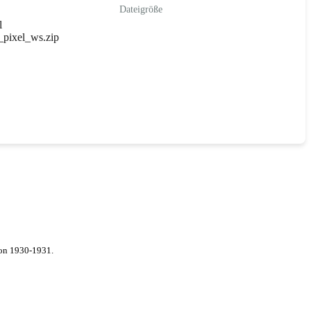
Dateigröße
l
_pixel_ws.zip
von 1930-1931.