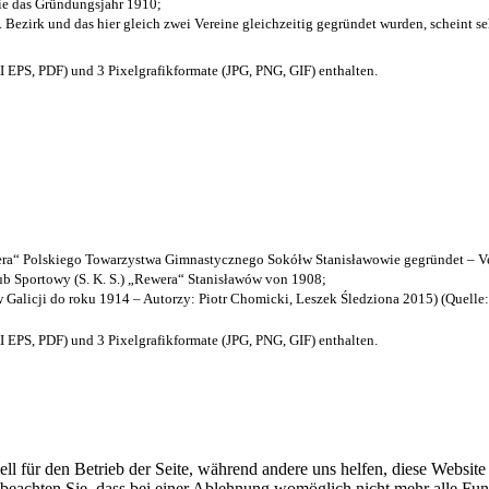
die das Gründungsjahr 1910
;
. Bezirk und das hier gleich zwei Vereine gleichzeitig gegründet wurden, scheint seh
EPS, PDF) und 3 Pixelgrafikformate (JPG, PNG, GIF) enthalten.
a“ Polskiego Towarzystwa Gimnastycznego Sokółw Stanisławowie gegründet – Ve
b Sportowy (S. K. S.) „Rewera“ Stanisławów von 1908;
w Galicji do roku 1914 – Autorzy: Piotr Chomicki, Leszek Śledziona 2015) (Quelle
EPS, PDF) und 3 Pixelgrafikformate (JPG, PNG, GIF) enthalten.
ell für den Betrieb der Seite, während andere uns helfen, diese Websit
 beachten Sie, dass bei einer Ablehnung womöglich nicht mehr alle Funk