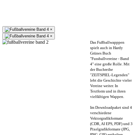
×
×
Das Fußballwapppen
spielt auch in Hardy
Grünes Buch
"Fussballvereine - Band
4" eine große Rolle. Mit
der Buchreihe
"ZEITSPIEL-Legenden"
lebt die Geschichte vieler
Vereine weiter. In
Textform und in ihren
vielfältigen Wappen.
Im Downloadpaket sind 4
verschiedene
Vektorgrafikformate
(CDR, AI EPS, PDF) und 3
Pixelgrafikformate (JPG,
PNG, GIF) enthalten.