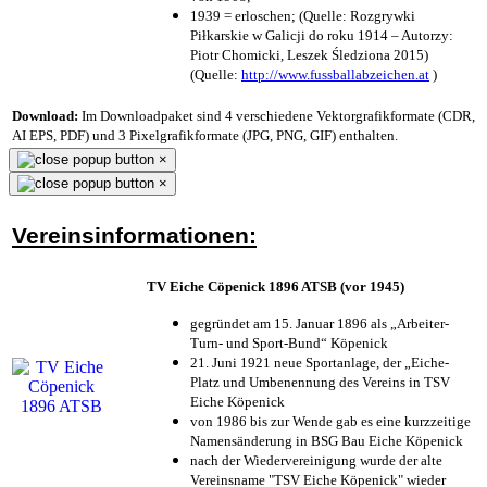
1939 = erloschen; (Quelle: Rozgrywki
Piłkarskie w Galicji do roku 1914 – Autorzy:
Piotr Chomicki, Leszek Śledziona 2015)
(Quelle:
http://www.fussballabzeichen.at
)
Download:
Im Downloadpaket sind 4 verschiedene Vektorgrafikformate (CDR,
AI EPS, PDF) und 3 Pixelgrafikformate (JPG, PNG, GIF) enthalten.
×
×
Vereinsinformationen:
TV Eiche Cöpenick 1896 ATSB (vor 1945)
gegründet am 15. Januar 1896 als „Arbeiter-
Turn- und Sport-Bund“ Köpenick
21. Juni 1921 neue Sportanlage, der „Eiche-
Platz und Umbenennung des Vereins in TSV
Eiche Köpenick
von 1986 bis zur Wende gab es eine kurzzeitige
Namensänderung in BSG Bau Eiche Köpenick
nach der Wiedervereinigung wurde der alte
Vereinsname "TSV Eiche Köpenick" wieder