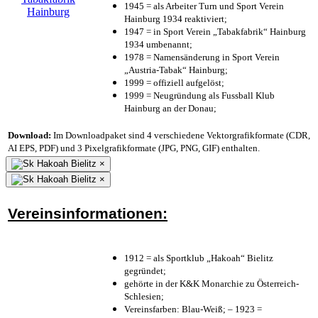
1945 = als Arbeiter Turn und Sport Verein
Hainburg 1934 reaktiviert;
1947 = in Sport Verein „Tabakfabrik“ Hainburg
1934 umbenannt;
1978 = Namensänderung in Sport Verein
„Austria-Tabak“ Hainburg;
1999 = offiziell aufgelöst;
1999 = Neugründung als Fussball Klub
Hainburg an der Donau;
Download:
Im Downloadpaket sind 4 verschiedene Vektorgrafikformate (CDR,
AI EPS, PDF) und 3 Pixelgrafikformate (JPG, PNG, GIF) enthalten.
×
×
Vereinsinformationen:
1912 = als Sportklub „Hakoah“ Bielitz
gegründet;
gehörte in der K&K Monarchie zu Österreich-
Schlesien;
Vereinsfarben: Blau-Weiß; – 1923 =