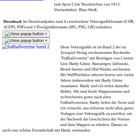
zum Sport Club Neunkirchen von 1913;
Vereinsfarben: Blau-Weiß;
Download:
Im Downloadpaket sind 4 verschiedene Vektorgrafikformate (CDR,
AI EPS, PDF) und 3 Pixelgrafikformate (JPG, PNG, GIF) enthalten.
×
×
Diese Vektorgrafik ist im Band 2 der im
Zeitspiel-Verlag erscheinenden Buchreihe
"Fußballvereine" mit Beiträgen von Carsten
Gier, Hardy Grüne, Hansjürgen Jablonski,
Bernd Sautter und Olaf Wuttke erschienen.
Der WaPPenSalon arbeitet bereits seit vielen
Jahren insbesondere mit Hardy Grüne
zusammen. Hardy und ich teilen dasselbe
Hobby. Wir sind beide Wappennarren und
recherchieren gerne nach alten
Fußballvereinen. Hardy liefert die Texte und
ich versuche, aus teilweise nicht allzu guten
Vorlagen eine Vektorgrafik zu erstellen, um
der Nachwelt die Geschichten der Vereine
und ihrer Wappen zu erhalten. Daraus ist
auch eine schöne Freundschaft mit Hardy entstanden.