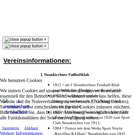
×
×
Vereinsinformationen:
I. Neunkirchner Fußballklub
Wir benutzen Cookies
1913 = als I. Neunkirchner Fussball-Klub
Wir nutzen Cookies auf unserer Website. Einige von ihnen sind
gegründet, kriegsbedingt wieder aufgelöst;
essenziell für den Betrieb der Seite, während andere uns helfen, diese
1925 = Nachfolgeverein als 1.
Website und die Nutzererfahrung zu verbessern (Tracking Cookies).
Arbeitersportverein (A. S. V.) Neunkirchen
Sie können selbst entscheiden, ob Sie die Cookies zulassen möchten.
wieder gegründet;
Bitte beachten Sie, dass bei einer Ablehnung womöglich nicht mehr
1925 = kurz darauf Fusion mit dem Sport Club
alle Funktionalitäten der Seite zur Verfügung stehen.
„Bewegung“ Neunkirchen von 1920 zum Sport
Club Neunkirchen von 1913;
1984 = Fusion mit dem Werks Sport Verein
Akzeptieren
Ablehnen
Weitere Informationen
„Brevillier & Urban“ Neunkirchen von 1932