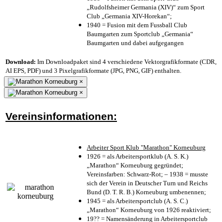
„Rudolfsheimer Germania (XIV)“ zum Sport
Club „Germania XIV-Horekan“;
1940 = Fusion mit dem Fussball Club
Baumgarten zum Sportclub „Germania“
Baumgarten und dabei aufgegangen
Download:
Im Downloadpaket sind 4 verschiedene Vektorgrafikformate (CDR,
AI EPS, PDF) und 3 Pixelgrafikformate (JPG, PNG, GIF) enthalten.
×
×
Vereinsinformationen:
Arbeiter Sport Klub "Marathon" Korneuburg
1926 = als Arbeitersportklub (A. S. K.)
„Marathon“ Korneuburg gegründet;
Vereinsfarben: Schwarz-Rot; – 1938 = musste
sich der Verein in Deutscher Turn und Reichs
Bund (D. T. R. B.) Korneuburg umbenennen;
1945 = als Arbeitersportclub (A. S. C.)
„Marathon“ Korneuburg von 1926 reaktiviert;
19?? = Namensänderung in Arbeitersportclub