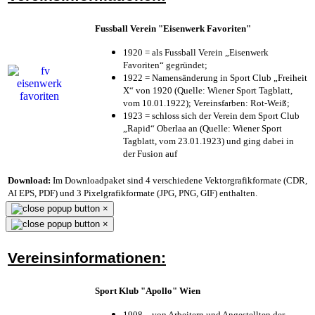
Fussball Verein "Eisenwerk Favoriten"
1920 = als Fussball Verein „Eisenwerk
Favoriten“ gegründet;
1922 = Namensänderung in Sport Club „Freiheit
X“ von 1920 (Quelle: Wiener Sport Tagblatt,
vom 10.01.1922); Vereinsfarben: Rot-Weiß;
1923 = schloss sich der Verein dem Sport Club
„Rapid“ Oberlaa an (Quelle: Wiener Sport
Tagblatt, vom 23.01.1923) und ging dabei in
der Fusion auf
Download:
Im Downloadpaket sind 4 verschiedene Vektorgrafikformate (CDR,
AI EPS, PDF) und 3 Pixelgrafikformate (JPG, PNG, GIF) enthalten.
×
×
Vereinsinformationen:
Sport Klub "Apollo" Wien
1908 – von Arbeitern und Angestellten der