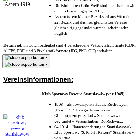
Die Klubfarben Grün-Weiß sind identisch, sowie
die das Gründungsjahr 1910
;
Aspern ist ein kleiner Bezirksteil aus Wien dem
22. Bezirk und das hier gleich zwei Vereine
gleichzeitig gegründet wurden, scheint sehr
fraglich.
Download:
Im Downloadpaket sind 4 verschiedene Vektorgrafikformate (CDR,
AI EPS, PDF) und 3 Pixelgrafikformate (JPG, PNG, GIF) enthalten.
×
×
Vereinsinformationen:
Klub Sportowy Rewera Stanisławów (vor 1945)
1908 = als Towarzystwa Zabaw Ruchowych
„Rewera“ Polskiego Towarzystwa
Gimnastycznego Sokółw Stanisławowie
gegründet – Vereinsfarben: Rot-Schwarz;
04.1914 = Namensänderung in Stanisławowski
Klub Sportowy (S. K. S.) „Rewera“ Stanisławów
von 1908;