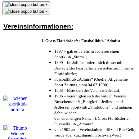
×
×
Vereinsinformationen:
I. Gross Floridsdorfer Fussballklub "Admira"
1897 – gab es bereits in Jedlesee einen
Sportklub „Sturm“;
1899 – im Juli fusionierte sich dieser mit
Donaufelder Fussballinteressierten zum I. Gross
Floridsdorfer
;
Fussballklub „Admira“ (Quelle: Allgemeine
Sport Zeitung, vom 04.03.1900);
1903 – löste sich der Verein wieder auf;
1905 – vereinigten sich die wilden Vereine
Burschenschaft „Einigkeit“ Jedlesee und
Jedleseer Sportklub „Vindobona“ und nahmen
dabei wieder
den ehemaligen Namen I. Gross Floridsdorfer
Fussballklub „Admira“
von 1905 an – Vereinsfarben: offiziell Rot-Gelb,
wurde aber kurz darauf in Schwarz-Weiß