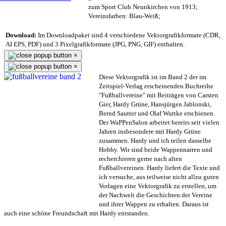
zum Sport Club Neunkirchen von 1913;
Vereinsfarben: Blau-Weiß;
Download:
Im Downloadpaket sind 4 verschiedene Vektorgrafikformate (CDR,
AI EPS, PDF) und 3 Pixelgrafikformate (JPG, PNG, GIF) enthalten.
×
×
Diese Vektorgrafik ist im Band 2 der im
Zeitspiel-Verlag erscheinenden Buchreihe
"Fußballvereine" mit Beiträgen von Carsten
Gier, Hardy Grüne, Hansjürgen Jablonski,
Bernd Sautter und Olaf Wuttke erschienen.
Der WaPPenSalon arbeitet bereits seit vielen
Jahren insbesondere mit Hardy Grüne
zusammen. Hardy und ich teilen dasselbe
Hobby. Wir sind beide Wappennarren und
recherchieren gerne nach alten
Fußballvereinen. Hardy liefert die Texte und
ich versuche, aus teilweise nicht allzu guten
Vorlagen eine Vektorgrafik zu erstellen, um
der Nachwelt die Geschichten der Vereine
und ihrer Wappen zu erhalten. Daraus ist
auch eine schöne Freundschaft mit Hardy entstanden.