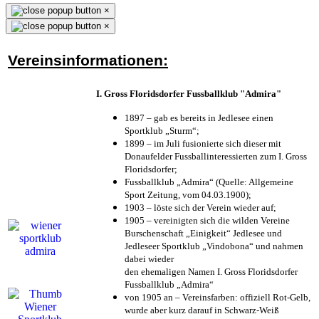
×
×
Vereinsinformationen:
I. Gross Floridsdorfer Fussballklub "Admira"
1897 – gab es bereits in Jedlesee einen
Sportklub „Sturm“;
1899 – im Juli fusionierte sich dieser mit
Donaufelder Fussballinteressierten zum I. Gross
Floridsdorfer
;
Fussballklub „Admira“ (Quelle: Allgemeine
Sport Zeitung, vom 04.03.1900);
1903 – löste sich der Verein wieder auf;
1905 – vereinigten sich die wilden Vereine
Burschenschaft „Einigkeit“ Jedlesee und
Jedleseer Sportklub „Vindobona“ und nahmen
dabei wieder
den ehemaligen Namen I. Gross Floridsdorfer
Fussballklub „Admira“
von 1905 an – Vereinsfarben: offiziell Rot-Gelb,
wurde aber kurz darauf in Schwarz-Weiß