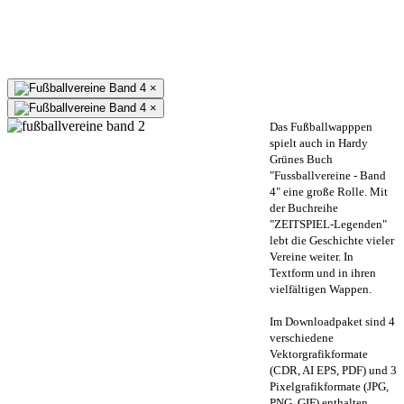
×
×
Das Fußballwapppen
spielt auch in Hardy
Grünes Buch
"Fussballvereine - Band
4" eine große Rolle. Mit
der Buchreihe
"ZEITSPIEL-Legenden"
lebt die Geschichte vieler
Vereine weiter. In
Textform und in ihren
vielfältigen Wappen.
Im Downloadpaket sind 4
verschiedene
Vektorgrafikformate
(CDR, AI EPS, PDF) und 3
Pixelgrafikformate (JPG,
PNG, GIF) enthalten.