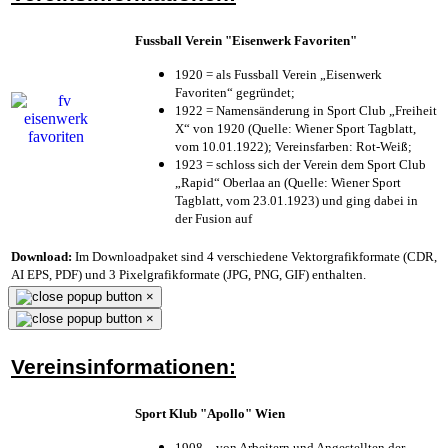
Fussball Verein "Eisenwerk Favoriten"
1920 = als Fussball Verein „Eisenwerk
Favoriten“ gegründet;
1922 = Namensänderung in Sport Club „Freiheit
X“ von 1920 (Quelle: Wiener Sport Tagblatt,
vom 10.01.1922); Vereinsfarben: Rot-Weiß;
1923 = schloss sich der Verein dem Sport Club
„Rapid“ Oberlaa an (Quelle: Wiener Sport
Tagblatt, vom 23.01.1923) und ging dabei in
der Fusion auf
Download:
Im Downloadpaket sind 4 verschiedene Vektorgrafikformate (CDR,
AI EPS, PDF) und 3 Pixelgrafikformate (JPG, PNG, GIF) enthalten.
×
×
Vereinsinformationen:
Sport Klub "Apollo" Wien
1908 – von Arbeitern und Angestellten der