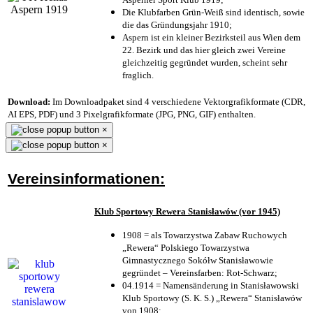
Die Klubfarben Grün-Weiß sind identisch, sowie
die das Gründungsjahr 1910
;
Aspern ist ein kleiner Bezirksteil aus Wien dem
22. Bezirk und das hier gleich zwei Vereine
gleichzeitig gegründet wurden, scheint sehr
fraglich.
Download:
Im Downloadpaket sind 4 verschiedene Vektorgrafikformate (CDR,
AI EPS, PDF) und 3 Pixelgrafikformate (JPG, PNG, GIF) enthalten.
×
×
Vereinsinformationen:
Klub Sportowy Rewera Stanisławów (vor 1945)
1908 = als Towarzystwa Zabaw Ruchowych
„Rewera“ Polskiego Towarzystwa
Gimnastycznego Sokółw Stanisławowie
gegründet – Vereinsfarben: Rot-Schwarz;
04.1914 = Namensänderung in Stanisławowski
Klub Sportowy (S. K. S.) „Rewera“ Stanisławów
von 1908;