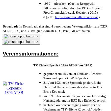
1939 = erloschen; (Quelle: Rozgrywki
Piłkarskie w Galicji do roku 1914 – Autorzy:
Piotr Chomicki, Leszek Śledziona 2015)
(Quelle:
http://www.fussballabzeichen.at
)
Download:
Im Downloadpaket sind 4 verschiedene Vektorgrafikformate (CDR,
AI EPS, PDF) und 3 Pixelgrafikformate (JPG, PNG, GIF) enthalten.
×
×
Vereinsinformationen:
TV Eiche Cöpenick 1896 ATSB (vor 1945)
gegründet am 15. Januar 1896 als „Arbeiter-
Turn- und Sport-Bund“ Köpenick
21. Juni 1921 neue Sportanlage, der „Eiche-
Platz und Umbenennung des Vereins in TSV
Eiche Köpenick
von 1986 bis zur Wende gab es eine kurzzeitige
Namensänderung in BSG Bau Eiche Köpenick
nach der Wiedervereinigung wurde der alte
Vereinsname "TSV Eiche Köpenick" wieder