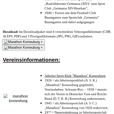
„Rudolfsheimer Germania (XIV)“ zum Sport
Club „Germania XIV-Horekan“;
1940 = Fusion mit dem Fussball Club
Baumgarten zum Sportclub „Germania“
Baumgarten und dabei aufgegangen
Download:
Im Downloadpaket sind 4 verschiedene Vektorgrafikformate (CDR,
AI EPS, PDF) und 3 Pixelgrafikformate (JPG, PNG, GIF) enthalten.
×
×
Vereinsinformationen:
Arbeiter Sport Klub "Marathon" Korneuburg
1926 = als Arbeitersportklub (A. S. K.)
„Marathon“ Korneuburg gegründet;
Vereinsfarben: Schwarz-Rot; – 1938 = musste
sich der Verein in Deutscher Turn und Reichs
Bund (D. T. R. B.) Korneuburg umbenennen;
1945 = als Arbeitersportclub (A. S. C.)
„Marathon“ Korneuburg von 1926 reaktiviert;
19?? = Namensänderung in Arbeitersportclub