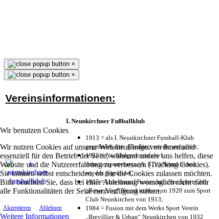
×
×
Vereinsinformationen:
I. Neunkirchner Fußballklub
Wir benutzen Cookies
1913 = als I. Neunkirchner Fussball-Klub
Wir nutzen Cookies auf unserer Website. Einige von ihnen sind
gegründet, kriegsbedingt wieder aufgelöst;
essenziell für den Betrieb der Seite, während andere uns helfen, diese
1925 = Nachfolgeverein als 1.
Website und die Nutzererfahrung zu verbessern (Tracking Cookies).
Arbeitersportverein (A. S. V.) Neunkirchen
Sie können selbst entscheiden, ob Sie die Cookies zulassen möchten.
wieder gegründet;
Bitte beachten Sie, dass bei einer Ablehnung womöglich nicht mehr
1925 = kurz darauf Fusion mit dem Sport Club
alle Funktionalitäten der Seite zur Verfügung stehen.
„Bewegung“ Neunkirchen von 1920 zum Sport
Club Neunkirchen von 1913;
1984 = Fusion mit dem Werks Sport Verein
Akzeptieren
Ablehnen
Weitere Informationen
„Brevillier & Urban“ Neunkirchen von 1932