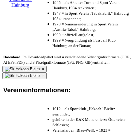
1945 = als Arbeiter Turn und Sport Verein
Hainburg 1934 reaktiviert;
1947 = in Sport Verein „Tabakfabrik“ Hainburg
1934 umbenannt;
1978 = Namensänderung in Sport Verein
„Austria-Tabak“ Hainburg;
1999 = offiziell aufgelöst;
1999 = Neugründung als Fussball Klub
Hainburg an der Donau;
Download:
Im Downloadpaket sind 4 verschiedene Vektorgrafikformate (CDR,
AI EPS, PDF) und 3 Pixelgrafikformate (JPG, PNG, GIF) enthalten.
×
×
Vereinsinformationen:
1912 = als Sportklub „Hakoah“ Bielitz
gegründet;
gehörte in der K&K Monarchie zu Österreich-
Schlesien;
Vereinsfarben: Blau-Weiß; – 1923 =