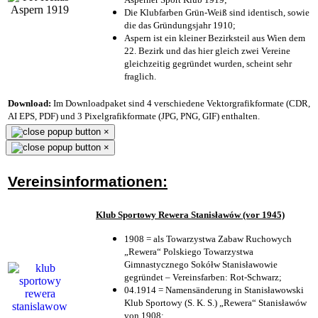
Die Klubfarben Grün-Weiß sind identisch, sowie
die das Gründungsjahr 1910
;
Aspern ist ein kleiner Bezirksteil aus Wien dem
22. Bezirk und das hier gleich zwei Vereine
gleichzeitig gegründet wurden, scheint sehr
fraglich.
Download:
Im Downloadpaket sind 4 verschiedene Vektorgrafikformate (CDR,
AI EPS, PDF) und 3 Pixelgrafikformate (JPG, PNG, GIF) enthalten.
×
×
Vereinsinformationen:
Klub Sportowy Rewera Stanisławów (vor 1945)
1908 = als Towarzystwa Zabaw Ruchowych
„Rewera“ Polskiego Towarzystwa
Gimnastycznego Sokółw Stanisławowie
gegründet – Vereinsfarben: Rot-Schwarz;
04.1914 = Namensänderung in Stanisławowski
Klub Sportowy (S. K. S.) „Rewera“ Stanisławów
von 1908;