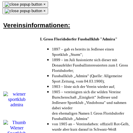
×
×
Vereinsinformationen:
I. Gross Floridsdorfer Fussballklub "Admira"
1897 – gab es bereits in Jedlesee einen
Sportklub „Sturm“;
1899 – im Juli fusionierte sich dieser mit
Donaufelder Fussballinteressierten zum I. Gross
Floridsdorfer
;
Fussballklub „Admira“ (Quelle: Allgemeine
Sport Zeitung, vom 04.03.1900);
1903 – löste sich der Verein wieder auf;
1905 – vereinigten sich die wilden Vereine
Burschenschaft „Einigkeit“ Jedlesee und
Jedleseer Sportklub „Vindobona“ und nahmen
dabei wieder
den ehemaligen Namen I. Gross Floridsdorfer
Fussballklub „Admira“
von 1905 an – Vereinsfarben: offiziell Rot-Gelb,
wurde aber kurz darauf in Schwarz-Weiß