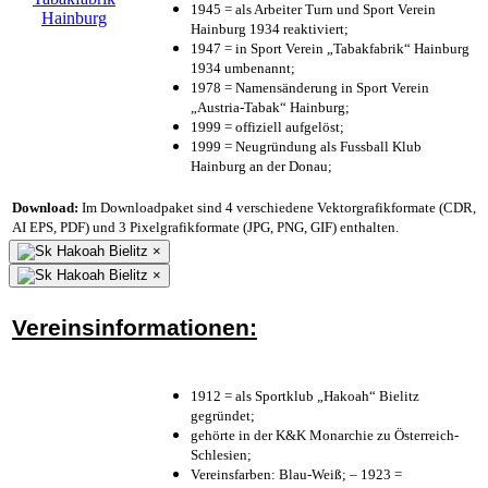
1945 = als Arbeiter Turn und Sport Verein
Hainburg 1934 reaktiviert;
1947 = in Sport Verein „Tabakfabrik“ Hainburg
1934 umbenannt;
1978 = Namensänderung in Sport Verein
„Austria-Tabak“ Hainburg;
1999 = offiziell aufgelöst;
1999 = Neugründung als Fussball Klub
Hainburg an der Donau;
Download:
Im Downloadpaket sind 4 verschiedene Vektorgrafikformate (CDR,
AI EPS, PDF) und 3 Pixelgrafikformate (JPG, PNG, GIF) enthalten.
×
×
Vereinsinformationen:
1912 = als Sportklub „Hakoah“ Bielitz
gegründet;
gehörte in der K&K Monarchie zu Österreich-
Schlesien;
Vereinsfarben: Blau-Weiß; – 1923 =