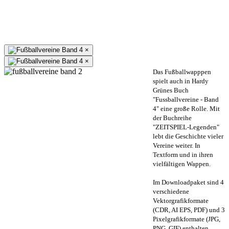
×
×
Das Fußballwapppen
spielt auch in Hardy
Grünes Buch
"Fussballvereine - Band
4" eine große Rolle. Mit
der Buchreihe
"ZEITSPIEL-Legenden"
lebt die Geschichte vieler
Vereine weiter. In
Textform und in ihren
vielfältigen Wappen.
Im Downloadpaket sind 4
verschiedene
Vektorgrafikformate
(CDR, AI EPS, PDF) und 3
Pixelgrafikformate (JPG,
PNG, GIF) enthalten.