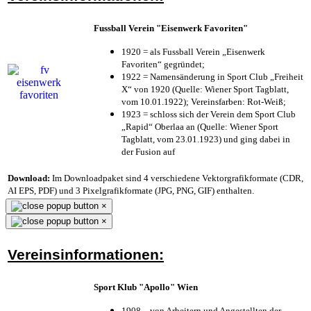
Fussball Verein "Eisenwerk Favoriten"
1920 = als Fussball Verein „Eisenwerk
Favoriten“ gegründet;
1922 = Namensänderung in Sport Club „Freiheit
X“ von 1920 (Quelle: Wiener Sport Tagblatt,
vom 10.01.1922); Vereinsfarben: Rot-Weiß;
1923 = schloss sich der Verein dem Sport Club
„Rapid“ Oberlaa an (Quelle: Wiener Sport
Tagblatt, vom 23.01.1923) und ging dabei in
der Fusion auf
Download:
Im Downloadpaket sind 4 verschiedene Vektorgrafikformate (CDR,
AI EPS, PDF) und 3 Pixelgrafikformate (JPG, PNG, GIF) enthalten.
×
×
Vereinsinformationen:
Sport Klub "Apollo" Wien
1908 – von Arbeitern und Angestellten der