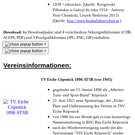
1939 = erloschen; (Quelle: Rozgrywki
Piłkarskie w Galicji do roku 1914 – Autorzy:
Piotr Chomicki, Leszek Śledziona 2015)
(Quelle:
http://www.fussballabzeichen.at
)
Download:
Im Downloadpaket sind 4 verschiedene Vektorgrafikformate (CDR,
AI EPS, PDF) und 3 Pixelgrafikformate (JPG, PNG, GIF) enthalten.
×
×
Vereinsinformationen:
TV Eiche Cöpenick 1896 ATSB (vor 1945)
gegründet am 15. Januar 1896 als „Arbeiter-
Turn- und Sport-Bund“ Köpenick
21. Juni 1921 neue Sportanlage, der „Eiche-
Platz und Umbenennung des Vereins in TSV
Eiche Köpenick
von 1986 bis zur Wende gab es eine kurzzeitige
Namensänderung in BSG Bau Eiche Köpenick
nach der Wiedervereinigung wurde der alte
Vereinsname "TSV Eiche Köpenick" wieder