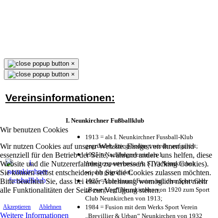
×
×
Vereinsinformationen:
I. Neunkirchner Fußballklub
Wir benutzen Cookies
1913 = als I. Neunkirchner Fussball-Klub
Wir nutzen Cookies auf unserer Website. Einige von ihnen sind
gegründet, kriegsbedingt wieder aufgelöst;
essenziell für den Betrieb der Seite, während andere uns helfen, diese
1925 = Nachfolgeverein als 1.
Website und die Nutzererfahrung zu verbessern (Tracking Cookies).
Arbeitersportverein (A. S. V.) Neunkirchen
Sie können selbst entscheiden, ob Sie die Cookies zulassen möchten.
wieder gegründet;
Bitte beachten Sie, dass bei einer Ablehnung womöglich nicht mehr
1925 = kurz darauf Fusion mit dem Sport Club
alle Funktionalitäten der Seite zur Verfügung stehen.
„Bewegung“ Neunkirchen von 1920 zum Sport
Club Neunkirchen von 1913;
1984 = Fusion mit dem Werks Sport Verein
Akzeptieren
Ablehnen
Weitere Informationen
„Brevillier & Urban“ Neunkirchen von 1932