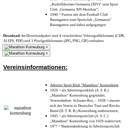
„Rudolfsheimer Germania (XIV)“ zum Sport
Club „Germania XIV-Horekan“;
1940 = Fusion mit dem Fussball Club
Baumgarten zum Sportclub „Germania“
Baumgarten und dabei aufgegangen
Download:
Im Downloadpaket sind 4 verschiedene Vektorgrafikformate (CDR,
AI EPS, PDF) und 3 Pixelgrafikformate (JPG, PNG, GIF) enthalten.
×
×
Vereinsinformationen:
Arbeiter Sport Klub "Marathon" Korneuburg
1926 = als Arbeitersportklub (A. S. K.)
„Marathon“ Korneuburg gegründet;
Vereinsfarben: Schwarz-Rot; – 1938 = musste
sich der Verein in Deutscher Turn und Reichs
Bund (D. T. R. B.) Korneuburg umbenennen;
1945 = als Arbeitersportclub (A. S. C.)
„Marathon“ Korneuburg von 1926 reaktiviert;
19?? = Namensänderung in Arbeitersportclub