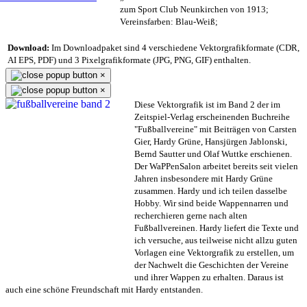
zum Sport Club Neunkirchen von 1913;
Vereinsfarben: Blau-Weiß;
Download:
Im Downloadpaket sind 4 verschiedene Vektorgrafikformate (CDR,
AI EPS, PDF) und 3 Pixelgrafikformate (JPG, PNG, GIF) enthalten.
×
×
Diese Vektorgrafik ist im Band 2 der im
Zeitspiel-Verlag erscheinenden Buchreihe
"Fußballvereine" mit Beiträgen von Carsten
Gier, Hardy Grüne, Hansjürgen Jablonski,
Bernd Sautter und Olaf Wuttke erschienen.
Der WaPPenSalon arbeitet bereits seit vielen
Jahren insbesondere mit Hardy Grüne
zusammen. Hardy und ich teilen dasselbe
Hobby. Wir sind beide Wappennarren und
recherchieren gerne nach alten
Fußballvereinen. Hardy liefert die Texte und
ich versuche, aus teilweise nicht allzu guten
Vorlagen eine Vektorgrafik zu erstellen, um
der Nachwelt die Geschichten der Vereine
und ihrer Wappen zu erhalten. Daraus ist
auch eine schöne Freundschaft mit Hardy entstanden.