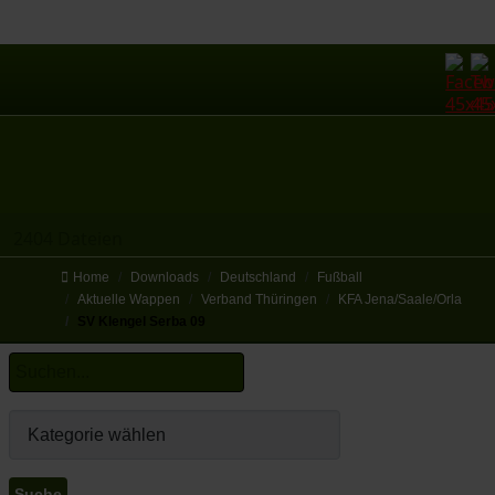
2404 Dateien
Home
Downloads
Deutschland
Fußball
Aktuelle Wappen
Verband Thüringen
KFA Jena/Saale/Orla
SV Klengel Serba 09