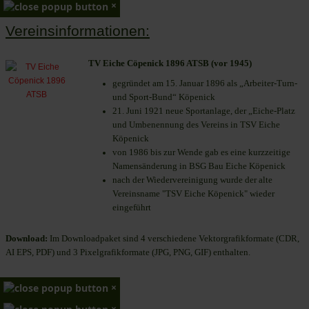
×
Vereinsinformationen:
TV Eiche Cöpenick 1896 ATSB (vor 1945)
gegründet am 15. Januar 1896 als „Arbeiter-Turn-
und Sport-Bund“ Köpenick
21. Juni 1921 neue Sportanlage, der „Eiche-Platz
und Umbenennung des Vereins in TSV Eiche
Köpenick
von 1986 bis zur Wende gab es eine kurzzeitige
Namensänderung in BSG Bau Eiche Köpenick
nach der Wiedervereinigung wurde der alte
Vereinsname "TSV Eiche Köpenick" wieder
eingeführt
Download:
Im Downloadpaket sind 4 verschiedene Vektorgrafikformate (CDR,
AI EPS, PDF) und 3 Pixelgrafikformate (JPG, PNG, GIF) enthalten.
×
×