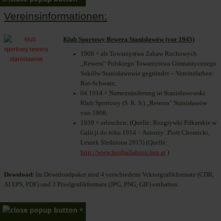
Vereinsinformationen:
Klub Sportowy Rewera Stanisławów (vor 1945)
1908 = als Towarzystwa Zabaw Ruchowych
„Rewera“ Polskiego Towarzystwa Gimnastycznego
Sokółw Stanisławowie gegründet – Vereinsfarben:
Rot-Schwarz;
04.1914 = Namensänderung in Stanisławowski
Klub Sportowy (S. K. S.) „Rewera“ Stanisławów
von 1908;
1939 = erloschen; (Quelle: Rozgrywki Piłkarskie w
Galicji do roku 1914 – Autorzy: Piotr Chomicki,
Leszek Śledziona 2015) (Quelle:
http://www.fussballabzeichen.at
)
Download:
Im Downloadpaket sind 4 verschiedene Vektorgrafikformate (CDR,
AI EPS, PDF) und 3 Pixelgrafikformate (JPG, PNG, GIF) enthalten.
×