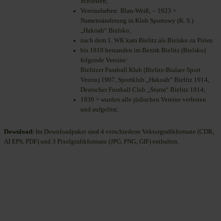
Schlesien;
Vereinsfarben: Blau-Weiß; – 1923 =
Namensänderung in Klub Sportowy (K. S.)
„Hakoah“ Bielsko;
nach dem 1. WK kam Bielitz als Bielsko zu Polen
bis 1918 bestanden im Bezirk Bielitz (Bielsko)
folgende Vereine:
Bielitzer Fussball Klub (Bielitz-Bialaer Sport
Verein) 1907, Sportklub „Hakoah“ Bielitz 1914,
Deutscher Fussball Club „Sturm“ Bielitz 1914;
1939 = wurden alle jüdischen Vereine verboten
und aufgelöst;
Download:
Im Downloadpaket sind 4 verschiedene Vektorgrafikformate (CDR,
AI EPS, PDF) und 3 Pixelgrafikformate (JPG, PNG, GIF) enthalten.