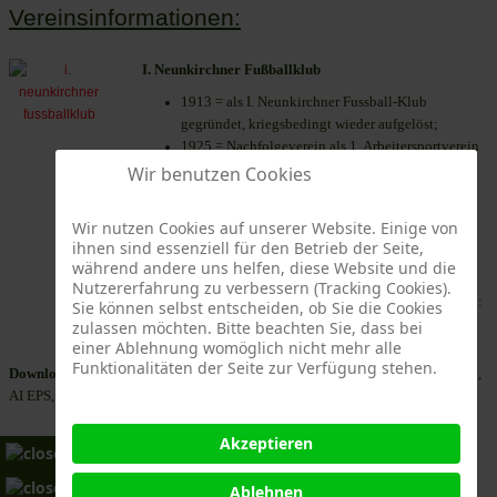
Vereinsinformationen:
I. Neunkirchner Fußballklub
1913 = als I. Neunkirchner Fussball-Klub
gegründet, kriegsbedingt wieder aufgelöst;
1925 = Nachfolgeverein als 1. Arbeitersportverein
(A. S. V.) Neunkirchen wieder gegründet;
Wir benutzen Cookies
1925 = kurz darauf Fusion mit dem Sport Club
„Bewegung“ Neunkirchen von 1920 zum Sport
Wir nutzen Cookies auf unserer Website. Einige von
Club Neunkirchen von 1913;
ihnen sind essenziell für den Betrieb der Seite,
1984 = Fusion mit dem Werks Sport Verein
während andere uns helfen, diese Website und die
„Brevillier & Urban“ Neunkirchen von 1932 zum
Nutzererfahrung zu verbessern (Tracking Cookies).
Sport Club Neunkirchen von 1913; Vereinsfarben:
Sie können selbst entscheiden, ob Sie die Cookies
Blau-Weiß;
zulassen möchten. Bitte beachten Sie, dass bei
einer Ablehnung womöglich nicht mehr alle
Funktionalitäten der Seite zur Verfügung stehen.
Download:
Im Downloadpaket sind 4 verschiedene Vektorgrafikformate (CDR,
AI EPS, PDF) und 3 Pixelgrafikformate (JPG, PNG, GIF) enthalten.
Akzeptieren
×
×
Ablehnen