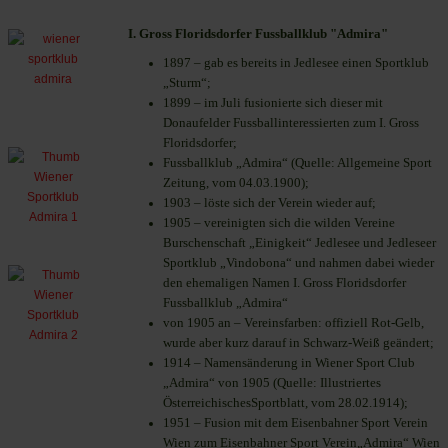
I. Gross Floridsdorfer Fussballklub "Admira"
1897 – gab es bereits in Jedlesee einen Sportklub
„Sturm“;
1899 – im Juli fusionierte sich dieser mit
Donaufelder Fussballinteressierten zum I. Gross
Floridsdorfer
;
Fussballklub „Admira“ (Quelle: Allgemeine Sport
Zeitung, vom 04.03.1900);
1903 – löste sich der Verein wieder auf;
1905 – vereinigten sich die wilden Vereine
Burschenschaft „Einigkeit“ Jedlesee und Jedleseer
Sportklub „Vindobona“ und nahmen dabei wieder
den ehemaligen Namen I. Gross Floridsdorfer
Fussballklub „Admira“
von 1905 an – Vereinsfarben: offiziell Rot-Gelb,
wurde aber kurz darauf in Schwarz-Weiß geändert;
1914 – Namensänderung in Wiener Sport Club
„Admira“ von 1905 (Quelle: Illustriertes
ÖsterreichischesSportblatt, vom 28.02.1914);
1951 – Fusion mit dem Eisenbahner Sport Verein
Wien zum Eisenbahner Sport Verein„Admira“ Wien