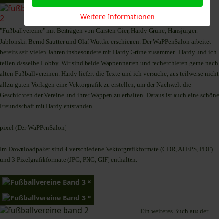
Diese Vektorgrafik ist im Band 2 der im
Weitere Informationen
Zeitspiel-Verlag erscheinenden Buchreihe
"Fußballvereine" mit Beiträgen von Carsten Gier, Hardy Grüne, Hansjürgen
Jablonski, Bernd Sautter und Olaf Wuttke erschienen. Der WaPPenSalon arbeitet
bereits seit vielen Jahren insbesondere mit Hardy Grüne zusammen. Hardy und ich
teilen dasselbe Hobby. Wir sind beide Wappennarren und recherchieren gerne nach
alten Fußballvereinen. Hardy liefert die Texte und ich versuche, aus teilweise nicht
allzu guten Vorlagen eine Vektorgrafik zu erstellen, um der Nachwelt die
Geschichten der Vereine und ihrer Wappen zu erhalten. Daraus ist auch eine schöne
Freundschaft mit Hardy entstanden.
pixel (Der WaPPenSalon)
Im Downloadpaket sind 4 verschiedene Vektorgrafikformate (CDR, AI EPS, PDF)
und 3 Pixelgrafikformate (JPG, PNG, GIF) enthalten.
×
×
Ein weiteres Buch aus der