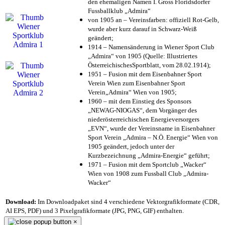
den ehemaligen Namen I. Gross Floridsdorfer
Fussballklub „Admira“
von 1905 an – Vereinsfarben: offiziell Rot-Gelb,
wurde aber kurz darauf in Schwarz-Weiß
geändert;
1914 – Namensänderung in Wiener Sport Club
„Admira“ von 1905 (Quelle: Illustriertes
ÖsterreichischesSportblatt, vom 28.02.1914);
1951 – Fusion mit dem Eisenbahner Sport
Verein Wien zum Eisenbahner Sport
Verein„Admira“ Wien von 1905;
1960 – mit dem Einstieg des Sponsors
„NEWAG-NIOGAS“, dem Vorgänger des
niederösterreichischen Energieversorgers
„EVN“, wurde der Vereinsname in Eisenbahner
Sport Verein „Admira – N.Ö. Energie“ Wien von
1905 geändert, jedoch unter der
Kurzbezeichnung „Admira-Energie“ geführt;
1971 – Fusion mit dem Sportclub „Wacker“
Wien von 1908 zum Fussball Club „Admira-
Wacker“
Download:
Im Downloadpaket sind 4 verschiedene Vektorgrafikformate (CDR,
AI EPS, PDF) und 3 Pixelgrafikformate (JPG, PNG, GIF) enthalten.
×