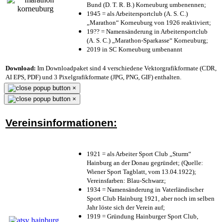
Bund (D. T. R. B.) Korneuburg umbenennen;
1945 = als Arbeitersportclub (A. S. C.)
„Marathon“ Korneuburg von 1926 reaktiviert;
19?? = Namensänderung in Arbeitersportclub
(A. S. C.) „Marathon-Sparkasse“ Korneuburg;
2019 in SC Korneuburg umbenannt
Download:
Im Downloadpaket sind 4 verschiedene Vektorgrafikformate (CDR,
AI EPS, PDF) und 3 Pixelgrafikformate (JPG, PNG, GIF) enthalten.
×
×
Vereinsinformationen:
1921 = als Arbeiter Sport Club „Sturm“
Hainburg an der Donau gegründet; (Quelle:
Wiener Sport Tagblatt, vom 13.04.1922);
Vereinsfarben: Blau-Schwarz;
1934 = Namensänderung in Vaterländischer
Sport Club Hainburg 1921, aber noch im selben
Jahr löste sich der Verein auf;
1919 = Gründung Hainburger Sport Club,