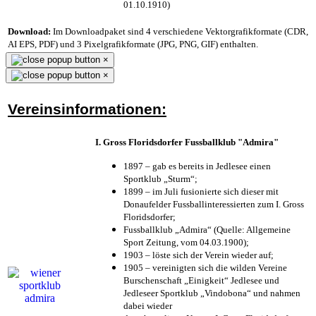
01.10.1910)
Download:
Im Downloadpaket sind 4 verschiedene Vektorgrafikformate (CDR,
AI EPS, PDF) und 3 Pixelgrafikformate (JPG, PNG, GIF) enthalten.
×
×
Vereinsinformationen:
I. Gross Floridsdorfer Fussballklub "Admira"
1897 – gab es bereits in Jedlesee einen
Sportklub „Sturm“;
1899 – im Juli fusionierte sich dieser mit
Donaufelder Fussballinteressierten zum I. Gross
Floridsdorfer
;
Fussballklub „Admira“ (Quelle: Allgemeine
Sport Zeitung, vom 04.03.1900);
1903 – löste sich der Verein wieder auf;
1905 – vereinigten sich die wilden Vereine
Burschenschaft „Einigkeit“ Jedlesee und
Jedleseer Sportklub „Vindobona“ und nahmen
dabei wieder