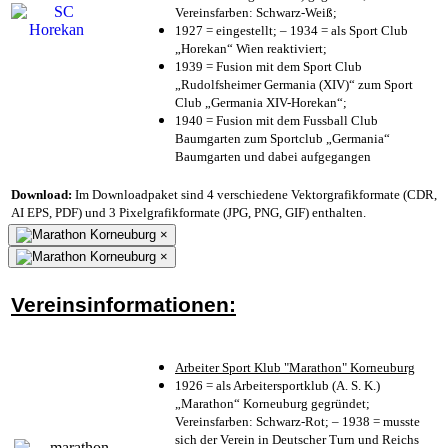
Vereinsfarben: Schwarz-Weiß;
1927 = eingestellt; – 1934 = als Sport Club
„Horekan“ Wien reaktiviert;
1939 = Fusion mit dem Sport Club
„Rudolfsheimer Germania (XIV)“ zum Sport
Club „Germania XIV-Horekan“;
1940 = Fusion mit dem Fussball Club
Baumgarten zum Sportclub „Germania“
Baumgarten und dabei aufgegangen
Download:
Im Downloadpaket sind 4 verschiedene Vektorgrafikformate (CDR,
AI EPS, PDF) und 3 Pixelgrafikformate (JPG, PNG, GIF) enthalten.
×
×
Vereinsinformationen:
Arbeiter Sport Klub "Marathon" Korneuburg
1926 = als Arbeitersportklub (A. S. K.)
„Marathon“ Korneuburg gegründet;
Vereinsfarben: Schwarz-Rot; – 1938 = musste
sich der Verein in Deutscher Turn und Reichs