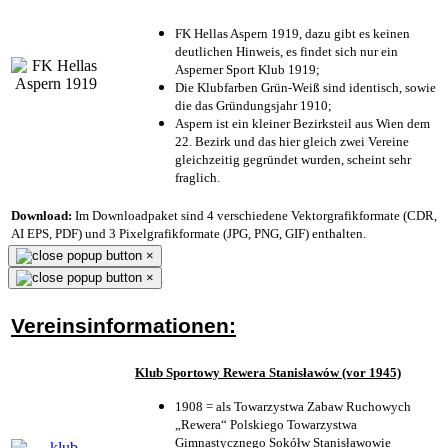
FK Hellas Aspern 1919, dazu gibt es keinen
deutlichen Hinweis, es findet sich nur ein
Asperner Sport Klub 1919
;
Die Klubfarben Grün-Weiß sind identisch, sowie
die das Gründungsjahr 1910
;
Aspern ist ein kleiner Bezirksteil aus Wien dem
22. Bezirk und das hier gleich zwei Vereine
gleichzeitig gegründet wurden, scheint sehr
fraglich.
Download:
Im Downloadpaket sind 4 verschiedene Vektorgrafikformate (CDR,
AI EPS, PDF) und 3 Pixelgrafikformate (JPG, PNG, GIF) enthalten.
×
×
Vereinsinformationen:
Klub Sportowy Rewera Stanisławów (vor 1945)
1908 = als Towarzystwa Zabaw Ruchowych
„Rewera“ Polskiego Towarzystwa
Gimnastycznego Sokółw Stanisławowie