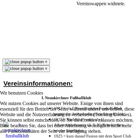
Vereinswappen widmete.
×
×
Vereinsinformationen:
Wir benutzen Cookies
I. Neunkirchner Fußballklub
Wir nutzen Cookies auf unserer Website. Einige von ihnen sind
1913 = als I. Neunkirchner Fussball-Klub
essenziell für den Betrieb der Seite, während andere uns helfen, diese
gegründet, kriegsbedingt wieder aufgelöst;
Website und die Nutzererfahrung zu verbessern (Tracking Cookies).
1925 = Nachfolgeverein als 1.
Sie können selbst entscheiden, ob Sie die Cookies zulassen möchten.
Arbeitersportverein (A. S. V.) Neunkirchen
Bitte beachten Sie, dass bei einer Ablehnung womöglich nicht mehr
wieder gegründet;
alle Funktionalitäten der Seite zur Verfügung stehen.
1925 = kurz darauf Fusion mit dem Sport Club