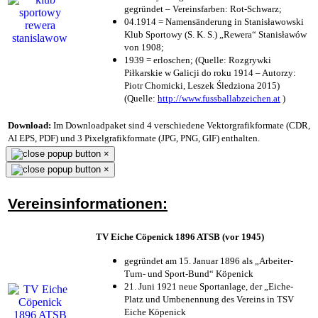
gegründet – Vereinsfarben: Rot-Schwarz;
04.1914 = Namensänderung in Stanisławowski
Klub Sportowy (S. K. S.) „Rewera“ Stanisławów
von 1908;
1939 = erloschen; (Quelle: Rozgrywki
Piłkarskie w Galicji do roku 1914 – Autorzy:
Piotr Chomicki, Leszek Śledziona 2015)
(Quelle:
http://www.fussballabzeichen.at
)
Download:
Im Downloadpaket sind 4 verschiedene Vektorgrafikformate (CDR,
AI EPS, PDF) und 3 Pixelgrafikformate (JPG, PNG, GIF) enthalten.
×
×
Vereinsinformationen:
TV Eiche Cöpenick 1896 ATSB (vor 1945)
gegründet am 15. Januar 1896 als „Arbeiter-
Turn- und Sport-Bund“ Köpenick
21. Juni 1921 neue Sportanlage, der „Eiche-
Platz und Umbenennung des Vereins in TSV
Eiche Köpenick