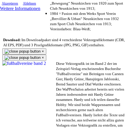
„Bewegung“ Neunkirchen von 1920 zum Sport
Akzeptieren
Ablehnen
Weitere Informationen
Club Neunkirchen von 1913;
1984 = Fusion mit dem Werks Sport Verein
„Brevillier & Urban“ Neunkirchen von 1932
zum Sport Club Neunkirchen von 1913;
Vereinsfarben: Blau-Weiß;
Download:
Im Downloadpaket sind 4 verschiedene Vektorgrafikformate (CDR,
AI EPS, PDF) und 3 Pixelgrafikformate (JPG, PNG, GIF) enthalten.
×
×
Diese Vektorgrafik ist im Band 2 der im
Zeitspiel-Verlag erscheinenden Buchreihe
"Fußballvereine" mit Beiträgen von Carsten
Gier, Hardy Grüne, Hansjürgen Jablonski,
Bernd Sautter und Olaf Wuttke erschienen.
Der WaPPenSalon arbeitet bereits seit vielen
Jahren insbesondere mit Hardy Grüne
zusammen. Hardy und ich teilen dasselbe
Hobby. Wir sind beide Wappennarren und
recherchieren gerne nach alten
Fußballvereinen. Hardy liefert die Texte und
ich versuche, aus teilweise nicht allzu guten
Vorlagen eine Vektorgrafik zu erstellen, um