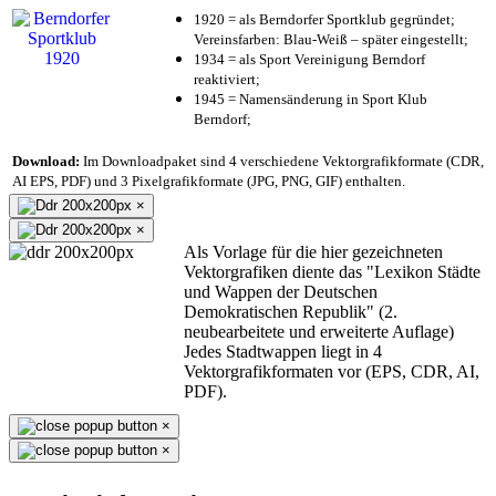
1920 = als Berndorfer Sportklub gegründet;
Vereinsfarben: Blau-Weiß – später eingestellt;
1934 = als Sport Vereinigung Berndorf
reaktiviert;
1945 = Namensänderung in Sport Klub
Berndorf;
Download:
Im Downloadpaket sind 4 verschiedene Vektorgrafikformate (CDR,
AI EPS, PDF) und 3 Pixelgrafikformate (JPG, PNG, GIF) enthalten.
×
×
Als Vorlage für die hier gezeichneten
Vektorgrafiken diente das "Lexikon Städte
und Wappen der Deutschen
Demokratischen Republik" (2.
neubearbeitete und erweiterte Auflage)
Jedes Stadtwappen liegt in 4
Vektorgrafikformaten vor (EPS, CDR, AI,
PDF).
×
×