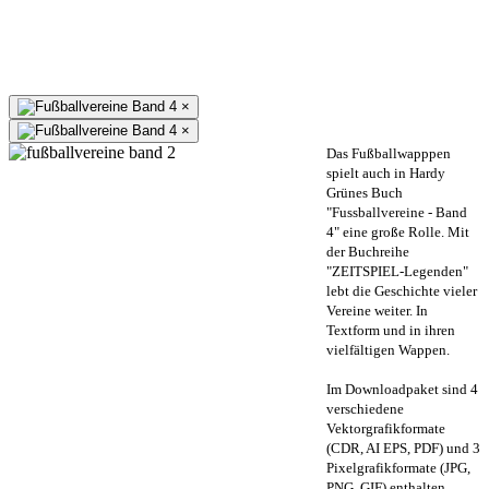
×
×
Das Fußballwapppen
spielt auch in Hardy
Grünes Buch
"Fussballvereine - Band
4" eine große Rolle. Mit
der Buchreihe
"ZEITSPIEL-Legenden"
lebt die Geschichte vieler
Vereine weiter. In
Textform und in ihren
vielfältigen Wappen.
Im Downloadpaket sind 4
verschiedene
Vektorgrafikformate
(CDR, AI EPS, PDF) und 3
Pixelgrafikformate (JPG,
PNG, GIF) enthalten.