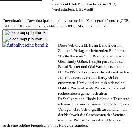
zum Sport Club Neunkirchen von 1913;
Vereinsfarben: Blau-Weiß;
Download:
Im Downloadpaket sind 4 verschiedene Vektorgrafikformate (CDR,
AI EPS, PDF) und 3 Pixelgrafikformate (JPG, PNG, GIF) enthalten.
×
×
Diese Vektorgrafik ist im Band 2 der im
Zeitspiel-Verlag erscheinenden Buchreihe
"Fußballvereine" mit Beiträgen von Carsten
Gier, Hardy Grüne, Hansjürgen Jablonski,
Bernd Sautter und Olaf Wuttke erschienen.
Der WaPPenSalon arbeitet bereits seit vielen
Jahren insbesondere mit Hardy Grüne
zusammen. Hardy und ich teilen dasselbe
Hobby. Wir sind beide Wappennarren und
recherchieren gerne nach alten
Fußballvereinen. Hardy liefert die Texte und
ich versuche, aus teilweise nicht allzu guten
Vorlagen eine Vektorgrafik zu erstellen, um
der Nachwelt die Geschichten der Vereine
und ihrer Wappen zu erhalten. Daraus ist
auch eine schöne Freundschaft mit Hardy entstanden.