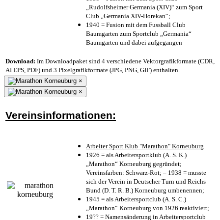
„Rudolfsheimer Germania (XIV)“ zum Sport
Club „Germania XIV-Horekan“;
1940 = Fusion mit dem Fussball Club
Baumgarten zum Sportclub „Germania“
Baumgarten und dabei aufgegangen
Download:
Im Downloadpaket sind 4 verschiedene Vektorgrafikformate (CDR,
AI EPS, PDF) und 3 Pixelgrafikformate (JPG, PNG, GIF) enthalten.
×
×
Vereinsinformationen:
Arbeiter Sport Klub "Marathon" Korneuburg
1926 = als Arbeitersportklub (A. S. K.)
„Marathon“ Korneuburg gegründet;
Vereinsfarben: Schwarz-Rot; – 1938 = musste
sich der Verein in Deutscher Turn und Reichs
Bund (D. T. R. B.) Korneuburg umbenennen;
1945 = als Arbeitersportclub (A. S. C.)
„Marathon“ Korneuburg von 1926 reaktiviert;
19?? = Namensänderung in Arbeitersportclub