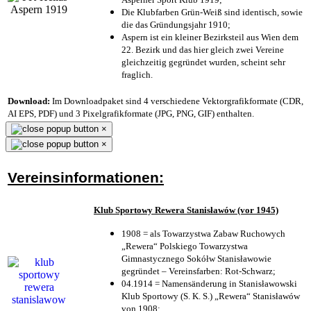
Die Klubfarben Grün-Weiß sind identisch, sowie
die das Gründungsjahr 1910
;
Aspern ist ein kleiner Bezirksteil aus Wien dem
22. Bezirk und das hier gleich zwei Vereine
gleichzeitig gegründet wurden, scheint sehr
fraglich.
Download:
Im Downloadpaket sind 4 verschiedene Vektorgrafikformate (CDR,
AI EPS, PDF) und 3 Pixelgrafikformate (JPG, PNG, GIF) enthalten.
×
×
Vereinsinformationen:
Klub Sportowy Rewera Stanisławów (vor 1945)
1908 = als Towarzystwa Zabaw Ruchowych
„Rewera“ Polskiego Towarzystwa
Gimnastycznego Sokółw Stanisławowie
gegründet – Vereinsfarben: Rot-Schwarz;
04.1914 = Namensänderung in Stanisławowski
Klub Sportowy (S. K. S.) „Rewera“ Stanisławów
von 1908;