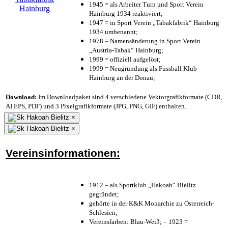
1945 = als Arbeiter Turn und Sport Verein
Hainburg 1934 reaktiviert;
1947 = in Sport Verein „Tabakfabrik“ Hainburg
1934 umbenannt;
1978 = Namensänderung in Sport Verein
„Austria-Tabak“ Hainburg;
1999 = offiziell aufgelöst;
1999 = Neugründung als Fussball Klub
Hainburg an der Donau;
Download:
Im Downloadpaket sind 4 verschiedene Vektorgrafikformate (CDR,
AI EPS, PDF) und 3 Pixelgrafikformate (JPG, PNG, GIF) enthalten.
×
×
Vereinsinformationen:
1912 = als Sportklub „Hakoah“ Bielitz
gegründet;
gehörte in der K&K Monarchie zu Österreich-
Schlesien;
Vereinsfarben: Blau-Weiß; – 1923 =