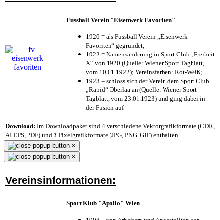
Fussball Verein "Eisenwerk Favoriten"
1920 = als Fussball Verein „Eisenwerk
Favoriten“ gegründet;
1922 = Namensänderung in Sport Club „Freiheit
X“ von 1920 (Quelle: Wiener Sport Tagblatt,
vom 10.01.1922); Vereinsfarben: Rot-Weiß;
1923 = schloss sich der Verein dem Sport Club
„Rapid“ Oberlaa an (Quelle: Wiener Sport
Tagblatt, vom 23.01.1923) und ging dabei in
der Fusion auf
Download:
Im Downloadpaket sind 4 verschiedene Vektorgrafikformate (CDR,
AI EPS, PDF) und 3 Pixelgrafikformate (JPG, PNG, GIF) enthalten.
×
×
Vereinsinformationen:
Sport Klub "Apollo" Wien
1908 – von Arbeitern und Angestellten der