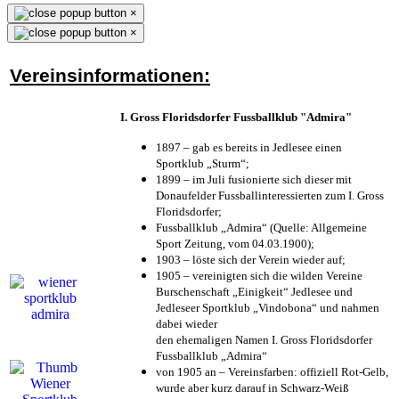
×
×
Vereinsinformationen:
I. Gross Floridsdorfer Fussballklub "Admira"
1897 – gab es bereits in Jedlesee einen
Sportklub „Sturm“;
1899 – im Juli fusionierte sich dieser mit
Donaufelder Fussballinteressierten zum I. Gross
Floridsdorfer
;
Fussballklub „Admira“ (Quelle: Allgemeine
Sport Zeitung, vom 04.03.1900);
1903 – löste sich der Verein wieder auf;
1905 – vereinigten sich die wilden Vereine
Burschenschaft „Einigkeit“ Jedlesee und
Jedleseer Sportklub „Vindobona“ und nahmen
dabei wieder
den ehemaligen Namen I. Gross Floridsdorfer
Fussballklub „Admira“
von 1905 an – Vereinsfarben: offiziell Rot-Gelb,
wurde aber kurz darauf in Schwarz-Weiß