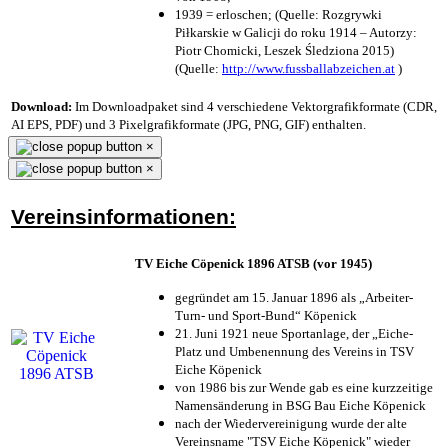
1939 = erloschen; (Quelle: Rozgrywki
Piłkarskie w Galicji do roku 1914 – Autorzy:
Piotr Chomicki, Leszek Śledziona 2015)
(Quelle:
http://www.fussballabzeichen.at
)
Download:
Im Downloadpaket sind 4 verschiedene Vektorgrafikformate (CDR,
AI EPS, PDF) und 3 Pixelgrafikformate (JPG, PNG, GIF) enthalten.
×
×
Vereinsinformationen:
TV Eiche Cöpenick 1896 ATSB (vor 1945)
gegründet am 15. Januar 1896 als „Arbeiter-
Turn- und Sport-Bund“ Köpenick
21. Juni 1921 neue Sportanlage, der „Eiche-
Platz und Umbenennung des Vereins in TSV
Eiche Köpenick
von 1986 bis zur Wende gab es eine kurzzeitige
Namensänderung in BSG Bau Eiche Köpenick
nach der Wiedervereinigung wurde der alte
Vereinsname "TSV Eiche Köpenick" wieder