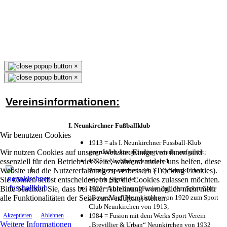
×
×
Vereinsinformationen:
I. Neunkirchner Fußballklub
Wir benutzen Cookies
1913 = als I. Neunkirchner Fussball-Klub
Wir nutzen Cookies auf unserer Website. Einige von ihnen sind
gegründet, kriegsbedingt wieder aufgelöst;
essenziell für den Betrieb der Seite, während andere uns helfen, diese
1925 = Nachfolgeverein als 1.
Website und die Nutzererfahrung zu verbessern (Tracking Cookies).
Arbeitersportverein (A. S. V.) Neunkirchen
Sie können selbst entscheiden, ob Sie die Cookies zulassen möchten.
wieder gegründet;
Bitte beachten Sie, dass bei einer Ablehnung womöglich nicht mehr
1925 = kurz darauf Fusion mit dem Sport Club
alle Funktionalitäten der Seite zur Verfügung stehen.
„Bewegung“ Neunkirchen von 1920 zum Sport
Club Neunkirchen von 1913;
1984 = Fusion mit dem Werks Sport Verein
Akzeptieren
Ablehnen
Weitere Informationen
„Brevillier & Urban“ Neunkirchen von 1932