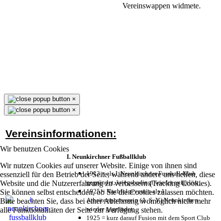
Vereinswappen widmete.
×
×
Vereinsinformationen:
Wir benutzen Cookies
I. Neunkirchner Fußballklub
Wir nutzen Cookies auf unserer Website. Einige von ihnen sind
1913 = als I. Neunkirchner Fussball-Klub
essenziell für den Betrieb der Seite, während andere uns helfen, diese
gegründet, kriegsbedingt wieder aufgelöst;
Website und die Nutzererfahrung zu verbessern (Tracking Cookies).
1925 = Nachfolgeverein als 1.
Sie können selbst entscheiden, ob Sie die Cookies zulassen möchten.
Arbeitersportverein (A. S. V.) Neunkirchen
Bitte beachten Sie, dass bei einer Ablehnung womöglich nicht mehr
wieder gegründet;
alle Funktionalitäten der Seite zur Verfügung stehen.
1925 = kurz darauf Fusion mit dem Sport Club