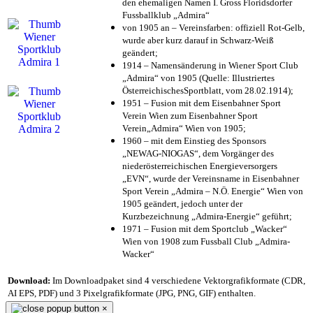
den ehemaligen Namen I. Gross Floridsdorfer
Fussballklub „Admira“
von 1905 an – Vereinsfarben: offiziell Rot-Gelb,
wurde aber kurz darauf in Schwarz-Weiß
geändert;
1914 – Namensänderung in Wiener Sport Club
„Admira“ von 1905 (Quelle: Illustriertes
ÖsterreichischesSportblatt, vom 28.02.1914);
1951 – Fusion mit dem Eisenbahner Sport
Verein Wien zum Eisenbahner Sport
Verein„Admira“ Wien von 1905;
1960 – mit dem Einstieg des Sponsors
„NEWAG-NIOGAS“, dem Vorgänger des
niederösterreichischen Energieversorgers
„EVN“, wurde der Vereinsname in Eisenbahner
Sport Verein „Admira – N.Ö. Energie“ Wien von
1905 geändert, jedoch unter der
Kurzbezeichnung „Admira-Energie“ geführt;
1971 – Fusion mit dem Sportclub „Wacker“
Wien von 1908 zum Fussball Club „Admira-
Wacker“
Download:
Im Downloadpaket sind 4 verschiedene Vektorgrafikformate (CDR,
AI EPS, PDF) und 3 Pixelgrafikformate (JPG, PNG, GIF) enthalten.
×