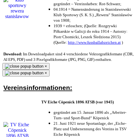
gegründet – Vereinsfarben: Rot-Schwarz;
04.1914 = Namensänderung in Stanisławowski
Klub Sportowy (S. K. S.) „Rewera“ Stanisławów
von 1908;
1939 = erloschen; (Quelle: Rozgrywki
Piłkarskie w Galicji do roku 1914 – Autorzy:
Piotr Chomicki, Leszek Śledziona 2015)
(Quelle:
http://www.fussballabzeichen.at
)
Download:
Im Downloadpaket sind 4 verschiedene Vektorgrafikformate (CDR,
AI EPS, PDF) und 3 Pixelgrafikformate (JPG, PNG, GIF) enthalten.
×
×
Vereinsinformationen:
TV Eiche Cöpenick 1896 ATSB (vor 1945)
gegründet am 15. Januar 1896 als „Arbeiter-
Turn- und Sport-Bund“ Köpenick
21. Juni 1921 neue Sportanlage, der „Eiche-
Platz und Umbenennung des Vereins in TSV
Eiche Köpenick