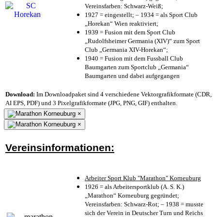
Vereinsfarben: Schwarz-Weiß;
1927 = eingestellt; – 1934 = als Sport Club
„Horekan“ Wien reaktiviert;
1939 = Fusion mit dem Sport Club
„Rudolfsheimer Germania (XIV)“ zum Sport
Club „Germania XIV-Horekan“;
1940 = Fusion mit dem Fussball Club
Baumgarten zum Sportclub „Germania“
Baumgarten und dabei aufgegangen
Download:
Im Downloadpaket sind 4 verschiedene Vektorgrafikformate (CDR,
AI EPS, PDF) und 3 Pixelgrafikformate (JPG, PNG, GIF) enthalten.
×
×
Vereinsinformationen:
Arbeiter Sport Klub "Marathon" Korneuburg
1926 = als Arbeitersportklub (A. S. K.)
„Marathon“ Korneuburg gegründet;
Vereinsfarben: Schwarz-Rot; – 1938 = musste
sich der Verein in Deutscher Turn und Reichs