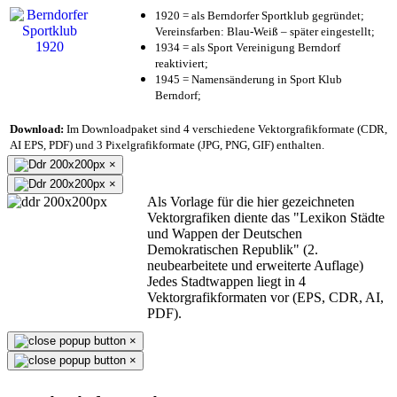
1920 = als Berndorfer Sportklub gegründet;
Vereinsfarben: Blau-Weiß – später eingestellt;
1934 = als Sport Vereinigung Berndorf
reaktiviert;
1945 = Namensänderung in Sport Klub
Berndorf;
Download:
Im Downloadpaket sind 4 verschiedene Vektorgrafikformate (CDR,
AI EPS, PDF) und 3 Pixelgrafikformate (JPG, PNG, GIF) enthalten.
×
×
Als Vorlage für die hier gezeichneten
Vektorgrafiken diente das "Lexikon Städte
und Wappen der Deutschen
Demokratischen Republik" (2.
neubearbeitete und erweiterte Auflage)
Jedes Stadtwappen liegt in 4
Vektorgrafikformaten vor (EPS, CDR, AI,
PDF).
×
×