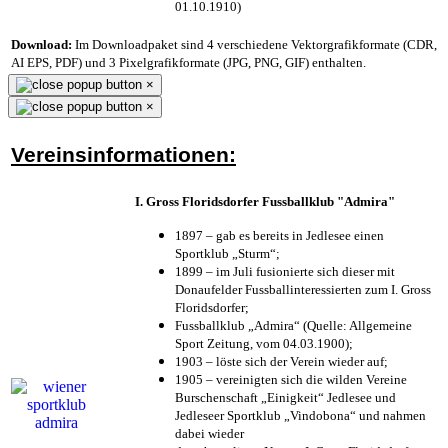
01.10.1910)
Download:
Im Downloadpaket sind 4 verschiedene Vektorgrafikformate (CDR,
AI EPS, PDF) und 3 Pixelgrafikformate (JPG, PNG, GIF) enthalten.
×
×
Vereinsinformationen:
I. Gross Floridsdorfer Fussballklub "Admira"
1897 – gab es bereits in Jedlesee einen
Sportklub „Sturm“;
1899 – im Juli fusionierte sich dieser mit
Donaufelder Fussballinteressierten zum I. Gross
Floridsdorfer
;
Fussballklub „Admira“ (Quelle: Allgemeine
Sport Zeitung, vom 04.03.1900);
1903 – löste sich der Verein wieder auf;
1905 – vereinigten sich die wilden Vereine
Burschenschaft „Einigkeit“ Jedlesee und
Jedleseer Sportklub „Vindobona“ und nahmen
dabei wieder