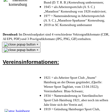
Bund (D. T. R. B.) Korneuburg umbenennen;
1945 = als Arbeitersportclub (A. S. C.)
„Marathon“ Korneuburg von 1926 reaktiviert;
19?? = Namensänderung in Arbeitersportclub
(A. S. C.) „Marathon-Sparkasse“ Korneuburg;
2019 in SC Korneuburg umbenannt
Download:
Im Downloadpaket sind 4 verschiedene Vektorgrafikformate (CDR,
AI EPS, PDF) und 3 Pixelgrafikformate (JPG, PNG, GIF) enthalten.
×
×
Vereinsinformationen:
1921 = als Arbeiter Sport Club „Sturm“
Hainburg an der Donau gegründet; (Quelle:
Wiener Sport Tagblatt, vom 13.04.1922);
Vereinsfarben: Blau-Schwarz;
1934 = Namensänderung in Vaterländischer
Sport Club Hainburg 1921, aber noch im selben
Jahr löste sich der Verein auf;
1919 = Gründung Hainburger Sport Club,