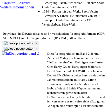
„Bewegung“ Neunkirchen von 1920 zum Sport
Akzeptieren
Ablehnen
Weitere Informationen
Club Neunkirchen von 1913;
1984 = Fusion mit dem Werks Sport Verein
„Brevillier & Urban“ Neunkirchen von 1932
zum Sport Club Neunkirchen von 1913;
Vereinsfarben: Blau-Weiß;
Download:
Im Downloadpaket sind 4 verschiedene Vektorgrafikformate (CDR,
AI EPS, PDF) und 3 Pixelgrafikformate (JPG, PNG, GIF) enthalten.
×
×
Diese Vektorgrafik ist im Band 2 der im
Zeitspiel-Verlag erscheinenden Buchreihe
"Fußballvereine" mit Beiträgen von Carsten
Gier, Hardy Grüne, Hansjürgen Jablonski,
Bernd Sautter und Olaf Wuttke erschienen.
Der WaPPenSalon arbeitet bereits seit vielen
Jahren insbesondere mit Hardy Grüne
zusammen. Hardy und ich teilen dasselbe
Hobby. Wir sind beide Wappennarren und
recherchieren gerne nach alten
Fußballvereinen. Hardy liefert die Texte und
ich versuche, aus teilweise nicht allzu guten
Vorlagen eine Vektorgrafik zu erstellen, um