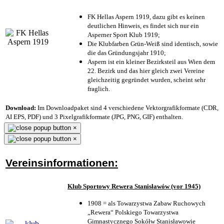
FK Hellas Aspern 1919, dazu gibt es keinen
deutlichen Hinweis, es findet sich nur ein
Asperner Sport Klub 1919
;
Die Klubfarben Grün-Weiß sind identisch, sowie
die das Gründungsjahr 1910
;
Aspern ist ein kleiner Bezirksteil aus Wien dem
22. Bezirk und das hier gleich zwei Vereine
gleichzeitig gegründet wurden, scheint sehr
fraglich.
Download:
Im Downloadpaket sind 4 verschiedene Vektorgrafikformate (CDR,
AI EPS, PDF) und 3 Pixelgrafikformate (JPG, PNG, GIF) enthalten.
×
×
Vereinsinformationen:
Klub Sportowy Rewera Stanisławów (vor 1945)
1908 = als Towarzystwa Zabaw Ruchowych
„Rewera“ Polskiego Towarzystwa
Gimnastycznego Sokółw Stanisławowie