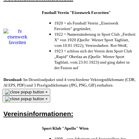
Fussball Verein "Eisenwerk Favoriten"
1920 = als Fussball Verein „Eisenwerk
Favoriten“ gegründet;
1922 = Namensänderung in Sport Club „Freiheit
X“ von 1920 (Quelle: Wiener Sport Tagblatt,
vom 10.01.1922); Vereinsfarben: Rot-Weiß;
1923 = schloss sich der Verein dem Sport Club
„Rapid“ Oberlaa an (Quelle: Wiener Sport
Tagblatt, vom 23.01.1923) und ging dabei in
der Fusion auf
Download:
Im Downloadpaket sind 4 verschiedene Vektorgrafikformate (CDR,
AI EPS, PDF) und 3 Pixelgrafikformate (JPG, PNG, GIF) enthalten.
×
×
Vereinsinformationen:
Sport Klub "Apollo" Wien
1908 – von Arbeitern und Angestellten der