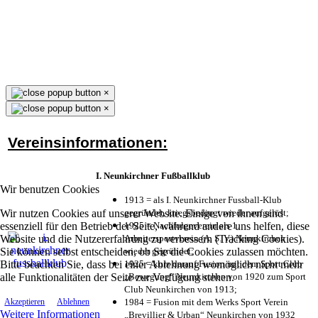
×
×
Vereinsinformationen:
I. Neunkirchner Fußballklub
Wir benutzen Cookies
1913 = als I. Neunkirchner Fussball-Klub
Wir nutzen Cookies auf unserer Website. Einige von ihnen sind
gegründet, kriegsbedingt wieder aufgelöst;
essenziell für den Betrieb der Seite, während andere uns helfen, diese
1925 = Nachfolgeverein als 1.
Website und die Nutzererfahrung zu verbessern (Tracking Cookies).
Arbeitersportverein (A. S. V.) Neunkirchen
Sie können selbst entscheiden, ob Sie die Cookies zulassen möchten.
wieder gegründet;
Bitte beachten Sie, dass bei einer Ablehnung womöglich nicht mehr
1925 = kurz darauf Fusion mit dem Sport Club
alle Funktionalitäten der Seite zur Verfügung stehen.
„Bewegung“ Neunkirchen von 1920 zum Sport
Club Neunkirchen von 1913;
1984 = Fusion mit dem Werks Sport Verein
Akzeptieren
Ablehnen
Weitere Informationen
„Brevillier & Urban“ Neunkirchen von 1932