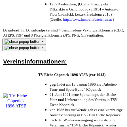
1939 = erloschen; (Quelle: Rozgrywki
Piłkarskie w Galicji do roku 1914 – Autorzy:
Piotr Chomicki, Leszek Śledziona 2015)
(Quelle:
http://www.fussballabzeichen.at
)
Download:
Im Downloadpaket sind 4 verschiedene Vektorgrafikformate (CDR,
AI EPS, PDF) und 3 Pixelgrafikformate (JPG, PNG, GIF) enthalten.
×
×
Vereinsinformationen:
TV Eiche Cöpenick 1896 ATSB (vor 1945)
gegründet am 15. Januar 1896 als „Arbeiter-
Turn- und Sport-Bund“ Köpenick
21. Juni 1921 neue Sportanlage, der „Eiche-
Platz und Umbenennung des Vereins in TSV
Eiche Köpenick
von 1986 bis zur Wende gab es eine kurzzeitige
Namensänderung in BSG Bau Eiche Köpenick
nach der Wiedervereinigung wurde der alte
Vereinsname "TSV Eiche Köpenick" wieder