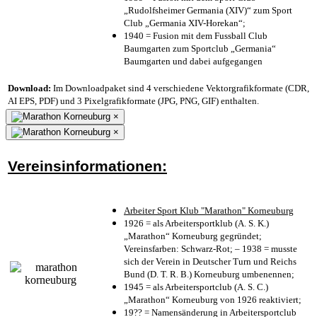
„Rudolfsheimer Germania (XIV)“ zum Sport
Club „Germania XIV-Horekan“;
1940 = Fusion mit dem Fussball Club
Baumgarten zum Sportclub „Germania“
Baumgarten und dabei aufgegangen
Download:
Im Downloadpaket sind 4 verschiedene Vektorgrafikformate (CDR,
AI EPS, PDF) und 3 Pixelgrafikformate (JPG, PNG, GIF) enthalten.
×
×
Vereinsinformationen:
Arbeiter Sport Klub "Marathon" Korneuburg
1926 = als Arbeitersportklub (A. S. K.)
„Marathon“ Korneuburg gegründet;
Vereinsfarben: Schwarz-Rot; – 1938 = musste
sich der Verein in Deutscher Turn und Reichs
Bund (D. T. R. B.) Korneuburg umbenennen;
1945 = als Arbeitersportclub (A. S. C.)
„Marathon“ Korneuburg von 1926 reaktiviert;
19?? = Namensänderung in Arbeitersportclub