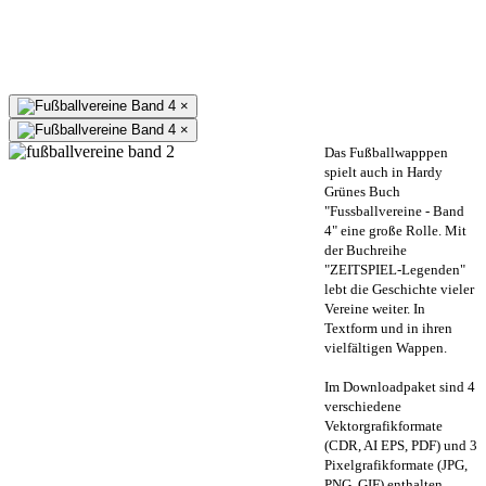
×
×
Das Fußballwapppen
spielt auch in Hardy
Grünes Buch
"Fussballvereine - Band
4" eine große Rolle. Mit
der Buchreihe
"ZEITSPIEL-Legenden"
lebt die Geschichte vieler
Vereine weiter. In
Textform und in ihren
vielfältigen Wappen.
Im Downloadpaket sind 4
verschiedene
Vektorgrafikformate
(CDR, AI EPS, PDF) und 3
Pixelgrafikformate (JPG,
PNG, GIF) enthalten.