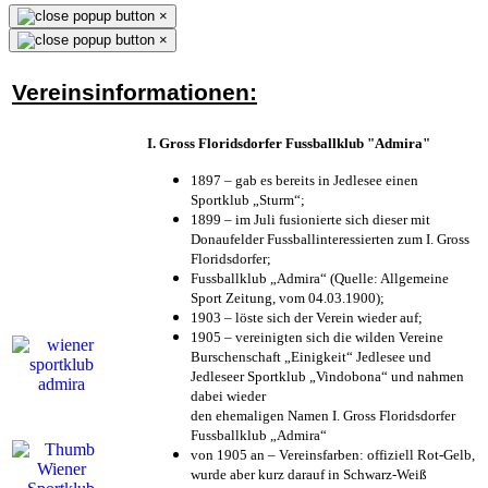
×
×
Vereinsinformationen:
I. Gross Floridsdorfer Fussballklub "Admira"
1897 – gab es bereits in Jedlesee einen
Sportklub „Sturm“;
1899 – im Juli fusionierte sich dieser mit
Donaufelder Fussballinteressierten zum I. Gross
Floridsdorfer
;
Fussballklub „Admira“ (Quelle: Allgemeine
Sport Zeitung, vom 04.03.1900);
1903 – löste sich der Verein wieder auf;
1905 – vereinigten sich die wilden Vereine
Burschenschaft „Einigkeit“ Jedlesee und
Jedleseer Sportklub „Vindobona“ und nahmen
dabei wieder
den ehemaligen Namen I. Gross Floridsdorfer
Fussballklub „Admira“
von 1905 an – Vereinsfarben: offiziell Rot-Gelb,
wurde aber kurz darauf in Schwarz-Weiß