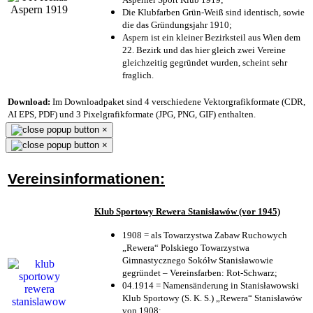
Die Klubfarben Grün-Weiß sind identisch, sowie
die das Gründungsjahr 1910
;
Aspern ist ein kleiner Bezirksteil aus Wien dem
22. Bezirk und das hier gleich zwei Vereine
gleichzeitig gegründet wurden, scheint sehr
fraglich.
Download:
Im Downloadpaket sind 4 verschiedene Vektorgrafikformate (CDR,
AI EPS, PDF) und 3 Pixelgrafikformate (JPG, PNG, GIF) enthalten.
×
×
Vereinsinformationen:
Klub Sportowy Rewera Stanisławów (vor 1945)
1908 = als Towarzystwa Zabaw Ruchowych
„Rewera“ Polskiego Towarzystwa
Gimnastycznego Sokółw Stanisławowie
gegründet – Vereinsfarben: Rot-Schwarz;
04.1914 = Namensänderung in Stanisławowski
Klub Sportowy (S. K. S.) „Rewera“ Stanisławów
von 1908;