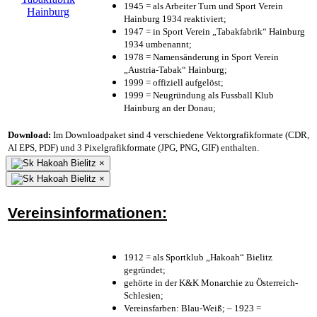
1945 = als Arbeiter Turn und Sport Verein
Hainburg 1934 reaktiviert;
1947 = in Sport Verein „Tabakfabrik“ Hainburg
1934 umbenannt;
1978 = Namensänderung in Sport Verein
„Austria-Tabak“ Hainburg;
1999 = offiziell aufgelöst;
1999 = Neugründung als Fussball Klub
Hainburg an der Donau;
Download:
Im Downloadpaket sind 4 verschiedene Vektorgrafikformate (CDR,
AI EPS, PDF) und 3 Pixelgrafikformate (JPG, PNG, GIF) enthalten.
×
×
Vereinsinformationen:
1912 = als Sportklub „Hakoah“ Bielitz
gegründet;
gehörte in der K&K Monarchie zu Österreich-
Schlesien;
Vereinsfarben: Blau-Weiß; – 1923 =