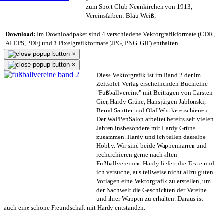
zum Sport Club Neunkirchen von 1913;
Vereinsfarben: Blau-Weiß;
Download:
Im Downloadpaket sind 4 verschiedene Vektorgrafikformate (CDR,
AI EPS, PDF) und 3 Pixelgrafikformate (JPG, PNG, GIF) enthalten.
×
×
Diese Vektorgrafik ist im Band 2 der im
Zeitspiel-Verlag erscheinenden Buchreihe
"Fußballvereine" mit Beiträgen von Carsten
Gier, Hardy Grüne, Hansjürgen Jablonski,
Bernd Sautter und Olaf Wuttke erschienen.
Der WaPPenSalon arbeitet bereits seit vielen
Jahren insbesondere mit Hardy Grüne
zusammen. Hardy und ich teilen dasselbe
Hobby. Wir sind beide Wappennarren und
recherchieren gerne nach alten
Fußballvereinen. Hardy liefert die Texte und
ich versuche, aus teilweise nicht allzu guten
Vorlagen eine Vektorgrafik zu erstellen, um
der Nachwelt die Geschichten der Vereine
und ihrer Wappen zu erhalten. Daraus ist
auch eine schöne Freundschaft mit Hardy entstanden.