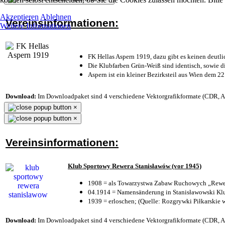
Akzeptieren
Ablehnen
Vereinsinformationen:
Weitere Informationen
FK Hellas Aspern 1919, dazu gibt es keinen deutli
Die Klubfarben Grün-Weiß sind identisch, sowie 
Aspern ist ein kleiner Bezirksteil aus Wien dem 22
Download:
Im Downloadpaket sind 4 verschiedene Vektorgrafikformate (CDR, AI 
×
×
Vereinsinformationen:
Klub Sportowy Rewera Stanisławów (vor 1945)
1908 = als Towarzystwa Zabaw Ruchowych „Rewer
04.1914 = Namensänderung in Stanisławowski Klu
1939 = erloschen; (Quelle: Rozgrywki Piłkarskie 
Download:
Im Downloadpaket sind 4 verschiedene Vektorgrafikformate (CDR, AI 