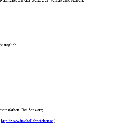
r fraglich.
reinsfarben: Rot-Schwarz;
:
http://www.fussballabzeichen.at
)