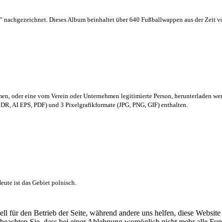
 nachgezeichnet. Dieses Album beinhaltet über 640 Fußballwappen aus der Zeit 
men,
oder eine vom Verein oder Unternehmen legitimierte Person,
herunterladen we
R, AI EPS, PDF) und 3 Pixelgrafikformate (JPG, PNG, GIF) enthalten.
ute ist das Gebiet polnisch.
ell für den Betrieb der Seite, während andere uns helfen, diese Websit
 beachten Sie, dass bei einer Ablehnung womöglich nicht mehr alle Funk