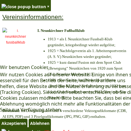
×
Vereinsinformationen:
I. Neunkirchner Fußballklub
1913 = als I. Neunkirchner Fussball-Klub
gegründet, kriegsbedingt wieder aufgelöst;
1925 = Nachfolgeverein als 1. Arbeitersportverein
(A. S. V.) Neunkirchen wieder gegründet;
1925 = kurz darauf Fusion mit dem Sport Club
Wir benutzen Cookies
„Bewegung“ Neunkirchen von 1920 zum Sport
Wir nutzen Cookies auf unserer Website. Einige von ihnen 
Club Neunkirchen von 1913;
essenziell für den Betrieb der Seite, während andere uns
1984 = Fusion mit dem Werks Sport Verein
helfen, diese Website und die Nutzererfahrung zu verbess
„Brevillier & Urban“ Neunkirchen von 1932 zum
(Tracking Cookies). Sie können selbst entscheiden, ob Sie d
Sport Club Neunkirchen von 1913; Vereinsfarben:
Cookies zulassen möchten. Bitte beachten Sie, dass bei ein
Blau-Weiß;
Ablehnung womöglich nicht mehr alle Funktionalitäten der
Seite zur Verfügung stehen.
Download:
Im Downloadpaket sind 4 verschiedene Vektorgrafikformate (CDR,
AI EPS, PDF) und 3 Pixelgrafikformate (JPG, PNG, GIF) enthalten.
Akzeptieren
Ablehnen