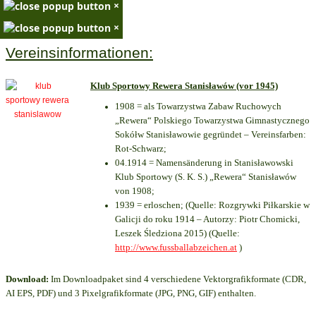
×
×
Vereinsinformationen:
Klub Sportowy Rewera Stanisławów (vor 1945)
1908 = als Towarzystwa Zabaw Ruchowych
„Rewera“ Polskiego Towarzystwa Gimnastycznego
Sokółw Stanisławowie gegründet – Vereinsfarben:
Rot-Schwarz;
04.1914 = Namensänderung in Stanisławowski
Klub Sportowy (S. K. S.) „Rewera“ Stanisławów
von 1908;
1939 = erloschen; (Quelle: Rozgrywki Piłkarskie w
Galicji do roku 1914 – Autorzy: Piotr Chomicki,
Leszek Śledziona 2015) (Quelle:
http://www.fussballabzeichen.at
)
Download:
Im Downloadpaket sind 4 verschiedene Vektorgrafikformate (CDR,
AI EPS, PDF) und 3 Pixelgrafikformate (JPG, PNG, GIF) enthalten.