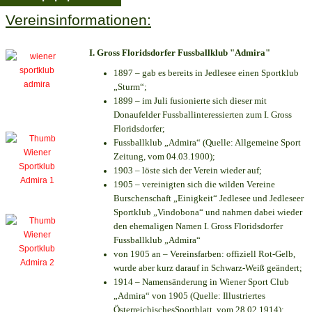
Vereinsinformationen:
I. Gross Floridsdorfer Fussballklub "Admira"
1897 – gab es bereits in Jedlesee einen Sportklub
„Sturm“;
1899 – im Juli fusionierte sich dieser mit
Donaufelder Fussballinteressierten zum I. Gross
Floridsdorfer
;
Fussballklub „Admira“ (Quelle: Allgemeine Sport
Zeitung, vom 04.03.1900);
1903 – löste sich der Verein wieder auf;
1905 – vereinigten sich die wilden Vereine
Burschenschaft „Einigkeit“ Jedlesee und Jedleseer
Sportklub „Vindobona“ und nahmen dabei wieder
den ehemaligen Namen I. Gross Floridsdorfer
Fussballklub „Admira“
von 1905 an – Vereinsfarben: offiziell Rot-Gelb,
wurde aber kurz darauf in Schwarz-Weiß geändert;
1914 – Namensänderung in Wiener Sport Club
„Admira“ von 1905 (Quelle: Illustriertes
ÖsterreichischesSportblatt, vom 28.02.1914);