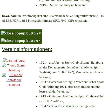
C.) „Marathon-Sparkasse“ Korneuburg;
2019 in SC Korneuburg umbenannt
Download:
Im Downloadpaket sind 4 verschiedene Vektorgrafikformate (CDR,
AI EPS, PDF) und 3 Pixelgrafikformate (JPG, PNG, GIF) enthalten.
×
×
Vereinsinformationen:
1921 = als Arbeiter Sport Club „Sturm“ Hainburg
an der Donau gegründet; (Quelle: Wiener Sport
Tagblatt, vom 13.04.1922); Vereinsfarben: Blau-
Schwarz;
1934 = Namensänderung in Vaterländischer Sport
Club Hainburg 1921, aber noch im selben Jahr
löste sich der Verein auf;
1919 = Gründung Hainburger Sport Club, welcher
sich 1932 auflöste;
1934 = entstand aus den beiden aufgelösten