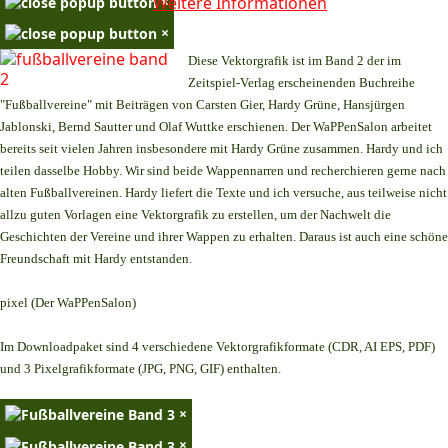
Weitere Informationen
×
×
Diese Vektorgrafik ist im Band 2 der im
Zeitspiel-Verlag erscheinenden Buchreihe
"Fußballvereine" mit Beiträgen von Carsten Gier, Hardy Grüne, Hansjürgen
Jablonski, Bernd Sautter und Olaf Wuttke erschienen. Der WaPPenSalon arbeitet
bereits seit vielen Jahren insbesondere mit Hardy Grüne zusammen. Hardy und ich
teilen dasselbe Hobby. Wir sind beide Wappennarren und recherchieren gerne nach
alten Fußballvereinen. Hardy liefert die Texte und ich versuche, aus teilweise nicht
allzu guten Vorlagen eine Vektorgrafik zu erstellen, um der Nachwelt die
Geschichten der Vereine und ihrer Wappen zu erhalten. Daraus ist auch eine schöne
Freundschaft mit Hardy entstanden.
pixel (Der WaPPenSalon)
Im Downloadpaket sind 4 verschiedene Vektorgrafikformate (CDR, AI EPS, PDF)
und 3 Pixelgrafikformate (JPG, PNG, GIF) enthalten.
×
×