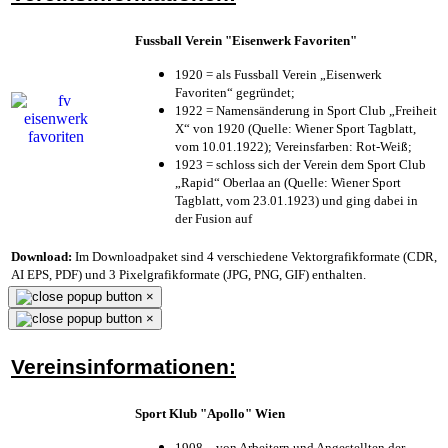
Fussball Verein "Eisenwerk Favoriten"
1920 = als Fussball Verein „Eisenwerk
Favoriten“ gegründet;
1922 = Namensänderung in Sport Club „Freiheit
X“ von 1920 (Quelle: Wiener Sport Tagblatt,
vom 10.01.1922); Vereinsfarben: Rot-Weiß;
1923 = schloss sich der Verein dem Sport Club
„Rapid“ Oberlaa an (Quelle: Wiener Sport
Tagblatt, vom 23.01.1923) und ging dabei in
der Fusion auf
Download:
Im Downloadpaket sind 4 verschiedene Vektorgrafikformate (CDR,
AI EPS, PDF) und 3 Pixelgrafikformate (JPG, PNG, GIF) enthalten.
×
×
Vereinsinformationen:
Sport Klub "Apollo" Wien
1908 – von Arbeitern und Angestellten der