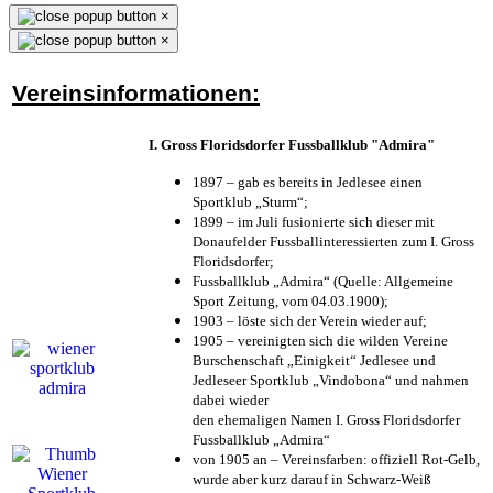
×
×
Vereinsinformationen:
I. Gross Floridsdorfer Fussballklub "Admira"
1897 – gab es bereits in Jedlesee einen
Sportklub „Sturm“;
1899 – im Juli fusionierte sich dieser mit
Donaufelder Fussballinteressierten zum I. Gross
Floridsdorfer
;
Fussballklub „Admira“ (Quelle: Allgemeine
Sport Zeitung, vom 04.03.1900);
1903 – löste sich der Verein wieder auf;
1905 – vereinigten sich die wilden Vereine
Burschenschaft „Einigkeit“ Jedlesee und
Jedleseer Sportklub „Vindobona“ und nahmen
dabei wieder
den ehemaligen Namen I. Gross Floridsdorfer
Fussballklub „Admira“
von 1905 an – Vereinsfarben: offiziell Rot-Gelb,
wurde aber kurz darauf in Schwarz-Weiß