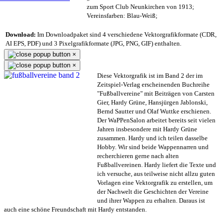
zum Sport Club Neunkirchen von 1913;
Vereinsfarben: Blau-Weiß;
Download:
Im Downloadpaket sind 4 verschiedene Vektorgrafikformate (CDR,
AI EPS, PDF) und 3 Pixelgrafikformate (JPG, PNG, GIF) enthalten.
×
×
Diese Vektorgrafik ist im Band 2 der im
Zeitspiel-Verlag erscheinenden Buchreihe
"Fußballvereine" mit Beiträgen von Carsten
Gier, Hardy Grüne, Hansjürgen Jablonski,
Bernd Sautter und Olaf Wuttke erschienen.
Der WaPPenSalon arbeitet bereits seit vielen
Jahren insbesondere mit Hardy Grüne
zusammen. Hardy und ich teilen dasselbe
Hobby. Wir sind beide Wappennarren und
recherchieren gerne nach alten
Fußballvereinen. Hardy liefert die Texte und
ich versuche, aus teilweise nicht allzu guten
Vorlagen eine Vektorgrafik zu erstellen, um
der Nachwelt die Geschichten der Vereine
und ihrer Wappen zu erhalten. Daraus ist
auch eine schöne Freundschaft mit Hardy entstanden.