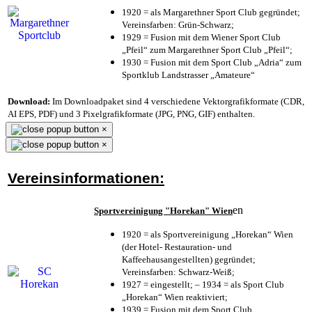
1920 = als Margarethner Sport Club gegründet;
Vereinsfarben: Grün-Schwarz;
1929 = Fusion mit dem Wiener Sport Club
„Pfeil“ zum Margarethner Sport Club „Pfeil“;
1930 = Fusion mit dem Sport Club „Adria“ zum
Sportklub Landstrasser „Amateure“
Download:
Im Downloadpaket sind 4 verschiedene Vektorgrafikformate (CDR,
AI EPS, PDF) und 3 Pixelgrafikformate (JPG, PNG, GIF) enthalten.
×
×
Vereinsinformationen:
en
Sportvereinigung "Horekan" Wien
1920 = als Sportvereinigung „Horekan“ Wien
(der Hotel- Restauration- und
Kaffeehausangestellten) gegründet;
Vereinsfarben: Schwarz-Weiß;
1927 = eingestellt; – 1934 = als Sport Club
„Horekan“ Wien reaktiviert;
1939 = Fusion mit dem Sport Club