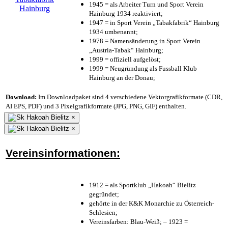
1945 = als Arbeiter Turn und Sport Verein
Hainburg 1934 reaktiviert;
1947 = in Sport Verein „Tabakfabrik“ Hainburg
1934 umbenannt;
1978 = Namensänderung in Sport Verein
„Austria-Tabak“ Hainburg;
1999 = offiziell aufgelöst;
1999 = Neugründung als Fussball Klub
Hainburg an der Donau;
Download:
Im Downloadpaket sind 4 verschiedene Vektorgrafikformate (CDR,
AI EPS, PDF) und 3 Pixelgrafikformate (JPG, PNG, GIF) enthalten.
×
×
Vereinsinformationen:
1912 = als Sportklub „Hakoah“ Bielitz
gegründet;
gehörte in der K&K Monarchie zu Österreich-
Schlesien;
Vereinsfarben: Blau-Weiß; – 1923 =