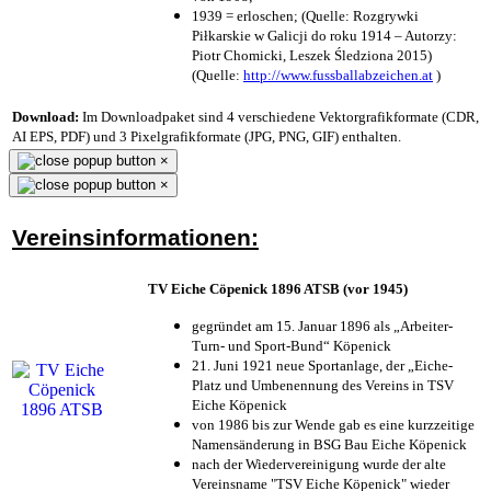
1939 = erloschen; (Quelle: Rozgrywki
Piłkarskie w Galicji do roku 1914 – Autorzy:
Piotr Chomicki, Leszek Śledziona 2015)
(Quelle:
http://www.fussballabzeichen.at
)
Download:
Im Downloadpaket sind 4 verschiedene Vektorgrafikformate (CDR,
AI EPS, PDF) und 3 Pixelgrafikformate (JPG, PNG, GIF) enthalten.
×
×
Vereinsinformationen:
TV Eiche Cöpenick 1896 ATSB (vor 1945)
gegründet am 15. Januar 1896 als „Arbeiter-
Turn- und Sport-Bund“ Köpenick
21. Juni 1921 neue Sportanlage, der „Eiche-
Platz und Umbenennung des Vereins in TSV
Eiche Köpenick
von 1986 bis zur Wende gab es eine kurzzeitige
Namensänderung in BSG Bau Eiche Köpenick
nach der Wiedervereinigung wurde der alte
Vereinsname "TSV Eiche Köpenick" wieder