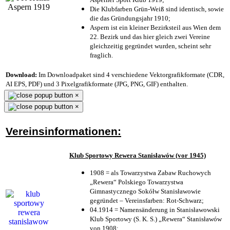
Die Klubfarben Grün-Weiß sind identisch, sowie
die das Gründungsjahr 1910
;
Aspern ist ein kleiner Bezirksteil aus Wien dem
22. Bezirk und das hier gleich zwei Vereine
gleichzeitig gegründet wurden, scheint sehr
fraglich.
Download:
Im Downloadpaket sind 4 verschiedene Vektorgrafikformate (CDR,
AI EPS, PDF) und 3 Pixelgrafikformate (JPG, PNG, GIF) enthalten.
×
×
Vereinsinformationen:
Klub Sportowy Rewera Stanisławów (vor 1945)
1908 = als Towarzystwa Zabaw Ruchowych
„Rewera“ Polskiego Towarzystwa
Gimnastycznego Sokółw Stanisławowie
gegründet – Vereinsfarben: Rot-Schwarz;
04.1914 = Namensänderung in Stanisławowski
Klub Sportowy (S. K. S.) „Rewera“ Stanisławów
von 1908;