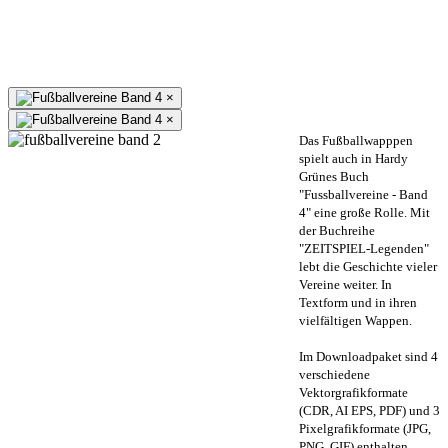
×
×
Das Fußballwapppen
spielt auch in Hardy
Grünes Buch
"Fussballvereine - Band
4" eine große Rolle. Mit
der Buchreihe
"ZEITSPIEL-Legenden"
lebt die Geschichte vieler
Vereine weiter. In
Textform und in ihren
vielfältigen Wappen.
Im Downloadpaket sind 4
verschiedene
Vektorgrafikformate
(CDR, AI EPS, PDF) und 3
Pixelgrafikformate (JPG,
PNG, GIF) enthalten.