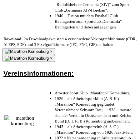
„Rudolfsheimer Germania (XIV)“ zum Sport
Club „Germania XIV-Horekan“;
1940 = Fusion mit dem Fussball Club
Baumgarten zum Sportclub „Germania“
Baumgarten und dabei aufgegangen
Download:
Im Downloadpaket sind 4 verschiedene Vektorgrafikformate (CDR,
AI EPS, PDF) und 3 Pixelgrafikformate (JPG, PNG, GIF) enthalten.
×
×
Vereinsinformationen:
Arbeiter Sport Klub "Marathon" Korneuburg
1926 = als Arbeitersportklub (A. S. K.)
„Marathon“ Korneuburg gegründet;
Vereinsfarben: Schwarz-Rot; – 1938 = musste
sich der Verein in Deutscher Turn und Reichs
Bund (D. T. R. B.) Korneuburg umbenennen;
1945 = als Arbeitersportclub (A. S. C.)
„Marathon“ Korneuburg von 1926 reaktiviert;
19?? = Namensänderung in Arbeitersportclub