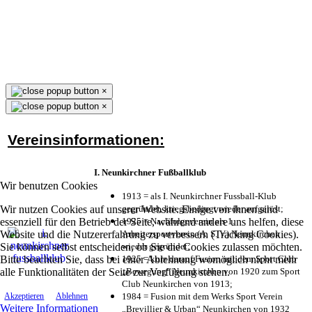
×
×
Vereinsinformationen:
I. Neunkirchner Fußballklub
Wir benutzen Cookies
1913 = als I. Neunkirchner Fussball-Klub
Wir nutzen Cookies auf unserer Website. Einige von ihnen sind
gegründet, kriegsbedingt wieder aufgelöst;
essenziell für den Betrieb der Seite, während andere uns helfen, diese
1925 = Nachfolgeverein als 1.
Website und die Nutzererfahrung zu verbessern (Tracking Cookies).
Arbeitersportverein (A. S. V.) Neunkirchen
Sie können selbst entscheiden, ob Sie die Cookies zulassen möchten.
wieder gegründet;
Bitte beachten Sie, dass bei einer Ablehnung womöglich nicht mehr
1925 = kurz darauf Fusion mit dem Sport Club
alle Funktionalitäten der Seite zur Verfügung stehen.
„Bewegung“ Neunkirchen von 1920 zum Sport
Club Neunkirchen von 1913;
1984 = Fusion mit dem Werks Sport Verein
Akzeptieren
Ablehnen
Weitere Informationen
„Brevillier & Urban“ Neunkirchen von 1932