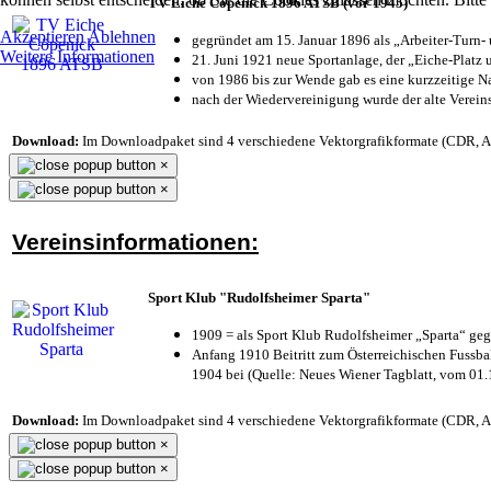
TV Eiche Cöpenick 1896 ATSB (vor 1945)
Akzeptieren
Ablehnen
gegründet am 15. Januar 1896 als „Arbeiter-Turn
Weitere Informationen
21. Juni 1921 neue Sportanlage, der „Eiche-Plat
von 1986 bis zur Wende gab es eine kurzzeitige
nach der Wiedervereinigung wurde der alte Verei
Download:
Im Downloadpaket sind 4 verschiedene Vektorgrafikformate (CDR, AI 
×
×
Vereinsinformationen:
Sport Klub "Rudolfsheimer Sparta"
1909 = als Sport Klub Rudolfsheimer „Sparta“ geg
Anfang 1910 Beitritt zum Österreichischen Fussbal
1904 bei (Quelle: Neues Wiener Tagblatt, vom 01
Download:
Im Downloadpaket sind 4 verschiedene Vektorgrafikformate (CDR, AI 
×
×