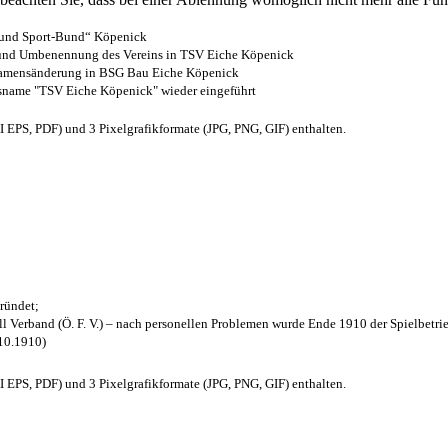
- und Sport-Bund“ Köpenick
z und Umbenennung des Vereins in TSV Eiche Köpenick
 Namensänderung in BSG Bau Eiche Köpenick
nsname "TSV Eiche Köpenick" wieder eingeführt
EPS, PDF) und 3 Pixelgrafikformate (JPG, PNG, GIF) enthalten.
ründet;
l Verband (Ö. F. V.) – nach personellen Problemen wurde Ende 1910 der Spielbetri
.10.1910)
EPS, PDF) und 3 Pixelgrafikformate (JPG, PNG, GIF) enthalten.