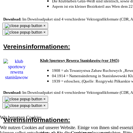
Die Klubfarben Grün-Weiß sind identisch, sowie 
Aspern ist ein kleiner Bezirksteil aus Wien dem 22
Download:
Im Downloadpaket sind 4 verschiedene Vektorgrafikformate (CDR, AI 
×
×
Vereinsinformationen:
Klub Sportowy Rewera Stanisławów (vor 1945)
1908 = als Towarzystwa Zabaw Ruchowych „Rewer
04.1914 = Namensänderung in Stanisławowski Klu
1939 = erloschen; (Quelle: Rozgrywki Piłkarskie 
Download:
Im Downloadpaket sind 4 verschiedene Vektorgrafikformate (CDR, AI 
×
×
Wir benutzen Cookies
Vereinsinformationen:
Wir nutzen Cookies auf unserer Website. Einige von ihnen sind essenzi
können selbst entscheiden, ob Sie die Cookies zulassen möchten. Bitte