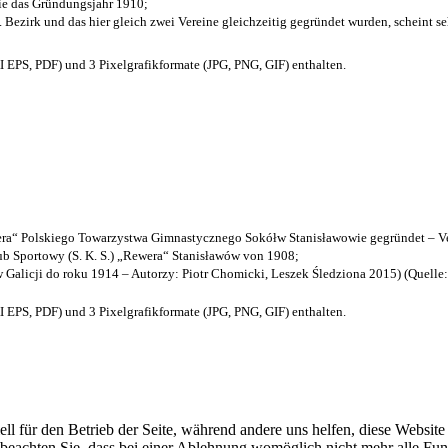
die das Gründungsjahr 1910
;
. Bezirk und das hier gleich zwei Vereine gleichzeitig gegründet wurden, scheint seh
EPS, PDF) und 3 Pixelgrafikformate (JPG, PNG, GIF) enthalten.
a“ Polskiego Towarzystwa Gimnastycznego Sokółw Stanisławowie gegründet – Ve
b Sportowy (S. K. S.) „Rewera“ Stanisławów von 1908;
w Galicji do roku 1914 – Autorzy: Piotr Chomicki, Leszek Śledziona 2015) (Quelle
EPS, PDF) und 3 Pixelgrafikformate (JPG, PNG, GIF) enthalten.
ell für den Betrieb der Seite, während andere uns helfen, diese Websit
 beachten Sie, dass bei einer Ablehnung womöglich nicht mehr alle Funk