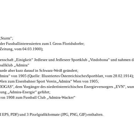
 „Sturm“;
der Fussballinteressierten zum I. Gross Floridsdorfer
;
 Zeitung, vom 04.03.1900);
henschaft „Einigkeit“ Jedlesee und Jedleseer Sportklub „Vindobona“ und nahmen d
sballklub „Admira“
wurde aber kurz darauf in Schwarz-Weiß geändert;
ra“ von 1905 (Quelle: Illustriertes ÖsterreichischesSportblatt, vom 28.02.1914);
 Wien zum Eisenbahner Sport Verein„Admira“ Wien von 1905;
OGAS“, dem Vorgänger des niederösterreichischen Energieversorgers „EVN“, wurde
nung „Admira-Energie“ geführt;
 von 1908 zum Fussball Club „Admira-Wacker“
EPS, PDF) und 3 Pixelgrafikformate (JPG, PNG, GIF) enthalten.