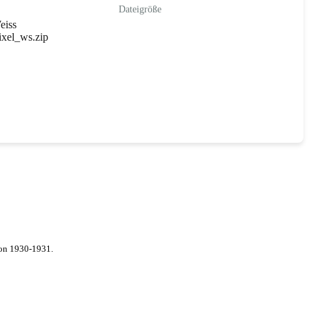
Dateigröße
eiss
ixel_ws.zip
von 1930-1931.