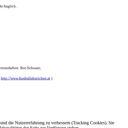
r fraglich.
reinsfarben: Rot-Schwarz;
:
http://www.fussballabzeichen.at
)
e und die Nutzererfahrung zu verbessern (Tracking Cookies). Sie
tionalitäten der Seite zur Verfügung stehen.