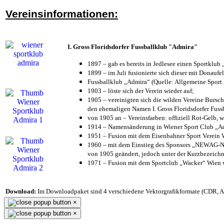
Vereinsinformationen:
I. Gross Floridsdorfer Fussballklub "Admira"
1897 – gab es bereits in Jedlesee einen Sportklub
1899 – im Juli fusionierte sich dieser mit Donaufel
Fussballklub „Admira“ (Quelle: Allgemeine Sport
1903 – löste sich der Verein wieder auf;
1905 – vereinigten sich die wilden Vereine Bursc
den ehemaligen Namen I. Gross Floridsdorfer Fus
von 1905 an – Vereinsfarben: offiziell Rot-Gelb, 
1914 – Namensänderung in Wiener Sport Club „Admi
1951 – Fusion mit dem Eisenbahner Sport Verein
1960 – mit dem Einstieg des Sponsors „NEWAG-NI
von 1905 geändert, jedoch unter der Kurzbezeich
1971 – Fusion mit dem Sportclub „Wacker“ Wien
Download:
Im Downloadpaket sind 4 verschiedene Vektorgrafikformate (CDR, AI 
×
×