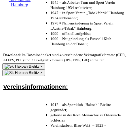
1945 = als Arbeiter Turn und Sport Verein
Hainburg 1934 reaktiviert;
1947 = in Sport Verein „Tabakfabrik“ Hainburg
1934 umbenannt;
1978 = Namensänderung in Sport Verein
„Austria-Tabak“ Hainburg;
1999 = offiziell aufgelöst;
1999 = Neugründung als Fussball Klub
Hainburg an der Donau;
Download:
Im Downloadpaket sind 4 verschiedene Vektorgrafikformate (CDR,
AI EPS, PDF) und 3 Pixelgrafikformate (JPG, PNG, GIF) enthalten.
×
×
Vereinsinformationen:
1912 = als Sportklub „Hakoah“ Bielitz
gegründet;
gehörte in der K&K Monarchie zu Österreich-
Schlesien;
Vereinsfarben: Blau-Weiß; – 1923 =