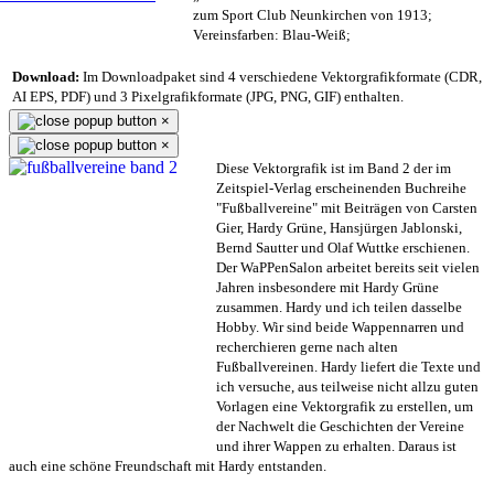
zum Sport Club Neunkirchen von 1913;
Vereinsfarben: Blau-Weiß;
Download:
Im Downloadpaket sind 4 verschiedene Vektorgrafikformate (CDR,
AI EPS, PDF) und 3 Pixelgrafikformate (JPG, PNG, GIF) enthalten.
×
×
Diese Vektorgrafik ist im Band 2 der im
Zeitspiel-Verlag erscheinenden Buchreihe
"Fußballvereine" mit Beiträgen von Carsten
Gier, Hardy Grüne, Hansjürgen Jablonski,
Bernd Sautter und Olaf Wuttke erschienen.
Der WaPPenSalon arbeitet bereits seit vielen
Jahren insbesondere mit Hardy Grüne
zusammen. Hardy und ich teilen dasselbe
Hobby. Wir sind beide Wappennarren und
recherchieren gerne nach alten
Fußballvereinen. Hardy liefert die Texte und
ich versuche, aus teilweise nicht allzu guten
Vorlagen eine Vektorgrafik zu erstellen, um
der Nachwelt die Geschichten der Vereine
und ihrer Wappen zu erhalten. Daraus ist
auch eine schöne Freundschaft mit Hardy entstanden.