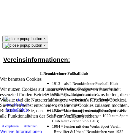
×
×
Vereinsinformationen:
I. Neunkirchner Fußballklub
Wir benutzen Cookies
1913 = als I. Neunkirchner Fussball-Klub
Wir nutzen Cookies auf unserer Website. Einige von ihnen sind
gegründet, kriegsbedingt wieder aufgelöst;
essenziell für den Betrieb der Seite, während andere uns helfen, diese
1925 = Nachfolgeverein als 1.
Website und die Nutzererfahrung zu verbessern (Tracking Cookies).
Arbeitersportverein (A. S. V.) Neunkirchen
Sie können selbst entscheiden, ob Sie die Cookies zulassen möchten.
wieder gegründet;
Bitte beachten Sie, dass bei einer Ablehnung womöglich nicht mehr
1925 = kurz darauf Fusion mit dem Sport Club
alle Funktionalitäten der Seite zur Verfügung stehen.
„Bewegung“ Neunkirchen von 1920 zum Sport
Club Neunkirchen von 1913;
1984 = Fusion mit dem Werks Sport Verein
Akzeptieren
Ablehnen
Weitere Informationen
„Brevillier & Urban“ Neunkirchen von 1932