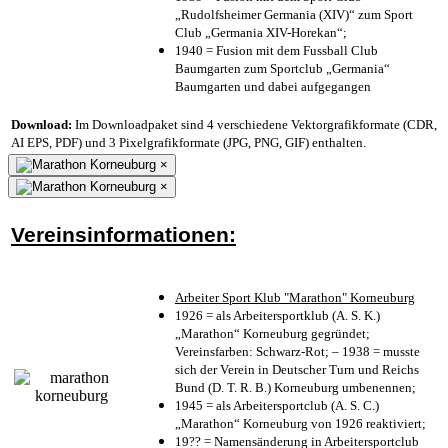
„Rudolfsheimer Germania (XIV)“ zum Sport
Club „Germania XIV-Horekan“;
1940 = Fusion mit dem Fussball Club
Baumgarten zum Sportclub „Germania“
Baumgarten und dabei aufgegangen
Download:
Im Downloadpaket sind 4 verschiedene Vektorgrafikformate (CDR,
AI EPS, PDF) und 3 Pixelgrafikformate (JPG, PNG, GIF) enthalten.
×
×
Vereinsinformationen:
Arbeiter Sport Klub "Marathon" Korneuburg
1926 = als Arbeitersportklub (A. S. K.)
„Marathon“ Korneuburg gegründet;
Vereinsfarben: Schwarz-Rot; – 1938 = musste
sich der Verein in Deutscher Turn und Reichs
Bund (D. T. R. B.) Korneuburg umbenennen;
1945 = als Arbeitersportclub (A. S. C.)
„Marathon“ Korneuburg von 1926 reaktiviert;
19?? = Namensänderung in Arbeitersportclub