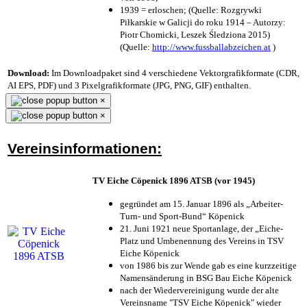
1939 = erloschen; (Quelle: Rozgrywki
Piłkarskie w Galicji do roku 1914 – Autorzy:
Piotr Chomicki, Leszek Śledziona 2015)
(Quelle:
http://www.fussballabzeichen.at
)
Download:
Im Downloadpaket sind 4 verschiedene Vektorgrafikformate (CDR,
AI EPS, PDF) und 3 Pixelgrafikformate (JPG, PNG, GIF) enthalten.
×
×
Vereinsinformationen:
TV Eiche Cöpenick 1896 ATSB (vor 1945)
gegründet am 15. Januar 1896 als „Arbeiter-
Turn- und Sport-Bund“ Köpenick
21. Juni 1921 neue Sportanlage, der „Eiche-
Platz und Umbenennung des Vereins in TSV
Eiche Köpenick
von 1986 bis zur Wende gab es eine kurzzeitige
Namensänderung in BSG Bau Eiche Köpenick
nach der Wiedervereinigung wurde der alte
Vereinsname "TSV Eiche Köpenick" wieder