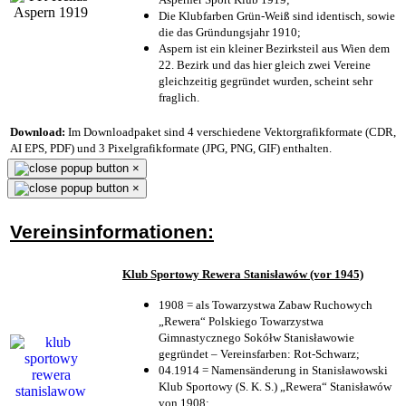
Die Klubfarben Grün-Weiß sind identisch, sowie
die das Gründungsjahr 1910
;
Aspern ist ein kleiner Bezirksteil aus Wien dem
22. Bezirk und das hier gleich zwei Vereine
gleichzeitig gegründet wurden, scheint sehr
fraglich.
Download:
Im Downloadpaket sind 4 verschiedene Vektorgrafikformate (CDR,
AI EPS, PDF) und 3 Pixelgrafikformate (JPG, PNG, GIF) enthalten.
×
×
Vereinsinformationen:
Klub Sportowy Rewera Stanisławów (vor 1945)
1908 = als Towarzystwa Zabaw Ruchowych
„Rewera“ Polskiego Towarzystwa
Gimnastycznego Sokółw Stanisławowie
gegründet – Vereinsfarben: Rot-Schwarz;
04.1914 = Namensänderung in Stanisławowski
Klub Sportowy (S. K. S.) „Rewera“ Stanisławów
von 1908;