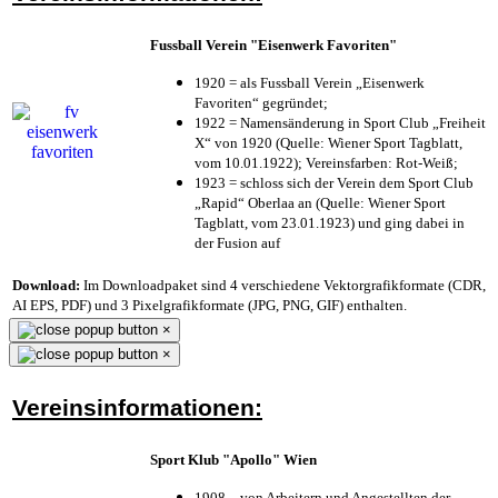
Fussball Verein "Eisenwerk Favoriten"
1920 = als Fussball Verein „Eisenwerk
Favoriten“ gegründet;
1922 = Namensänderung in Sport Club „Freiheit
X“ von 1920 (Quelle: Wiener Sport Tagblatt,
vom 10.01.1922); Vereinsfarben: Rot-Weiß;
1923 = schloss sich der Verein dem Sport Club
„Rapid“ Oberlaa an (Quelle: Wiener Sport
Tagblatt, vom 23.01.1923) und ging dabei in
der Fusion auf
Download:
Im Downloadpaket sind 4 verschiedene Vektorgrafikformate (CDR,
AI EPS, PDF) und 3 Pixelgrafikformate (JPG, PNG, GIF) enthalten.
×
×
Vereinsinformationen:
Sport Klub "Apollo" Wien
1908 – von Arbeitern und Angestellten der