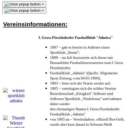
×
×
Vereinsinformationen:
I. Gross Floridsdorfer Fussballklub "Admira"
1897 – gab es bereits in Jedlesee einen
Sportklub „Sturm“;
1899 – im Juli fusionierte sich dieser mit
Donaufelder Fussballinteressierten zum I. Gross
Floridsdorfer
;
Fussballklub „Admira“ (Quelle: Allgemeine
Sport Zeitung, vom 04.03.1900);
1903 – löste sich der Verein wieder auf;
1905 – vereinigten sich die wilden Vereine
Burschenschaft „Einigkeit“ Jedlesee und
Jedleseer Sportklub „Vindobona“ und nahmen
dabei wieder
den ehemaligen Namen I. Gross Floridsdorfer
Fussballklub „Admira“
von 1905 an – Vereinsfarben: offiziell Rot-Gelb,
wurde aber kurz darauf in Schwarz-Weiß