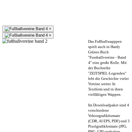
×
×
Das Fußballwapppen
spielt auch in Hardy
Grünes Buch
"Fussballvereine - Band
4" eine große Rolle. Mit
der Buchreihe
"ZEITSPIEL-Legenden"
lebt die Geschichte vieler
Vereine weiter. In
Textform und in ihren
vielfältigen Wappen.
Im Downloadpaket sind 4
verschiedene
Vektorgrafikformate
(CDR, AI EPS, PDF) und 3
Pixelgrafikformate (JPG,
PNG, GIF) enthalten.