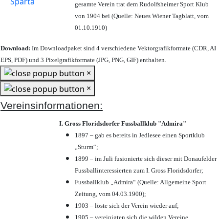
gesamte Verein trat dem Rudolfsheimer Sport Klub
von 1904 bei (Quelle: Neues Wiener Tagblatt, vom
01.10.1910)
Download:
Im Downloadpaket sind 4 verschiedene Vektorgrafikformate (CDR, AI
EPS, PDF) und 3 Pixelgrafikformate (JPG, PNG, GIF) enthalten.
×
×
Vereinsinformationen:
I. Gross Floridsdorfer Fussballklub "Admira"
1897 – gab es bereits in Jedlesee einen Sportklub
„Sturm“;
1899 – im Juli fusionierte sich dieser mit Donaufelder
Fussballinteressierten zum I. Gross Floridsdorfer
;
Fussballklub „Admira“ (Quelle: Allgemeine Sport
Zeitung, vom 04.03.1900);
1903 – löste sich der Verein wieder auf;
1905 – vereinigten sich die wilden Vereine