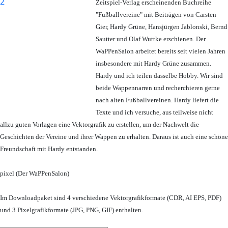
Zeitspiel-Verlag erscheinenden Buchreihe
"Fußballvereine" mit Beiträgen von Carsten
Gier, Hardy Grüne, Hansjürgen Jablonski, Bernd
Sautter und Olaf Wuttke erschienen. Der
WaPPenSalon arbeitet bereits seit vielen Jahren
insbesondere mit Hardy Grüne zusammen.
Hardy und ich teilen dasselbe Hobby. Wir sind
beide Wappennarren und recherchieren gerne
nach alten Fußballvereinen. Hardy liefert die
Texte und ich versuche, aus teilweise nicht
allzu guten Vorlagen eine Vektorgrafik zu erstellen, um der Nachwelt die
Geschichten der Vereine und ihrer Wappen zu erhalten. Daraus ist auch eine schöne
Freundschaft mit Hardy entstanden.
pixel (Der WaPPenSalon)
Im Downloadpaket sind 4 verschiedene Vektorgrafikformate (CDR, AI EPS, PDF)
und 3 Pixelgrafikformate (JPG, PNG, GIF) enthalten.