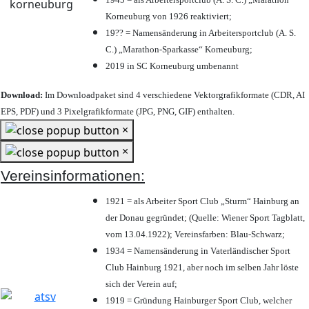
Korneuburg von 1926 reaktiviert;
19?? = Namensänderung in Arbeitersportclub (A. S.
C.) „Marathon-Sparkasse“ Korneuburg;
2019 in SC Korneuburg umbenannt
Download:
Im Downloadpaket sind 4 verschiedene Vektorgrafikformate (CDR, AI
EPS, PDF) und 3 Pixelgrafikformate (JPG, PNG, GIF) enthalten.
×
×
Vereinsinformationen:
1921 = als Arbeiter Sport Club „Sturm“ Hainburg an
der Donau gegründet; (Quelle: Wiener Sport Tagblatt,
vom 13.04.1922); Vereinsfarben: Blau-Schwarz;
1934 = Namensänderung in Vaterländischer Sport
Club Hainburg 1921, aber noch im selben Jahr löste
sich der Verein auf;
1919 = Gründung Hainburger Sport Club, welcher