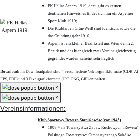
FK Hellas Aspern 1919, dazu gibt es keinen
deutlichen Hinweis, es findet sich nur ein Asperner
Sport Klub 1919
;
Die Klubfarben Grün-Weiß sind identisch, sowie die
das Gründungsjahr 1910
;
Aspern ist ein kleiner Bezirksteil aus Wien dem 22.
Bezirk und das hier gleich zwei Vereine gleichzeitig
gegründet wurden, scheint sehr fraglich.
Download:
Im Downloadpaket sind 4 verschiedene Vektorgrafikformate (CDR, AI
EPS, PDF) und 3 Pixelgrafikformate (JPG, PNG, GIF) enthalten.
×
×
Vereinsinformationen:
Klub Sportowy Rewera Stanisławów (vor 1945)
1908 = als Towarzystwa Zabaw Ruchowych „Rewera“
Polskiego Towarzystwa Gimnastycznego Sokółw