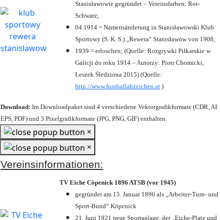
Stanisławowie gegründet – Vereinsfarben: Rot-
Schwarz;
04.1914 = Namensänderung in Stanisławowski Klub
Sportowy (S. K. S.) „Rewera“ Stanisławów von 1908;
1939 = erloschen; (Quelle: Rozgrywki Piłkarskie w
Galicji do roku 1914 – Autorzy: Piotr Chomicki,
Leszek Śledziona 2015) (Quelle:
http://www.fussballabzeichen.at
)
Download:
Im Downloadpaket sind 4 verschiedene Vektorgrafikformate (CDR, AI
EPS, PDF) und 3 Pixelgrafikformate (JPG, PNG, GIF) enthalten.
×
×
Vereinsinformationen:
TV Eiche Cöpenick 1896 ATSB (vor 1945)
gegründet am 15. Januar 1896 als „Arbeiter-Turn- und
Sport-Bund“ Köpenick
21. Juni 1921 neue Sportanlage, der „Eiche-Platz und