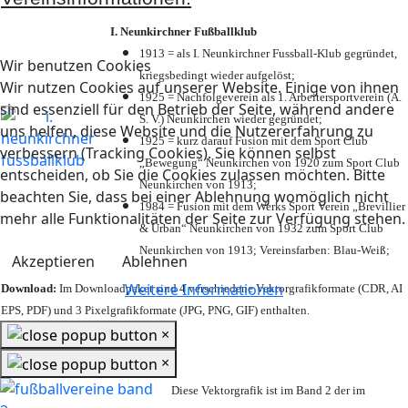
I. Neunkirchner Fußballklub
1913 = als I. Neunkirchner Fussball-Klub gegründet,
Wir benutzen Cookies
kriegsbedingt wieder aufgelöst;
Wir nutzen Cookies auf unserer Website. Einige von ihnen
1925 = Nachfolgeverein als 1. Arbeitersportverein (A.
sind essenziell für den Betrieb der Seite, während andere
S. V.) Neunkirchen wieder gegründet;
uns helfen, diese Website und die Nutzererfahrung zu
1925 = kurz darauf Fusion mit dem Sport Club
verbessern (Tracking Cookies). Sie können selbst
„Bewegung“ Neunkirchen von 1920 zum Sport Club
entscheiden, ob Sie die Cookies zulassen möchten. Bitte
Neunkirchen von 1913;
beachten Sie, dass bei einer Ablehnung womöglich nicht
1984 = Fusion mit dem Werks Sport Verein „Brevillier
mehr alle Funktionalitäten der Seite zur Verfügung stehen.
& Urban“ Neunkirchen von 1932 zum Sport Club
Neunkirchen von 1913; Vereinsfarben: Blau-Weiß;
Akzeptieren
Ablehnen
Weitere Informationen
Download:
Im Downloadpaket sind 4 verschiedene Vektorgrafikformate (CDR, AI
EPS, PDF) und 3 Pixelgrafikformate (JPG, PNG, GIF) enthalten.
×
×
Diese Vektorgrafik ist im Band 2 der im