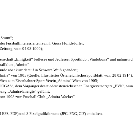
 „Sturm“;
der Fussballinteressierten zum I. Gross Floridsdorfer
;
 Zeitung, vom 04.03.1900);
henschaft „Einigkeit“ Jedlesee und Jedleseer Sportklub „Vindobona“ und nahmen d
sballklub „Admira“
wurde aber kurz darauf in Schwarz-Weiß geändert;
ra“ von 1905 (Quelle: Illustriertes ÖsterreichischesSportblatt, vom 28.02.1914);
 Wien zum Eisenbahner Sport Verein„Admira“ Wien von 1905;
OGAS“, dem Vorgänger des niederösterreichischen Energieversorgers „EVN“, wurde
nung „Admira-Energie“ geführt;
 von 1908 zum Fussball Club „Admira-Wacker“
EPS, PDF) und 3 Pixelgrafikformate (JPG, PNG, GIF) enthalten.