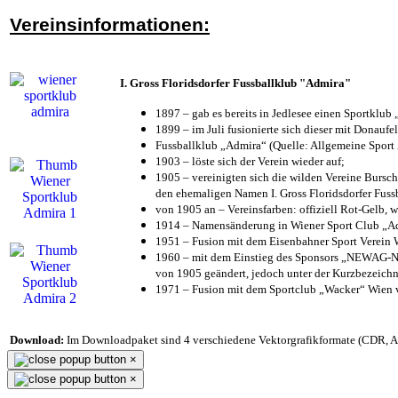
Vereinsinformationen:
I. Gross Floridsdorfer Fussballklub "Admira"
1897 – gab es bereits in Jedlesee einen Sportklub
1899 – im Juli fusionierte sich dieser mit Donaufel
Fussballklub „Admira“ (Quelle: Allgemeine Sport
1903 – löste sich der Verein wieder auf;
1905 – vereinigten sich die wilden Vereine Bursc
den ehemaligen Namen I. Gross Floridsdorfer Fus
von 1905 an – Vereinsfarben: offiziell Rot-Gelb, 
1914 – Namensänderung in Wiener Sport Club „Admi
1951 – Fusion mit dem Eisenbahner Sport Verein
1960 – mit dem Einstieg des Sponsors „NEWAG-NI
von 1905 geändert, jedoch unter der Kurzbezeich
1971 – Fusion mit dem Sportclub „Wacker“ Wien
Download:
Im Downloadpaket sind 4 verschiedene Vektorgrafikformate (CDR, AI 
×
×