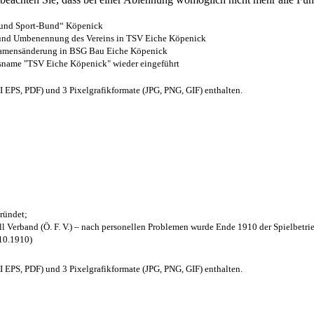
- und Sport-Bund“ Köpenick
z und Umbenennung des Vereins in TSV Eiche Köpenick
 Namensänderung in BSG Bau Eiche Köpenick
nsname "TSV Eiche Köpenick" wieder eingeführt
EPS, PDF) und 3 Pixelgrafikformate (JPG, PNG, GIF) enthalten.
ründet;
l Verband (Ö. F. V.) – nach personellen Problemen wurde Ende 1910 der Spielbetri
.10.1910)
EPS, PDF) und 3 Pixelgrafikformate (JPG, PNG, GIF) enthalten.