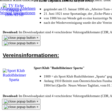
TV Eiche Cöpenick 1896 ATSB (vor 1945)
Akzeptieren
Ablehnen
gegründet am 15. Januar 1896 als „Arbeiter-Turn
Weitere Informationen
21. Juni 1921 neue Sportanlage, der „Eiche-Plat
von 1986 bis zur Wende gab es eine kurzzeitige
nach der Wiedervereinigung wurde der alte Verei
Download:
Im Downloadpaket sind 4 verschiedene Vektorgrafikformate (CDR, AI 
×
×
Vereinsinformationen:
Sport Klub "Rudolfsheimer Sparta"
1909 = als Sport Klub Rudolfsheimer „Sparta“ geg
Anfang 1910 Beitritt zum Österreichischen Fussbal
1904 bei (Quelle: Neues Wiener Tagblatt, vom 01
Download:
Im Downloadpaket sind 4 verschiedene Vektorgrafikformate (CDR, AI 
×
×