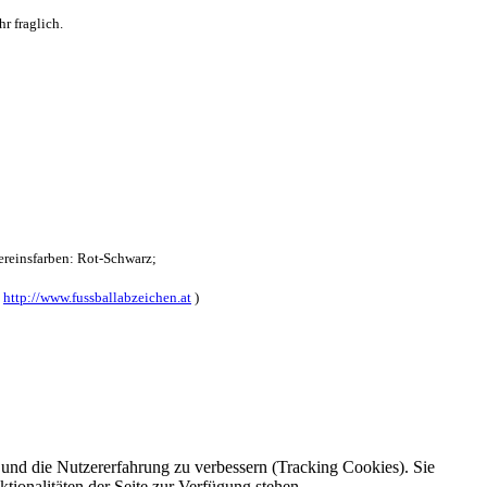
r fraglich.
reinsfarben: Rot-Schwarz;
:
http://www.fussballabzeichen.at
)
e und die Nutzererfahrung zu verbessern (Tracking Cookies). Sie
tionalitäten der Seite zur Verfügung stehen.