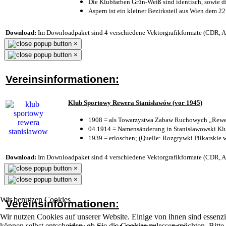
Die Klubfarben Grün-Weiß sind identisch, sowie 
Aspern ist ein kleiner Bezirksteil aus Wien dem 22
Download:
Im Downloadpaket sind 4 verschiedene Vektorgrafikformate (CDR, AI 
×
×
Vereinsinformationen:
Klub Sportowy Rewera Stanisławów (vor 1945)
1908 = als Towarzystwa Zabaw Ruchowych „Rewer
04.1914 = Namensänderung in Stanisławowski Klu
1939 = erloschen; (Quelle: Rozgrywki Piłkarskie 
Download:
Im Downloadpaket sind 4 verschiedene Vektorgrafikformate (CDR, AI 
×
×
Wir benutzen Cookies
Vereinsinformationen:
Wir nutzen Cookies auf unserer Website. Einige von ihnen sind essenzi
können selbst entscheiden, ob Sie die Cookies zulassen möchten. Bitte