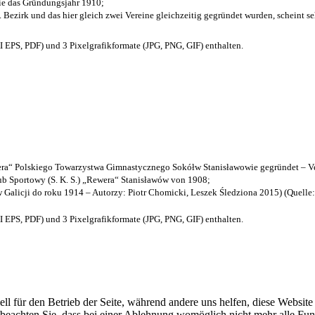
die das Gründungsjahr 1910
;
. Bezirk und das hier gleich zwei Vereine gleichzeitig gegründet wurden, scheint seh
EPS, PDF) und 3 Pixelgrafikformate (JPG, PNG, GIF) enthalten.
a“ Polskiego Towarzystwa Gimnastycznego Sokółw Stanisławowie gegründet – Ve
b Sportowy (S. K. S.) „Rewera“ Stanisławów von 1908;
w Galicji do roku 1914 – Autorzy: Piotr Chomicki, Leszek Śledziona 2015) (Quelle
EPS, PDF) und 3 Pixelgrafikformate (JPG, PNG, GIF) enthalten.
ell für den Betrieb der Seite, während andere uns helfen, diese Websit
 beachten Sie, dass bei einer Ablehnung womöglich nicht mehr alle Funk