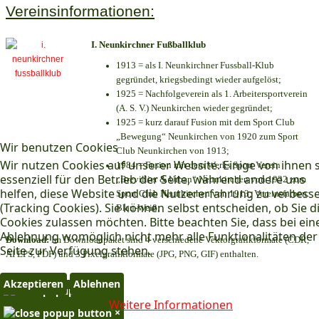
Vereinsinformationen:
I. Neunkirchner Fußballklub
1913 = als I. Neunkirchner Fussball-Klub
gegründet, kriegsbedingt wieder aufgelöst;
1925 = Nachfolgeverein als 1. Arbeitersportverein
(A. S. V.) Neunkirchen wieder gegründet;
1925 = kurz darauf Fusion mit dem Sport Club
„Bewegung“ Neunkirchen von 1920 zum Sport
Wir benutzen Cookies
Club Neunkirchen von 1913;
Wir nutzen Cookies auf unserer Website. Einige von ihnen 
1984 = Fusion mit dem Werks Sport Verein
essenziell für den Betrieb der Seite, während andere uns
„Brevillier & Urban“ Neunkirchen von 1932 zum
helfen, diese Website und die Nutzererfahrung zu verbess
Sport Club Neunkirchen von 1913; Vereinsfarben:
(Tracking Cookies). Sie können selbst entscheiden, ob Sie d
Blau-Weiß;
Cookies zulassen möchten. Bitte beachten Sie, dass bei ein
Ablehnung womöglich nicht mehr alle Funktionalitäten der
Download:
Im Downloadpaket sind 4 verschiedene Vektorgrafikformate (CDR,
Seite zur Verfügung stehen.
AI EPS, PDF) und 3 Pixelgrafikformate (JPG, PNG, GIF) enthalten.
Akzeptieren
Ablehnen
×
Weitere Informationen
×