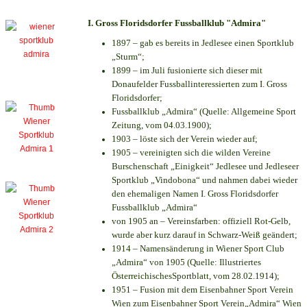
I. Gross Floridsdorfer Fussballklub "Admira"
1897 – gab es bereits in Jedlesee einen Sportklub
„Sturm“;
1899 – im Juli fusionierte sich dieser mit
Donaufelder Fussballinteressierten zum I. Gross
Floridsdorfer
;
Fussballklub „Admira“ (Quelle: Allgemeine Sport
Zeitung, vom 04.03.1900);
1903 – löste sich der Verein wieder auf;
1905 – vereinigten sich die wilden Vereine
Burschenschaft „Einigkeit“ Jedlesee und Jedleseer
Sportklub „Vindobona“ und nahmen dabei wieder
den ehemaligen Namen I. Gross Floridsdorfer
Fussballklub „Admira“
von 1905 an – Vereinsfarben: offiziell Rot-Gelb,
wurde aber kurz darauf in Schwarz-Weiß geändert;
1914 – Namensänderung in Wiener Sport Club
„Admira“ von 1905 (Quelle: Illustriertes
ÖsterreichischesSportblatt, vom 28.02.1914);
1951 – Fusion mit dem Eisenbahner Sport Verein
Wien zum Eisenbahner Sport Verein„Admira“ Wien