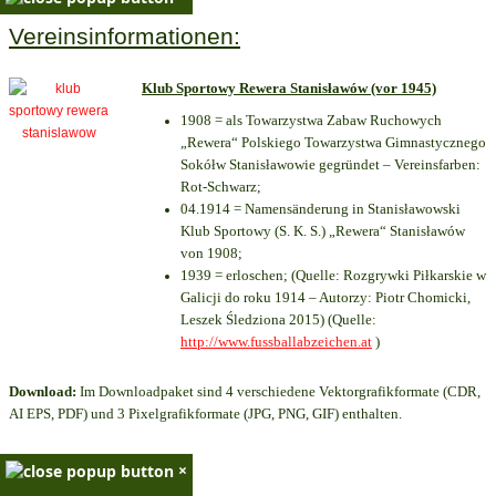
Vereinsinformationen:
Klub Sportowy Rewera Stanisławów (vor 1945)
1908 = als Towarzystwa Zabaw Ruchowych
„Rewera“ Polskiego Towarzystwa Gimnastycznego
Sokółw Stanisławowie gegründet – Vereinsfarben:
Rot-Schwarz;
04.1914 = Namensänderung in Stanisławowski
Klub Sportowy (S. K. S.) „Rewera“ Stanisławów
von 1908;
1939 = erloschen; (Quelle: Rozgrywki Piłkarskie w
Galicji do roku 1914 – Autorzy: Piotr Chomicki,
Leszek Śledziona 2015) (Quelle:
http://www.fussballabzeichen.at
)
Download:
Im Downloadpaket sind 4 verschiedene Vektorgrafikformate (CDR,
AI EPS, PDF) und 3 Pixelgrafikformate (JPG, PNG, GIF) enthalten.
×