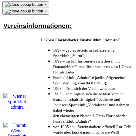
×
×
Vereinsinformationen:
I. Gross Floridsdorfer Fussballklub "Admira"
1897 – gab es bereits in Jedlesee einen
Sportklub „Sturm“;
1899 – im Juli fusionierte sich dieser mit
Donaufelder Fussballinteressierten zum I. Gross
Floridsdorfer
;
Fussballklub „Admira“ (Quelle: Allgemeine
Sport Zeitung, vom 04.03.1900);
1903 – löste sich der Verein wieder auf;
1905 – vereinigten sich die wilden Vereine
Burschenschaft „Einigkeit“ Jedlesee und
Jedleseer Sportklub „Vindobona“ und nahmen
dabei wieder
den ehemaligen Namen I. Gross Floridsdorfer
Fussballklub „Admira“
von 1905 an – Vereinsfarben: offiziell Rot-Gelb,
wurde aber kurz darauf in Schwarz-Weiß