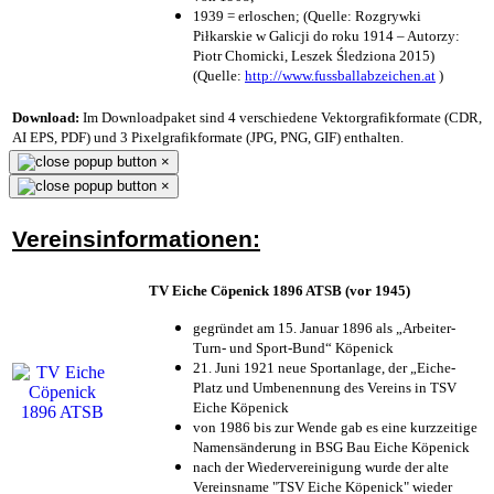
1939 = erloschen; (Quelle: Rozgrywki
Piłkarskie w Galicji do roku 1914 – Autorzy:
Piotr Chomicki, Leszek Śledziona 2015)
(Quelle:
http://www.fussballabzeichen.at
)
Download:
Im Downloadpaket sind 4 verschiedene Vektorgrafikformate (CDR,
AI EPS, PDF) und 3 Pixelgrafikformate (JPG, PNG, GIF) enthalten.
×
×
Vereinsinformationen:
TV Eiche Cöpenick 1896 ATSB (vor 1945)
gegründet am 15. Januar 1896 als „Arbeiter-
Turn- und Sport-Bund“ Köpenick
21. Juni 1921 neue Sportanlage, der „Eiche-
Platz und Umbenennung des Vereins in TSV
Eiche Köpenick
von 1986 bis zur Wende gab es eine kurzzeitige
Namensänderung in BSG Bau Eiche Köpenick
nach der Wiedervereinigung wurde der alte
Vereinsname "TSV Eiche Köpenick" wieder