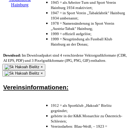
1945 = als Arbeiter Turn und Sport Verein
Hainburg 1934 reaktiviert;
1947 = in Sport Verein „Tabakfabrik“ Hainburg
1934 umbenannt;
1978 = Namensänderung in Sport Verein
„Austria-Tabak“ Hainburg;
1999 = offiziell aufgelöst;
1999 = Neugründung als Fussball Klub
Hainburg an der Donau;
Download:
Im Downloadpaket sind 4 verschiedene Vektorgrafikformate (CDR,
AI EPS, PDF) und 3 Pixelgrafikformate (JPG, PNG, GIF) enthalten.
×
×
Vereinsinformationen:
1912 = als Sportklub „Hakoah“ Bielitz
gegründet;
gehörte in der K&K Monarchie zu Österreich-
Schlesien;
Vereinsfarben: Blau-Weiß; – 1923 =