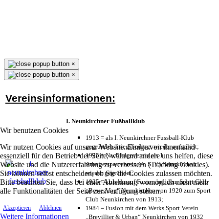
×
×
Vereinsinformationen:
I. Neunkirchner Fußballklub
Wir benutzen Cookies
1913 = als I. Neunkirchner Fussball-Klub
Wir nutzen Cookies auf unserer Website. Einige von ihnen sind
gegründet, kriegsbedingt wieder aufgelöst;
essenziell für den Betrieb der Seite, während andere uns helfen, diese
1925 = Nachfolgeverein als 1.
Website und die Nutzererfahrung zu verbessern (Tracking Cookies).
Arbeitersportverein (A. S. V.) Neunkirchen
Sie können selbst entscheiden, ob Sie die Cookies zulassen möchten.
wieder gegründet;
Bitte beachten Sie, dass bei einer Ablehnung womöglich nicht mehr
1925 = kurz darauf Fusion mit dem Sport Club
alle Funktionalitäten der Seite zur Verfügung stehen.
„Bewegung“ Neunkirchen von 1920 zum Sport
Club Neunkirchen von 1913;
1984 = Fusion mit dem Werks Sport Verein
Akzeptieren
Ablehnen
Weitere Informationen
„Brevillier & Urban“ Neunkirchen von 1932