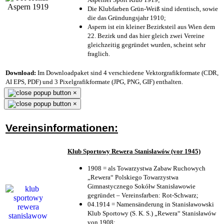
Die Klubfarben Grün-Weiß sind identisch, sowie
die das Gründungsjahr 1910
;
Aspern ist ein kleiner Bezirksteil aus Wien dem
22. Bezirk und das hier gleich zwei Vereine
gleichzeitig gegründet wurden, scheint sehr
fraglich.
Download:
Im Downloadpaket sind 4 verschiedene Vektorgrafikformate (CDR,
AI EPS, PDF) und 3 Pixelgrafikformate (JPG, PNG, GIF) enthalten.
×
×
Vereinsinformationen:
Klub Sportowy Rewera Stanisławów (vor 1945)
1908 = als Towarzystwa Zabaw Ruchowych
„Rewera“ Polskiego Towarzystwa
Gimnastycznego Sokółw Stanisławowie
gegründet – Vereinsfarben: Rot-Schwarz;
04.1914 = Namensänderung in Stanisławowski
Klub Sportowy (S. K. S.) „Rewera“ Stanisławów
von 1908;