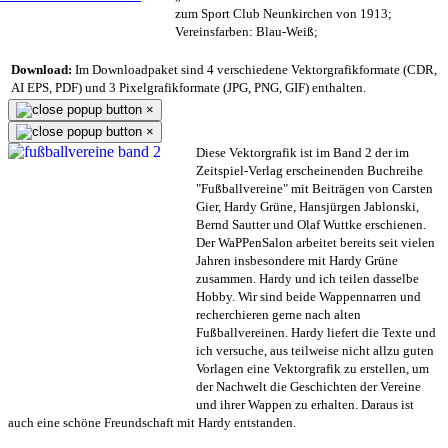
zum Sport Club Neunkirchen von 1913;
Vereinsfarben: Blau-Weiß;
Download:
Im Downloadpaket sind 4 verschiedene Vektorgrafikformate (CDR,
AI EPS, PDF) und 3 Pixelgrafikformate (JPG, PNG, GIF) enthalten.
×
×
Diese Vektorgrafik ist im Band 2 der im
Zeitspiel-Verlag erscheinenden Buchreihe
"Fußballvereine" mit Beiträgen von Carsten
Gier, Hardy Grüne, Hansjürgen Jablonski,
Bernd Sautter und Olaf Wuttke erschienen.
Der WaPPenSalon arbeitet bereits seit vielen
Jahren insbesondere mit Hardy Grüne
zusammen. Hardy und ich teilen dasselbe
Hobby. Wir sind beide Wappennarren und
recherchieren gerne nach alten
Fußballvereinen. Hardy liefert die Texte und
ich versuche, aus teilweise nicht allzu guten
Vorlagen eine Vektorgrafik zu erstellen, um
der Nachwelt die Geschichten der Vereine
und ihrer Wappen zu erhalten. Daraus ist
auch eine schöne Freundschaft mit Hardy entstanden.