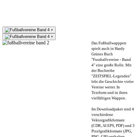
×
×
Das Fußballwapppen
spielt auch in Hardy
Grünes Buch
"Fussballvereine - Band
4" eine große Rolle. Mit
der Buchreihe
"ZEITSPIEL-Legenden"
lebt die Geschichte vieler
Vereine weiter. In
Textform und in ihren
vielfältigen Wappen.
Im Downloadpaket sind 4
verschiedene
Vektorgrafikformate
(CDR, AI EPS, PDF) und 3
Pixelgrafikformate (JPG,
PNG, GIF) enthalten.