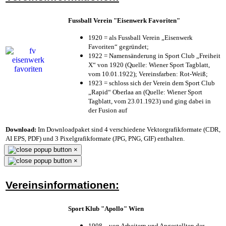
Fussball Verein "Eisenwerk Favoriten"
1920 = als Fussball Verein „Eisenwerk
Favoriten“ gegründet;
1922 = Namensänderung in Sport Club „Freiheit
X“ von 1920 (Quelle: Wiener Sport Tagblatt,
vom 10.01.1922); Vereinsfarben: Rot-Weiß;
1923 = schloss sich der Verein dem Sport Club
„Rapid“ Oberlaa an (Quelle: Wiener Sport
Tagblatt, vom 23.01.1923) und ging dabei in
der Fusion auf
Download:
Im Downloadpaket sind 4 verschiedene Vektorgrafikformate (CDR,
AI EPS, PDF) und 3 Pixelgrafikformate (JPG, PNG, GIF) enthalten.
×
×
Vereinsinformationen:
Sport Klub "Apollo" Wien
1908 – von Arbeitern und Angestellten der