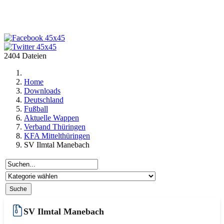
2404 Dateien
Home
Downloads
Deutschland
Fußball
Aktuelle Wappen
Verband Thüringen
KFA Mittelthüringen
SV Ilmtal Manebach
SV Ilmtal Manebach