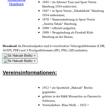
1945 = als Arbeiter Turn und Sport Verein
Hainburg 1934 reaktiviert;
1947 = in Sport Verein „Tabakfabrik“ Hainburg
1934 umbenannt;
1978 = Namensänderung in Sport Verein
„Austria-Tabak“ Hainburg;
1999 = offiziell aufgelöst;
1999 = Neugründung als Fussball Klub
Hainburg an der Donau;
Download:
Im Downloadpaket sind 4 verschiedene Vektorgrafikformate (CDR,
AI EPS, PDF) und 3 Pixelgrafikformate (JPG, PNG, GIF) enthalten.
×
×
Vereinsinformationen:
1912 = als Sportklub „Hakoah“ Bielitz
gegründet;
gehörte in der K&K Monarchie zu Österreich-
Schlesien;
Vereinsfarben: Blau-Weiß; – 1923 =