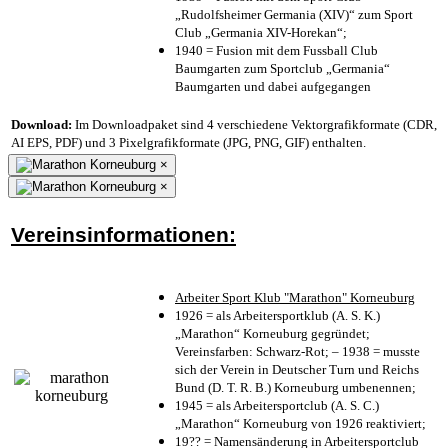
„Rudolfsheimer Germania (XIV)“ zum Sport
Club „Germania XIV-Horekan“;
1940 = Fusion mit dem Fussball Club
Baumgarten zum Sportclub „Germania“
Baumgarten und dabei aufgegangen
Download:
Im Downloadpaket sind 4 verschiedene Vektorgrafikformate (CDR,
AI EPS, PDF) und 3 Pixelgrafikformate (JPG, PNG, GIF) enthalten.
×
×
Vereinsinformationen:
Arbeiter Sport Klub "Marathon" Korneuburg
1926 = als Arbeitersportklub (A. S. K.)
„Marathon“ Korneuburg gegründet;
Vereinsfarben: Schwarz-Rot; – 1938 = musste
sich der Verein in Deutscher Turn und Reichs
Bund (D. T. R. B.) Korneuburg umbenennen;
1945 = als Arbeitersportclub (A. S. C.)
„Marathon“ Korneuburg von 1926 reaktiviert;
19?? = Namensänderung in Arbeitersportclub