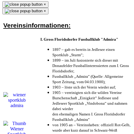
×
×
Vereinsinformationen:
I. Gross Floridsdorfer Fussballklub "Admira"
1897 – gab es bereits in Jedlesee einen
Sportklub „Sturm“;
1899 – im Juli fusionierte sich dieser mit
Donaufelder Fussballinteressierten zum I. Gross
Floridsdorfer
;
Fussballklub „Admira“ (Quelle: Allgemeine
Sport Zeitung, vom 04.03.1900);
1903 – löste sich der Verein wieder auf;
1905 – vereinigten sich die wilden Vereine
Burschenschaft „Einigkeit“ Jedlesee und
Jedleseer Sportklub „Vindobona“ und nahmen
dabei wieder
den ehemaligen Namen I. Gross Floridsdorfer
Fussballklub „Admira“
von 1905 an – Vereinsfarben: offiziell Rot-Gelb,
wurde aber kurz darauf in Schwarz-Weiß