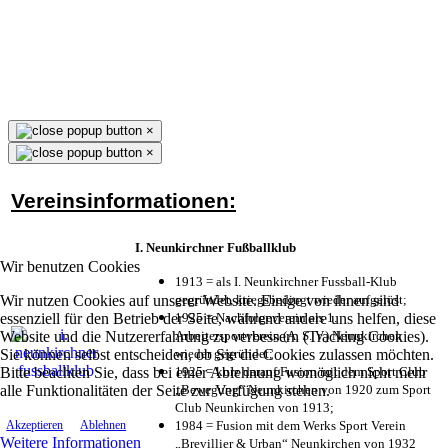
×
×
Vereinsinformationen:
I. Neunkirchner Fußballklub
Wir benutzen Cookies
1913 = als I. Neunkirchner Fussball-Klub
Wir nutzen Cookies auf unserer Website. Einige von ihnen sind
gegründet, kriegsbedingt wieder aufgelöst;
essenziell für den Betrieb der Seite, während andere uns helfen, diese
1925 = Nachfolgeverein als 1.
Website und die Nutzererfahrung zu verbessern (Tracking Cookies).
Arbeitersportverein (A. S. V.) Neunkirchen
Sie können selbst entscheiden, ob Sie die Cookies zulassen möchten.
wieder gegründet;
Bitte beachten Sie, dass bei einer Ablehnung womöglich nicht mehr
1925 = kurz darauf Fusion mit dem Sport Club
alle Funktionalitäten der Seite zur Verfügung stehen.
„Bewegung“ Neunkirchen von 1920 zum Sport
Club Neunkirchen von 1913;
1984 = Fusion mit dem Werks Sport Verein
Akzeptieren
Ablehnen
Weitere Informationen
„Brevillier & Urban“ Neunkirchen von 1932