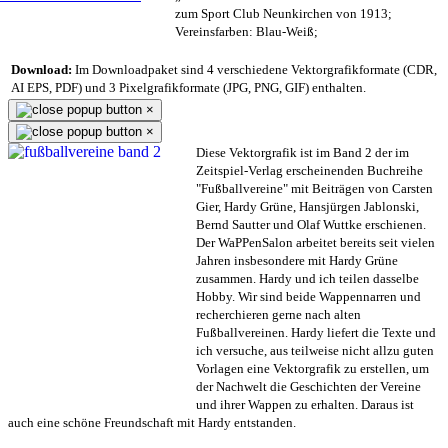
zum Sport Club Neunkirchen von 1913;
Vereinsfarben: Blau-Weiß;
Download:
Im Downloadpaket sind 4 verschiedene Vektorgrafikformate (CDR,
AI EPS, PDF) und 3 Pixelgrafikformate (JPG, PNG, GIF) enthalten.
×
×
Diese Vektorgrafik ist im Band 2 der im
Zeitspiel-Verlag erscheinenden Buchreihe
"Fußballvereine" mit Beiträgen von Carsten
Gier, Hardy Grüne, Hansjürgen Jablonski,
Bernd Sautter und Olaf Wuttke erschienen.
Der WaPPenSalon arbeitet bereits seit vielen
Jahren insbesondere mit Hardy Grüne
zusammen. Hardy und ich teilen dasselbe
Hobby. Wir sind beide Wappennarren und
recherchieren gerne nach alten
Fußballvereinen. Hardy liefert die Texte und
ich versuche, aus teilweise nicht allzu guten
Vorlagen eine Vektorgrafik zu erstellen, um
der Nachwelt die Geschichten der Vereine
und ihrer Wappen zu erhalten. Daraus ist
auch eine schöne Freundschaft mit Hardy entstanden.