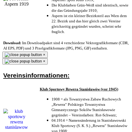
Die Klubfarben Grün-Weiß sind identisch, sowie
die das Gründungsjahr 1910
;
Aspern ist ein kleiner Bezirksteil aus Wien dem
22. Bezirk und das hier gleich zwei Vereine
gleichzeitig gegründet wurden, scheint sehr
fraglich.
Download:
Im Downloadpaket sind 4 verschiedene Vektorgrafikformate (CDR,
AI EPS, PDF) und 3 Pixelgrafikformate (JPG, PNG, GIF) enthalten.
×
×
Vereinsinformationen:
Klub Sportowy Rewera Stanisławów (vor 1945)
1908 = als Towarzystwa Zabaw Ruchowych
„Rewera“ Polskiego Towarzystwa
Gimnastycznego Sokółw Stanisławowie
gegründet – Vereinsfarben: Rot-Schwarz;
04.1914 = Namensänderung in Stanisławowski
Klub Sportowy (S. K. S.) „Rewera“ Stanisławów
von 1908;