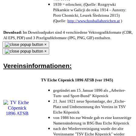
1939 = erloschen; (Quelle: Rozgrywki
Piłkarskie w Galicji do roku 1914 – Autorzy:
Piotr Chomicki, Leszek Śledziona 2015)
(Quelle:
http://www.fussballabzeichen.at
)
Download:
Im Downloadpaket sind 4 verschiedene Vektorgrafikformate (CDR,
AI EPS, PDF) und 3 Pixelgrafikformate (JPG, PNG, GIF) enthalten.
×
×
Vereinsinformationen:
TV Eiche Cöpenick 1896 ATSB (vor 1945)
gegründet am 15. Januar 1896 als „Arbeiter-
Turn- und Sport-Bund“ Köpenick
21. Juni 1921 neue Sportanlage, der „Eiche-
Platz und Umbenennung des Vereins in TSV
Eiche Köpenick
von 1986 bis zur Wende gab es eine kurzzeitige
Namensänderung in BSG Bau Eiche Köpenick
nach der Wiedervereinigung wurde der alte
Vereinsname "TSV Eiche Köpenick" wieder