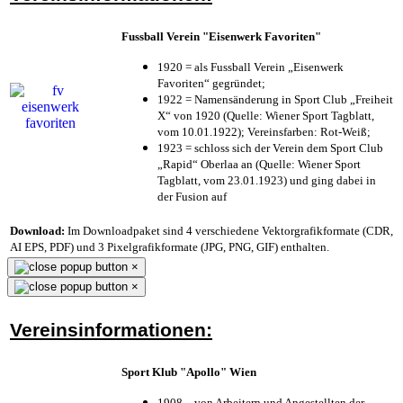
Fussball Verein "Eisenwerk Favoriten"
1920 = als Fussball Verein „Eisenwerk
Favoriten“ gegründet;
1922 = Namensänderung in Sport Club „Freiheit
X“ von 1920 (Quelle: Wiener Sport Tagblatt,
vom 10.01.1922); Vereinsfarben: Rot-Weiß;
1923 = schloss sich der Verein dem Sport Club
„Rapid“ Oberlaa an (Quelle: Wiener Sport
Tagblatt, vom 23.01.1923) und ging dabei in
der Fusion auf
Download:
Im Downloadpaket sind 4 verschiedene Vektorgrafikformate (CDR,
AI EPS, PDF) und 3 Pixelgrafikformate (JPG, PNG, GIF) enthalten.
×
×
Vereinsinformationen:
Sport Klub "Apollo" Wien
1908 – von Arbeitern und Angestellten der