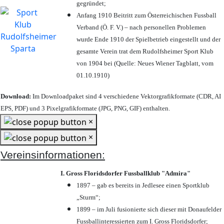
gegründet;
Anfang 1910 Beitritt zum Österreichischen Fussball
Verband (Ö. F. V.) – nach personellen Problemen
wurde Ende 1910 der Spielbetrieb eingestellt und der
gesamte Verein trat dem Rudolfsheimer Sport Klub
von 1904 bei (Quelle: Neues Wiener Tagblatt, vom
01.10.1910)
Download:
Im Downloadpaket sind 4 verschiedene Vektorgrafikformate (CDR, AI
EPS, PDF) und 3 Pixelgrafikformate (JPG, PNG, GIF) enthalten.
×
×
Vereinsinformationen:
I. Gross Floridsdorfer Fussballklub "Admira"
1897 – gab es bereits in Jedlesee einen Sportklub
„Sturm“;
1899 – im Juli fusionierte sich dieser mit Donaufelder
Fussballinteressierten zum I. Gross Floridsdorfer
;