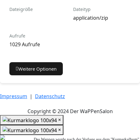
Dateigröße
Dateityp
application/zip
Aufrufe
1029 Aufrufe
Weitere Optionen
Impressum
|
Datenschutz
Copyright © 2024 Der WaPPenSalon
×
×
Das Wappen wurde nach der Vorlage aus dem "Kurmarkalbum"