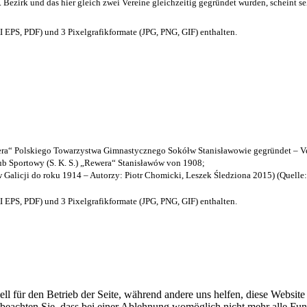
. Bezirk und das hier gleich zwei Vereine gleichzeitig gegründet wurden, scheint seh
EPS, PDF) und 3 Pixelgrafikformate (JPG, PNG, GIF) enthalten.
a“ Polskiego Towarzystwa Gimnastycznego Sokółw Stanisławowie gegründet – Ve
b Sportowy (S. K. S.) „Rewera“ Stanisławów von 1908;
w Galicji do roku 1914 – Autorzy: Piotr Chomicki, Leszek Śledziona 2015) (Quelle
EPS, PDF) und 3 Pixelgrafikformate (JPG, PNG, GIF) enthalten.
ell für den Betrieb der Seite, während andere uns helfen, diese Websit
 beachten Sie, dass bei einer Ablehnung womöglich nicht mehr alle Funk