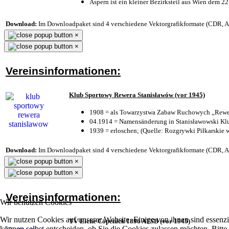
Aspern ist ein kleiner Bezirksteil aus Wien dem 22
Download:
Im Downloadpaket sind 4 verschiedene Vektorgrafikformate (CDR, AI 
×
×
Vereinsinformationen:
Klub Sportowy Rewera Stanisławów (vor 1945)
1908 = als Towarzystwa Zabaw Ruchowych „Rewer
04.1914 = Namensänderung in Stanisławowski Klu
1939 = erloschen; (Quelle: Rozgrywki Piłkarskie 
Download:
Im Downloadpaket sind 4 verschiedene Vektorgrafikformate (CDR, AI 
×
×
Vereinsinformationen:
Wir benutzen Cookies
Wir nutzen Cookies auf unserer Website. Einige von ihnen sind essenzi
TV Eiche Cöpenick 1896 ATSB (vor 1945)
können selbst entscheiden, ob Sie die Cookies zulassen möchten. Bitte