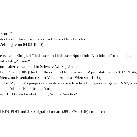
 „Sturm“;
der Fussballinteressierten zum I. Gross Floridsdorfer
;
 Zeitung, vom 04.03.1900);
henschaft „Einigkeit“ Jedlesee und Jedleseer Sportklub „Vindobona“ und nahmen d
sballklub „Admira“
wurde aber kurz darauf in Schwarz-Weiß geändert;
ra“ von 1905 (Quelle: Illustriertes ÖsterreichischesSportblatt, vom 28.02.1914);
 Wien zum Eisenbahner Sport Verein„Admira“ Wien von 1905;
OGAS“, dem Vorgänger des niederösterreichischen Energieversorgers „EVN“, wurde
nung „Admira-Energie“ geführt;
 von 1908 zum Fussball Club „Admira-Wacker“
EPS, PDF) und 3 Pixelgrafikformate (JPG, PNG, GIF) enthalten.