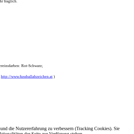
r fraglich.
reinsfarben: Rot-Schwarz;
:
http://www.fussballabzeichen.at
)
e und die Nutzererfahrung zu verbessern (Tracking Cookies). Sie
tionalitäten der Seite zur Verfügung stehen.