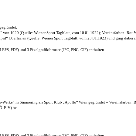
 gegründet;
“ von 1920 (Quelle: Wiener Sport Tagblatt, vom 10.01.1922); Vereinsfarben: Rot-
pid“ Oberlaa an (Quelle: Wiener Sport Tagblatt, vom 23.01.1923) und ging dabei i
EPS, PDF) und 3 Pixelgrafikformate (JPG, PNG, GIF) enthalten.
lo-Werke“ in Simmering als Sport Klub „Apollo“ Wien gegründet – Vereinsfarben: 
. F. V.) be
EPS, PDF) und 3 Pixelgrafikformate (JPG, PNG, GIF) enthalten.