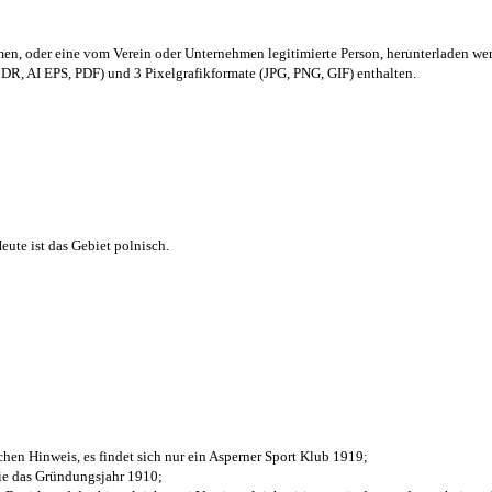
men,
oder eine vom Verein oder Unternehmen legitimierte Person,
herunterladen we
R, AI EPS, PDF) und 3 Pixelgrafikformate (JPG, PNG, GIF) enthalten.
ute ist das Gebiet polnisch.
chen Hinweis, es findet sich nur ein Asperner Sport Klub 1919
;
die das Gründungsjahr 1910
;