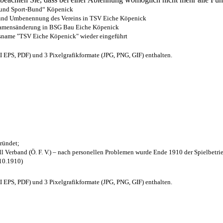
- und Sport-Bund“ Köpenick
z und Umbenennung des Vereins in TSV Eiche Köpenick
 Namensänderung in BSG Bau Eiche Köpenick
nsname "TSV Eiche Köpenick" wieder eingeführt
EPS, PDF) und 3 Pixelgrafikformate (JPG, PNG, GIF) enthalten.
ründet;
l Verband (Ö. F. V.) – nach personellen Problemen wurde Ende 1910 der Spielbetri
.10.1910)
EPS, PDF) und 3 Pixelgrafikformate (JPG, PNG, GIF) enthalten.