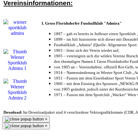
Vereinsinformationen:
I. Gross Floridsdorfer Fussballklub "Admira"
1897 – gab es bereits in Jedlesee einen Sportklub
1899 – im Juli fusionierte sich dieser mit Donaufel
Fussballklub „Admira“ (Quelle: Allgemeine Sport
1903 – löste sich der Verein wieder auf;
1905 – vereinigten sich die wilden Vereine Bursc
den ehemaligen Namen I. Gross Floridsdorfer Fus
von 1905 an – Vereinsfarben: offiziell Rot-Gelb, 
1914 – Namensänderung in Wiener Sport Club „Admi
1951 – Fusion mit dem Eisenbahner Sport Verein
1960 – mit dem Einstieg des Sponsors „NEWAG-NI
von 1905 geändert, jedoch unter der Kurzbezeich
1971 – Fusion mit dem Sportclub „Wacker“ Wien
Download:
Im Downloadpaket sind 4 verschiedene Vektorgrafikformate (CDR, AI 
×
×