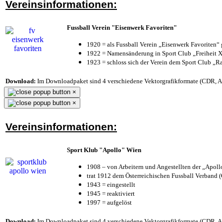
Vereinsinformationen:
Fussball Verein "Eisenwerk Favoriten"
1920 = als Fussball Verein „Eisenwerk Favoriten“
1922 = Namensänderung in Sport Club „Freiheit X
1923 = schloss sich der Verein dem Sport Club „Ra
Download:
Im Downloadpaket sind 4 verschiedene Vektorgrafikformate (CDR, AI 
×
×
Vereinsinformationen:
Sport Klub "Apollo" Wien
1908 – von Arbeitern und Angestellten der „Apol
trat 1912 dem Österreichischen Fussball Verband (Ö
1943 = eingestellt
1945 = reaktiviert
1997 = aufgelöst
Download:
Im Downloadpaket sind 4 verschiedene Vektorgrafikformate (CDR, AI 