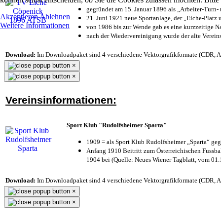
gegründet am 15. Januar 1896 als „Arbeiter-Turn
Akzeptieren
Ablehnen
21. Juni 1921 neue Sportanlage, der „Eiche-Plat
Weitere Informationen
von 1986 bis zur Wende gab es eine kurzzeitige
nach der Wiedervereinigung wurde der alte Verei
Download:
Im Downloadpaket sind 4 verschiedene Vektorgrafikformate (CDR, AI 
×
×
Vereinsinformationen:
Sport Klub "Rudolfsheimer Sparta"
1909 = als Sport Klub Rudolfsheimer „Sparta“ geg
Anfang 1910 Beitritt zum Österreichischen Fussbal
1904 bei (Quelle: Neues Wiener Tagblatt, vom 01
Download:
Im Downloadpaket sind 4 verschiedene Vektorgrafikformate (CDR, AI 
×
×