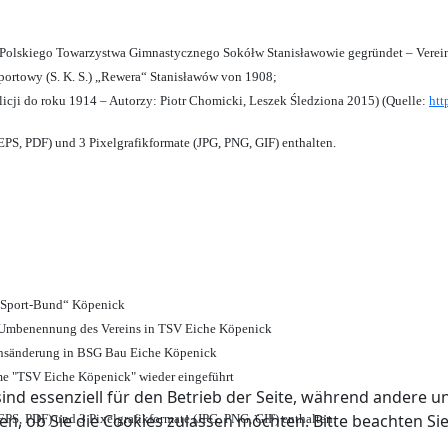
olskiego Towarzystwa Gimnastycznego Sokółw Stanisławowie gegründet – Verein
ortowy (S. K. S.) „Rewera“ Stanisławów von 1908;
licji do roku 1914 – Autorzy: Piotr Chomicki, Leszek Śledziona 2015) (Quelle:
htt
PS, PDF) und 3 Pixelgrafikformate (JPG, PNG, GIF) enthalten.
d Sport-Bund“ Köpenick
nd Umbenennung des Vereins in TSV Eiche Köpenick
ensänderung in BSG Bau Eiche Köpenick
me "TSV Eiche Köpenick" wieder eingeführt
ind essenziell für den Betrieb der Seite, während andere u
en, ob Sie die Cookies zulassen möchten. Bitte beachten Si
PS, PDF) und 3 Pixelgrafikformate (JPG, PNG, GIF) enthalten.