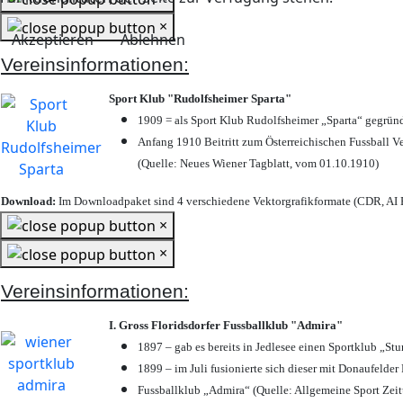
×
Akzeptieren
Ablehnen
Vereinsinformationen:
Sport Klub "Rudolfsheimer Sparta"
1909 = als Sport Klub Rudolfsheimer „Sparta“ gegründ
Anfang 1910 Beitritt zum Österreichischen Fussball Ve
(Quelle: Neues Wiener Tagblatt, vom 01.10.1910)
Download:
Im Downloadpaket sind 4 verschiedene Vektorgrafikformate (CDR, AI E
×
×
Vereinsinformationen:
I. Gross Floridsdorfer Fussballklub "Admira"
1897 – gab es bereits in Jedlesee einen Sportklub „St
1899 – im Juli fusionierte sich dieser mit Donaufelder 
Fussballklub „Admira“ (Quelle: Allgemeine Sport Zei