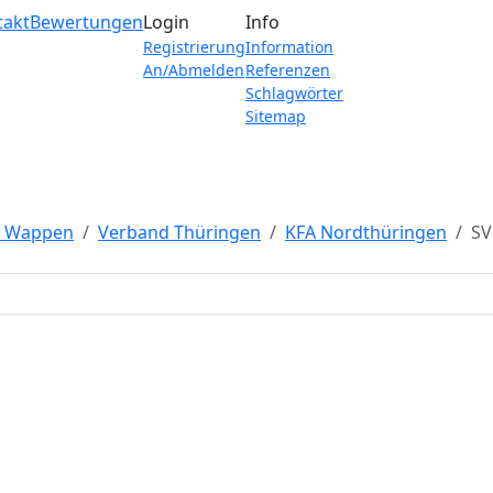
takt
Bewertungen
Login
Info
Registrierung
Information
An/Abmelden
Referenzen
Schlagwörter
Sitemap
e Wappen
Verband Thüringen
KFA Nordthüringen
SV