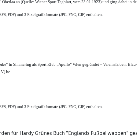
 Oberlaa an (Quelle: Wiener Sport Tagblatt, vom 23.01.1923) und ging dabei in de
PS, PDF) und 3 Pixelgrafikformate (JPG, PNG, GIF) enthalten.
erke“ in Simmering als Sport Klub „Apollo“ Wien gegründet – Vereinsfarben: Blau
 V.) be
PS, PDF) und 3 Pixelgrafikformate (JPG, PNG, GIF) enthalten.
den für Hardy Grünes Buch "Englands Fußballwappen" geze