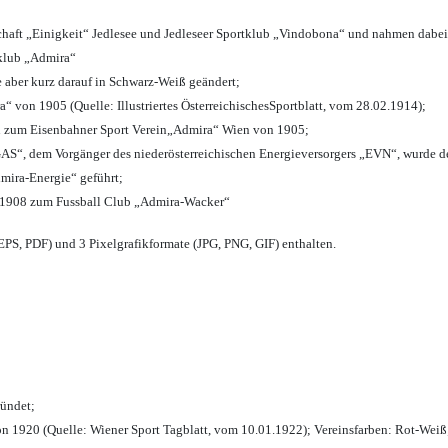
chaft „Einigkeit“ Jedlesee und Jedleseer Sportklub „Vindobona“ und nahmen dabei
lklub „Admira“
e aber kurz darauf in Schwarz-Weiß geändert;
von 1905 (Quelle: Illustriertes ÖsterreichischesSportblatt, vom 28.02.1914);
n zum Eisenbahner Sport Verein„Admira“ Wien von 1905;
“, dem Vorgänger des niederösterreichischen Energieversorgers „EVN“, wurde de
mira-Energie“ geführt;
 1908 zum Fussball Club „Admira-Wacker“
PS, PDF) und 3 Pixelgrafikformate (JPG, PNG, GIF) enthalten.
ründet;
n 1920 (Quelle: Wiener Sport Tagblatt, vom 10.01.1922); Vereinsfarben: Rot-Weiß