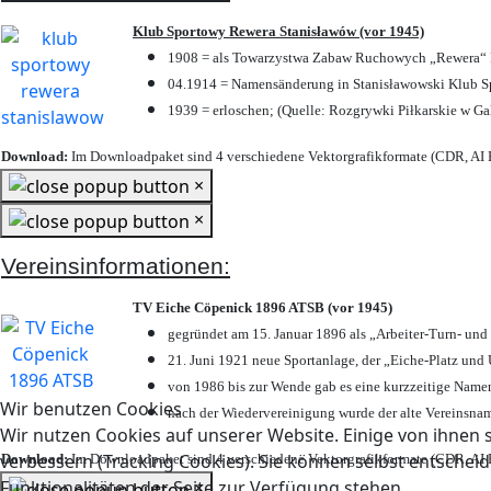
Klub Sportowy Rewera Stanisławów (vor 1945)
1908 = als Towarzystwa Zabaw Ruchowych „Rewera“ P
04.1914 = Namensänderung in Stanisławowski Klub Sp
1939 = erloschen; (Quelle: Rozgrywki Piłkarskie w Ga
Download:
Im Downloadpaket sind 4 verschiedene Vektorgrafikformate (CDR, AI E
×
×
Vereinsinformationen:
TV Eiche Cöpenick 1896 ATSB (vor 1945)
gegründet am 15. Januar 1896 als „Arbeiter-Turn- un
21. Juni 1921 neue Sportanlage, der „Eiche-Platz u
von 1986 bis zur Wende gab es eine kurzzeitige Nam
Wir benutzen Cookies
nach der Wiedervereinigung wurde der alte Vereinsna
Wir nutzen Cookies auf unserer Website. Einige von ihnen s
verbessern (Tracking Cookies). Sie können selbst entscheid
Download:
Im Downloadpaket sind 4 verschiedene Vektorgrafikformate (CDR, AI E
Funktionalitäten der Seite zur Verfügung stehen.
×