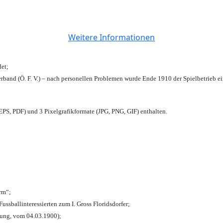
Weitere Informationen
et;
rband (Ö. F. V.) – nach personellen Problemen wurde Ende 1910 der Spielbetrieb e
PS, PDF) und 3 Pixelgrafikformate (JPG, PNG, GIF) enthalten.
urm“;
Fussballinteressierten zum I. Gross Floridsdorfer
;
tung, vom 04.03.1900);