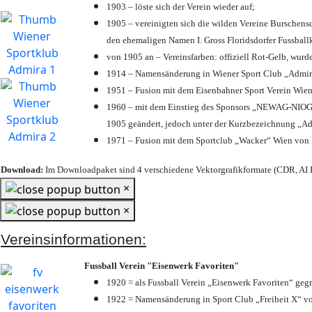
1903 – löste sich der Verein wieder auf;
1905 – vereinigten sich die wilden Vereine Burschens
den ehemaligen Namen I. Gross Floridsdorfer Fussbal
von 1905 an – Vereinsfarben: offiziell Rot-Gelb, wurd
1914 – Namensänderung in Wiener Sport Club „Admira“ 
1951 – Fusion mit dem Eisenbahner Sport Verein Wie
1960 – mit dem Einstieg des Sponsors „NEWAG-NIOGAS
1905 geändert, jedoch unter der Kurzbezeichnung „Ad
1971 – Fusion mit dem Sportclub „Wacker“ Wien von
Download:
Im Downloadpaket sind 4 verschiedene Vektorgrafikformate (CDR, AI E
×
×
Vereinsinformationen:
Fussball Verein "Eisenwerk Favoriten"
1920 = als Fussball Verein „Eisenwerk Favoriten“ geg
1922 = Namensänderung in Sport Club „Freiheit X“ vo