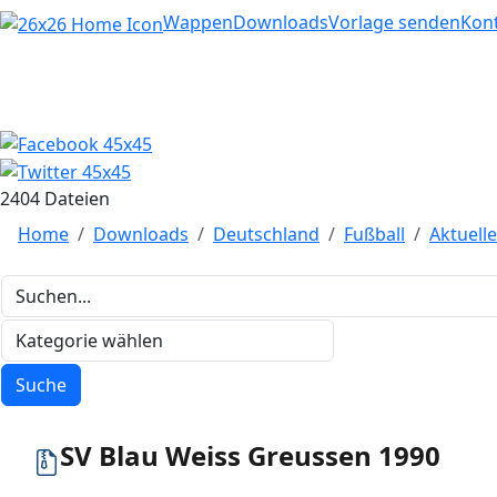
Home
Wappen
Downloads
Vorlage senden
Kon
2404 Dateien
Home
Downloads
Deutschland
Fußball
Aktuell
SV Blau Weiss Greussen 1990