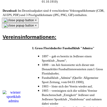
01.10.1910)
Download:
Im Downloadpaket sind 4 verschiedene Vektorgrafikformate (CDR,
AI EPS, PDF) und 3 Pixelgrafikformate (JPG, PNG, GIF) enthalten.
×
×
Vereinsinformationen:
I. Gross Floridsdorfer Fussballklub "Admira"
1897 – gab es bereits in Jedlesee einen
Sportklub „Sturm“;
1899 – im Juli fusionierte sich dieser mit
Donaufelder Fussballinteressierten zum I. Gross
Floridsdorfer
;
Fussballklub „Admira“ (Quelle: Allgemeine
Sport Zeitung, vom 04.03.1900);
1903 – löste sich der Verein wieder auf;
1905 – vereinigten sich die wilden Vereine
Burschenschaft „Einigkeit“ Jedlesee und
Jedleseer Sportklub „Vindobona“ und nahmen
dabei wieder