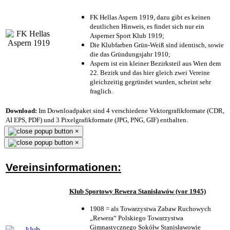
FK Hellas Aspern 1919, dazu gibt es keinen
deutlichen Hinweis, es findet sich nur ein
Asperner Sport Klub 1919
;
Die Klubfarben Grün-Weiß sind identisch, sowie
die das Gründungsjahr 1910
;
Aspern ist ein kleiner Bezirksteil aus Wien dem
22. Bezirk und das hier gleich zwei Vereine
gleichzeitig gegründet wurden, scheint sehr
fraglich.
Download:
Im Downloadpaket sind 4 verschiedene Vektorgrafikformate (CDR,
AI EPS, PDF) und 3 Pixelgrafikformate (JPG, PNG, GIF) enthalten.
×
×
Vereinsinformationen:
Klub Sportowy Rewera Stanisławów (vor 1945)
1908 = als Towarzystwa Zabaw Ruchowych
„Rewera“ Polskiego Towarzystwa
Gimnastycznego Sokółw Stanisławowie