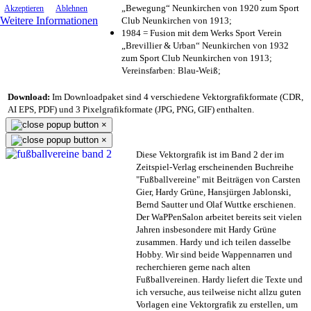
„Bewegung“ Neunkirchen von 1920 zum Sport
Akzeptieren
Ablehnen
Weitere Informationen
Club Neunkirchen von 1913;
1984 = Fusion mit dem Werks Sport Verein
„Brevillier & Urban“ Neunkirchen von 1932
zum Sport Club Neunkirchen von 1913;
Vereinsfarben: Blau-Weiß;
Download:
Im Downloadpaket sind 4 verschiedene Vektorgrafikformate (CDR,
AI EPS, PDF) und 3 Pixelgrafikformate (JPG, PNG, GIF) enthalten.
×
×
Diese Vektorgrafik ist im Band 2 der im
Zeitspiel-Verlag erscheinenden Buchreihe
"Fußballvereine" mit Beiträgen von Carsten
Gier, Hardy Grüne, Hansjürgen Jablonski,
Bernd Sautter und Olaf Wuttke erschienen.
Der WaPPenSalon arbeitet bereits seit vielen
Jahren insbesondere mit Hardy Grüne
zusammen. Hardy und ich teilen dasselbe
Hobby. Wir sind beide Wappennarren und
recherchieren gerne nach alten
Fußballvereinen. Hardy liefert die Texte und
ich versuche, aus teilweise nicht allzu guten
Vorlagen eine Vektorgrafik zu erstellen, um