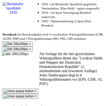
1920 = als Berndorfer Sportklub gegründet;
Vereinsfarben: Blau-Weiß – später eingestellt;
1934 = als Sport Vereinigung Berndorf
reaktiviert;
1945 = Namensänderung in Sport Klub
Berndorf;
Download:
Im Downloadpaket sind 4 verschiedene Vektorgrafikformate (CDR,
AI EPS, PDF) und 3 Pixelgrafikformate (JPG, PNG, GIF) enthalten.
×
×
Als Vorlage für die hier gezeichneten
Vektorgrafiken diente das "Lexikon Städte
und Wappen der Deutschen
Demokratischen Republik" (2.
neubearbeitete und erweiterte Auflage)
Jedes Stadtwappen liegt in 4
Vektorgrafikformaten vor (EPS, CDR, AI,
PDF).
×
×