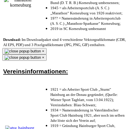
Bund (D. T. R. B.) Korneuburg umbenennen;
1945 = als Arbeitersportclub (A. S. C.)
„Marathon“ Korneuburg von 1926 reaktiviert;
19?? = Namensänderung in Arbeitersportclub
(A. S. C.) „Marathon-Sparkasse“ Korneuburg;
2019 in SC Korneuburg umbenannt
Download:
Im Downloadpaket sind 4 verschiedene Vektorgrafikformate (CDR,
AI EPS, PDF) und 3 Pixelgrafikformate (JPG, PNG, GIF) enthalten.
×
×
Vereinsinformationen:
1921 = als Arbeiter Sport Club „Sturm“
Hainburg an der Donau gegründet; (Quelle:
Wiener Sport Tagblatt, vom 13.04.1922);
Vereinsfarben: Blau-Schwarz;
1934 = Namensänderung in Vaterländischer
Sport Club Hainburg 1921, aber noch im selben
Jahr löste sich der Verein auf;
1919 = Gründung Hainburger Sport Club,