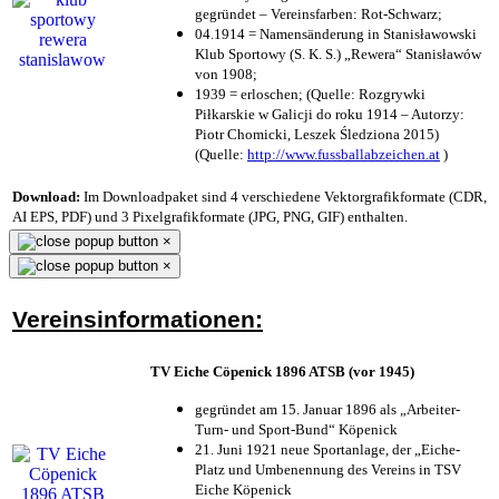
gegründet – Vereinsfarben: Rot-Schwarz;
04.1914 = Namensänderung in Stanisławowski
Klub Sportowy (S. K. S.) „Rewera“ Stanisławów
von 1908;
1939 = erloschen; (Quelle: Rozgrywki
Piłkarskie w Galicji do roku 1914 – Autorzy:
Piotr Chomicki, Leszek Śledziona 2015)
(Quelle:
http://www.fussballabzeichen.at
)
Download:
Im Downloadpaket sind 4 verschiedene Vektorgrafikformate (CDR,
AI EPS, PDF) und 3 Pixelgrafikformate (JPG, PNG, GIF) enthalten.
×
×
Vereinsinformationen:
TV Eiche Cöpenick 1896 ATSB (vor 1945)
gegründet am 15. Januar 1896 als „Arbeiter-
Turn- und Sport-Bund“ Köpenick
21. Juni 1921 neue Sportanlage, der „Eiche-
Platz und Umbenennung des Vereins in TSV
Eiche Köpenick