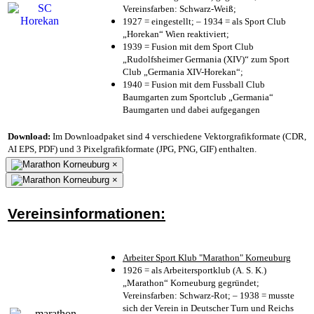
Vereinsfarben: Schwarz-Weiß;
1927 = eingestellt; – 1934 = als Sport Club
„Horekan“ Wien reaktiviert;
1939 = Fusion mit dem Sport Club
„Rudolfsheimer Germania (XIV)“ zum Sport
Club „Germania XIV-Horekan“;
1940 = Fusion mit dem Fussball Club
Baumgarten zum Sportclub „Germania“
Baumgarten und dabei aufgegangen
Download:
Im Downloadpaket sind 4 verschiedene Vektorgrafikformate (CDR,
AI EPS, PDF) und 3 Pixelgrafikformate (JPG, PNG, GIF) enthalten.
×
×
Vereinsinformationen:
Arbeiter Sport Klub "Marathon" Korneuburg
1926 = als Arbeitersportklub (A. S. K.)
„Marathon“ Korneuburg gegründet;
Vereinsfarben: Schwarz-Rot; – 1938 = musste
sich der Verein in Deutscher Turn und Reichs