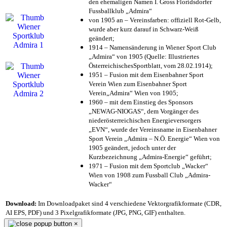
den ehemaligen Namen I. Gross Floridsdorfer
Fussballklub „Admira“
von 1905 an – Vereinsfarben: offiziell Rot-Gelb,
wurde aber kurz darauf in Schwarz-Weiß
geändert;
1914 – Namensänderung in Wiener Sport Club
„Admira“ von 1905 (Quelle: Illustriertes
ÖsterreichischesSportblatt, vom 28.02.1914);
1951 – Fusion mit dem Eisenbahner Sport
Verein Wien zum Eisenbahner Sport
Verein„Admira“ Wien von 1905;
1960 – mit dem Einstieg des Sponsors
„NEWAG-NIOGAS“, dem Vorgänger des
niederösterreichischen Energieversorgers
„EVN“, wurde der Vereinsname in Eisenbahner
Sport Verein „Admira – N.Ö. Energie“ Wien von
1905 geändert, jedoch unter der
Kurzbezeichnung „Admira-Energie“ geführt;
1971 – Fusion mit dem Sportclub „Wacker“
Wien von 1908 zum Fussball Club „Admira-
Wacker“
Download:
Im Downloadpaket sind 4 verschiedene Vektorgrafikformate (CDR,
AI EPS, PDF) und 3 Pixelgrafikformate (JPG, PNG, GIF) enthalten.
×