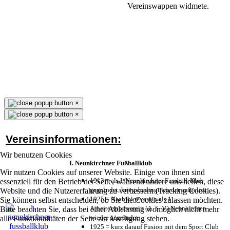
Vereinswappen widmete.
×
×
Vereinsinformationen:
Wir benutzen Cookies
I. Neunkirchner Fußballklub
Wir nutzen Cookies auf unserer Website. Einige von ihnen sind
1913 = als I. Neunkirchner Fussball-Klub
essenziell für den Betrieb der Seite, während andere uns helfen, diese
gegründet, kriegsbedingt wieder aufgelöst;
Website und die Nutzererfahrung zu verbessern (Tracking Cookies).
1925 = Nachfolgeverein als 1.
Sie können selbst entscheiden, ob Sie die Cookies zulassen möchten.
Arbeitersportverein (A. S. V.) Neunkirchen
Bitte beachten Sie, dass bei einer Ablehnung womöglich nicht mehr
wieder gegründet;
alle Funktionalitäten der Seite zur Verfügung stehen.
1925 = kurz darauf Fusion mit dem Sport Club