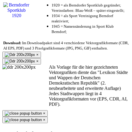
1920 = als Berndorfer Sportklub gegründet;
Vereinsfarben: Blau-Weiß – später eingestellt;
1934 = als Sport Vereinigung Berndorf
reaktiviert;
1945 = Namensänderung in Sport Klub
Berndorf;
Download:
Im Downloadpaket sind 4 verschiedene Vektorgrafikformate (CDR,
AI EPS, PDF) und 3 Pixelgrafikformate (JPG, PNG, GIF) enthalten.
×
×
Als Vorlage für die hier gezeichneten
Vektorgrafiken diente das "Lexikon Städte
und Wappen der Deutschen
Demokratischen Republik" (2.
neubearbeitete und erweiterte Auflage)
Jedes Stadtwappen liegt in 4
Vektorgrafikformaten vor (EPS, CDR, AI,
PDF).
×
×