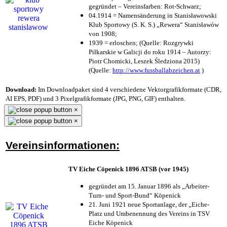
gegründet – Vereinsfarben: Rot-Schwarz;
04.1914 = Namensänderung in Stanisławowski
Klub Sportowy (S. K. S.) „Rewera“ Stanisławów
von 1908;
1939 = erloschen; (Quelle: Rozgrywki
Piłkarskie w Galicji do roku 1914 – Autorzy:
Piotr Chomicki, Leszek Śledziona 2015)
(Quelle:
http://www.fussballabzeichen.at
)
Download:
Im Downloadpaket sind 4 verschiedene Vektorgrafikformate (CDR,
AI EPS, PDF) und 3 Pixelgrafikformate (JPG, PNG, GIF) enthalten.
×
×
Vereinsinformationen:
TV Eiche Cöpenick 1896 ATSB (vor 1945)
gegründet am 15. Januar 1896 als „Arbeiter-
Turn- und Sport-Bund“ Köpenick
21. Juni 1921 neue Sportanlage, der „Eiche-
Platz und Umbenennung des Vereins in TSV
Eiche Köpenick