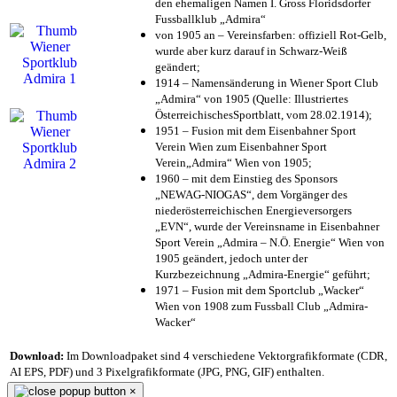
den ehemaligen Namen I. Gross Floridsdorfer
Fussballklub „Admira“
von 1905 an – Vereinsfarben: offiziell Rot-Gelb,
wurde aber kurz darauf in Schwarz-Weiß
geändert;
1914 – Namensänderung in Wiener Sport Club
„Admira“ von 1905 (Quelle: Illustriertes
ÖsterreichischesSportblatt, vom 28.02.1914);
1951 – Fusion mit dem Eisenbahner Sport
Verein Wien zum Eisenbahner Sport
Verein„Admira“ Wien von 1905;
1960 – mit dem Einstieg des Sponsors
„NEWAG-NIOGAS“, dem Vorgänger des
niederösterreichischen Energieversorgers
„EVN“, wurde der Vereinsname in Eisenbahner
Sport Verein „Admira – N.Ö. Energie“ Wien von
1905 geändert, jedoch unter der
Kurzbezeichnung „Admira-Energie“ geführt;
1971 – Fusion mit dem Sportclub „Wacker“
Wien von 1908 zum Fussball Club „Admira-
Wacker“
Download:
Im Downloadpaket sind 4 verschiedene Vektorgrafikformate (CDR,
AI EPS, PDF) und 3 Pixelgrafikformate (JPG, PNG, GIF) enthalten.
×