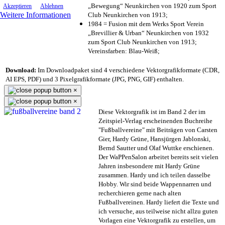
„Bewegung“ Neunkirchen von 1920 zum Sport
Akzeptieren
Ablehnen
Weitere Informationen
Club Neunkirchen von 1913;
1984 = Fusion mit dem Werks Sport Verein
„Brevillier & Urban“ Neunkirchen von 1932
zum Sport Club Neunkirchen von 1913;
Vereinsfarben: Blau-Weiß;
Download:
Im Downloadpaket sind 4 verschiedene Vektorgrafikformate (CDR,
AI EPS, PDF) und 3 Pixelgrafikformate (JPG, PNG, GIF) enthalten.
×
×
Diese Vektorgrafik ist im Band 2 der im
Zeitspiel-Verlag erscheinenden Buchreihe
"Fußballvereine" mit Beiträgen von Carsten
Gier, Hardy Grüne, Hansjürgen Jablonski,
Bernd Sautter und Olaf Wuttke erschienen.
Der WaPPenSalon arbeitet bereits seit vielen
Jahren insbesondere mit Hardy Grüne
zusammen. Hardy und ich teilen dasselbe
Hobby. Wir sind beide Wappennarren und
recherchieren gerne nach alten
Fußballvereinen. Hardy liefert die Texte und
ich versuche, aus teilweise nicht allzu guten
Vorlagen eine Vektorgrafik zu erstellen, um