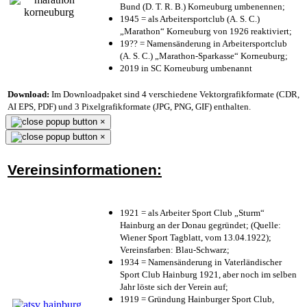
Bund (D. T. R. B.) Korneuburg umbenennen;
1945 = als Arbeitersportclub (A. S. C.)
„Marathon“ Korneuburg von 1926 reaktiviert;
19?? = Namensänderung in Arbeitersportclub
(A. S. C.) „Marathon-Sparkasse“ Korneuburg;
2019 in SC Korneuburg umbenannt
Download:
Im Downloadpaket sind 4 verschiedene Vektorgrafikformate (CDR,
AI EPS, PDF) und 3 Pixelgrafikformate (JPG, PNG, GIF) enthalten.
×
×
Vereinsinformationen:
1921 = als Arbeiter Sport Club „Sturm“
Hainburg an der Donau gegründet; (Quelle:
Wiener Sport Tagblatt, vom 13.04.1922);
Vereinsfarben: Blau-Schwarz;
1934 = Namensänderung in Vaterländischer
Sport Club Hainburg 1921, aber noch im selben
Jahr löste sich der Verein auf;
1919 = Gründung Hainburger Sport Club,