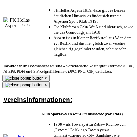
FK Hellas Aspern 1919, dazu gibt es keinen
deutlichen Hinweis, es findet sich nur ein
Asperner Sport Klub 1919
;
Die Klubfarben Grün-Weiß sind identisch, sowie
die das Gründungsjahr 1910
;
Aspern ist ein kleiner Bezirksteil aus Wien dem
22. Bezirk und das hier gleich zwei Vereine
gleichzeitig gegründet wurden, scheint sehr
fraglich.
Download:
Im Downloadpaket sind 4 verschiedene Vektorgrafikformate (CDR,
AI EPS, PDF) und 3 Pixelgrafikformate (JPG, PNG, GIF) enthalten.
×
×
Vereinsinformationen:
Klub Sportowy Rewera Stanisławów (vor 1945)
1908 = als Towarzystwa Zabaw Ruchowych
„Rewera“ Polskiego Towarzystwa
Gimnastycznego Sokółw Stanisławowie