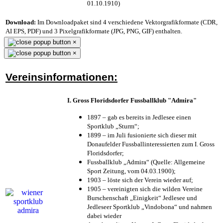
01.10.1910)
Download:
Im Downloadpaket sind 4 verschiedene Vektorgrafikformate (CDR,
AI EPS, PDF) und 3 Pixelgrafikformate (JPG, PNG, GIF) enthalten.
×
×
Vereinsinformationen:
I. Gross Floridsdorfer Fussballklub "Admira"
1897 – gab es bereits in Jedlesee einen
Sportklub „Sturm“;
1899 – im Juli fusionierte sich dieser mit
Donaufelder Fussballinteressierten zum I. Gross
Floridsdorfer
;
Fussballklub „Admira“ (Quelle: Allgemeine
Sport Zeitung, vom 04.03.1900);
1903 – löste sich der Verein wieder auf;
1905 – vereinigten sich die wilden Vereine
Burschenschaft „Einigkeit“ Jedlesee und
Jedleseer Sportklub „Vindobona“ und nahmen
dabei wieder