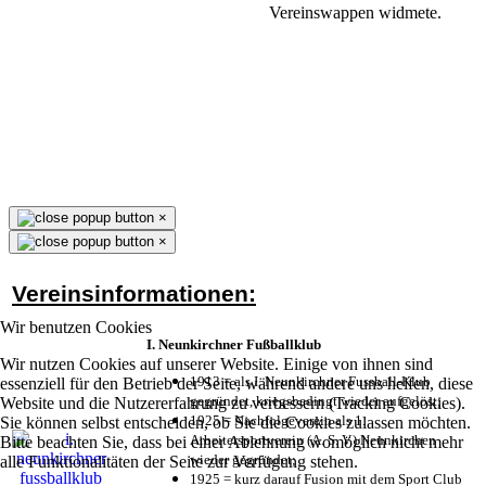
Vereinswappen widmete.
×
×
Vereinsinformationen:
Wir benutzen Cookies
I. Neunkirchner Fußballklub
Wir nutzen Cookies auf unserer Website. Einige von ihnen sind
1913 = als I. Neunkirchner Fussball-Klub
essenziell für den Betrieb der Seite, während andere uns helfen, diese
gegründet, kriegsbedingt wieder aufgelöst;
Website und die Nutzererfahrung zu verbessern (Tracking Cookies).
1925 = Nachfolgeverein als 1.
Sie können selbst entscheiden, ob Sie die Cookies zulassen möchten.
Arbeitersportverein (A. S. V.) Neunkirchen
Bitte beachten Sie, dass bei einer Ablehnung womöglich nicht mehr
wieder gegründet;
alle Funktionalitäten der Seite zur Verfügung stehen.
1925 = kurz darauf Fusion mit dem Sport Club