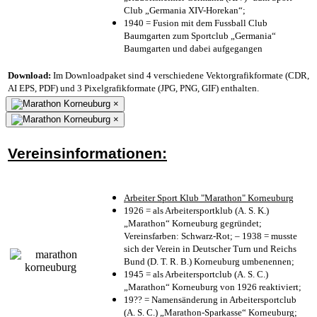
Club „Germania XIV-Horekan“;
1940 = Fusion mit dem Fussball Club
Baumgarten zum Sportclub „Germania“
Baumgarten und dabei aufgegangen
Download:
Im Downloadpaket sind 4 verschiedene Vektorgrafikformate (CDR,
AI EPS, PDF) und 3 Pixelgrafikformate (JPG, PNG, GIF) enthalten.
×
×
Vereinsinformationen:
Arbeiter Sport Klub "Marathon" Korneuburg
1926 = als Arbeitersportklub (A. S. K.)
„Marathon“ Korneuburg gegründet;
Vereinsfarben: Schwarz-Rot; – 1938 = musste
sich der Verein in Deutscher Turn und Reichs
Bund (D. T. R. B.) Korneuburg umbenennen;
1945 = als Arbeitersportclub (A. S. C.)
„Marathon“ Korneuburg von 1926 reaktiviert;
19?? = Namensänderung in Arbeitersportclub
(A. S. C.) „Marathon-Sparkasse“ Korneuburg;