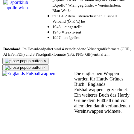
„Apollo“ Wien gegründet – Vereinsfarben:
Blau-Weiß;
trat 1912 dem Österreichischen Fussball
Verband (Ö. F. V.) be
1943 = eingestellt
1945 = reaktiviert
1997 = aufgelöst
Download:
Im Downloadpaket sind 4 verschiedene Vektorgrafikformate (CDR,
AI EPS, PDF) und 3 Pixelgrafikformate (JPG, PNG, GIF) enthalten.
×
×
Die englischen Wappen
wurden für Hardy Grünes
Buch "Englands
Fußballwappen" gezeichnet.
Ein weiteres Buch das Hardy
Grüne dem Fußball und vor
allem den damit verbundenen
Vereinswappen widmete.