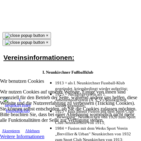
×
×
Vereinsinformationen:
I. Neunkirchner Fußballklub
Wir benutzen Cookies
1913 = als I. Neunkirchner Fussball-Klub
gegründet, kriegsbedingt wieder aufgelöst;
Wir nutzen Cookies auf unserer Website. Einige von ihnen sind
1925 = Nachfolgeverein als 1.
essenziell für den Betrieb der Seite, während andere uns helfen, diese
Arbeitersportverein (A. S. V.) Neunkirchen
Website und die Nutzererfahrung zu verbessern (Tracking Cookies).
wieder gegründet;
Sie können selbst entscheiden, ob Sie die Cookies zulassen möchten.
1925 = kurz darauf Fusion mit dem Sport Club
Bitte beachten Sie, dass bei einer Ablehnung womöglich nicht mehr
„Bewegung“ Neunkirchen von 1920 zum Sport
alle Funktionalitäten der Seite zur Verfügung stehen.
Club Neunkirchen von 1913;
1984 = Fusion mit dem Werks Sport Verein
Akzeptieren
Ablehnen
„Brevillier & Urban“ Neunkirchen von 1932
Weitere Informationen
zum Sport Club Neunkirchen von 1913;