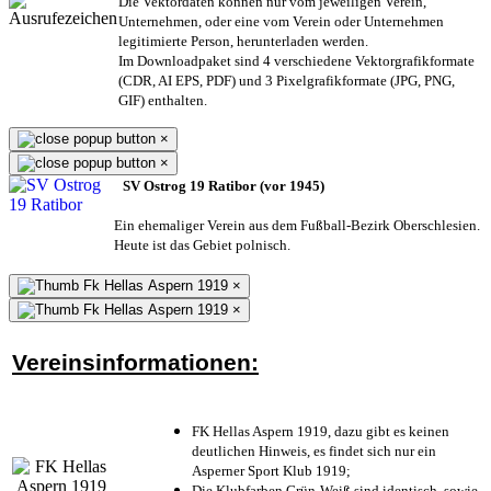
Die Vektordaten können nur vom jeweiligen Verein,
Unternehmen,
oder eine vom Verein oder Unternehmen
legitimierte Person,
herunterladen werden.
Im Downloadpaket sind 4 verschiedene Vektorgrafikformate
(CDR, AI EPS, PDF) und 3 Pixelgrafikformate (JPG, PNG,
GIF) enthalten.
×
×
SV Ostrog 19 Ratibor (vor 1945)
Ein ehemaliger Verein aus dem Fußball-Bezirk Oberschlesien.
Heute ist das Gebiet polnisch.
×
×
Vereinsinformationen:
FK Hellas Aspern 1919, dazu gibt es keinen
deutlichen Hinweis, es findet sich nur ein
Asperner Sport Klub 1919
;
Die Klubfarben Grün-Weiß sind identisch, sowie