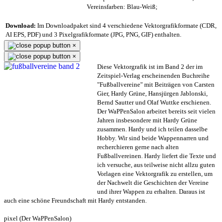
Vereinsfarben: Blau-Weiß;
Download:
Im Downloadpaket sind 4 verschiedene Vektorgrafikformate (CDR,
AI EPS, PDF) und 3 Pixelgrafikformate (JPG, PNG, GIF) enthalten.
×
×
Diese Vektorgrafik ist im Band 2 der im
Zeitspiel-Verlag erscheinenden Buchreihe
"Fußballvereine" mit Beiträgen von Carsten
Gier, Hardy Grüne, Hansjürgen Jablonski,
Bernd Sautter und Olaf Wuttke erschienen.
Der WaPPenSalon arbeitet bereits seit vielen
Jahren insbesondere mit Hardy Grüne
zusammen. Hardy und ich teilen dasselbe
Hobby. Wir sind beide Wappennarren und
recherchieren gerne nach alten
Fußballvereinen. Hardy liefert die Texte und
ich versuche, aus teilweise nicht allzu guten
Vorlagen eine Vektorgrafik zu erstellen, um
der Nachwelt die Geschichten der Vereine
und ihrer Wappen zu erhalten. Daraus ist
auch eine schöne Freundschaft mit Hardy entstanden.
pixel (Der WaPPenSalon)