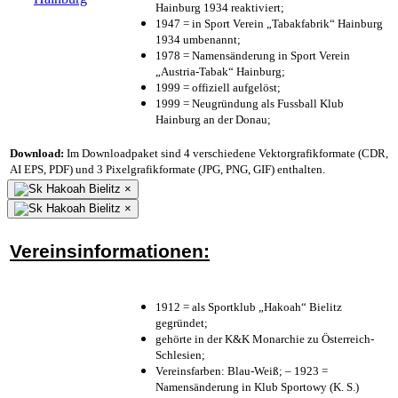
Hainburg 1934 reaktiviert;
1947 = in Sport Verein „Tabakfabrik“ Hainburg
1934 umbenannt;
1978 = Namensänderung in Sport Verein
„Austria-Tabak“ Hainburg;
1999 = offiziell aufgelöst;
1999 = Neugründung als Fussball Klub
Hainburg an der Donau;
Download:
Im Downloadpaket sind 4 verschiedene Vektorgrafikformate (CDR,
AI EPS, PDF) und 3 Pixelgrafikformate (JPG, PNG, GIF) enthalten.
×
×
Vereinsinformationen:
1912 = als Sportklub „Hakoah“ Bielitz
gegründet;
gehörte in der K&K Monarchie zu Österreich-
Schlesien;
Vereinsfarben: Blau-Weiß; – 1923 =
Namensänderung in Klub Sportowy (K. S.)