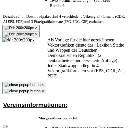
1945 = Namensänderung in Sport Klub
Berndorf;
Download:
Im Downloadpaket sind 4 verschiedene Vektorgrafikformate (CDR,
AI EPS, PDF) und 3 Pixelgrafikformate (JPG, PNG, GIF) enthalten.
×
×
Als Vorlage für die hier gezeichneten
Vektorgrafiken diente das "Lexikon Städte
und Wappen der Deutschen
Demokratischen Republik" (2.
neubearbeitete und erweiterte Auflage)
Jedes Stadtwappen liegt in 4
Vektorgrafikformaten vor (EPS, CDR, AI,
PDF).
×
×
Vereinsinformationen:
Margarethner Sportclub
1920 = als Margarethner Sport Club gegründet;