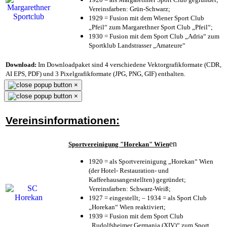
Vereinsfarben: Grün-Schwarz;
1929 = Fusion mit dem Wiener Sport Club
„Pfeil“ zum Margarethner Sport Club „Pfeil“;
1930 = Fusion mit dem Sport Club „Adria“ zum
Sportklub Landstrasser „Amateure“
Download:
Im Downloadpaket sind 4 verschiedene Vektorgrafikformate (CDR,
AI EPS, PDF) und 3 Pixelgrafikformate (JPG, PNG, GIF) enthalten.
×
×
Vereinsinformationen:
en
Sportvereinigung "Horekan" Wien
1920 = als Sportvereinigung „Horekan“ Wien
(der Hotel- Restauration- und
Kaffeehausangestellten) gegründet;
Vereinsfarben: Schwarz-Weiß;
1927 = eingestellt; – 1934 = als Sport Club
„Horekan“ Wien reaktiviert;
1939 = Fusion mit dem Sport Club
„Rudolfsheimer Germania (XIV)“ zum Sport