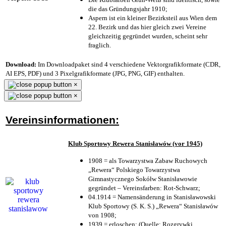
die das Gründungsjahr 1910
;
Aspern ist ein kleiner Bezirksteil aus Wien dem
22. Bezirk und das hier gleich zwei Vereine
gleichzeitig gegründet wurden, scheint sehr
fraglich.
Download:
Im Downloadpaket sind 4 verschiedene Vektorgrafikformate (CDR,
AI EPS, PDF) und 3 Pixelgrafikformate (JPG, PNG, GIF) enthalten.
×
×
Vereinsinformationen:
Klub Sportowy Rewera Stanisławów (vor 1945)
1908 = als Towarzystwa Zabaw Ruchowych
„Rewera“ Polskiego Towarzystwa
Gimnastycznego Sokółw Stanisławowie
gegründet – Vereinsfarben: Rot-Schwarz;
04.1914 = Namensänderung in Stanisławowski
Klub Sportowy (S. K. S.) „Rewera“ Stanisławów
von 1908;
1939 = erloschen; (Quelle: Rozgrywki