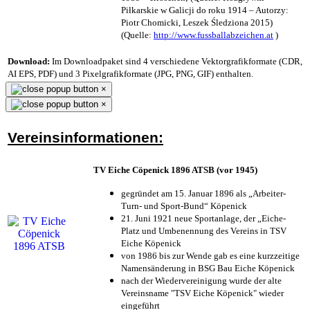
Piłkarskie w Galicji do roku 1914 – Autorzy:
Piotr Chomicki, Leszek Śledziona 2015)
(Quelle:
http://www.fussballabzeichen.at
)
Download:
Im Downloadpaket sind 4 verschiedene Vektorgrafikformate (CDR,
AI EPS, PDF) und 3 Pixelgrafikformate (JPG, PNG, GIF) enthalten.
×
×
Vereinsinformationen:
TV Eiche Cöpenick 1896 ATSB (vor 1945)
gegründet am 15. Januar 1896 als „Arbeiter-
Turn- und Sport-Bund“ Köpenick
21. Juni 1921 neue Sportanlage, der „Eiche-
Platz und Umbenennung des Vereins in TSV
Eiche Köpenick
von 1986 bis zur Wende gab es eine kurzzeitige
Namensänderung in BSG Bau Eiche Köpenick
nach der Wiedervereinigung wurde der alte
Vereinsname "TSV Eiche Köpenick" wieder
eingeführt