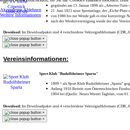
gegründet am 15. Januar 1896 als „Arbeiter-Turn
Akzeptieren
Ablehnen
21. Juni 1921 neue Sportanlage, der „Eiche-Plat
Weitere Informationen
von 1986 bis zur Wende gab es eine kurzzeitige
nach der Wiedervereinigung wurde der alte Verei
Download:
Im Downloadpaket sind 4 verschiedene Vektorgrafikformate (CDR, AI 
×
×
Vereinsinformationen:
Sport Klub "Rudolfsheimer Sparta"
1909 = als Sport Klub Rudolfsheimer „Sparta“ geg
Anfang 1910 Beitritt zum Österreichischen Fussbal
1904 bei (Quelle: Neues Wiener Tagblatt, vom 01
Download:
Im Downloadpaket sind 4 verschiedene Vektorgrafikformate (CDR, AI 
×
×