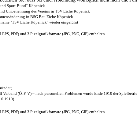
- und Sport-Bund“ Köpenick
z und Umbenennung des Vereins in TSV Eiche Köpenick
 Namensänderung in BSG Bau Eiche Köpenick
nsname "TSV Eiche Köpenick" wieder eingeführt
EPS, PDF) und 3 Pixelgrafikformate (JPG, PNG, GIF) enthalten.
ründet;
l Verband (Ö. F. V.) – nach personellen Problemen wurde Ende 1910 der Spielbetri
.10.1910)
EPS, PDF) und 3 Pixelgrafikformate (JPG, PNG, GIF) enthalten.