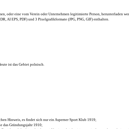
men,
oder eine vom Verein oder Unternehmen legitimierte Person,
herunterladen we
R, AI EPS, PDF) und 3 Pixelgrafikformate (JPG, PNG, GIF) enthalten.
ute ist das Gebiet polnisch.
chen Hinweis, es findet sich nur ein Asperner Sport Klub 1919
;
die das Gründungsjahr 1910
;