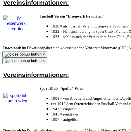
Vereinsinformationen:
Fussball Verein "Eisenwerk Favoriten"
1920 = als Fussball Verein „Eisenwerk Favoriten“
1922 = Namensänderung in Sport Club „Freiheit X
1923 = schloss sich der Verein dem Sport Club „Ra
Download:
Im Downloadpaket sind 4 verschiedene Vektorgrafikformate (CDR, AI 
×
×
Vereinsinformationen:
Sport Klub "Apollo" Wien
1908 – von Arbeitern und Angestellten der „Apol
trat 1912 dem Österreichischen Fussball Verband (Ö
1943 = eingestellt
1945 = reaktiviert
1997 = aufgelöst
Download:
Im Downloadpaket sind 4 verschiedene Vektorgrafikformate (CDR, AI 