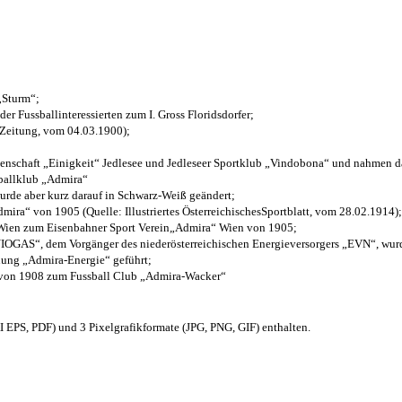
 „Sturm“;
der Fussballinteressierten zum I. Gross Floridsdorfer
;
 Zeitung, vom 04.03.1900);
henschaft „Einigkeit“ Jedlesee und Jedleseer Sportklub „Vindobona“ und nahmen d
sballklub „Admira“
wurde aber kurz darauf in Schwarz-Weiß geändert;
ra“ von 1905 (Quelle: Illustriertes ÖsterreichischesSportblatt, vom 28.02.1914);
 Wien zum Eisenbahner Sport Verein„Admira“ Wien von 1905;
OGAS“, dem Vorgänger des niederösterreichischen Energieversorgers „EVN“, wurde
nung „Admira-Energie“ geführt;
 von 1908 zum Fussball Club „Admira-Wacker“
EPS, PDF) und 3 Pixelgrafikformate (JPG, PNG, GIF) enthalten.