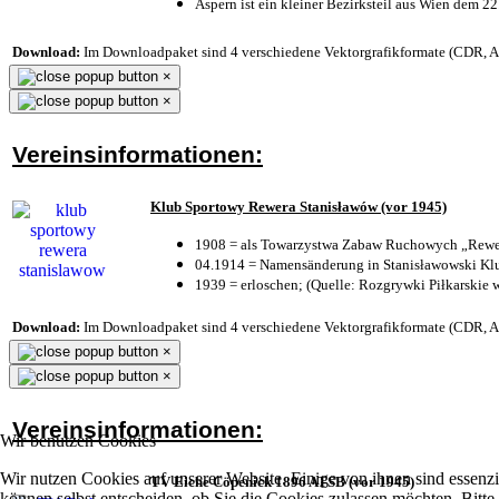
Aspern ist ein kleiner Bezirksteil aus Wien dem 22
Download:
Im Downloadpaket sind 4 verschiedene Vektorgrafikformate (CDR, AI 
×
×
Vereinsinformationen:
Klub Sportowy Rewera Stanisławów (vor 1945)
1908 = als Towarzystwa Zabaw Ruchowych „Rewer
04.1914 = Namensänderung in Stanisławowski Klu
1939 = erloschen; (Quelle: Rozgrywki Piłkarskie 
Download:
Im Downloadpaket sind 4 verschiedene Vektorgrafikformate (CDR, AI 
×
×
Vereinsinformationen:
Wir benutzen Cookies
Wir nutzen Cookies auf unserer Website. Einige von ihnen sind essenzi
TV Eiche Cöpenick 1896 ATSB (vor 1945)
können selbst entscheiden, ob Sie die Cookies zulassen möchten. Bitte