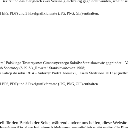
. Bezirk und das hier gleich zwei Vereine gleichzeitig gegründet wurden, scheint seh
EPS, PDF) und 3 Pixelgrafikformate (JPG, PNG, GIF) enthalten.
a“ Polskiego Towarzystwa Gimnastycznego Sokółw Stanisławowie gegründet – Ve
b Sportowy (S. K. S.) „Rewera“ Stanisławów von 1908;
w Galicji do roku 1914 – Autorzy: Piotr Chomicki, Leszek Śledziona 2015) (Quelle
EPS, PDF) und 3 Pixelgrafikformate (JPG, PNG, GIF) enthalten.
ell für den Betrieb der Seite, während andere uns helfen, diese Websit
 beachten Sie, dass bei einer Ablehnung womöglich nicht mehr alle Funk