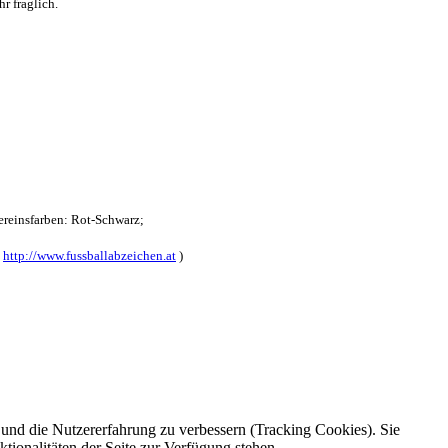
r fraglich.
reinsfarben: Rot-Schwarz;
:
http://www.fussballabzeichen.at
)
e und die Nutzererfahrung zu verbessern (Tracking Cookies). Sie
tionalitäten der Seite zur Verfügung stehen.