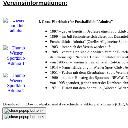
Vereinsinformationen:
I. Gross Floridsdorfer Fussballklub "Admira"
1897 – gab es bereits in Jedlesee einen Sportklub
1899 – im Juli fusionierte sich dieser mit Donaufel
Fussballklub „Admira“ (Quelle: Allgemeine Sport
1903 – löste sich der Verein wieder auf;
1905 – vereinigten sich die wilden Vereine Bursc
den ehemaligen Namen I. Gross Floridsdorfer Fus
von 1905 an – Vereinsfarben: offiziell Rot-Gelb, 
1914 – Namensänderung in Wiener Sport Club „Admi
1951 – Fusion mit dem Eisenbahner Sport Verein
1960 – mit dem Einstieg des Sponsors „NEWAG-NI
von 1905 geändert, jedoch unter der Kurzbezeich
1971 – Fusion mit dem Sportclub „Wacker“ Wien
Download:
Im Downloadpaket sind 4 verschiedene Vektorgrafikformate (CDR, AI 
×
×