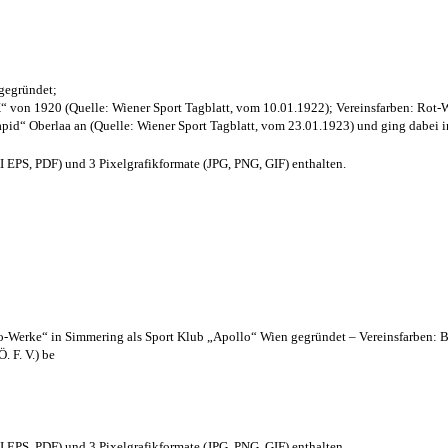
 gegründet;
“ von 1920 (Quelle: Wiener Sport Tagblatt, vom 10.01.1922); Vereinsfarben: Rot-
pid“ Oberlaa an (Quelle: Wiener Sport Tagblatt, vom 23.01.1923) und ging dabei i
EPS, PDF) und 3 Pixelgrafikformate (JPG, PNG, GIF) enthalten.
lo-Werke“ in Simmering als Sport Klub „Apollo“ Wien gegründet – Vereinsfarben: 
. F. V.) be
EPS, PDF) und 3 Pixelgrafikformate (JPG, PNG, GIF) enthalten.