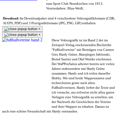
zum Sport Club Neunkirchen von 1913;
Vereinsfarben: Blau-Weiß;
Download:
Im Downloadpaket sind 4 verschiedene Vektorgrafikformate (CDR,
AI EPS, PDF) und 3 Pixelgrafikformate (JPG, PNG, GIF) enthalten.
×
×
Diese Vektorgrafik ist im Band 2 der im
Zeitspiel-Verlag erscheinenden Buchreihe
"Fußballvereine" mit Beiträgen von Carsten
Gier, Hardy Grüne, Hansjürgen Jablonski,
Bernd Sautter und Olaf Wuttke erschienen.
Der WaPPenSalon arbeitet bereits seit vielen
Jahren insbesondere mit Hardy Grüne
zusammen. Hardy und ich teilen dasselbe
Hobby. Wir sind beide Wappennarren und
recherchieren gerne nach alten
Fußballvereinen. Hardy liefert die Texte und
ich versuche, aus teilweise nicht allzu guten
Vorlagen eine Vektorgrafik zu erstellen, um
der Nachwelt die Geschichten der Vereine
und ihrer Wappen zu erhalten. Daraus ist
auch eine schöne Freundschaft mit Hardy entstanden.