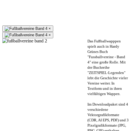
×
×
Das Fußballwapppen
spielt auch in Hardy
Grünes Buch
"Fussballvereine - Band
4" eine große Rolle. Mit
der Buchreihe
"ZEITSPIEL-Legenden"
lebt die Geschichte vieler
Vereine weiter. In
Textform und in ihren
vielfältigen Wappen.
Im Downloadpaket sind 4
verschiedene
Vektorgrafikformate
(CDR, AI EPS, PDF) und 3
Pixelgrafikformate (JPG,
PNG, GIF) enthalten.