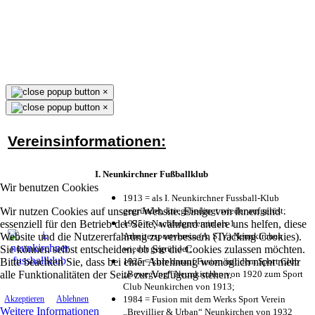
×
×
Vereinsinformationen:
I. Neunkirchner Fußballklub
Wir benutzen Cookies
1913 = als I. Neunkirchner Fussball-Klub
Wir nutzen Cookies auf unserer Website. Einige von ihnen sind
gegründet, kriegsbedingt wieder aufgelöst;
essenziell für den Betrieb der Seite, während andere uns helfen, diese
1925 = Nachfolgeverein als 1.
Website und die Nutzererfahrung zu verbessern (Tracking Cookies).
Arbeitersportverein (A. S. V.) Neunkirchen
Sie können selbst entscheiden, ob Sie die Cookies zulassen möchten.
wieder gegründet;
Bitte beachten Sie, dass bei einer Ablehnung womöglich nicht mehr
1925 = kurz darauf Fusion mit dem Sport Club
alle Funktionalitäten der Seite zur Verfügung stehen.
„Bewegung“ Neunkirchen von 1920 zum Sport
Club Neunkirchen von 1913;
1984 = Fusion mit dem Werks Sport Verein
Akzeptieren
Ablehnen
Weitere Informationen
„Brevillier & Urban“ Neunkirchen von 1932