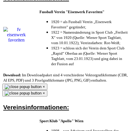
Fussball Verein "Eisenwerk Favoriten"
1920 = als Fussball Verein „Eisenwerk
Favoriten“ gegründet;
1922 = Namensänderung in Sport Club „Freiheit
X“ von 1920 (Quelle: Wiener Sport Tagblatt,
vom 10.01.1922); Vereinsfarben: Rot-Weiß;
1923 = schloss sich der Verein dem Sport Club
„Rapid“ Oberlaa an (Quelle: Wiener Sport
Tagblatt, vom 23.01.1923) und ging dabei in
der Fusion auf
Download:
Im Downloadpaket sind 4 verschiedene Vektorgrafikformate (CDR,
AI EPS, PDF) und 3 Pixelgrafikformate (JPG, PNG, GIF) enthalten.
×
×
Vereinsinformationen:
Sport Klub "Apollo" Wien
1908 – von Arbeitern und Angestellten der