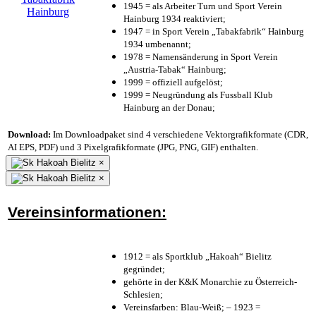
1945 = als Arbeiter Turn und Sport Verein
Hainburg 1934 reaktiviert;
1947 = in Sport Verein „Tabakfabrik“ Hainburg
1934 umbenannt;
1978 = Namensänderung in Sport Verein
„Austria-Tabak“ Hainburg;
1999 = offiziell aufgelöst;
1999 = Neugründung als Fussball Klub
Hainburg an der Donau;
Download:
Im Downloadpaket sind 4 verschiedene Vektorgrafikformate (CDR,
AI EPS, PDF) und 3 Pixelgrafikformate (JPG, PNG, GIF) enthalten.
×
×
Vereinsinformationen:
1912 = als Sportklub „Hakoah“ Bielitz
gegründet;
gehörte in der K&K Monarchie zu Österreich-
Schlesien;
Vereinsfarben: Blau-Weiß; – 1923 =