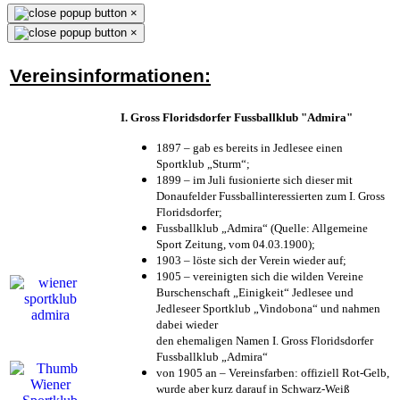
×
×
Vereinsinformationen:
I. Gross Floridsdorfer Fussballklub "Admira"
1897 – gab es bereits in Jedlesee einen
Sportklub „Sturm“;
1899 – im Juli fusionierte sich dieser mit
Donaufelder Fussballinteressierten zum I. Gross
Floridsdorfer
;
Fussballklub „Admira“ (Quelle: Allgemeine
Sport Zeitung, vom 04.03.1900);
1903 – löste sich der Verein wieder auf;
1905 – vereinigten sich die wilden Vereine
Burschenschaft „Einigkeit“ Jedlesee und
Jedleseer Sportklub „Vindobona“ und nahmen
dabei wieder
den ehemaligen Namen I. Gross Floridsdorfer
Fussballklub „Admira“
von 1905 an – Vereinsfarben: offiziell Rot-Gelb,
wurde aber kurz darauf in Schwarz-Weiß