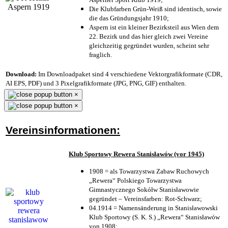
Die Klubfarben Grün-Weiß sind identisch, sowie
die das Gründungsjahr 1910
;
Aspern ist ein kleiner Bezirksteil aus Wien dem
22. Bezirk und das hier gleich zwei Vereine
gleichzeitig gegründet wurden, scheint sehr
fraglich.
Download:
Im Downloadpaket sind 4 verschiedene Vektorgrafikformate (CDR,
AI EPS, PDF) und 3 Pixelgrafikformate (JPG, PNG, GIF) enthalten.
×
×
Vereinsinformationen:
Klub Sportowy Rewera Stanisławów (vor 1945)
1908 = als Towarzystwa Zabaw Ruchowych
„Rewera“ Polskiego Towarzystwa
Gimnastycznego Sokółw Stanisławowie
gegründet – Vereinsfarben: Rot-Schwarz;
04.1914 = Namensänderung in Stanisławowski
Klub Sportowy (S. K. S.) „Rewera“ Stanisławów
von 1908;