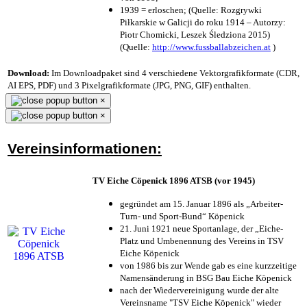
1939 = erloschen; (Quelle: Rozgrywki
Piłkarskie w Galicji do roku 1914 – Autorzy:
Piotr Chomicki, Leszek Śledziona 2015)
(Quelle:
http://www.fussballabzeichen.at
)
Download:
Im Downloadpaket sind 4 verschiedene Vektorgrafikformate (CDR,
AI EPS, PDF) und 3 Pixelgrafikformate (JPG, PNG, GIF) enthalten.
×
×
Vereinsinformationen:
TV Eiche Cöpenick 1896 ATSB (vor 1945)
gegründet am 15. Januar 1896 als „Arbeiter-
Turn- und Sport-Bund“ Köpenick
21. Juni 1921 neue Sportanlage, der „Eiche-
Platz und Umbenennung des Vereins in TSV
Eiche Köpenick
von 1986 bis zur Wende gab es eine kurzzeitige
Namensänderung in BSG Bau Eiche Köpenick
nach der Wiedervereinigung wurde der alte
Vereinsname "TSV Eiche Köpenick" wieder