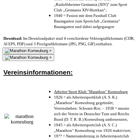
„Rudolfsheimer Germania (XIV)“ zum Sport
Club „Germania XIV-Horekan“;
1940 = Fusion mit dem Fussball Club
Baumgarten zum Sportclub „Germania“
Baumgarten und dabei aufgegangen
Download:
Im Downloadpaket sind 4 verschiedene Vektorgrafikformate (CDR,
AI EPS, PDF) und 3 Pixelgrafikformate (JPG, PNG, GIF) enthalten.
×
×
Vereinsinformationen:
Arbeiter Sport Klub "Marathon" Korneuburg
1926 = als Arbeitersportklub (A. S. K.)
„Marathon“ Korneuburg gegründet;
Vereinsfarben: Schwarz-Rot; – 1938 = musste
sich der Verein in Deutscher Turn und Reichs
Bund (D. T. R. B.) Korneuburg umbenennen;
1945 = als Arbeitersportclub (A. S. C.)
„Marathon“ Korneuburg von 1926 reaktiviert;
19?? = Namensänderung in Arbeitersportclub