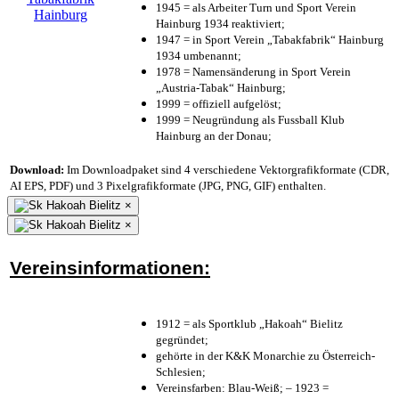
1945 = als Arbeiter Turn und Sport Verein
Hainburg 1934 reaktiviert;
1947 = in Sport Verein „Tabakfabrik“ Hainburg
1934 umbenannt;
1978 = Namensänderung in Sport Verein
„Austria-Tabak“ Hainburg;
1999 = offiziell aufgelöst;
1999 = Neugründung als Fussball Klub
Hainburg an der Donau;
Download:
Im Downloadpaket sind 4 verschiedene Vektorgrafikformate (CDR,
AI EPS, PDF) und 3 Pixelgrafikformate (JPG, PNG, GIF) enthalten.
×
×
Vereinsinformationen:
1912 = als Sportklub „Hakoah“ Bielitz
gegründet;
gehörte in der K&K Monarchie zu Österreich-
Schlesien;
Vereinsfarben: Blau-Weiß; – 1923 =