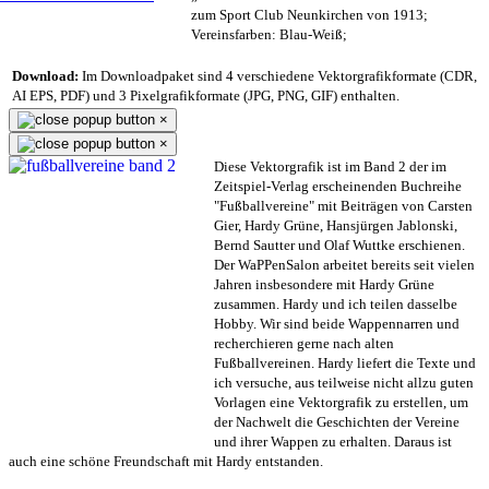
zum Sport Club Neunkirchen von 1913;
Vereinsfarben: Blau-Weiß;
Download:
Im Downloadpaket sind 4 verschiedene Vektorgrafikformate (CDR,
AI EPS, PDF) und 3 Pixelgrafikformate (JPG, PNG, GIF) enthalten.
×
×
Diese Vektorgrafik ist im Band 2 der im
Zeitspiel-Verlag erscheinenden Buchreihe
"Fußballvereine" mit Beiträgen von Carsten
Gier, Hardy Grüne, Hansjürgen Jablonski,
Bernd Sautter und Olaf Wuttke erschienen.
Der WaPPenSalon arbeitet bereits seit vielen
Jahren insbesondere mit Hardy Grüne
zusammen. Hardy und ich teilen dasselbe
Hobby. Wir sind beide Wappennarren und
recherchieren gerne nach alten
Fußballvereinen. Hardy liefert die Texte und
ich versuche, aus teilweise nicht allzu guten
Vorlagen eine Vektorgrafik zu erstellen, um
der Nachwelt die Geschichten der Vereine
und ihrer Wappen zu erhalten. Daraus ist
auch eine schöne Freundschaft mit Hardy entstanden.