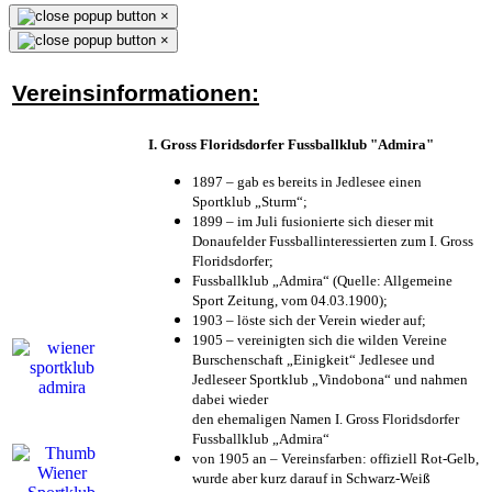
×
×
Vereinsinformationen:
I. Gross Floridsdorfer Fussballklub "Admira"
1897 – gab es bereits in Jedlesee einen
Sportklub „Sturm“;
1899 – im Juli fusionierte sich dieser mit
Donaufelder Fussballinteressierten zum I. Gross
Floridsdorfer
;
Fussballklub „Admira“ (Quelle: Allgemeine
Sport Zeitung, vom 04.03.1900);
1903 – löste sich der Verein wieder auf;
1905 – vereinigten sich die wilden Vereine
Burschenschaft „Einigkeit“ Jedlesee und
Jedleseer Sportklub „Vindobona“ und nahmen
dabei wieder
den ehemaligen Namen I. Gross Floridsdorfer
Fussballklub „Admira“
von 1905 an – Vereinsfarben: offiziell Rot-Gelb,
wurde aber kurz darauf in Schwarz-Weiß