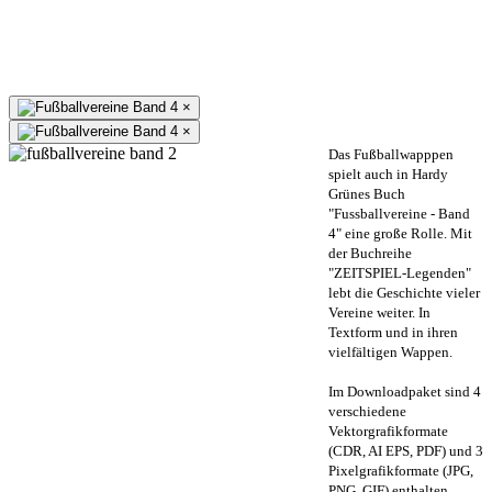
×
×
Das Fußballwapppen
spielt auch in Hardy
Grünes Buch
"Fussballvereine - Band
4" eine große Rolle. Mit
der Buchreihe
"ZEITSPIEL-Legenden"
lebt die Geschichte vieler
Vereine weiter. In
Textform und in ihren
vielfältigen Wappen.
Im Downloadpaket sind 4
verschiedene
Vektorgrafikformate
(CDR, AI EPS, PDF) und 3
Pixelgrafikformate (JPG,
PNG, GIF) enthalten.