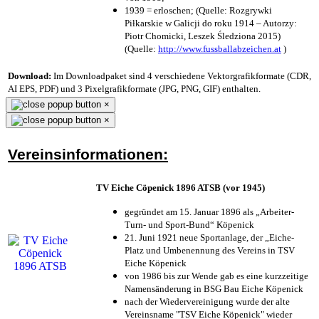
1939 = erloschen; (Quelle: Rozgrywki
Piłkarskie w Galicji do roku 1914 – Autorzy:
Piotr Chomicki, Leszek Śledziona 2015)
(Quelle:
http://www.fussballabzeichen.at
)
Download:
Im Downloadpaket sind 4 verschiedene Vektorgrafikformate (CDR,
AI EPS, PDF) und 3 Pixelgrafikformate (JPG, PNG, GIF) enthalten.
×
×
Vereinsinformationen:
TV Eiche Cöpenick 1896 ATSB (vor 1945)
gegründet am 15. Januar 1896 als „Arbeiter-
Turn- und Sport-Bund“ Köpenick
21. Juni 1921 neue Sportanlage, der „Eiche-
Platz und Umbenennung des Vereins in TSV
Eiche Köpenick
von 1986 bis zur Wende gab es eine kurzzeitige
Namensänderung in BSG Bau Eiche Köpenick
nach der Wiedervereinigung wurde der alte
Vereinsname "TSV Eiche Köpenick" wieder