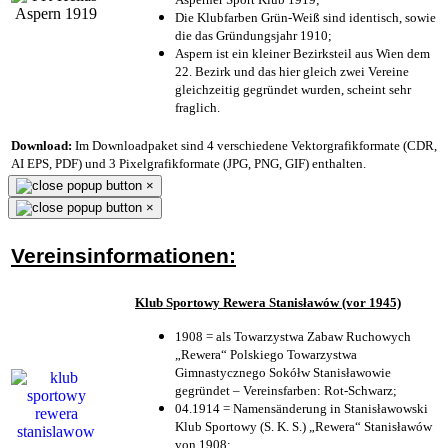
Die Klubfarben Grün-Weiß sind identisch, sowie
die das Gründungsjahr 1910
;
Aspern ist ein kleiner Bezirksteil aus Wien dem
22. Bezirk und das hier gleich zwei Vereine
gleichzeitig gegründet wurden, scheint sehr
fraglich.
Download:
Im Downloadpaket sind 4 verschiedene Vektorgrafikformate (CDR,
AI EPS, PDF) und 3 Pixelgrafikformate (JPG, PNG, GIF) enthalten.
×
×
Vereinsinformationen:
Klub Sportowy Rewera Stanisławów (vor 1945)
1908 = als Towarzystwa Zabaw Ruchowych
„Rewera“ Polskiego Towarzystwa
Gimnastycznego Sokółw Stanisławowie
gegründet – Vereinsfarben: Rot-Schwarz;
04.1914 = Namensänderung in Stanisławowski
Klub Sportowy (S. K. S.) „Rewera“ Stanisławów
von 1908;