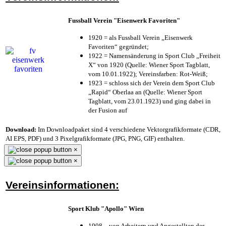
Fussball Verein "Eisenwerk Favoriten"
1920 = als Fussball Verein „Eisenwerk
Favoriten“ gegründet;
1922 = Namensänderung in Sport Club „Freiheit
X“ von 1920 (Quelle: Wiener Sport Tagblatt,
vom 10.01.1922); Vereinsfarben: Rot-Weiß;
1923 = schloss sich der Verein dem Sport Club
„Rapid“ Oberlaa an (Quelle: Wiener Sport
Tagblatt, vom 23.01.1923) und ging dabei in
der Fusion auf
Download:
Im Downloadpaket sind 4 verschiedene Vektorgrafikformate (CDR,
AI EPS, PDF) und 3 Pixelgrafikformate (JPG, PNG, GIF) enthalten.
×
×
Vereinsinformationen:
Sport Klub "Apollo" Wien
1908 – von Arbeitern und Angestellten der