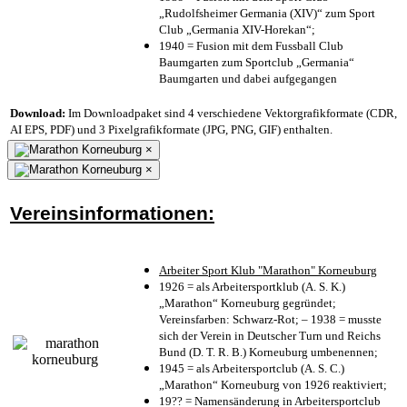
„Rudolfsheimer Germania (XIV)“ zum Sport
Club „Germania XIV-Horekan“;
1940 = Fusion mit dem Fussball Club
Baumgarten zum Sportclub „Germania“
Baumgarten und dabei aufgegangen
Download:
Im Downloadpaket sind 4 verschiedene Vektorgrafikformate (CDR,
AI EPS, PDF) und 3 Pixelgrafikformate (JPG, PNG, GIF) enthalten.
×
×
Vereinsinformationen:
Arbeiter Sport Klub "Marathon" Korneuburg
1926 = als Arbeitersportklub (A. S. K.)
„Marathon“ Korneuburg gegründet;
Vereinsfarben: Schwarz-Rot; – 1938 = musste
sich der Verein in Deutscher Turn und Reichs
Bund (D. T. R. B.) Korneuburg umbenennen;
1945 = als Arbeitersportclub (A. S. C.)
„Marathon“ Korneuburg von 1926 reaktiviert;
19?? = Namensänderung in Arbeitersportclub