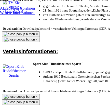
gegründet am 15. Januar 1896 als „Arbeiter-Turn
Akzeptieren
Ablehnen
21. Juni 1921 neue Sportanlage, der „Eiche-Plat
Weitere Informationen
von 1986 bis zur Wende gab es eine kurzzeitige
nach der Wiedervereinigung wurde der alte Verei
Download:
Im Downloadpaket sind 4 verschiedene Vektorgrafikformate (CDR, AI 
×
×
Vereinsinformationen:
Sport Klub "Rudolfsheimer Sparta"
1909 = als Sport Klub Rudolfsheimer „Sparta“ geg
Anfang 1910 Beitritt zum Österreichischen Fussbal
1904 bei (Quelle: Neues Wiener Tagblatt, vom 01
Download:
Im Downloadpaket sind 4 verschiedene Vektorgrafikformate (CDR, AI 
×
×