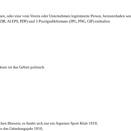
men,
oder eine vom Verein oder Unternehmen legitimierte Person,
herunterladen we
R, AI EPS, PDF) und 3 Pixelgrafikformate (JPG, PNG, GIF) enthalten.
ute ist das Gebiet polnisch.
chen Hinweis, es findet sich nur ein Asperner Sport Klub 1919
;
die das Gründungsjahr 1910
;