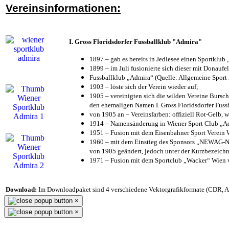
Vereinsinformationen:
I. Gross Floridsdorfer Fussballklub "Admira"
1897 – gab es bereits in Jedlesee einen Sportklub
1899 – im Juli fusionierte sich dieser mit Donaufel
Fussballklub „Admira“ (Quelle: Allgemeine Sport
1903 – löste sich der Verein wieder auf;
1905 – vereinigten sich die wilden Vereine Bursc
den ehemaligen Namen I. Gross Floridsdorfer Fus
von 1905 an – Vereinsfarben: offiziell Rot-Gelb, 
1914 – Namensänderung in Wiener Sport Club „Admi
1951 – Fusion mit dem Eisenbahner Sport Verein
1960 – mit dem Einstieg des Sponsors „NEWAG-NI
von 1905 geändert, jedoch unter der Kurzbezeich
1971 – Fusion mit dem Sportclub „Wacker“ Wien
Download:
Im Downloadpaket sind 4 verschiedene Vektorgrafikformate (CDR, AI 
×
×