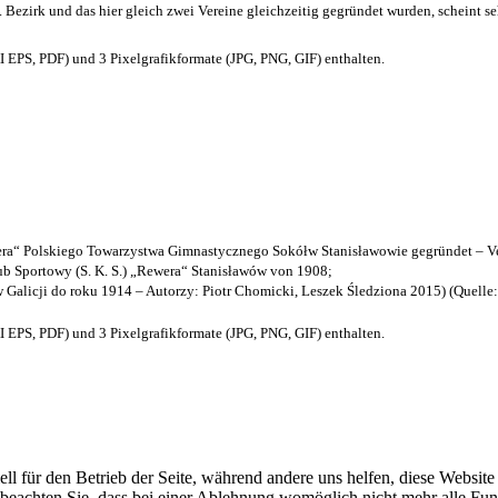
. Bezirk und das hier gleich zwei Vereine gleichzeitig gegründet wurden, scheint seh
EPS, PDF) und 3 Pixelgrafikformate (JPG, PNG, GIF) enthalten.
a“ Polskiego Towarzystwa Gimnastycznego Sokółw Stanisławowie gegründet – Ve
b Sportowy (S. K. S.) „Rewera“ Stanisławów von 1908;
w Galicji do roku 1914 – Autorzy: Piotr Chomicki, Leszek Śledziona 2015) (Quelle
EPS, PDF) und 3 Pixelgrafikformate (JPG, PNG, GIF) enthalten.
ell für den Betrieb der Seite, während andere uns helfen, diese Websit
 beachten Sie, dass bei einer Ablehnung womöglich nicht mehr alle Funk