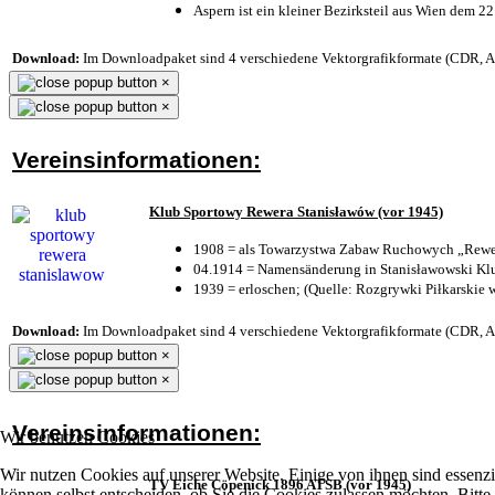
Aspern ist ein kleiner Bezirksteil aus Wien dem 22
Download:
Im Downloadpaket sind 4 verschiedene Vektorgrafikformate (CDR, AI 
×
×
Vereinsinformationen:
Klub Sportowy Rewera Stanisławów (vor 1945)
1908 = als Towarzystwa Zabaw Ruchowych „Rewer
04.1914 = Namensänderung in Stanisławowski Klu
1939 = erloschen; (Quelle: Rozgrywki Piłkarskie 
Download:
Im Downloadpaket sind 4 verschiedene Vektorgrafikformate (CDR, AI 
×
×
Vereinsinformationen:
Wir benutzen Cookies
Wir nutzen Cookies auf unserer Website. Einige von ihnen sind essenzi
TV Eiche Cöpenick 1896 ATSB (vor 1945)
können selbst entscheiden, ob Sie die Cookies zulassen möchten. Bitte