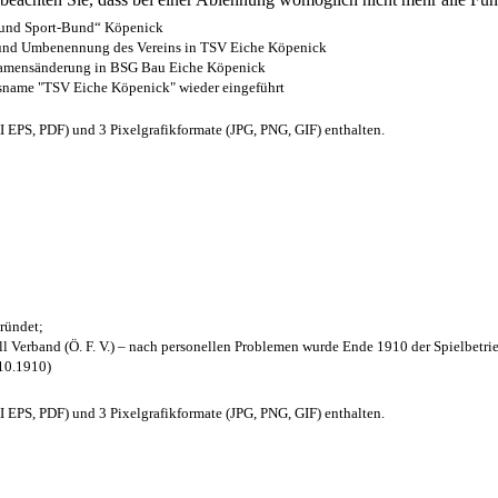
- und Sport-Bund“ Köpenick
z und Umbenennung des Vereins in TSV Eiche Köpenick
 Namensänderung in BSG Bau Eiche Köpenick
nsname "TSV Eiche Köpenick" wieder eingeführt
EPS, PDF) und 3 Pixelgrafikformate (JPG, PNG, GIF) enthalten.
ründet;
l Verband (Ö. F. V.) – nach personellen Problemen wurde Ende 1910 der Spielbetri
.10.1910)
EPS, PDF) und 3 Pixelgrafikformate (JPG, PNG, GIF) enthalten.