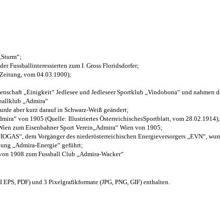
 „Sturm“;
der Fussballinteressierten zum I. Gross Floridsdorfer
;
 Zeitung, vom 04.03.1900);
henschaft „Einigkeit“ Jedlesee und Jedleseer Sportklub „Vindobona“ und nahmen d
sballklub „Admira“
wurde aber kurz darauf in Schwarz-Weiß geändert;
ra“ von 1905 (Quelle: Illustriertes ÖsterreichischesSportblatt, vom 28.02.1914);
 Wien zum Eisenbahner Sport Verein„Admira“ Wien von 1905;
OGAS“, dem Vorgänger des niederösterreichischen Energieversorgers „EVN“, wurde
nung „Admira-Energie“ geführt;
 von 1908 zum Fussball Club „Admira-Wacker“
EPS, PDF) und 3 Pixelgrafikformate (JPG, PNG, GIF) enthalten.