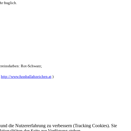
r fraglich.
reinsfarben: Rot-Schwarz;
:
http://www.fussballabzeichen.at
)
e und die Nutzererfahrung zu verbessern (Tracking Cookies). Sie
tionalitäten der Seite zur Verfügung stehen.