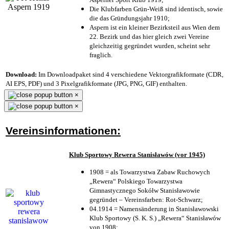
Die Klubfarben Grün-Weiß sind identisch, sowie
die das Gründungsjahr 1910
;
Aspern ist ein kleiner Bezirksteil aus Wien dem
22. Bezirk und das hier gleich zwei Vereine
gleichzeitig gegründet wurden, scheint sehr
fraglich.
Download:
Im Downloadpaket sind 4 verschiedene Vektorgrafikformate (CDR,
AI EPS, PDF) und 3 Pixelgrafikformate (JPG, PNG, GIF) enthalten.
×
×
Vereinsinformationen:
Klub Sportowy Rewera Stanisławów (vor 1945)
1908 = als Towarzystwa Zabaw Ruchowych
„Rewera“ Polskiego Towarzystwa
Gimnastycznego Sokółw Stanisławowie
gegründet – Vereinsfarben: Rot-Schwarz;
04.1914 = Namensänderung in Stanisławowski
Klub Sportowy (S. K. S.) „Rewera“ Stanisławów
von 1908;