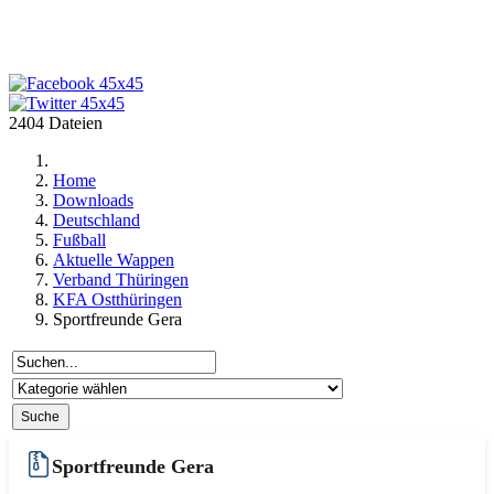
2404 Dateien
Home
Downloads
Deutschland
Fußball
Aktuelle Wappen
Verband Thüringen
KFA Ostthüringen
Sportfreunde Gera
Sportfreunde Gera