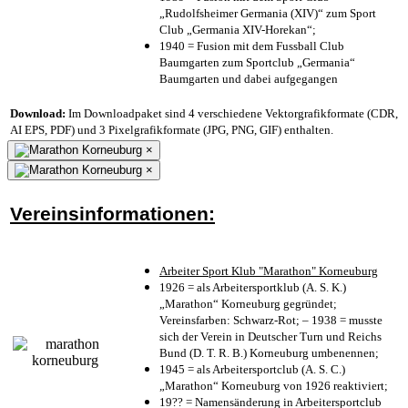
„Rudolfsheimer Germania (XIV)“ zum Sport
Club „Germania XIV-Horekan“;
1940 = Fusion mit dem Fussball Club
Baumgarten zum Sportclub „Germania“
Baumgarten und dabei aufgegangen
Download:
Im Downloadpaket sind 4 verschiedene Vektorgrafikformate (CDR,
AI EPS, PDF) und 3 Pixelgrafikformate (JPG, PNG, GIF) enthalten.
×
×
Vereinsinformationen:
Arbeiter Sport Klub "Marathon" Korneuburg
1926 = als Arbeitersportklub (A. S. K.)
„Marathon“ Korneuburg gegründet;
Vereinsfarben: Schwarz-Rot; – 1938 = musste
sich der Verein in Deutscher Turn und Reichs
Bund (D. T. R. B.) Korneuburg umbenennen;
1945 = als Arbeitersportclub (A. S. C.)
„Marathon“ Korneuburg von 1926 reaktiviert;
19?? = Namensänderung in Arbeitersportclub