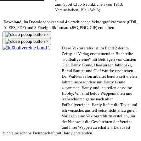
zum Sport Club Neunkirchen von 1913;
Vereinsfarben: Blau-Weiß;
Download:
Im Downloadpaket sind 4 verschiedene Vektorgrafikformate (CDR,
AI EPS, PDF) und 3 Pixelgrafikformate (JPG, PNG, GIF) enthalten.
×
×
Diese Vektorgrafik ist im Band 2 der im
Zeitspiel-Verlag erscheinenden Buchreihe
"Fußballvereine" mit Beiträgen von Carsten
Gier, Hardy Grüne, Hansjürgen Jablonski,
Bernd Sautter und Olaf Wuttke erschienen.
Der WaPPenSalon arbeitet bereits seit vielen
Jahren insbesondere mit Hardy Grüne
zusammen. Hardy und ich teilen dasselbe
Hobby. Wir sind beide Wappennarren und
recherchieren gerne nach alten
Fußballvereinen. Hardy liefert die Texte und
ich versuche, aus teilweise nicht allzu guten
Vorlagen eine Vektorgrafik zu erstellen, um
der Nachwelt die Geschichten der Vereine
und ihrer Wappen zu erhalten. Daraus ist
auch eine schöne Freundschaft mit Hardy entstanden.