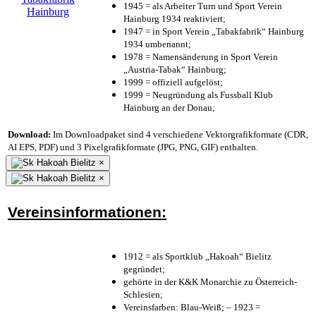
1945 = als Arbeiter Turn und Sport Verein
Hainburg 1934 reaktiviert;
1947 = in Sport Verein „Tabakfabrik“ Hainburg
1934 umbenannt;
1978 = Namensänderung in Sport Verein
„Austria-Tabak“ Hainburg;
1999 = offiziell aufgelöst;
1999 = Neugründung als Fussball Klub
Hainburg an der Donau;
Download:
Im Downloadpaket sind 4 verschiedene Vektorgrafikformate (CDR,
AI EPS, PDF) und 3 Pixelgrafikformate (JPG, PNG, GIF) enthalten.
×
×
Vereinsinformationen:
1912 = als Sportklub „Hakoah“ Bielitz
gegründet;
gehörte in der K&K Monarchie zu Österreich-
Schlesien;
Vereinsfarben: Blau-Weiß; – 1923 =