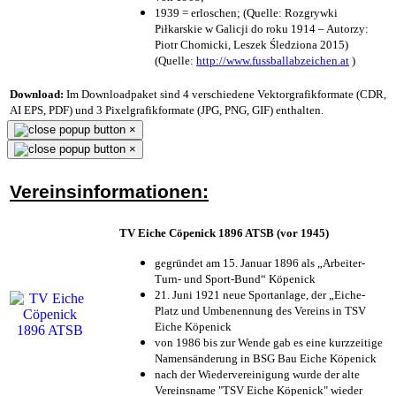
1939 = erloschen; (Quelle: Rozgrywki
Piłkarskie w Galicji do roku 1914 – Autorzy:
Piotr Chomicki, Leszek Śledziona 2015)
(Quelle:
http://www.fussballabzeichen.at
)
Download:
Im Downloadpaket sind 4 verschiedene Vektorgrafikformate (CDR,
AI EPS, PDF) und 3 Pixelgrafikformate (JPG, PNG, GIF) enthalten.
×
×
Vereinsinformationen:
TV Eiche Cöpenick 1896 ATSB (vor 1945)
gegründet am 15. Januar 1896 als „Arbeiter-
Turn- und Sport-Bund“ Köpenick
21. Juni 1921 neue Sportanlage, der „Eiche-
Platz und Umbenennung des Vereins in TSV
Eiche Köpenick
von 1986 bis zur Wende gab es eine kurzzeitige
Namensänderung in BSG Bau Eiche Köpenick
nach der Wiedervereinigung wurde der alte
Vereinsname "TSV Eiche Köpenick" wieder