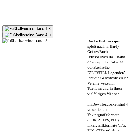
×
×
Das Fußballwapppen
spielt auch in Hardy
Grünes Buch
"Fussballvereine - Band
4" eine große Rolle. Mit
der Buchreihe
"ZEITSPIEL-Legenden"
lebt die Geschichte vieler
Vereine weiter. In
Textform und in ihren
vielfältigen Wappen.
Im Downloadpaket sind 4
verschiedene
Vektorgrafikformate
(CDR, AI EPS, PDF) und 3
Pixelgrafikformate (JPG,
PNG, GIF) enthalten.