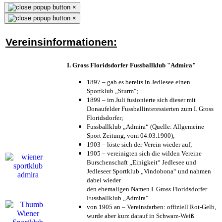
×
×
Vereinsinformationen:
I. Gross Floridsdorfer Fussballklub "Admira"
1897 – gab es bereits in Jedlesee einen
Sportklub „Sturm“;
1899 – im Juli fusionierte sich dieser mit
Donaufelder Fussballinteressierten zum I. Gross
Floridsdorfer
;
Fussballklub „Admira“ (Quelle: Allgemeine
Sport Zeitung, vom 04.03.1900);
1903 – löste sich der Verein wieder auf;
1905 – vereinigten sich die wilden Vereine
Burschenschaft „Einigkeit“ Jedlesee und
Jedleseer Sportklub „Vindobona“ und nahmen
dabei wieder
den ehemaligen Namen I. Gross Floridsdorfer
Fussballklub „Admira“
von 1905 an – Vereinsfarben: offiziell Rot-Gelb,
wurde aber kurz darauf in Schwarz-Weiß