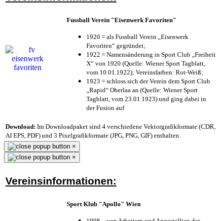
Fussball Verein "Eisenwerk Favoriten"
1920 = als Fussball Verein „Eisenwerk
Favoriten“ gegründet;
1922 = Namensänderung in Sport Club „Freiheit
X“ von 1920 (Quelle: Wiener Sport Tagblatt,
vom 10.01.1922); Vereinsfarben: Rot-Weiß;
1923 = schloss sich der Verein dem Sport Club
„Rapid“ Oberlaa an (Quelle: Wiener Sport
Tagblatt, vom 23.01.1923) und ging dabei in
der Fusion auf
Download:
Im Downloadpaket sind 4 verschiedene Vektorgrafikformate (CDR,
AI EPS, PDF) und 3 Pixelgrafikformate (JPG, PNG, GIF) enthalten.
×
×
Vereinsinformationen:
Sport Klub "Apollo" Wien
1908 – von Arbeitern und Angestellten der