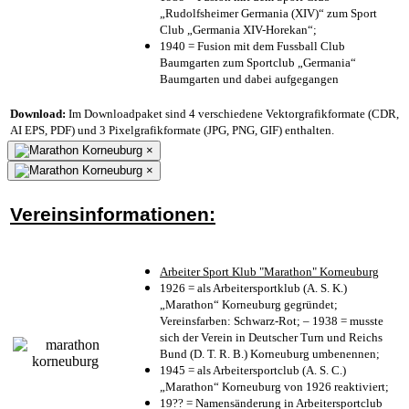
„Rudolfsheimer Germania (XIV)“ zum Sport
Club „Germania XIV-Horekan“;
1940 = Fusion mit dem Fussball Club
Baumgarten zum Sportclub „Germania“
Baumgarten und dabei aufgegangen
Download:
Im Downloadpaket sind 4 verschiedene Vektorgrafikformate (CDR,
AI EPS, PDF) und 3 Pixelgrafikformate (JPG, PNG, GIF) enthalten.
×
×
Vereinsinformationen:
Arbeiter Sport Klub "Marathon" Korneuburg
1926 = als Arbeitersportklub (A. S. K.)
„Marathon“ Korneuburg gegründet;
Vereinsfarben: Schwarz-Rot; – 1938 = musste
sich der Verein in Deutscher Turn und Reichs
Bund (D. T. R. B.) Korneuburg umbenennen;
1945 = als Arbeitersportclub (A. S. C.)
„Marathon“ Korneuburg von 1926 reaktiviert;
19?? = Namensänderung in Arbeitersportclub