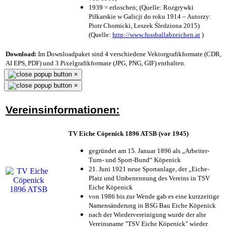
1939 = erloschen; (Quelle: Rozgrywki
Piłkarskie w Galicji do roku 1914 – Autorzy:
Piotr Chomicki, Leszek Śledziona 2015)
(Quelle:
http://www.fussballabzeichen.at
)
Download:
Im Downloadpaket sind 4 verschiedene Vektorgrafikformate (CDR,
AI EPS, PDF) und 3 Pixelgrafikformate (JPG, PNG, GIF) enthalten.
×
×
Vereinsinformationen:
TV Eiche Cöpenick 1896 ATSB (vor 1945)
gegründet am 15. Januar 1896 als „Arbeiter-
Turn- und Sport-Bund“ Köpenick
21. Juni 1921 neue Sportanlage, der „Eiche-
Platz und Umbenennung des Vereins in TSV
Eiche Köpenick
von 1986 bis zur Wende gab es eine kurzzeitige
Namensänderung in BSG Bau Eiche Köpenick
nach der Wiedervereinigung wurde der alte
Vereinsname "TSV Eiche Köpenick" wieder