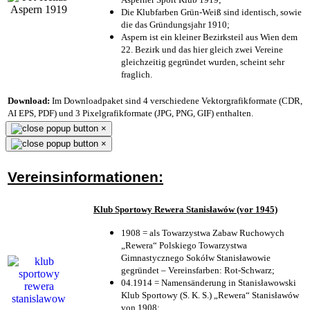
Die Klubfarben Grün-Weiß sind identisch, sowie
die das Gründungsjahr 1910
;
Aspern ist ein kleiner Bezirksteil aus Wien dem
22. Bezirk und das hier gleich zwei Vereine
gleichzeitig gegründet wurden, scheint sehr
fraglich.
Download:
Im Downloadpaket sind 4 verschiedene Vektorgrafikformate (CDR,
AI EPS, PDF) und 3 Pixelgrafikformate (JPG, PNG, GIF) enthalten.
×
×
Vereinsinformationen:
Klub Sportowy Rewera Stanisławów (vor 1945)
1908 = als Towarzystwa Zabaw Ruchowych
„Rewera“ Polskiego Towarzystwa
Gimnastycznego Sokółw Stanisławowie
gegründet – Vereinsfarben: Rot-Schwarz;
04.1914 = Namensänderung in Stanisławowski
Klub Sportowy (S. K. S.) „Rewera“ Stanisławów
von 1908;