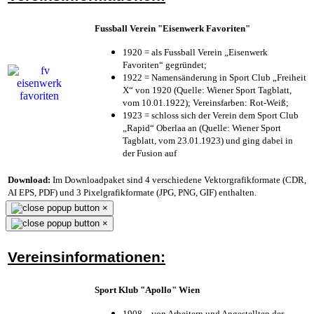
Fussball Verein "Eisenwerk Favoriten"
1920 = als Fussball Verein „Eisenwerk
Favoriten“ gegründet;
1922 = Namensänderung in Sport Club „Freiheit
X“ von 1920 (Quelle: Wiener Sport Tagblatt,
vom 10.01.1922); Vereinsfarben: Rot-Weiß;
1923 = schloss sich der Verein dem Sport Club
„Rapid“ Oberlaa an (Quelle: Wiener Sport
Tagblatt, vom 23.01.1923) und ging dabei in
der Fusion auf
Download:
Im Downloadpaket sind 4 verschiedene Vektorgrafikformate (CDR,
AI EPS, PDF) und 3 Pixelgrafikformate (JPG, PNG, GIF) enthalten.
×
×
Vereinsinformationen:
Sport Klub "Apollo" Wien
1908 – von Arbeitern und Angestellten der