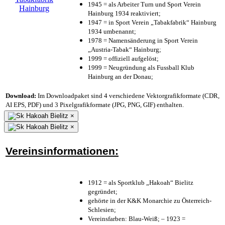
1945 = als Arbeiter Turn und Sport Verein
Hainburg 1934 reaktiviert;
1947 = in Sport Verein „Tabakfabrik“ Hainburg
1934 umbenannt;
1978 = Namensänderung in Sport Verein
„Austria-Tabak“ Hainburg;
1999 = offiziell aufgelöst;
1999 = Neugründung als Fussball Klub
Hainburg an der Donau;
Download:
Im Downloadpaket sind 4 verschiedene Vektorgrafikformate (CDR,
AI EPS, PDF) und 3 Pixelgrafikformate (JPG, PNG, GIF) enthalten.
×
×
Vereinsinformationen:
1912 = als Sportklub „Hakoah“ Bielitz
gegründet;
gehörte in der K&K Monarchie zu Österreich-
Schlesien;
Vereinsfarben: Blau-Weiß; – 1923 =