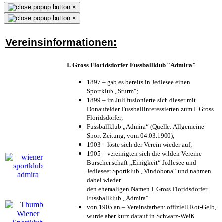
×
×
Vereinsinformationen:
I. Gross Floridsdorfer Fussballklub "Admira"
1897 – gab es bereits in Jedlesee einen
Sportklub „Sturm“;
1899 – im Juli fusionierte sich dieser mit
Donaufelder Fussballinteressierten zum I. Gross
Floridsdorfer
;
Fussballklub „Admira“ (Quelle: Allgemeine
Sport Zeitung, vom 04.03.1900);
1903 – löste sich der Verein wieder auf;
1905 – vereinigten sich die wilden Vereine
Burschenschaft „Einigkeit“ Jedlesee und
Jedleseer Sportklub „Vindobona“ und nahmen
dabei wieder
den ehemaligen Namen I. Gross Floridsdorfer
Fussballklub „Admira“
von 1905 an – Vereinsfarben: offiziell Rot-Gelb,
wurde aber kurz darauf in Schwarz-Weiß