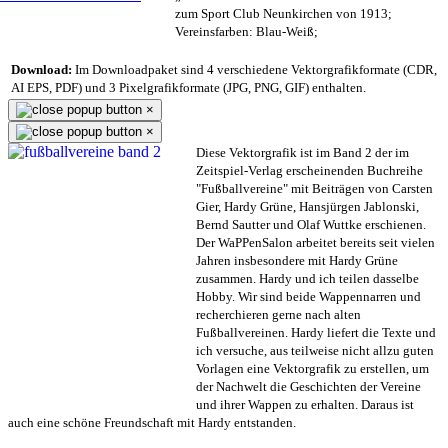
zum Sport Club Neunkirchen von 1913;
Vereinsfarben: Blau-Weiß;
Download:
Im Downloadpaket sind 4 verschiedene Vektorgrafikformate (CDR,
AI EPS, PDF) und 3 Pixelgrafikformate (JPG, PNG, GIF) enthalten.
×
×
Diese Vektorgrafik ist im Band 2 der im
Zeitspiel-Verlag erscheinenden Buchreihe
"Fußballvereine" mit Beiträgen von Carsten
Gier, Hardy Grüne, Hansjürgen Jablonski,
Bernd Sautter und Olaf Wuttke erschienen.
Der WaPPenSalon arbeitet bereits seit vielen
Jahren insbesondere mit Hardy Grüne
zusammen. Hardy und ich teilen dasselbe
Hobby. Wir sind beide Wappennarren und
recherchieren gerne nach alten
Fußballvereinen. Hardy liefert die Texte und
ich versuche, aus teilweise nicht allzu guten
Vorlagen eine Vektorgrafik zu erstellen, um
der Nachwelt die Geschichten der Vereine
und ihrer Wappen zu erhalten. Daraus ist
auch eine schöne Freundschaft mit Hardy entstanden.