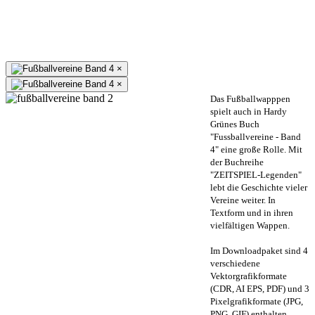
×
×
Das Fußballwapppen
spielt auch in Hardy
Grünes Buch
"Fussballvereine - Band
4" eine große Rolle. Mit
der Buchreihe
"ZEITSPIEL-Legenden"
lebt die Geschichte vieler
Vereine weiter. In
Textform und in ihren
vielfältigen Wappen.
Im Downloadpaket sind 4
verschiedene
Vektorgrafikformate
(CDR, AI EPS, PDF) und 3
Pixelgrafikformate (JPG,
PNG, GIF) enthalten.