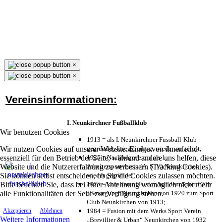
×
×
Vereinsinformationen:
I. Neunkirchner Fußballklub
Wir benutzen Cookies
1913 = als I. Neunkirchner Fussball-Klub
Wir nutzen Cookies auf unserer Website. Einige von ihnen sind
gegründet, kriegsbedingt wieder aufgelöst;
essenziell für den Betrieb der Seite, während andere uns helfen, diese
1925 = Nachfolgeverein als 1.
Website und die Nutzererfahrung zu verbessern (Tracking Cookies).
Arbeitersportverein (A. S. V.) Neunkirchen
Sie können selbst entscheiden, ob Sie die Cookies zulassen möchten.
wieder gegründet;
Bitte beachten Sie, dass bei einer Ablehnung womöglich nicht mehr
1925 = kurz darauf Fusion mit dem Sport Club
alle Funktionalitäten der Seite zur Verfügung stehen.
„Bewegung“ Neunkirchen von 1920 zum Sport
Club Neunkirchen von 1913;
1984 = Fusion mit dem Werks Sport Verein
Akzeptieren
Ablehnen
Weitere Informationen
„Brevillier & Urban“ Neunkirchen von 1932