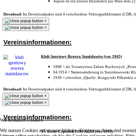
Aspern ist ein kleiner Bezirksteil aus Wien dem 22
Download:
Im Downloadpaket sind 4 verschiedene Vektorgrafikformate (CDR, AI 
×
×
Vereinsinformationen:
Klub Sportowy Rewera Stanisławów (vor 1945)
1908 = als Towarzystwa Zabaw Ruchowych „Rewer
04.1914 = Namensänderung in Stanisławowski Klu
1939 = erloschen; (Quelle: Rozgrywki Piłkarskie 
Download:
Im Downloadpaket sind 4 verschiedene Vektorgrafikformate (CDR, AI 
×
×
Vereinsinformationen:
Wir benutzen Cookies
Wir nutzen Cookies auf unserer Website. Einige von ihnen sind essenzi
TV Eiche Cöpenick 1896 ATSB (vor 1945)
können selbst entscheiden, ob Sie die Cookies zulassen möchten. Bitte