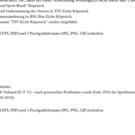
- und Sport-Bund“ Köpenick
z und Umbenennung des Vereins in TSV Eiche Köpenick
 Namensänderung in BSG Bau Eiche Köpenick
nsname "TSV Eiche Köpenick" wieder eingeführt
EPS, PDF) und 3 Pixelgrafikformate (JPG, PNG, GIF) enthalten.
ründet;
l Verband (Ö. F. V.) – nach personellen Problemen wurde Ende 1910 der Spielbetri
.10.1910)
EPS, PDF) und 3 Pixelgrafikformate (JPG, PNG, GIF) enthalten.