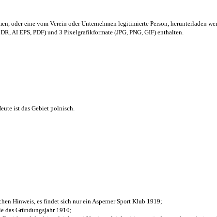
men,
oder eine vom Verein oder Unternehmen legitimierte Person,
herunterladen we
R, AI EPS, PDF) und 3 Pixelgrafikformate (JPG, PNG, GIF) enthalten.
ute ist das Gebiet polnisch.
chen Hinweis, es findet sich nur ein Asperner Sport Klub 1919
;
die das Gründungsjahr 1910
;