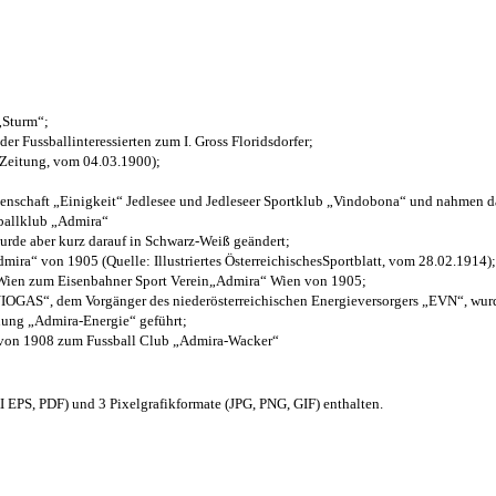
 „Sturm“;
der Fussballinteressierten zum I. Gross Floridsdorfer
;
 Zeitung, vom 04.03.1900);
henschaft „Einigkeit“ Jedlesee und Jedleseer Sportklub „Vindobona“ und nahmen d
sballklub „Admira“
wurde aber kurz darauf in Schwarz-Weiß geändert;
ra“ von 1905 (Quelle: Illustriertes ÖsterreichischesSportblatt, vom 28.02.1914);
 Wien zum Eisenbahner Sport Verein„Admira“ Wien von 1905;
OGAS“, dem Vorgänger des niederösterreichischen Energieversorgers „EVN“, wurde
nung „Admira-Energie“ geführt;
 von 1908 zum Fussball Club „Admira-Wacker“
EPS, PDF) und 3 Pixelgrafikformate (JPG, PNG, GIF) enthalten.