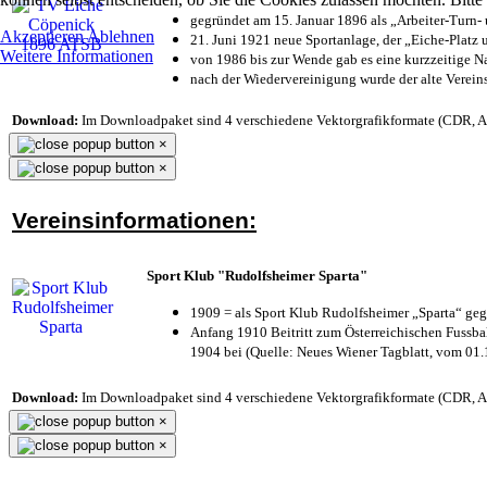
gegründet am 15. Januar 1896 als „Arbeiter-Turn
Akzeptieren
Ablehnen
21. Juni 1921 neue Sportanlage, der „Eiche-Plat
Weitere Informationen
von 1986 bis zur Wende gab es eine kurzzeitige
nach der Wiedervereinigung wurde der alte Verei
Download:
Im Downloadpaket sind 4 verschiedene Vektorgrafikformate (CDR, AI 
×
×
Vereinsinformationen:
Sport Klub "Rudolfsheimer Sparta"
1909 = als Sport Klub Rudolfsheimer „Sparta“ geg
Anfang 1910 Beitritt zum Österreichischen Fussbal
1904 bei (Quelle: Neues Wiener Tagblatt, vom 01
Download:
Im Downloadpaket sind 4 verschiedene Vektorgrafikformate (CDR, AI 
×
×