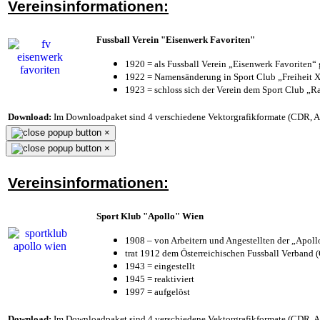
Vereinsinformationen:
Fussball Verein "Eisenwerk Favoriten"
1920 = als Fussball Verein „Eisenwerk Favoriten“
1922 = Namensänderung in Sport Club „Freiheit X
1923 = schloss sich der Verein dem Sport Club „Ra
Download:
Im Downloadpaket sind 4 verschiedene Vektorgrafikformate (CDR, AI 
×
×
Vereinsinformationen:
Sport Klub "Apollo" Wien
1908 – von Arbeitern und Angestellten der „Apol
trat 1912 dem Österreichischen Fussball Verband (Ö
1943 = eingestellt
1945 = reaktiviert
1997 = aufgelöst
Download:
Im Downloadpaket sind 4 verschiedene Vektorgrafikformate (CDR, AI 