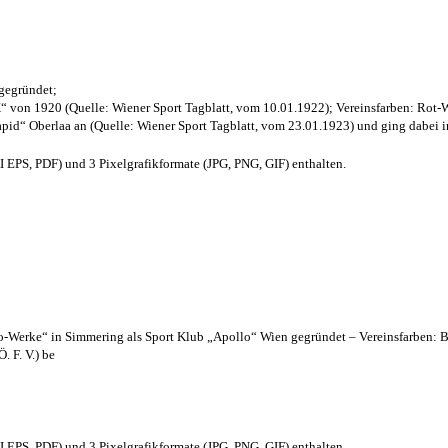
 gegründet;
“ von 1920 (Quelle: Wiener Sport Tagblatt, vom 10.01.1922); Vereinsfarben: Rot-
pid“ Oberlaa an (Quelle: Wiener Sport Tagblatt, vom 23.01.1923) und ging dabei i
EPS, PDF) und 3 Pixelgrafikformate (JPG, PNG, GIF) enthalten.
lo-Werke“ in Simmering als Sport Klub „Apollo“ Wien gegründet – Vereinsfarben: 
. F. V.) be
EPS, PDF) und 3 Pixelgrafikformate (JPG, PNG, GIF) enthalten.