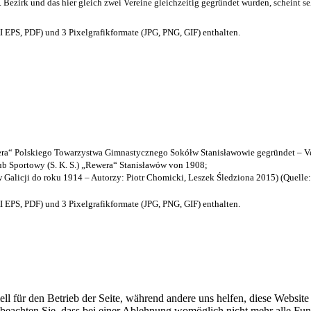
. Bezirk und das hier gleich zwei Vereine gleichzeitig gegründet wurden, scheint seh
EPS, PDF) und 3 Pixelgrafikformate (JPG, PNG, GIF) enthalten.
a“ Polskiego Towarzystwa Gimnastycznego Sokółw Stanisławowie gegründet – Ve
b Sportowy (S. K. S.) „Rewera“ Stanisławów von 1908;
w Galicji do roku 1914 – Autorzy: Piotr Chomicki, Leszek Śledziona 2015) (Quelle
EPS, PDF) und 3 Pixelgrafikformate (JPG, PNG, GIF) enthalten.
ell für den Betrieb der Seite, während andere uns helfen, diese Websit
 beachten Sie, dass bei einer Ablehnung womöglich nicht mehr alle Funk