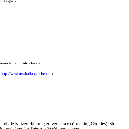
r fraglich.
reinsfarben: Rot-Schwarz;
:
http://www.fussballabzeichen.at
)
e und die Nutzererfahrung zu verbessern (Tracking Cookies). Sie
tionalitäten der Seite zur Verfügung stehen.