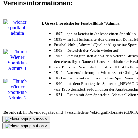
Vereinsinformationen:
I. Gross Floridsdorfer Fussballklub "Admira"
1897 – gab es bereits in Jedlesee einen Sportklub
1899 – im Juli fusionierte sich dieser mit Donaufel
Fussballklub „Admira“ (Quelle: Allgemeine Sport
1903 – löste sich der Verein wieder auf;
1905 – vereinigten sich die wilden Vereine Bursc
den ehemaligen Namen I. Gross Floridsdorfer Fus
von 1905 an – Vereinsfarben: offiziell Rot-Gelb, 
1914 – Namensänderung in Wiener Sport Club „Admi
1951 – Fusion mit dem Eisenbahner Sport Verein
1960 – mit dem Einstieg des Sponsors „NEWAG-NI
von 1905 geändert, jedoch unter der Kurzbezeich
1971 – Fusion mit dem Sportclub „Wacker“ Wien
Download:
Im Downloadpaket sind 4 verschiedene Vektorgrafikformate (CDR, AI 
×
×