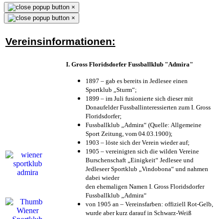
×
×
Vereinsinformationen:
I. Gross Floridsdorfer Fussballklub "Admira"
1897 – gab es bereits in Jedlesee einen
Sportklub „Sturm“;
1899 – im Juli fusionierte sich dieser mit
Donaufelder Fussballinteressierten zum I. Gross
Floridsdorfer
;
Fussballklub „Admira“ (Quelle: Allgemeine
Sport Zeitung, vom 04.03.1900);
1903 – löste sich der Verein wieder auf;
1905 – vereinigten sich die wilden Vereine
Burschenschaft „Einigkeit“ Jedlesee und
Jedleseer Sportklub „Vindobona“ und nahmen
dabei wieder
den ehemaligen Namen I. Gross Floridsdorfer
Fussballklub „Admira“
von 1905 an – Vereinsfarben: offiziell Rot-Gelb,
wurde aber kurz darauf in Schwarz-Weiß