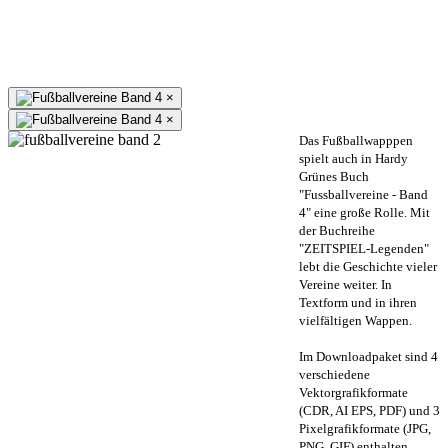
×
×
Das Fußballwapppen
spielt auch in Hardy
Grünes Buch
"Fussballvereine - Band
4" eine große Rolle. Mit
der Buchreihe
"ZEITSPIEL-Legenden"
lebt die Geschichte vieler
Vereine weiter. In
Textform und in ihren
vielfältigen Wappen.
Im Downloadpaket sind 4
verschiedene
Vektorgrafikformate
(CDR, AI EPS, PDF) und 3
Pixelgrafikformate (JPG,
PNG, GIF) enthalten.