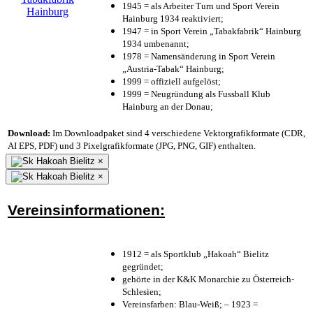
1945 = als Arbeiter Turn und Sport Verein
Hainburg 1934 reaktiviert;
1947 = in Sport Verein „Tabakfabrik“ Hainburg
1934 umbenannt;
1978 = Namensänderung in Sport Verein
„Austria-Tabak“ Hainburg;
1999 = offiziell aufgelöst;
1999 = Neugründung als Fussball Klub
Hainburg an der Donau;
Download:
Im Downloadpaket sind 4 verschiedene Vektorgrafikformate (CDR,
AI EPS, PDF) und 3 Pixelgrafikformate (JPG, PNG, GIF) enthalten.
×
×
Vereinsinformationen:
1912 = als Sportklub „Hakoah“ Bielitz
gegründet;
gehörte in der K&K Monarchie zu Österreich-
Schlesien;
Vereinsfarben: Blau-Weiß; – 1923 =