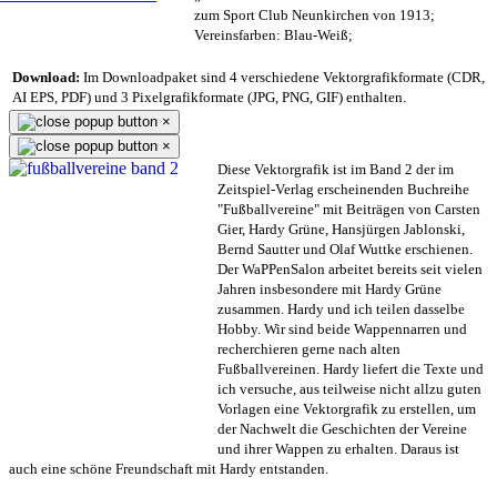
zum Sport Club Neunkirchen von 1913;
Vereinsfarben: Blau-Weiß;
Download:
Im Downloadpaket sind 4 verschiedene Vektorgrafikformate (CDR,
AI EPS, PDF) und 3 Pixelgrafikformate (JPG, PNG, GIF) enthalten.
×
×
Diese Vektorgrafik ist im Band 2 der im
Zeitspiel-Verlag erscheinenden Buchreihe
"Fußballvereine" mit Beiträgen von Carsten
Gier, Hardy Grüne, Hansjürgen Jablonski,
Bernd Sautter und Olaf Wuttke erschienen.
Der WaPPenSalon arbeitet bereits seit vielen
Jahren insbesondere mit Hardy Grüne
zusammen. Hardy und ich teilen dasselbe
Hobby. Wir sind beide Wappennarren und
recherchieren gerne nach alten
Fußballvereinen. Hardy liefert die Texte und
ich versuche, aus teilweise nicht allzu guten
Vorlagen eine Vektorgrafik zu erstellen, um
der Nachwelt die Geschichten der Vereine
und ihrer Wappen zu erhalten. Daraus ist
auch eine schöne Freundschaft mit Hardy entstanden.