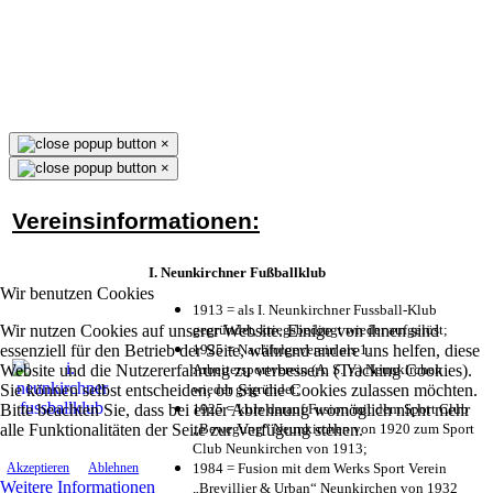
×
×
Vereinsinformationen:
I. Neunkirchner Fußballklub
Wir benutzen Cookies
1913 = als I. Neunkirchner Fussball-Klub
Wir nutzen Cookies auf unserer Website. Einige von ihnen sind
gegründet, kriegsbedingt wieder aufgelöst;
essenziell für den Betrieb der Seite, während andere uns helfen, diese
1925 = Nachfolgeverein als 1.
Website und die Nutzererfahrung zu verbessern (Tracking Cookies).
Arbeitersportverein (A. S. V.) Neunkirchen
Sie können selbst entscheiden, ob Sie die Cookies zulassen möchten.
wieder gegründet;
Bitte beachten Sie, dass bei einer Ablehnung womöglich nicht mehr
1925 = kurz darauf Fusion mit dem Sport Club
alle Funktionalitäten der Seite zur Verfügung stehen.
„Bewegung“ Neunkirchen von 1920 zum Sport
Club Neunkirchen von 1913;
1984 = Fusion mit dem Werks Sport Verein
Akzeptieren
Ablehnen
Weitere Informationen
„Brevillier & Urban“ Neunkirchen von 1932