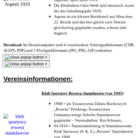
Die Klubfarben Grün-Weiß sind identisch, sowie
die das Gründungsjahr 1910
;
Aspern ist ein kleiner Bezirksteil aus Wien dem
22. Bezirk und das hier gleich zwei Vereine
gleichzeitig gegründet wurden, scheint sehr
fraglich.
Download:
Im Downloadpaket sind 4 verschiedene Vektorgrafikformate (CDR,
AI EPS, PDF) und 3 Pixelgrafikformate (JPG, PNG, GIF) enthalten.
×
×
Vereinsinformationen:
Klub Sportowy Rewera Stanisławów (vor 1945)
1908 = als Towarzystwa Zabaw Ruchowych
„Rewera“ Polskiego Towarzystwa
Gimnastycznego Sokółw Stanisławowie
gegründet – Vereinsfarben: Rot-Schwarz;
04.1914 = Namensänderung in Stanisławowski
Klub Sportowy (S. K. S.) „Rewera“ Stanisławów
von 1908;