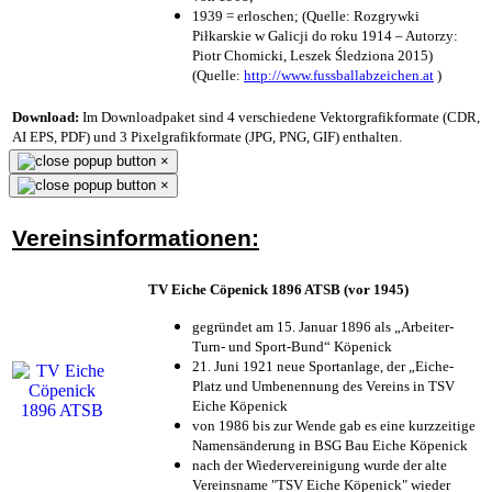
1939 = erloschen; (Quelle: Rozgrywki
Piłkarskie w Galicji do roku 1914 – Autorzy:
Piotr Chomicki, Leszek Śledziona 2015)
(Quelle:
http://www.fussballabzeichen.at
)
Download:
Im Downloadpaket sind 4 verschiedene Vektorgrafikformate (CDR,
AI EPS, PDF) und 3 Pixelgrafikformate (JPG, PNG, GIF) enthalten.
×
×
Vereinsinformationen:
TV Eiche Cöpenick 1896 ATSB (vor 1945)
gegründet am 15. Januar 1896 als „Arbeiter-
Turn- und Sport-Bund“ Köpenick
21. Juni 1921 neue Sportanlage, der „Eiche-
Platz und Umbenennung des Vereins in TSV
Eiche Köpenick
von 1986 bis zur Wende gab es eine kurzzeitige
Namensänderung in BSG Bau Eiche Köpenick
nach der Wiedervereinigung wurde der alte
Vereinsname "TSV Eiche Köpenick" wieder