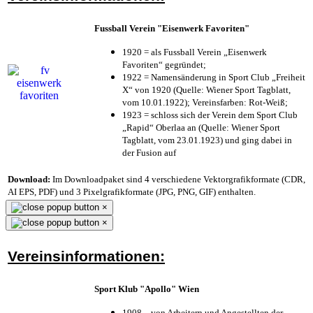
Fussball Verein "Eisenwerk Favoriten"
1920 = als Fussball Verein „Eisenwerk
Favoriten“ gegründet;
1922 = Namensänderung in Sport Club „Freiheit
X“ von 1920 (Quelle: Wiener Sport Tagblatt,
vom 10.01.1922); Vereinsfarben: Rot-Weiß;
1923 = schloss sich der Verein dem Sport Club
„Rapid“ Oberlaa an (Quelle: Wiener Sport
Tagblatt, vom 23.01.1923) und ging dabei in
der Fusion auf
Download:
Im Downloadpaket sind 4 verschiedene Vektorgrafikformate (CDR,
AI EPS, PDF) und 3 Pixelgrafikformate (JPG, PNG, GIF) enthalten.
×
×
Vereinsinformationen:
Sport Klub "Apollo" Wien
1908 – von Arbeitern und Angestellten der