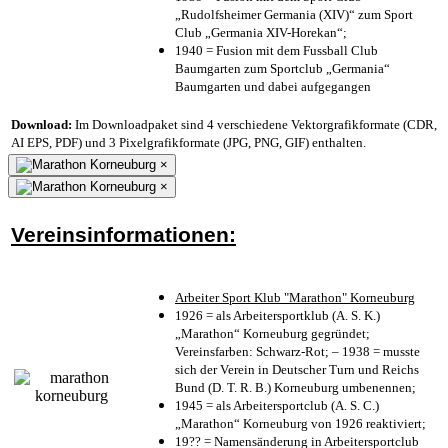
„Rudolfsheimer Germania (XIV)“ zum Sport
Club „Germania XIV-Horekan“;
1940 = Fusion mit dem Fussball Club
Baumgarten zum Sportclub „Germania“
Baumgarten und dabei aufgegangen
Download:
Im Downloadpaket sind 4 verschiedene Vektorgrafikformate (CDR,
AI EPS, PDF) und 3 Pixelgrafikformate (JPG, PNG, GIF) enthalten.
×
×
Vereinsinformationen:
Arbeiter Sport Klub "Marathon" Korneuburg
1926 = als Arbeitersportklub (A. S. K.)
„Marathon“ Korneuburg gegründet;
Vereinsfarben: Schwarz-Rot; – 1938 = musste
sich der Verein in Deutscher Turn und Reichs
Bund (D. T. R. B.) Korneuburg umbenennen;
1945 = als Arbeitersportclub (A. S. C.)
„Marathon“ Korneuburg von 1926 reaktiviert;
19?? = Namensänderung in Arbeitersportclub