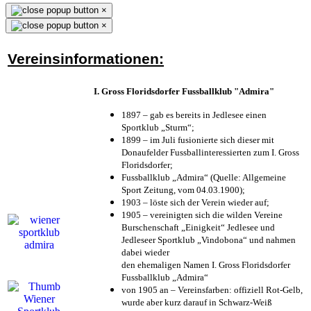
×
×
Vereinsinformationen:
I. Gross Floridsdorfer Fussballklub "Admira"
1897 – gab es bereits in Jedlesee einen
Sportklub „Sturm“;
1899 – im Juli fusionierte sich dieser mit
Donaufelder Fussballinteressierten zum I. Gross
Floridsdorfer
;
Fussballklub „Admira“ (Quelle: Allgemeine
Sport Zeitung, vom 04.03.1900);
1903 – löste sich der Verein wieder auf;
1905 – vereinigten sich die wilden Vereine
Burschenschaft „Einigkeit“ Jedlesee und
Jedleseer Sportklub „Vindobona“ und nahmen
dabei wieder
den ehemaligen Namen I. Gross Floridsdorfer
Fussballklub „Admira“
von 1905 an – Vereinsfarben: offiziell Rot-Gelb,
wurde aber kurz darauf in Schwarz-Weiß