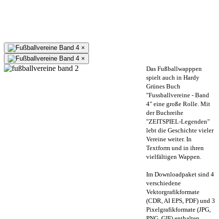
×
×
Das Fußballwapppen
spielt auch in Hardy
Grünes Buch
"Fussballvereine - Band
4" eine große Rolle. Mit
der Buchreihe
"ZEITSPIEL-Legenden"
lebt die Geschichte vieler
Vereine weiter. In
Textform und in ihren
vielfältigen Wappen.
Im Downloadpaket sind 4
verschiedene
Vektorgrafikformate
(CDR, AI EPS, PDF) und 3
Pixelgrafikformate (JPG,
PNG, GIF) enthalten.