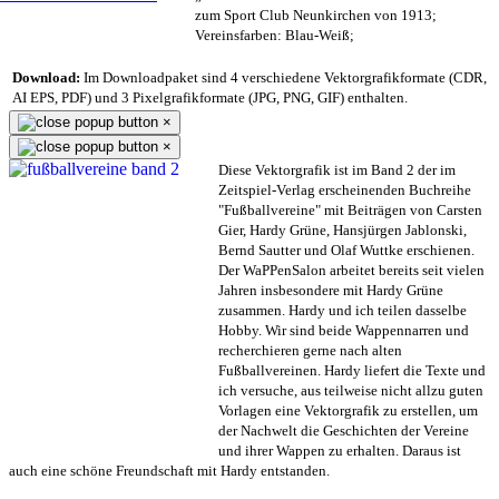
zum Sport Club Neunkirchen von 1913;
Vereinsfarben: Blau-Weiß;
Download:
Im Downloadpaket sind 4 verschiedene Vektorgrafikformate (CDR,
AI EPS, PDF) und 3 Pixelgrafikformate (JPG, PNG, GIF) enthalten.
×
×
Diese Vektorgrafik ist im Band 2 der im
Zeitspiel-Verlag erscheinenden Buchreihe
"Fußballvereine" mit Beiträgen von Carsten
Gier, Hardy Grüne, Hansjürgen Jablonski,
Bernd Sautter und Olaf Wuttke erschienen.
Der WaPPenSalon arbeitet bereits seit vielen
Jahren insbesondere mit Hardy Grüne
zusammen. Hardy und ich teilen dasselbe
Hobby. Wir sind beide Wappennarren und
recherchieren gerne nach alten
Fußballvereinen. Hardy liefert die Texte und
ich versuche, aus teilweise nicht allzu guten
Vorlagen eine Vektorgrafik zu erstellen, um
der Nachwelt die Geschichten der Vereine
und ihrer Wappen zu erhalten. Daraus ist
auch eine schöne Freundschaft mit Hardy entstanden.