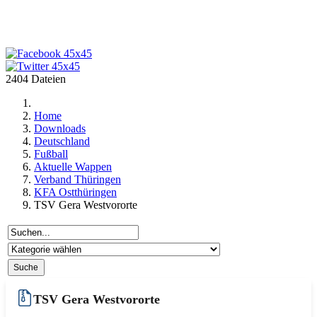
2404 Dateien
Home
Downloads
Deutschland
Fußball
Aktuelle Wappen
Verband Thüringen
KFA Ostthüringen
TSV Gera Westvororte
TSV Gera Westvororte