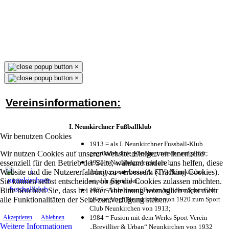
×
×
Vereinsinformationen:
I. Neunkirchner Fußballklub
Wir benutzen Cookies
1913 = als I. Neunkirchner Fussball-Klub
Wir nutzen Cookies auf unserer Website. Einige von ihnen sind
gegründet, kriegsbedingt wieder aufgelöst;
essenziell für den Betrieb der Seite, während andere uns helfen, diese
1925 = Nachfolgeverein als 1.
Website und die Nutzererfahrung zu verbessern (Tracking Cookies).
Arbeitersportverein (A. S. V.) Neunkirchen
Sie können selbst entscheiden, ob Sie die Cookies zulassen möchten.
wieder gegründet;
Bitte beachten Sie, dass bei einer Ablehnung womöglich nicht mehr
1925 = kurz darauf Fusion mit dem Sport Club
alle Funktionalitäten der Seite zur Verfügung stehen.
„Bewegung“ Neunkirchen von 1920 zum Sport
Club Neunkirchen von 1913;
1984 = Fusion mit dem Werks Sport Verein
Akzeptieren
Ablehnen
Weitere Informationen
„Brevillier & Urban“ Neunkirchen von 1932