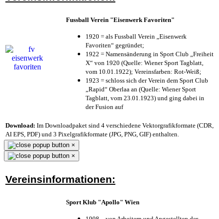
Fussball Verein "Eisenwerk Favoriten"
1920 = als Fussball Verein „Eisenwerk
Favoriten“ gegründet;
1922 = Namensänderung in Sport Club „Freiheit
X“ von 1920 (Quelle: Wiener Sport Tagblatt,
vom 10.01.1922); Vereinsfarben: Rot-Weiß;
1923 = schloss sich der Verein dem Sport Club
„Rapid“ Oberlaa an (Quelle: Wiener Sport
Tagblatt, vom 23.01.1923) und ging dabei in
der Fusion auf
Download:
Im Downloadpaket sind 4 verschiedene Vektorgrafikformate (CDR,
AI EPS, PDF) und 3 Pixelgrafikformate (JPG, PNG, GIF) enthalten.
×
×
Vereinsinformationen:
Sport Klub "Apollo" Wien
1908 – von Arbeitern und Angestellten der