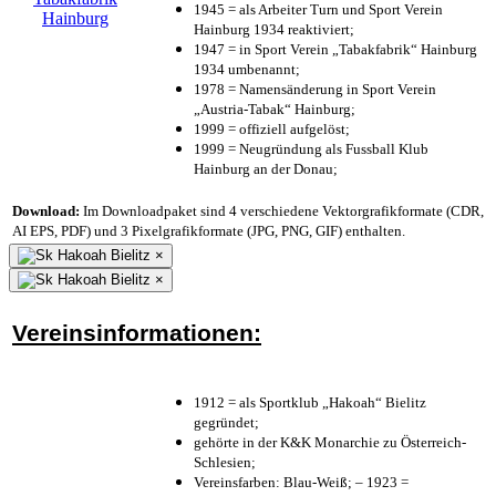
1945 = als Arbeiter Turn und Sport Verein
Hainburg 1934 reaktiviert;
1947 = in Sport Verein „Tabakfabrik“ Hainburg
1934 umbenannt;
1978 = Namensänderung in Sport Verein
„Austria-Tabak“ Hainburg;
1999 = offiziell aufgelöst;
1999 = Neugründung als Fussball Klub
Hainburg an der Donau;
Download:
Im Downloadpaket sind 4 verschiedene Vektorgrafikformate (CDR,
AI EPS, PDF) und 3 Pixelgrafikformate (JPG, PNG, GIF) enthalten.
×
×
Vereinsinformationen:
1912 = als Sportklub „Hakoah“ Bielitz
gegründet;
gehörte in der K&K Monarchie zu Österreich-
Schlesien;
Vereinsfarben: Blau-Weiß; – 1923 =