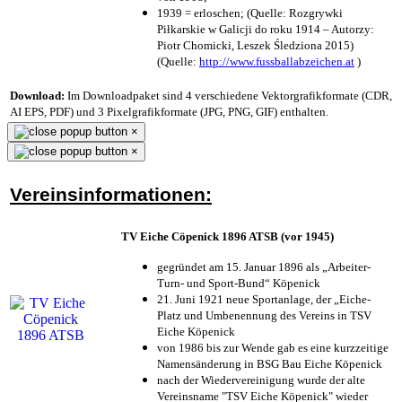
1939 = erloschen; (Quelle: Rozgrywki
Piłkarskie w Galicji do roku 1914 – Autorzy:
Piotr Chomicki, Leszek Śledziona 2015)
(Quelle:
http://www.fussballabzeichen.at
)
Download:
Im Downloadpaket sind 4 verschiedene Vektorgrafikformate (CDR,
AI EPS, PDF) und 3 Pixelgrafikformate (JPG, PNG, GIF) enthalten.
×
×
Vereinsinformationen:
TV Eiche Cöpenick 1896 ATSB (vor 1945)
gegründet am 15. Januar 1896 als „Arbeiter-
Turn- und Sport-Bund“ Köpenick
21. Juni 1921 neue Sportanlage, der „Eiche-
Platz und Umbenennung des Vereins in TSV
Eiche Köpenick
von 1986 bis zur Wende gab es eine kurzzeitige
Namensänderung in BSG Bau Eiche Köpenick
nach der Wiedervereinigung wurde der alte
Vereinsname "TSV Eiche Köpenick" wieder