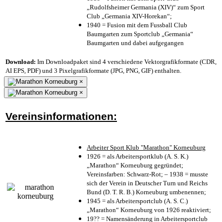
„Rudolfsheimer Germania (XIV)“ zum Sport
Club „Germania XIV-Horekan“;
1940 = Fusion mit dem Fussball Club
Baumgarten zum Sportclub „Germania“
Baumgarten und dabei aufgegangen
Download:
Im Downloadpaket sind 4 verschiedene Vektorgrafikformate (CDR,
AI EPS, PDF) und 3 Pixelgrafikformate (JPG, PNG, GIF) enthalten.
×
×
Vereinsinformationen:
Arbeiter Sport Klub "Marathon" Korneuburg
1926 = als Arbeitersportklub (A. S. K.)
„Marathon“ Korneuburg gegründet;
Vereinsfarben: Schwarz-Rot; – 1938 = musste
sich der Verein in Deutscher Turn und Reichs
Bund (D. T. R. B.) Korneuburg umbenennen;
1945 = als Arbeitersportclub (A. S. C.)
„Marathon“ Korneuburg von 1926 reaktiviert;
19?? = Namensänderung in Arbeitersportclub