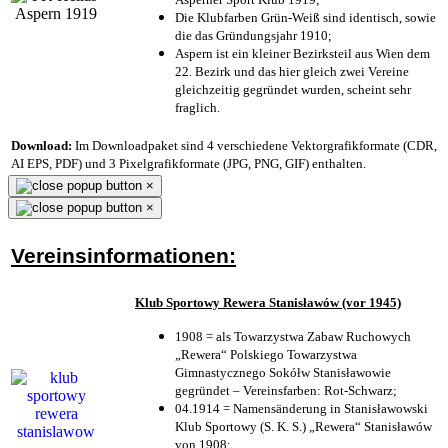
Die Klubfarben Grün-Weiß sind identisch, sowie
die das Gründungsjahr 1910
;
Aspern ist ein kleiner Bezirksteil aus Wien dem
22. Bezirk und das hier gleich zwei Vereine
gleichzeitig gegründet wurden, scheint sehr
fraglich.
Download:
Im Downloadpaket sind 4 verschiedene Vektorgrafikformate (CDR,
AI EPS, PDF) und 3 Pixelgrafikformate (JPG, PNG, GIF) enthalten.
×
×
Vereinsinformationen:
Klub Sportowy Rewera Stanisławów (vor 1945)
1908 = als Towarzystwa Zabaw Ruchowych
„Rewera“ Polskiego Towarzystwa
Gimnastycznego Sokółw Stanisławowie
gegründet – Vereinsfarben: Rot-Schwarz;
04.1914 = Namensänderung in Stanisławowski
Klub Sportowy (S. K. S.) „Rewera“ Stanisławów
von 1908;