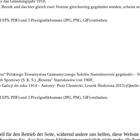
die das Gründungsjahr 1910
;
. Bezirk und das hier gleich zwei Vereine gleichzeitig gegründet wurden, scheint seh
EPS, PDF) und 3 Pixelgrafikformate (JPG, PNG, GIF) enthalten.
a“ Polskiego Towarzystwa Gimnastycznego Sokółw Stanisławowie gegründet – Ve
b Sportowy (S. K. S.) „Rewera“ Stanisławów von 1908;
w Galicji do roku 1914 – Autorzy: Piotr Chomicki, Leszek Śledziona 2015) (Quelle
EPS, PDF) und 3 Pixelgrafikformate (JPG, PNG, GIF) enthalten.
ell für den Betrieb der Seite, während andere uns helfen, diese Websit
 beachten Sie, dass bei einer Ablehnung womöglich nicht mehr alle Funk