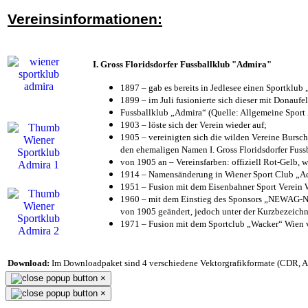
Vereinsinformationen:
I. Gross Floridsdorfer Fussballklub "Admira"
1897 – gab es bereits in Jedlesee einen Sportklub
1899 – im Juli fusionierte sich dieser mit Donaufel
Fussballklub „Admira“ (Quelle: Allgemeine Sport
1903 – löste sich der Verein wieder auf;
1905 – vereinigten sich die wilden Vereine Bursc
den ehemaligen Namen I. Gross Floridsdorfer Fus
von 1905 an – Vereinsfarben: offiziell Rot-Gelb, 
1914 – Namensänderung in Wiener Sport Club „Admi
1951 – Fusion mit dem Eisenbahner Sport Verein
1960 – mit dem Einstieg des Sponsors „NEWAG-NI
von 1905 geändert, jedoch unter der Kurzbezeich
1971 – Fusion mit dem Sportclub „Wacker“ Wien
Download:
Im Downloadpaket sind 4 verschiedene Vektorgrafikformate (CDR, AI 
×
×