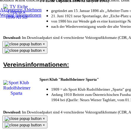
TV Eiche Cöpenick 1896 ATSB (vor 1945)
Akzeptieren
Ablehnen
gegründet am 15. Januar 1896 als „Arbeiter-Turn
Weitere Informationen
21. Juni 1921 neue Sportanlage, der „Eiche-Plat
von 1986 bis zur Wende gab es eine kurzzeitige
nach der Wiedervereinigung wurde der alte Verei
Download:
Im Downloadpaket sind 4 verschiedene Vektorgrafikformate (CDR, AI 
×
×
Vereinsinformationen:
Sport Klub "Rudolfsheimer Sparta"
1909 = als Sport Klub Rudolfsheimer „Sparta“ geg
Anfang 1910 Beitritt zum Österreichischen Fussbal
1904 bei (Quelle: Neues Wiener Tagblatt, vom 01
Download:
Im Downloadpaket sind 4 verschiedene Vektorgrafikformate (CDR, AI 
×
×