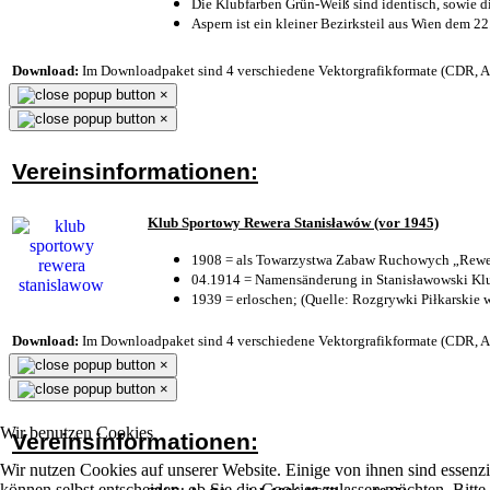
Die Klubfarben Grün-Weiß sind identisch, sowie 
Aspern ist ein kleiner Bezirksteil aus Wien dem 22
Download:
Im Downloadpaket sind 4 verschiedene Vektorgrafikformate (CDR, AI 
×
×
Vereinsinformationen:
Klub Sportowy Rewera Stanisławów (vor 1945)
1908 = als Towarzystwa Zabaw Ruchowych „Rewer
04.1914 = Namensänderung in Stanisławowski Klu
1939 = erloschen; (Quelle: Rozgrywki Piłkarskie 
Download:
Im Downloadpaket sind 4 verschiedene Vektorgrafikformate (CDR, AI 
×
×
Wir benutzen Cookies
Vereinsinformationen:
Wir nutzen Cookies auf unserer Website. Einige von ihnen sind essenzi
können selbst entscheiden, ob Sie die Cookies zulassen möchten. Bitte