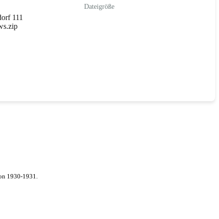
Dateigröße
orf 111
ws.zip
von 1930-1931.