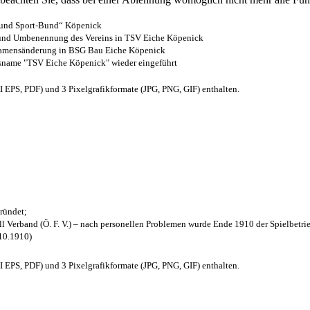
- und Sport-Bund“ Köpenick
z und Umbenennung des Vereins in TSV Eiche Köpenick
 Namensänderung in BSG Bau Eiche Köpenick
nsname "TSV Eiche Köpenick" wieder eingeführt
EPS, PDF) und 3 Pixelgrafikformate (JPG, PNG, GIF) enthalten.
ründet;
l Verband (Ö. F. V.) – nach personellen Problemen wurde Ende 1910 der Spielbetri
.10.1910)
EPS, PDF) und 3 Pixelgrafikformate (JPG, PNG, GIF) enthalten.