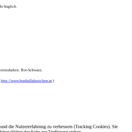
r fraglich.
reinsfarben: Rot-Schwarz;
:
http://www.fussballabzeichen.at
)
e und die Nutzererfahrung zu verbessern (Tracking Cookies). Sie
tionalitäten der Seite zur Verfügung stehen.