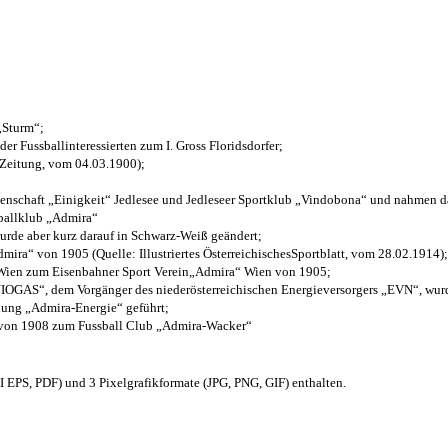
 „Sturm“;
der Fussballinteressierten zum I. Gross Floridsdorfer
;
 Zeitung, vom 04.03.1900);
henschaft „Einigkeit“ Jedlesee und Jedleseer Sportklub „Vindobona“ und nahmen d
sballklub „Admira“
wurde aber kurz darauf in Schwarz-Weiß geändert;
ra“ von 1905 (Quelle: Illustriertes ÖsterreichischesSportblatt, vom 28.02.1914);
 Wien zum Eisenbahner Sport Verein„Admira“ Wien von 1905;
OGAS“, dem Vorgänger des niederösterreichischen Energieversorgers „EVN“, wurde
nung „Admira-Energie“ geführt;
 von 1908 zum Fussball Club „Admira-Wacker“
EPS, PDF) und 3 Pixelgrafikformate (JPG, PNG, GIF) enthalten.