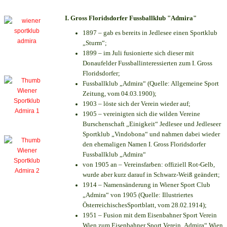
I. Gross Floridsdorfer Fussballklub "Admira"
1897 – gab es bereits in Jedlesee einen Sportklub
„Sturm“;
1899 – im Juli fusionierte sich dieser mit
Donaufelder Fussballinteressierten zum I. Gross
Floridsdorfer
;
Fussballklub „Admira“ (Quelle: Allgemeine Sport
Zeitung, vom 04.03.1900);
1903 – löste sich der Verein wieder auf;
1905 – vereinigten sich die wilden Vereine
Burschenschaft „Einigkeit“ Jedlesee und Jedleseer
Sportklub „Vindobona“ und nahmen dabei wieder
den ehemaligen Namen I. Gross Floridsdorfer
Fussballklub „Admira“
von 1905 an – Vereinsfarben: offiziell Rot-Gelb,
wurde aber kurz darauf in Schwarz-Weiß geändert;
1914 – Namensänderung in Wiener Sport Club
„Admira“ von 1905 (Quelle: Illustriertes
ÖsterreichischesSportblatt, vom 28.02.1914);
1951 – Fusion mit dem Eisenbahner Sport Verein
Wien zum Eisenbahner Sport Verein„Admira“ Wien