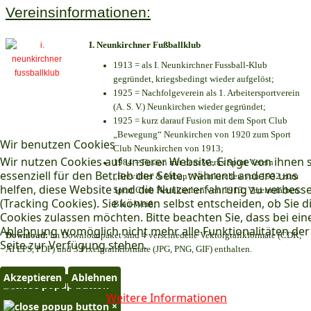
Vereinsinformationen:
I. Neunkirchner Fußballklub
1913 = als I. Neunkirchner Fussball-Klub
gegründet, kriegsbedingt wieder aufgelöst;
1925 = Nachfolgeverein als 1. Arbeitersportverein
(A. S. V.) Neunkirchen wieder gegründet;
1925 = kurz darauf Fusion mit dem Sport Club
„Bewegung“ Neunkirchen von 1920 zum Sport
Wir benutzen Cookies
Club Neunkirchen von 1913;
Wir nutzen Cookies auf unserer Website. Einige von ihnen 
1984 = Fusion mit dem Werks Sport Verein
essenziell für den Betrieb der Seite, während andere uns
„Brevillier & Urban“ Neunkirchen von 1932 zum
helfen, diese Website und die Nutzererfahrung zu verbess
Sport Club Neunkirchen von 1913; Vereinsfarben:
(Tracking Cookies). Sie können selbst entscheiden, ob Sie d
Blau-Weiß;
Cookies zulassen möchten. Bitte beachten Sie, dass bei ein
Ablehnung womöglich nicht mehr alle Funktionalitäten der
Download:
Im Downloadpaket sind 4 verschiedene Vektorgrafikformate (CDR,
Seite zur Verfügung stehen.
AI EPS, PDF) und 3 Pixelgrafikformate (JPG, PNG, GIF) enthalten.
Akzeptieren
Ablehnen
×
Weitere Informationen
×