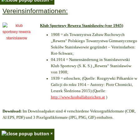
Vereinsinformationen:
Klub Sportowy Rewera Stanisławów (vor 1945)
1908 = als Towarzystwa Zabaw Ruchowych
„Rewera“ Polskiego Towarzystwa Gimnastycznego
Sokółw Stanisławowie gegründet – Vereinsfarben:
Rot-Schwarz;
04.1914 = Namensänderung in Stanisławowski
Klub Sportowy (S. K. S.) „Rewera“ Stanisławów
von 1908;
1939 = erloschen; (Quelle: Rozgrywki Piłkarskie w
Galicji do roku 1914 – Autorzy: Piotr Chomicki,
Leszek Śledziona 2015) (Quelle:
http://www.fussballabzeichen.at
)
Download:
Im Downloadpaket sind 4 verschiedene Vektorgrafikformate (CDR,
AI EPS, PDF) und 3 Pixelgrafikformate (JPG, PNG, GIF) enthalten.
×