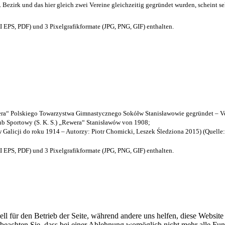
. Bezirk und das hier gleich zwei Vereine gleichzeitig gegründet wurden, scheint seh
EPS, PDF) und 3 Pixelgrafikformate (JPG, PNG, GIF) enthalten.
a“ Polskiego Towarzystwa Gimnastycznego Sokółw Stanisławowie gegründet – Ve
b Sportowy (S. K. S.) „Rewera“ Stanisławów von 1908;
w Galicji do roku 1914 – Autorzy: Piotr Chomicki, Leszek Śledziona 2015) (Quelle
EPS, PDF) und 3 Pixelgrafikformate (JPG, PNG, GIF) enthalten.
ell für den Betrieb der Seite, während andere uns helfen, diese Websit
 beachten Sie, dass bei einer Ablehnung womöglich nicht mehr alle Funk