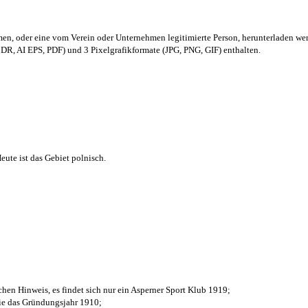
men,
oder eine vom Verein oder Unternehmen legitimierte Person,
herunterladen we
R, AI EPS, PDF) und 3 Pixelgrafikformate (JPG, PNG, GIF) enthalten.
ute ist das Gebiet polnisch.
chen Hinweis, es findet sich nur ein Asperner Sport Klub 1919
;
die das Gründungsjahr 1910
;