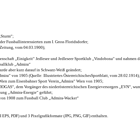
 „Sturm“;
der Fussballinteressierten zum I. Gross Floridsdorfer
;
 Zeitung, vom 04.03.1900);
henschaft „Einigkeit“ Jedlesee und Jedleseer Sportklub „Vindobona“ und nahmen d
sballklub „Admira“
wurde aber kurz darauf in Schwarz-Weiß geändert;
ra“ von 1905 (Quelle: Illustriertes ÖsterreichischesSportblatt, vom 28.02.1914);
 Wien zum Eisenbahner Sport Verein„Admira“ Wien von 1905;
OGAS“, dem Vorgänger des niederösterreichischen Energieversorgers „EVN“, wurde
nung „Admira-Energie“ geführt;
 von 1908 zum Fussball Club „Admira-Wacker“
EPS, PDF) und 3 Pixelgrafikformate (JPG, PNG, GIF) enthalten.