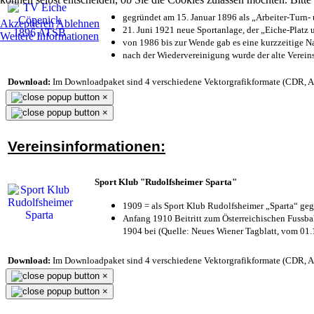
gegründet am 15. Januar 1896 als „Arbeiter-Turn
Akzeptieren
Ablehnen
21. Juni 1921 neue Sportanlage, der „Eiche-Plat
Weitere Informationen
von 1986 bis zur Wende gab es eine kurzzeitige
nach der Wiedervereinigung wurde der alte Verei
Download:
Im Downloadpaket sind 4 verschiedene Vektorgrafikformate (CDR, AI 
×
×
Vereinsinformationen:
Sport Klub "Rudolfsheimer Sparta"
1909 = als Sport Klub Rudolfsheimer „Sparta“ geg
Anfang 1910 Beitritt zum Österreichischen Fussbal
1904 bei (Quelle: Neues Wiener Tagblatt, vom 01
Download:
Im Downloadpaket sind 4 verschiedene Vektorgrafikformate (CDR, AI 
×
×