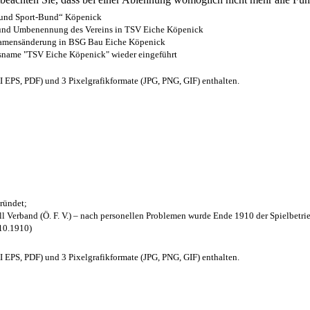
- und Sport-Bund“ Köpenick
z und Umbenennung des Vereins in TSV Eiche Köpenick
 Namensänderung in BSG Bau Eiche Köpenick
nsname "TSV Eiche Köpenick" wieder eingeführt
EPS, PDF) und 3 Pixelgrafikformate (JPG, PNG, GIF) enthalten.
ründet;
l Verband (Ö. F. V.) – nach personellen Problemen wurde Ende 1910 der Spielbetri
.10.1910)
EPS, PDF) und 3 Pixelgrafikformate (JPG, PNG, GIF) enthalten.