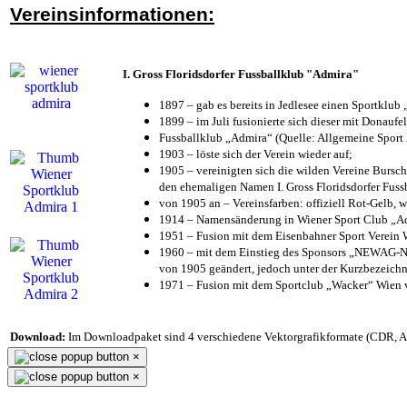
Vereinsinformationen:
I. Gross Floridsdorfer Fussballklub "Admira"
1897 – gab es bereits in Jedlesee einen Sportklub
1899 – im Juli fusionierte sich dieser mit Donaufel
Fussballklub „Admira“ (Quelle: Allgemeine Sport
1903 – löste sich der Verein wieder auf;
1905 – vereinigten sich die wilden Vereine Bursc
den ehemaligen Namen I. Gross Floridsdorfer Fus
von 1905 an – Vereinsfarben: offiziell Rot-Gelb, 
1914 – Namensänderung in Wiener Sport Club „Admi
1951 – Fusion mit dem Eisenbahner Sport Verein
1960 – mit dem Einstieg des Sponsors „NEWAG-NI
von 1905 geändert, jedoch unter der Kurzbezeich
1971 – Fusion mit dem Sportclub „Wacker“ Wien
Download:
Im Downloadpaket sind 4 verschiedene Vektorgrafikformate (CDR, AI 
×
×