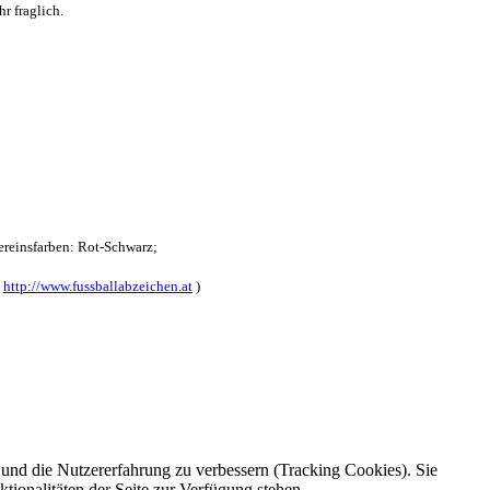
r fraglich.
reinsfarben: Rot-Schwarz;
:
http://www.fussballabzeichen.at
)
e und die Nutzererfahrung zu verbessern (Tracking Cookies). Sie
tionalitäten der Seite zur Verfügung stehen.