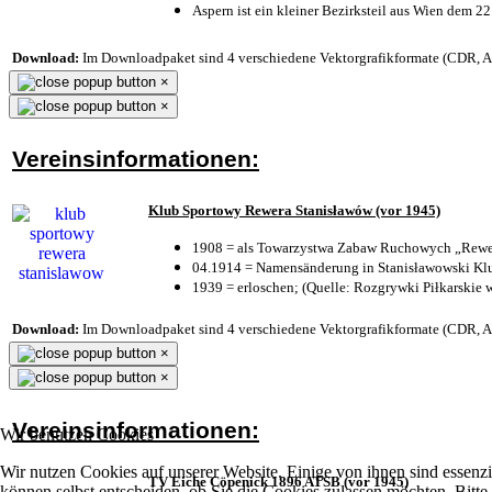
Aspern ist ein kleiner Bezirksteil aus Wien dem 22
Download:
Im Downloadpaket sind 4 verschiedene Vektorgrafikformate (CDR, AI 
×
×
Vereinsinformationen:
Klub Sportowy Rewera Stanisławów (vor 1945)
1908 = als Towarzystwa Zabaw Ruchowych „Rewer
04.1914 = Namensänderung in Stanisławowski Klu
1939 = erloschen; (Quelle: Rozgrywki Piłkarskie 
Download:
Im Downloadpaket sind 4 verschiedene Vektorgrafikformate (CDR, AI 
×
×
Vereinsinformationen:
Wir benutzen Cookies
Wir nutzen Cookies auf unserer Website. Einige von ihnen sind essenzi
TV Eiche Cöpenick 1896 ATSB (vor 1945)
können selbst entscheiden, ob Sie die Cookies zulassen möchten. Bitte